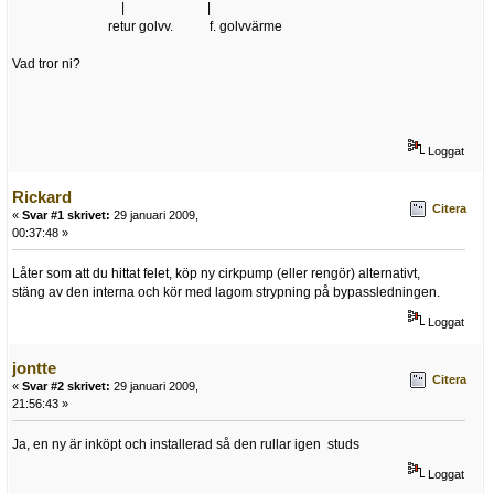
| |
retur golvv. f. golvvärme
Vad tror ni?
Loggat
Rickard
Citera
«
Svar #1 skrivet:
29 januari 2009,
00:37:48 »
Låter som att du hittat felet, köp ny cirkpump (eller rengör) alternativt,
stäng av den interna och kör med lagom strypning på bypassledningen.
Loggat
jontte
Citera
«
Svar #2 skrivet:
29 januari 2009,
21:56:43 »
Ja, en ny är inköpt och installerad så den rullar igen studs
Loggat