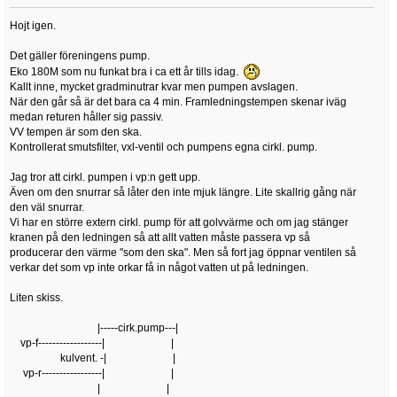
Hojt igen.
Det gäller föreningens pump.
Eko 180M som nu funkat bra i ca ett år tills idag.
Kallt inne, mycket gradminutrar kvar men pumpen avslagen.
När den går så är det bara ca 4 min. Framledningstempen skenar iväg
medan returen håller sig passiv.
VV tempen är som den ska.
Kontrollerat smutsfilter, vxl-ventil och pumpens egna cirkl. pump.
Jag tror att cirkl. pumpen i vp:n gett upp.
Även om den snurrar så låter den inte mjuk längre. Lite skallrig gång när
den väl snurrar.
Vi har en större extern cirkl. pump för att golvvärme och om jag stänger
kranen på den ledningen så att allt vatten måste passera vp så
producerar den värme "som den ska". Men så fort jag öppnar ventilen så
verkar det som vp inte orkar få in något vatten ut på ledningen.
Liten skiss.
|-----cirk.pump---|
vp-f------------------| |
kulvent. -| |
vp-r-----------------| |
| |