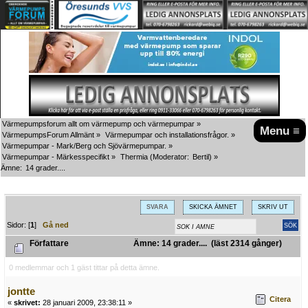
Värmepumpsforum allt om värmepump och värmepumpar
»
Menu ≡
VärmepumpsForum Allmänt
»
Värmepumpar och installationsfrågor.
»
Värmepumpar - Mark/Berg och Sjövärmepumpar.
»
Värmepumpar - Märkesspecifikt
»
Thermia
(Moderator:
Bertil
) »
Ämne:
14 grader....
SVARA
SKICKA ÄMNET
SKRIV UT
Sidor: [
1
]
Gå ned
Författare
Ämne: 14 grader.... (läst 2314 gånger)
0 medlemmar och 1 gäst tittar på detta ämne.
jontte
Citera
«
skrivet:
28 januari 2009, 23:38:11 »