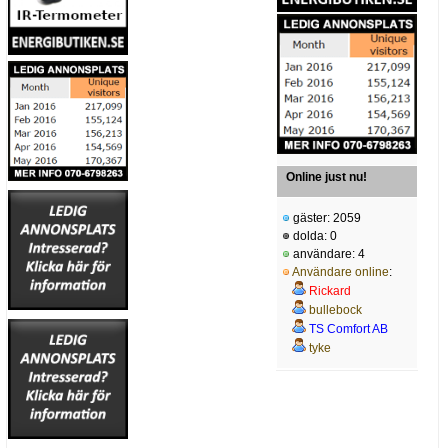
Online just nu!
gäster: 2059
dolda: 0
användare: 4
Användare online
:
Rickard
bullebock
TS Comfort AB
tyke