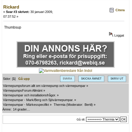
Rickard
Citera
«
Svar #3 skrivet:
30 januari 2009,
07:37:52 »
Thumbsup
Loggat
Sidor: [
1
]
Gå upp
SVARA
SKICKA ÄMNET
SKRIV UT
Värmepumpsforum allt om värmepump och värmepumpar
»
VärmepumpsForum Allmänt
»
Värmepumpar och installationsfrågor.
»
Värmepumpar - Mark/Berg och Sjövärmepumpar.
»
Värmepumpar - Märkesspecifikt
»
Thermia
(Moderator:
Bertil
) »
Ämne:
14 grader....
Gå till: