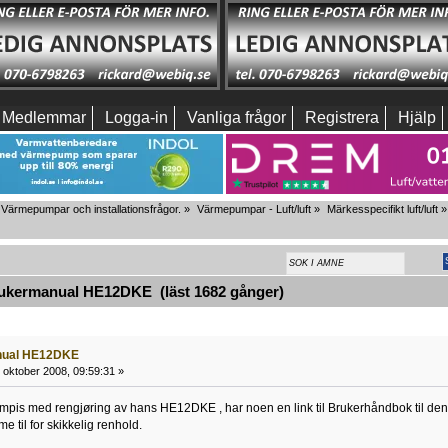
Medlemmar
Logga-in
Vanliga frågor
Registrera
Hjälp
Värmepumpar och installationsfrågor.
»
Värmepumpar - Luft/luft
»
Märkesspecifikt luft/luft
»
kermanual HE12DKE (läst 1682 gånger)
nual HE12DKE
 oktober 2008, 09:59:31 »
ompis med rengjøring av hans HE12DKE , har noen en link til Brukerhåndbok til de
e til for skikkelig renhold.