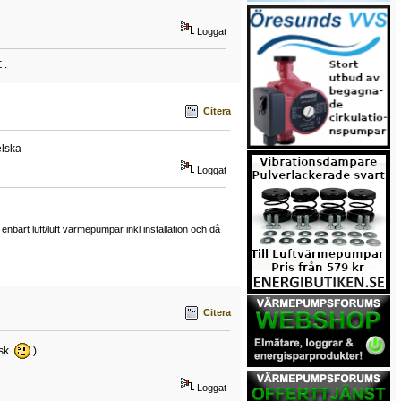
Loggat
 .
Citera
elska
Loggat
art luft/luft värmepumpar inkl installation och då
Citera
nsk
)
Loggat