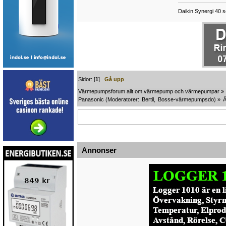
Daikin Synergi 40 s
Sidor: [
1
]
Gå upp
Värmepumpsforum allt om värmepump och värmepumpar
»
Panasonic
(Moderatorer:
Bertil
,
Bosse-värmepumpsdo
) »
Annonser