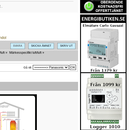
 .
SVARA
SKICKA ÄMNET
SKRIV UT
luft
»
Märkesspecifikt luft/luft
»
Gå till: