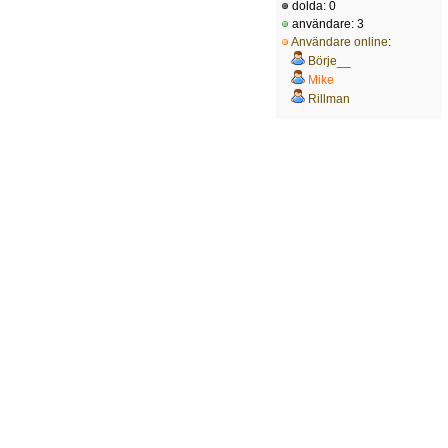
dolda: 0
användare: 3
Användare online
:
Börje__
Mike
Rillman