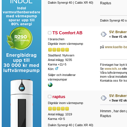
Daikin Synergi 40 ( Caldo XR 40)
Raptus
Daikin Synergi 40 s
SV: Bruke
TS Comfort AB
«
Svar #1 sk
I branschen
Dignitär inom värmepump
på
www.kaelte-ba
Stad/land: Nykvarn
Antal inlägg: 9235
Karma +11/-5
Företaget har bytt 
Se
www.tsfs.se
ell
Kön:
Våra luftvärmepumpa
Säljer och installerar
inom vårat install
värmepumpar
Kontakta oss för ko
SV: Bruke
raptus
«
Svar #2 sk
Dignitär inom värmepump
Hmmm , har den p
Antal inlägg: 1019
Raptus
Karma +0/-5
Daikin Synergi 40 ( Caldo XR 40)