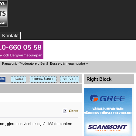
Kontakt
Panasonic
(Moderatorer:
Bertil
,
Bosse-värmepumpsdo
) »
Right Block
SVARA
SKICKA ÄMNET
SKRIV UT
Citera
nne , gjerne servicebok også . Må demontere