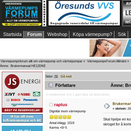
Startsida
Forum
Webshop
Köpa värmepump?
Sök
Värmepumpsforum allt om värmepump och värmepumpar
»
VärmepumpsForum Allmänt
»
Ämne:
Brukermanual HE12DKE
Sidor: [
1
]
Gå ned
Författare
Ämne: Bru
0 medlemmar och 1 gäst tittar på detta ämne.
Brukerma
raptus
«
skrivet:
26
Dignitär inom värmepump
Skal hjelpe en k
Antal inlägg: 1019
skroget for å komm
Karma +0/-5