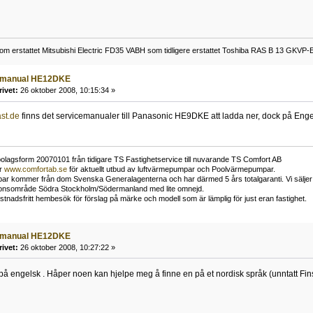
om erstattet Mitsubishi Electric FD35 VABH som tidligere erstattet Toshiba RAS B 13 GKVP-E
rmanual HE12DKE
rivet:
26 oktober 2008, 10:15:34 »
st.de
finns det servicemanualer till Panasonic HE9DKE att ladda ner, dock på Eng
bolagsform 20070101 från tidigare TS Fastighetservice till nuvarande TS Comfort AB
er
www.comfortab.se
för aktuellt utbud av luftvärmepumpar och Poolvärmepumpar.
r kommer från dom Svenska Generalagenterna och har därmed 5 års totalgaranti. Vi säljer enb
ationsområde Södra Stockholm/Södermanland med lite omnejd.
stnadsfritt hembesök för förslag på märke och modell som är lämplig för just eran fastighet.
rmanual HE12DKE
rivet:
26 oktober 2008, 10:27:22 »
å engelsk . Håper noen kan hjelpe meg å finne en på et nordisk språk (unntatt Fi