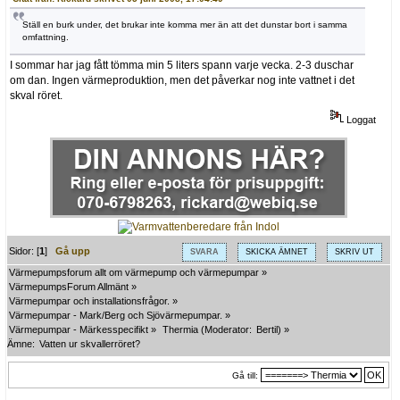
Ställ en burk under, det brukar inte komma mer än att det dunstar bort i samma
omfattning.
I sommar har jag fått tömma min 5 liters spann varje vecka. 2-3 duschar
om dan. Ingen värmeproduktion, men det påverkar nog inte vattnet i det
skval röret.
Loggat
Sidor: [
1
]
Gå upp
SVARA
SKICKA ÄMNET
SKRIV UT
Värmepumpsforum allt om värmepump och värmepumpar
»
VärmepumpsForum Allmänt
»
Värmepumpar och installationsfrågor.
»
Värmepumpar - Mark/Berg och Sjövärmepumpar.
»
Värmepumpar - Märkesspecifikt
»
Thermia
(Moderator:
Bertil
) »
Ämne:
Vatten ur skvallerröret?
Gå till: