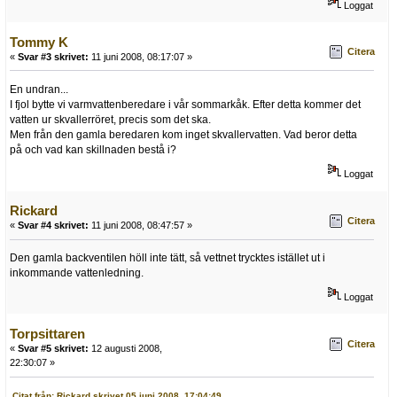
Loggat
Tommy K
Citera
«
Svar #3 skrivet:
11 juni 2008, 08:17:07 »
En undran...
I fjol bytte vi varmvattenberedare i vår sommarkåk. Efter detta kommer det
vatten ur skvallerröret, precis som det ska.
Men från den gamla beredaren kom inget skvallervatten. Vad beror detta
på och vad kan skillnaden bestå i?
Loggat
Rickard
Citera
«
Svar #4 skrivet:
11 juni 2008, 08:47:57 »
Den gamla backventilen höll inte tätt, så vettnet trycktes istället ut i
inkommande vattenledning.
Loggat
Torpsittaren
Citera
«
Svar #5 skrivet:
12 augusti 2008,
22:30:07 »
Citat från: Rickard skrivet 05 juni 2008, 17:04:49