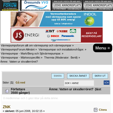
Värmepumpsforum allt om värmepump och värmepumpar
»
Menu ≡
VärmepumpsForum Allmänt
»
Värmepumpar och installationsfrågor.
»
Värmepumpar - Mark/Berg och Sjövärmepumpar.
»
Värmepumpar - Märkesspecifikt
»
Thermia
(Moderator:
Bertil
) »
Ämne:
Vatten ur skvallerröret?
SVARA
SKICKA ÄMNET
SKRIV UT
Sidor: [
1
]
Gå ned
Författare
Ämne: Vatten ur skvallerröret? (läst
3500 gånger)
0 medlemmar och 1 gäst tittar på detta ämne.
ZNK
Citera
«
skrivet:
05 juni 2008, 16:02:15 »