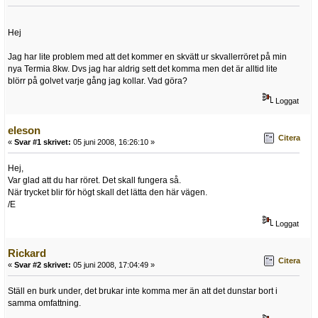
Hej
Jag har lite problem med att det kommer en skvätt ur skvallerröret på min
nya Termia 8kw. Dvs jag har aldrig sett det komma men det är alltid lite
blörr på golvet varje gång jag kollar. Vad göra?
Loggat
eleson
Citera
«
Svar #1 skrivet:
05 juni 2008, 16:26:10 »
Hej,
Var glad att du har röret. Det skall fungera så.
När trycket blir för högt skall det lätta den här vägen.
/E
Loggat
Rickard
Citera
«
Svar #2 skrivet:
05 juni 2008, 17:04:49 »
Ställ en burk under, det brukar inte komma mer än att det dunstar bort i
samma omfattning.