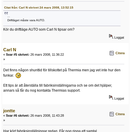
Citat från: Carl N skrivet 24 mars 2008, 13:52:15
...
Driftläget måste vara AUTO.
Kör du driftläge AUTO som Carl N tipsar om?
Loggat
Carl N
Citera
«
Svar #5 skrivet:
26 mars 2008, 11:36:22
»
Det finns någon shunttid för tillskottet på Thermia men jag vet inte hur den
funkar.
Ett tips är att återställa till fabriksinställnigarna och se om det hjälper,
annars så får du nog kontakta Thermias support.
Loggat
jontte
Citera
«
Svar #6 skrivet:
26 mars 2008, 11:43:28
»
Har kört fabriksinställningar redan. Får nog ringa ett samtal.