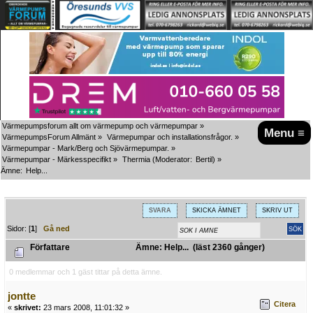
Värmepumpsforum allt om värmepump och värmepumpar
»
Menu ≡
VärmepumpsForum Allmänt
»
Värmepumpar och installationsfrågor.
»
Värmepumpar - Mark/Berg och Sjövärmepumpar.
»
Värmepumpar - Märkesspecifikt
»
Thermia
(Moderator:
Bertil
) »
Ämne:
Help...
SVARA
SKICKA ÄMNET
SKRIV UT
Sidor: [
1
]
Gå ned
Författare
Ämne: Help... (läst 2360 gånger)
0 medlemmar och 1 gäst tittar på detta ämne.
jontte
Citera
«
skrivet:
23 mars 2008, 11:01:32 »