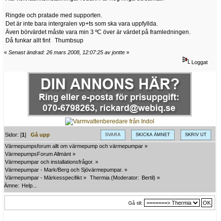
Ringde och pratade med supporten.
Det är inte bara intergralen vp+ts som ska vara uppfyllda.
Även börvärdet måste vara min 3 ºC över är värdet på framledningen.
Då funkar allt fint Thumbsup
«
Senast ändrad: 26 mars 2008, 12:07:25 av jontte
»
Loggat
Sidor: [
1
]
Gå upp
SVARA
SKICKA ÄMNET
SKRIV UT
Värmepumpsforum allt om värmepump och värmepumpar
»
VärmepumpsForum Allmänt
»
Värmepumpar och installationsfrågor.
»
Värmepumpar - Mark/Berg och Sjövärmepumpar.
»
Värmepumpar - Märkesspecifikt
»
Thermia
(Moderator:
Bertil
) »
Ämne:
Help...
Gå till: