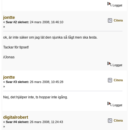
Loggat
jontte
Citera
«
Svar #2 skrivet:
24 mars 2008, 16:46:10
»
ok, är inte säker om jag lät den sjunka så lågt men ska testa.
Tackar för tipset!
//Jonas
Loggat
jontte
Citera
«
Svar #3 skrivet:
26 mars 2008, 10:45:28
»
Nej, det hjälper inte, ts hoppar inte igång.
Loggat
digitalrobert
Citera
«
Svar #4 skrivet:
26 mars 2008, 11:24:43
»