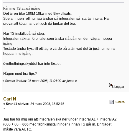
Får inte TS att gå igång.
Det är en Eko 180M 18kw med 9kw tillsats.
Spelar ingen roll hur jag ändrar på integralen så startar inte ts. Har
provat att köta manuellt och då funkar det bra.
Har TS inställt på två steg.
Integralen räknar förbi talet som ts ska slå på men den vägrar hoppa
igång.
Testade ändra hyst till ett lägre värde på ts än vad det är just nu men ts
hoppar inte igång.
övethettningsskyddet har inte löst ut.
Någon med bra tips?
«
Senast ändrad: 23 mars 2008, 11:04:09 av jontte
»
Loggat
Carl N
Citera
«
Svar #1 skrivet:
24 mars 2008, 13:52:15
»
Jag har för mig om att integralen ska ner under Integral A1 + Integral A2
(600 + 60 =
660
med fabriksinställningen) innan TS går in. Driftläget
måste vara AUTO.