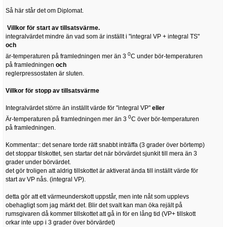
Så här står det om Diplomat.
Villkor för start av tillsatsvärme.
integralvärdet mindre än vad som är inställt i "integral VP + integral TS"
och
0
är-temperaturen på framledningen mer än 3
C under bör-temperaturen
på framledningen
och
reglerpressostaten är sluten.
Villkor för stopp av tillsatsvärme
Integralvärdet större än inställt värde för "integral VP"
eller
0
Är-temperaturen på framledningen mer än 3
C över bör-temperaturen
på framledningen.
Kommentar:: det senare torde rätt snabbt inträffa (3 grader över börtemp)
det stoppar tilskottet, sen startar det när börvärdet sjunkit till mera än 3
grader under börvärdet.
det gör troligen att aldrig tillskottet är aktiverat ända till inställt värde för
start av VP nås. (integral VP).
detta gör att ett värmeunderskott uppstår, men inte nåt som upplevs
obehagligt som jag märkt det. Blir det svalt kan man öka rejält på
rumsgivaren då kommer tillskottet att gå in för en lång tid (VP+ tillskott
orkar inte upp i 3 grader över börvärdet)