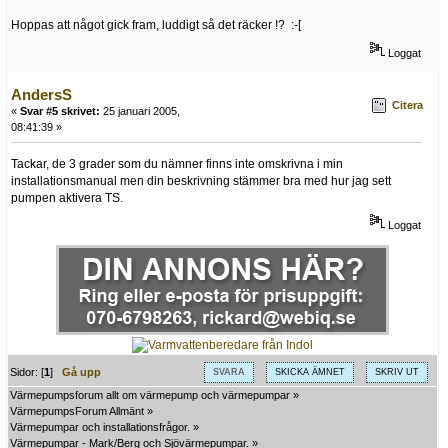
Hoppas att något gick fram, luddigt så det räcker !? :-[
Loggat
AndersS
Citera
«
Svar #5 skrivet:
25 januari 2005,
08:41:39 »
Tackar, de 3 grader som du nämner finns inte omskrivna i min
installationsmanual men din beskrivning stämmer bra med hur jag sett
pumpen aktivera TS.
Loggat
Sidor: [
1
]
Gå upp
SVARA
SKICKA ÄMNET
SKRIV UT
Värmepumpsforum allt om värmepump och värmepumpar
»
VärmepumpsForum Allmänt
»
Värmepumpar och installationsfrågor.
»
Värmepumpar - Mark/Berg och Sjövärmepumpar.
»