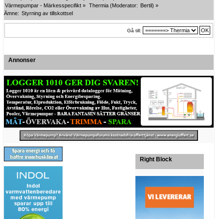
Värmepumpar - Märkesspecifikt
»
Thermia
(Moderator:
Bertil
) »
Ämne:
Styrning av tillskottsel
Gå till:
Annonser
Right Block