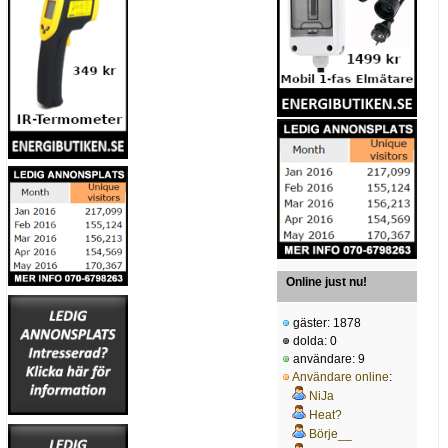
Online just nu!
gäster: 1878
dolda: 0
användare: 9
Användare online
:
NiJa
Heat?
Börje__