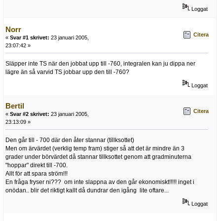
Loggat
Norr
Citera
«
Svar #1 skrivet:
23 januari 2005,
23:07:42 »
Släpper inte TS när den jobbat upp till -760, integralen kan ju dippa ner
lägre än så varvid TS jobbar upp den till -760?
Loggat
Bertil
Citera
«
Svar #2 skrivet:
23 januari 2005,
23:13:09 »
Den går till - 700 där den åter stannar (tillksottet)
Men om ärvärdet (verklig temp fram) stiger så att det är mindre än 3
grader under börvärdet då stannar tillksottet genom att gradminuterna
"hoppar" direkt till -700.
Allt för att spara ström!!!
En fråga fryser ni??? om inte slappna av den går ekonomiskt!!!!! inget i
onödan.. blir det riktigt kallt då dundrar den igång lite oftare...
Loggat