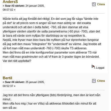
AndersS
Citera
«
Svar #3 skrivet:
24 januari 2005,
08:07:02 »
Måste kolla att jag förstått det riktigt. En del som jag får säga "tänkte inte
på det" är att precis som ni anger så kan man aldrig se det exakta
underskott och att den i detta fallet, -760, då den stannar att visa
ytterligare värden utanför de satta parametrarna (-60 plus -700), utan det
är bara ett värde som nyttjas för start/stopp av vp respektive ts.
Nejdå, inte fryser man blev bara lite nyfiken på hur styrenheten fungerar
då jag sett den maxa "integralen" för "underskott" av värme. Jag trodde att
så fort man nått max underskott -760 (-700) skulle TS aktiveras.
Men det finns då en inte konfigurerbar parameter som aktiverar TS när
man nått max gradminuter och att Vf fram är 3 grader lägre än börvärdet.
Var det rätt uppfattat?
Loggat
Bertil
Citera
«
Svar #4 skrivet:
25 januari 2005,
00:52:37 »
Jag tror att det finns nån ytterligare (tids) fördröjning, men den är kort nån
minut..
Men ofta hos mig ( har en Villa) så aktiveras tillskottet nån minut för att
sen slå av.