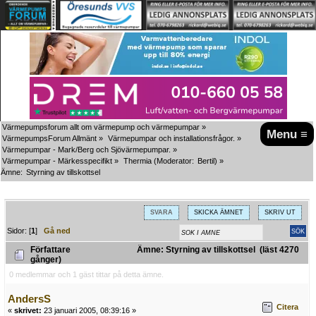
Värmepumpsforum allt om värmepump och värmepumpar
»
Menu ≡
VärmepumpsForum Allmänt
»
Värmepumpar och installationsfrågor.
»
Värmepumpar - Mark/Berg och Sjövärmepumpar.
»
Värmepumpar - Märkesspecifikt
»
Thermia
(Moderator:
Bertil
) »
Ämne:
Styrning av tillskottsel
SVARA
SKICKA ÄMNET
SKRIV UT
Sidor: [
1
]
Gå ned
Författare
Ämne: Styrning av tillskottsel (läst 4270
gånger)
0 medlemmar och 1 gäst tittar på detta ämne.
AndersS
Citera
«
skrivet:
23 januari 2005, 08:39:16 »