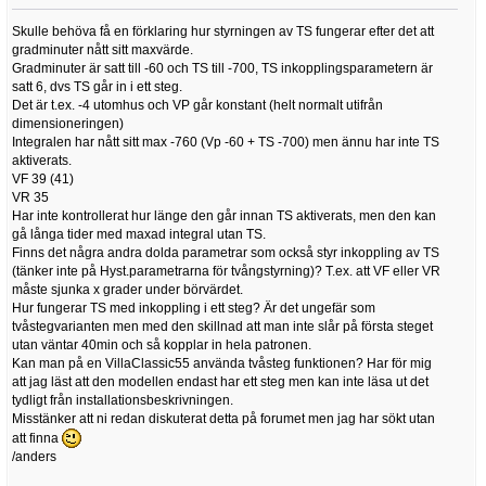
Skulle behöva få en förklaring hur styrningen av TS fungerar efter det att
gradminuter nått sitt maxvärde.
Gradminuter är satt till -60 och TS till -700, TS inkopplingsparametern är
satt 6, dvs TS går in i ett steg.
Det är t.ex. -4 utomhus och VP går konstant (helt normalt utifrån
dimensioneringen)
Integralen har nått sitt max -760 (Vp -60 + TS -700) men ännu har inte TS
aktiverats.
VF 39 (41)
VR 35
Har inte kontrollerat hur länge den går innan TS aktiverats, men den kan
gå långa tider med maxad integral utan TS.
Finns det några andra dolda parametrar som också styr inkoppling av TS
(tänker inte på Hyst.parametrarna för tvångstyrning)? T.ex. att VF eller VR
måste sjunka x grader under börvärdet.
Hur fungerar TS med inkoppling i ett steg? Är det ungefär som
tvåstegvarianten men med den skillnad att man inte slår på första steget
utan väntar 40min och så kopplar in hela patronen.
Kan man på en VillaClassic55 använda tvåsteg funktionen? Har för mig
att jag läst att den modellen endast har ett steg men kan inte läsa ut det
tydligt från installationsbeskrivningen.
Misstänker att ni redan diskuterat detta på forumet men jag har sökt utan
att finna
/anders