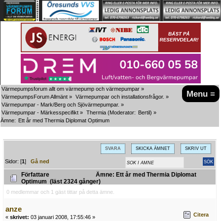
Värmepumpsforum allt om värmepump och värmepumpar
»
Menu ≡
VärmepumpsForum Allmänt
»
Värmepumpar och installationsfrågor.
»
Värmepumpar - Mark/Berg och Sjövärmepumpar.
»
Värmepumpar - Märkesspecifikt
»
Thermia
(Moderator:
Bertil
) »
Ämne:
Ett år med Thermia Diplomat Optimum
SVARA
SKICKA ÄMNET
SKRIV UT
Sidor: [
1
]
Gå ned
Författare
Ämne: Ett år med Thermia Diplomat
Optimum (läst 2324 gånger)
0 medlemmar och 1 gäst tittar på detta ämne.
anze
Citera
«
skrivet:
03 januari 2008, 17:55:46 »