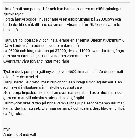
Har då haft pumpen ca 1 år och kan bara konstatera att elförbrukningen
sjunkit rejält.
Första året vi bodde i huset hade vi en elförbrukning på 22000kwh och
hade det lite småkallt inne på vintern. Elpanna från 76/77 som värmde
huset då.
I januari ifjol borrade vi och installerade en Thermia Diplomat Optimum 6.
Då vi körde igång pumpen stod elmätaren på
ca 26000 och idag står den på 37200, dvs ca 11000 kw under det gånga
året har vi förbrukat, plus att vi har det varmare inne.
Överträffar våra förväntningar med råge.
Tycker dock pumpen gått mycket, över 4000 timmar totalt. Är det normalt
eller låter det mycket.
Har justerat lite grand, mest kurvor och sen Integral tror jag det var. Den
som styr då tillsatsen går in skulle det visst vara.
Skall börja finjustera lite mer framöver, nån som har tips p åhur man skall
göra om man vill minska starter och total gångtid.
Hur mycket skall diffen på brine vara? Finns ju på servicemenyn där man
kan ändra har jag sett, törs man ge sig på och justera den. Idag en diff på
ca 4 grader.
mvh
Andreas, Sundsvall