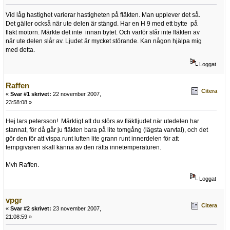
Vid låg hastighet varierar hastigheten på fläkten. Man upplever det så.
Det gäller också när ute delen är stängd. Har en H 9 med ett bytte på
fläkt motorn. Märkte det inte innan bytet. Och varför slår inte fläkten av
när ute delen slår av. Ljudet är mycket störande. Kan någon hjälpa mig
med detta.
Loggat
Raffen
Citera
«
Svar #1 skrivet:
22 november 2007,
23:58:08 »
Hej lars petersson! Märkligt att du störs av fläktljudet när utedelen har
stannat, för då går ju fläkten bara på lite tomgång (lägsta varvtal), och det
gör den för att vispa runt luften lite grann runt innerdelen för att
tempgivaren skall känna av den rätta innetemperaturen.
Mvh Raffen.
Loggat
vpgr
Citera
«
Svar #2 skrivet:
23 november 2007,
21:08:59 »