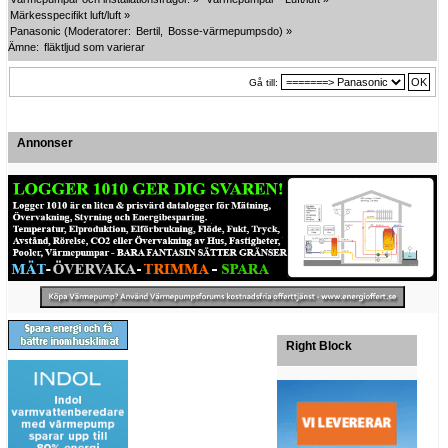
Märkesspecifikt luft/luft
»
Panasonic
(Moderatorer:
Bertil
,
Bosse-värmepumpsdo
) »
Ämne:
fläktljud som varierar 
Gå till:
Annonser
Right Block