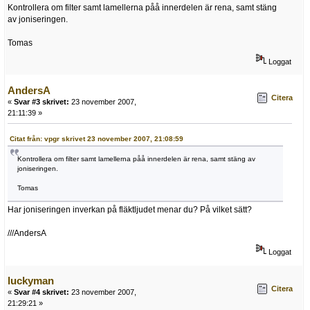
Kontrollera om filter samt lamellerna påå innerdelen är rena, samt stäng
av joniseringen.
Tomas
Loggat
AndersA
Citera
«
Svar #3 skrivet:
23 november 2007,
21:11:39 »
Citat från: vpgr skrivet 23 november 2007, 21:08:59
Kontrollera om filter samt lamellerna påå innerdelen är rena, samt stäng av
joniseringen.
Tomas
Har joniseringen inverkan på fläktljudet menar du? På vilket sätt?
///AndersA
Loggat
luckyman
Citera
«
Svar #4 skrivet:
23 november 2007,
21:29:21 »