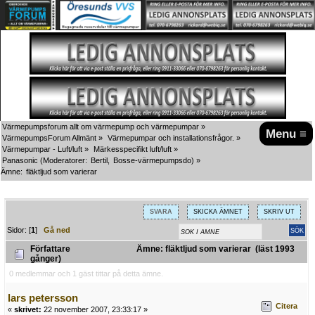
Värmepumpsforum allt om värmepump och värmepumpar
»
Menu ≡
VärmepumpsForum Allmänt
»
Värmepumpar och installationsfrågor.
»
Värmepumpar - Luft/luft
»
Märkesspecifikt luft/luft
»
Panasonic
(Moderatorer:
Bertil
,
Bosse-värmepumpsdo
) »
Ämne:
fläktljud som varierar 
SVARA
SKICKA ÄMNET
SKRIV UT
Sidor: [
1
]
Gå ned
Författare
Ämne: fläktljud som varierar (läst 1993
gånger)
0 medlemmar och 1 gäst tittar på detta ämne.
lars petersson
Citera
«
skrivet:
22 november 2007, 23:33:17 »