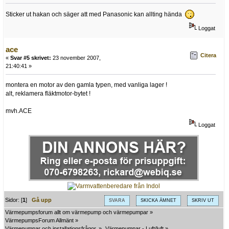
Sticker ut hakan och säger att med Panasonic kan allting hända
Loggat
ace
Citera
«
Svar #5 skrivet:
23 november 2007,
21:40:41 »
montera en motor av den gamla typen, med vanliga lager !
alt, reklamera fläktmotor-bytet !
mvh.ACE
Loggat
Sidor: [
1
]
Gå upp
SVARA
SKICKA ÄMNET
SKRIV UT
Värmepumpsforum allt om värmepump och värmepumpar
»
VärmepumpsForum Allmänt
»
Värmepumpar och installationsfrågor.
»
Värmepumpar - Luft/luft
»