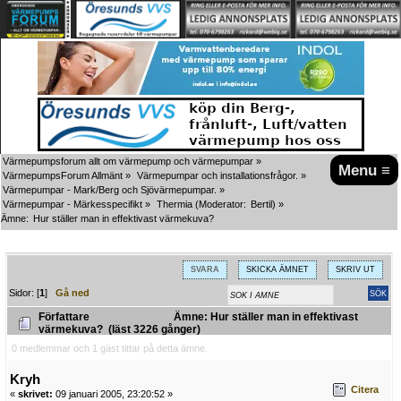
Värmepumpsforum allt om värmepump och värmepumpar
»
Menu ≡
VärmepumpsForum Allmänt
»
Värmepumpar och installationsfrågor.
»
Värmepumpar - Mark/Berg och Sjövärmepumpar.
»
Värmepumpar - Märkesspecifikt
»
Thermia
(Moderator:
Bertil
) »
Ämne:
Hur ställer man in effektivast värmekuva?
SVARA
SKICKA ÄMNET
SKRIV UT
Sidor: [
1
]
Gå ned
Författare
Ämne: Hur ställer man in effektivast
värmekuva? (läst 3226 gånger)
0 medlemmar och 1 gäst tittar på detta ämne.
Kryh
Citera
«
skrivet:
09 januari 2005, 23:20:52 »