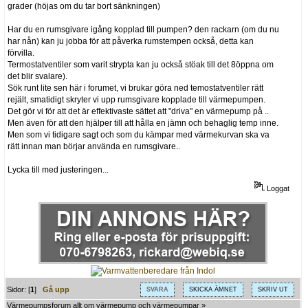
grader (höjas om du tar bort sänkningen)
Har du en rumsgivare igång kopplad till pumpen? den rackarn (om du nu
har nån) kan ju jobba för att påverka rumstempen också, detta kan
förvilla.
Termostatventiler som varit strypta kan ju också stöak till det 8öppna om
det blir svalare).
Sök runt lite sen här i forumet, vi brukar göra ned temostatventiler rätt
rejält, smatidigt skryter vi upp rumsgivare kopplade till värmepumpen.
Det gör vi för att det är effektivaste sättet att "driva" en värmepump på ..
Men även för att den hjälper till att hålla en jämn och behaglig temp inne.
Men som vi tidigare sagt och som du kämpar med värmekurvan ska va
rätt innan man börjar använda en rumsgivare..
Lycka till med justeringen...
Loggat
Sidor: [
1
]
Gå upp
SVARA
SKICKA ÄMNET
SKRIV UT
Värmepumpsforum allt om värmepump och värmepumpar
»