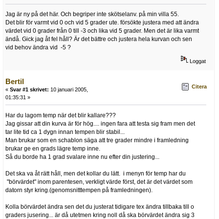
Jag är ny på det här. Och begriper inte skötselanv. på min villa 55.
Det blir för varmt vid 0 och vid 5 grader ute. försökte justera med att ändra
värdet vid 0 grader från 0 till -3 och lika vid 5 grader. Men det är lika varmt
ändå. Gick jag åt fel håll? Är det bättre och justera hela kurvan och sen
vid behov ändra vid -5 ?
Loggat
Bertil
Citera
«
Svar #1 skrivet:
10 januari 2005,
01:35:31 »
Har du lagom temp när det blir kallare???
Jag gissar att din kurva är för hög.... ingen fara att testa sig fram men det
tar lite tid ca 1 dygn innan tempen blir stabil...
Man brukar som en schablon säga att tre grader mindre i framledning
brukar ge en grads lägre temp inne.
Så du borde ha 1 grad svalare inne nu efter din justering...
Det ska va åt rätt håll, men det kollar du lätt. i menyn för temp har du
"börvärdet" inom parentesen, verkligt värde först, det är det värdet som
datorn styr kring.(genomsnitttempen på framledningen).
Kolla börvärdet ändra sen det du justerat tidigare tex ändra tillbaka till o
graders jusering... är då utetmen kring noll då ska börvärdet ändra sig 3