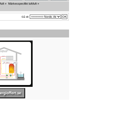
luft
»
Märkesspecifikt luft/luft
»
Gå till: