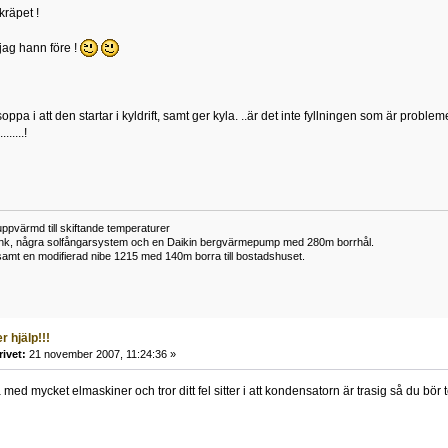
räpet !
.jag hann före !
oppa i att den startar i kyldrift, samt ger kyla. ..är det inte fyllningen som är proble
......!
ppvärmd till skiftande temperaturer
nk, några solfångarsystem och en Daikin bergvärmepump med 280m borrhål.
samt en modifierad nibe 1215 med 140m borra till bostadshuset.
 hjälp!!!
rivet:
21 november 2007, 11:24:36 »
 med mycket elmaskiner och tror ditt fel sitter i att kondensatorn är trasig så du bör 