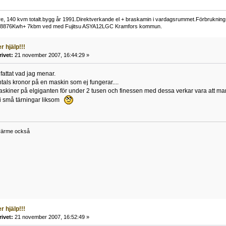
lare, 140 kvm totalt.bygg år 1991.Direktverkande el + braskamin i vardagsrummet.Förbrukn
 18876Kwh+ 7kbm ved med Fujitsu ASYA12LGC Kramfors kommun.
 hjälp!!!
rivet:
21 november 2007, 16:44:29 »
fattat vad jag menar.
ntals kronor på en maskin som ej fungerar....
askiner på elgiganten för under 2 tusen och finessen med dessa verkar vara att ma
 i små tärningar liksom
 värme också
 hjälp!!!
rivet:
21 november 2007, 16:52:49 »