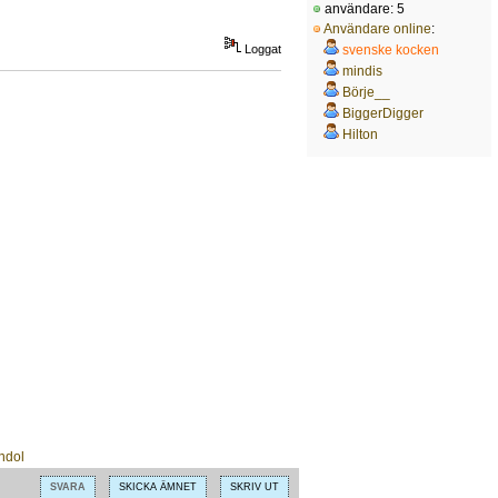
användare: 5
Användare online
:
svenske kocken
Loggat
mindis
Börje__
BiggerDigger
Hilton
SVARA
SKICKA ÄMNET
SKRIV UT