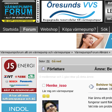
Startsida
Forum
Webshop
Köpa värmepump?
Sök
Värmepumpsforum allt om värmepump och värmepumpar
»
VärmepumpsForum Allmänt
»
Sidor: [
1
]
Gå ned
Författare
Ämne: Behö
0 medlemmar och 1 gäst tittar på detta ämne.
Behöver hjä
Henke_isso
«
skrivet:
19
Lär mig om värmepumpar
Har ännu ett prob
fungerar samt fläk
Vet inte om proble