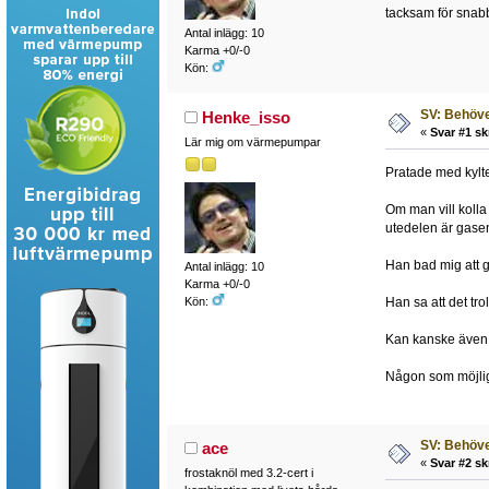
tacksam för snabbt
Antal inlägg: 10
Karma +0/-0
Kön:
SV: Behöver
Henke_isso
«
Svar #1 sk
Lär mig om värmepumpar
Pratade med kylte
Om man vill kolla
utedelen är gasen
Han bad mig att gö
Antal inlägg: 10
Karma +0/-0
Han sa att det tr
Kön:
Kan kanske även v
Någon som möjligt
SV: Behöver
ace
«
Svar #2 sk
frostaknöl med 3.2-cert i