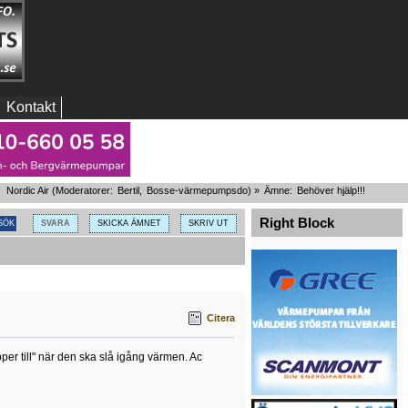
Kontakt
Nordic Air
(Moderatorer:
Bertil
,
Bosse-värmepumpsdo
) »
Ämne:
Behöver hjälp!!!
Right Block
SVARA
SKICKA ÄMNET
SKRIV UT
Citera
er till" när den ska slå igång värmen. Ac