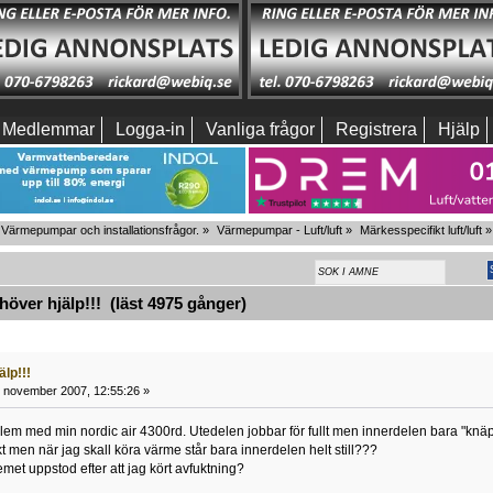
Medlemmar
Logga-in
Vanliga frågor
Registrera
Hjälp
Värmepumpar och installationsfrågor.
»
Värmepumpar - Luft/luft
»
Märkesspecifikt luft/luft
»
ver hjälp!!! (läst 4975 gånger)
lp!!!
 november 2007, 12:55:26 »
lem med min nordic air 4300rd. Utedelen jobbar för fullt men innerdelen bara "knäpp
t men när jag skall köra värme står bara innerdelen helt still???
met uppstod efter att jag kört avfuktning?