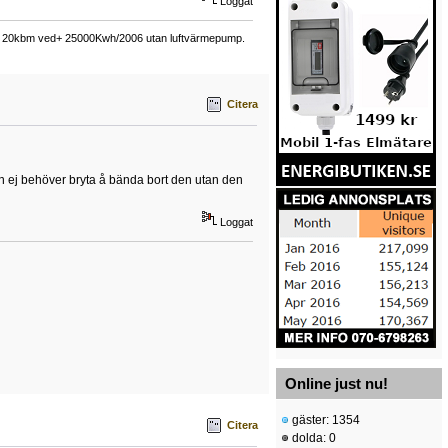
Loggat
ing 20kbm ved+ 25000Kwh/2006 utan luftvärmepump.
Citera
n ej behöver bryta å bända bort den utan den
Loggat
Online just nu!
gäster: 1354
Citera
dolda: 0