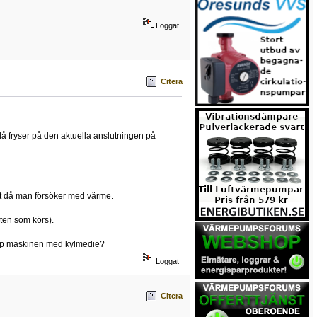
Loggat
Citera
 då fryser på den aktuella anslutningen på
elt då man försöker med värme.
ten som körs).
a upp maskinen med kylmedie?
Loggat
Citera