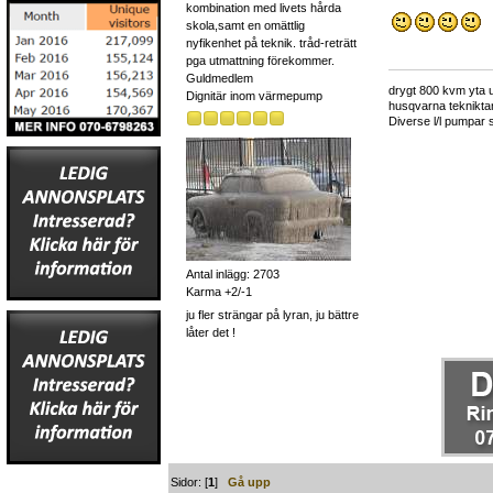
kombination med livets hårda
skola,samt en omättlig
nyfikenhet på teknik. tråd-reträtt
pga utmattning förekommer.
Guldmedlem
drygt 800 kvm yta u
Dignitär inom värmepump
husqvarna teknikta
Diverse l/l pumpar 
Antal inlägg: 2703
Karma +2/-1
ju fler strängar på lyran, ju bättre
låter det !
Sidor: [
1
]
Gå upp