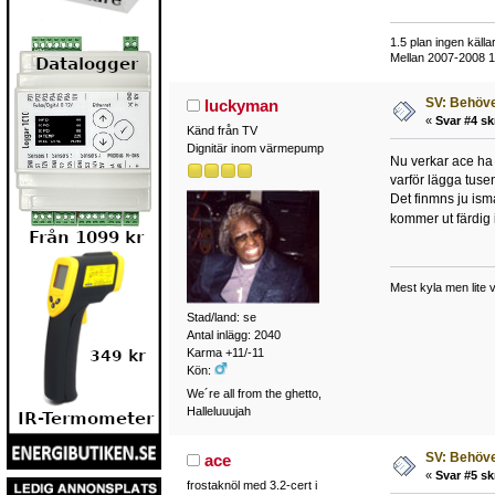
1.5 plan ingen käl
Mellan 2007-2008
SV: Behöver
luckyman
«
Svar #4 sk
Känd från TV
Dignitär inom värmepump
Nu verkar ace ha 
varför lägga tuse
Det finmns ju ism
kommer ut färdig
Mest kyla men lite
Stad/land: se
Antal inlägg: 2040
Karma +11/-11
Kön:
We´re all from the ghetto,
Halleluuujah
SV: Behöver
ace
«
Svar #5 sk
frostaknöl med 3.2-cert i