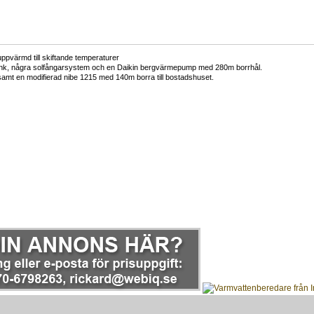
ppvärmd till skiftande temperaturer
nk, några solfångarsystem och en Daikin bergvärmepump med 280m borrhål.
samt en modifierad nibe 1215 med 140m borra till bostadshuset.