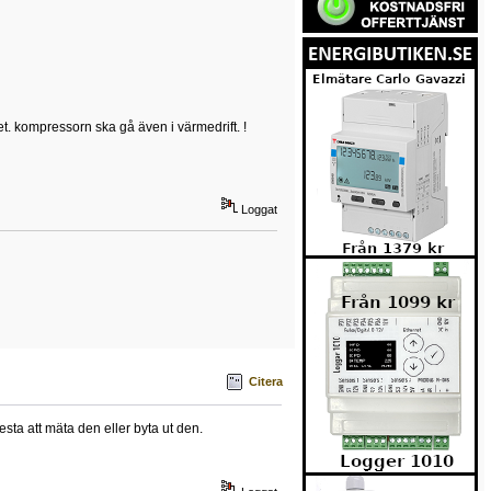
met. kompressorn ska gå även i värmedrift. !
Loggat
Citera
testa att mäta den eller byta ut den.