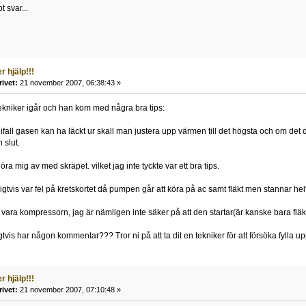
 svar...
 hjälp!!!
rivet:
21 november 2007, 06:38:43 »
kniker igår och han kom med några bra tips:
 ifall gasen kan ha läckt ur skall man justera upp värmen till det högsta och om det
 slut.
ra mig av med skräpet. vilket jag inte tyckte var ett bra tips.
oligtvis var fel på kretskortet då pumpen går att köra på ac samt fläkt men stannar h
ara kompressorn, jag är nämligen inte säker på att den startar(är kanske bara fläk
vis har någon kommentar??? Tror ni på att ta dit en tekniker för att försöka fyll
 hjälp!!!
rivet:
21 november 2007, 07:10:48 »