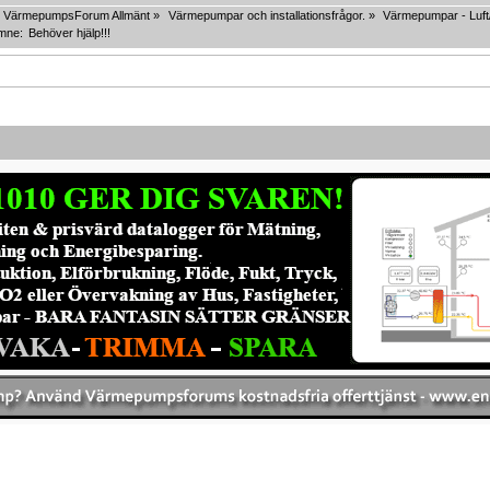
VärmepumpsForum Allmänt
»
Värmepumpar och installationsfrågor.
»
Värmepumpar - Luft/
mne:
Behöver hjälp!!!