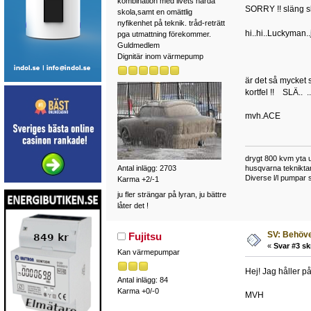
kombination med livets hårda
SORRY !! släng sk
skola,samt en omättlig
nyfikenhet på teknik. tråd-reträtt
hi..hi..Luckyman.
pga utmattning förekommer.
Guldmedlem
Dignitär inom värmepump
är det så mycket s
kortfel !! SLÄ.. ....
mvh.ACE
drygt 800 kvm yta u
husqvarna teknikta
Antal inlägg: 2703
Diverse l/l pumpar 
Karma +2/-1
ju fler strängar på lyran, ju bättre
låter det !
SV: Behöver
Fujitsu
«
Svar #3 sk
Kan värmepumpar
Hej! Jag håller på
Antal inlägg: 84
Karma +0/-0
MVH