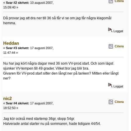
Citera
«
Svar #2 skrivet:
10 augusti 2007,
15:09:40 »
Då provar jag att dra ner till 36 så får vi se om jag får några klagomål
hemma.
Loggat
Heddan
Citera
«
Svar #3 skrivet:
17 augusti 2007,
11:47:44 »
Nu har jag kört några dagar med 36 som VV-prod.start. Och som lägst
sjunker VV-tempen till 49 grader. Vilket tror jag blir bra.
Givaren för VV-prod.start sitter den långt ner på tanken? Mitten eller långt
ner?
Loggat
nic2
Citera
«
Svar #4 skrivet:
17 augusti 2007,
18:52:50 »
Jag kör också med startemp 36gr, stopp 54gr.
Halverade antal starter nu på sommaren, hade tidigare 44/54.