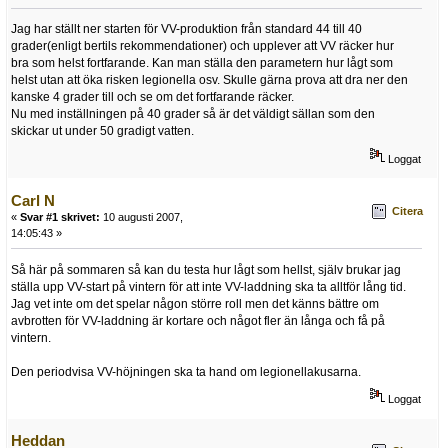
Jag har ställt ner starten för VV-produktion från standard 44 till 40
grader(enligt bertils rekommendationer) och upplever att VV räcker hur
bra som helst fortfarande. Kan man ställa den parametern hur lågt som
helst utan att öka risken legionella osv. Skulle gärna prova att dra ner den
kanske 4 grader till och se om det fortfarande räcker.
Nu med inställningen på 40 grader så är det väldigt sällan som den
skickar ut under 50 gradigt vatten.
Loggat
Carl N
Citera
«
Svar #1 skrivet:
10 augusti 2007,
14:05:43 »
Så här på sommaren så kan du testa hur lågt som hellst, själv brukar jag
ställa upp VV-start på vintern för att inte VV-laddning ska ta alltför lång tid.
Jag vet inte om det spelar någon större roll men det känns bättre om
avbrotten för VV-laddning är kortare och något fler än långa och få på
vintern.
Den periodvisa VV-höjningen ska ta hand om legionellakusarna.
Loggat
Heddan