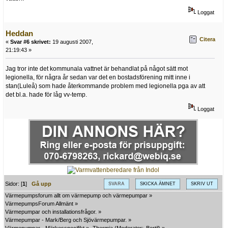
Loggat
Heddan
Citera
«
Svar #6 skrivet:
19 augusti 2007,
21:19:43 »
Jag tror inte det kommunala vattnet är behandlat på något sätt mot
legionella, för några år sedan var det en bostadsförening mitt inne i
stan(Luleå) som hade återkommande problem med legionella pga av att
det bl.a. hade för låg vv-temp.
Loggat
Sidor: [
1
]
Gå upp
SVARA
SKICKA ÄMNET
SKRIV UT
Värmepumpsforum allt om värmepump och värmepumpar
»
VärmepumpsForum Allmänt
»
Värmepumpar och installationsfrågor.
»
Värmepumpar - Mark/Berg och Sjövärmepumpar.
»