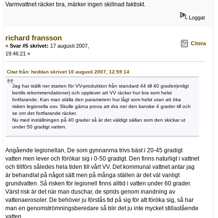
Varmvattnet räcker bra, märker ingen skillnad faktiskt.
Loggat
richard fransson
Citera
«
Svar #5 skrivet:
17 augusti 2007,
19:46:21 »
Citat från: heddan skrivet 10 augusti 2007, 12:59:14
Jag har ställt ner starten för VV-produktion från standard 44 till 40 grader(enligt
bertils rekommendationer) och upplever att VV räcker hur bra som helst
fortfarande. Kan man ställa den parametern hur lågt som helst utan att öka
risken legionella osv. Skulle gärna prova att dra ner den kanske 4 grader till och
se om det fortfarande räcker.
Nu med inställningen på 40 grader så är det väldigt sällan som den skickar ut
under 50 gradigt vatten.
Angående legionellan, De som gynnanrna trivs bäst i 20-45 gradigt
vatten men lever och förökar sig i 0-50 gradigt. Den finns naturligt i vattnet
och tillförs således hela tiden till vårt VV. Det kommunal vattnet antar jag
är behandlat på något sätt men på många ställen är det väl vanligt
grundvatten. Så risken för legionell finns alltid i vatten under 60 grader.
Värst risk är det när man duschar, de sprids genom inandning av
vattenaerosoler. De behöver ju förstås tid på sig för att föröka sig, så har
man en genomströmningsberedare så blir det ju inte mycket stillastående
vatten.