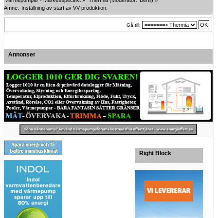
Värmepumpar - Märkesspecifikt
»
Thermia
(Moderator:
Bertil
) »
Ämne:
Inställning av start av VV-produktion.
Gå till:
Annonser
Right Block