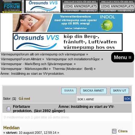
Värmepumpsforum allt om värmepump och värmepumpar
»
Menu ≡
VärmepumpsForum Allmänt
»
Värmepumpar och installationsfrågor.
»
Värmepumpar - Mark/Berg och Sjövärmepumpar.
»
Värmepumpar - Märkesspecifikt
»
Thermia
(Moderator:
Bertil
) »
Ämne:
Inställning av start av VV-produktion.
SVARA
SKICKA ÄMNET
SKRIV UT
Sidor: [
1
]
Gå ned
Författare
Ämne: Inställning av start av VV-
produktion. (läst 2892 gånger)
0 medlemmar och 1 gäst tittar på detta ämne.
Heddan
Citera
«
skrivet:
10 augusti 2007, 12:59:14 »