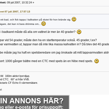
rivet:
09 juli 2007, 10:32:24 »
ivet 07 juli 2007, 17:57:13
 ett bad, och fick tappa i kallvatten på slutet för hon brände sig.
 ägare, det kan ni bara drömma om...
n i badkaret måste då alla om vattnet är mer än 40 grader?
ar vid 54 grader, måste den ha en starttemperatur också. 45 grader, t.ex?
r varmvatten ut, tappar man då inte lika massa kallvatten in? Då blev det 40 grade
be måste jag ha haft en spetsberedare om jag önskade att mitt tappvarmvatten aldri
kert: 1000 gånger bättre med en CTC med spets än en Nibe med spets.
W. 160m aktivt borrdjup.
ed CTC. 60° ut från VVB.
Actaris CF Echo II värmemätare.
ri