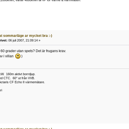
t sommarläge ar mycket bra :-)
rivet:
06 juli 2007, 21:09:14 »
a 60 grader utan spets? Det är frugans krav.
av i villan
)
W. 160m aktivt borrdjup.
ed CTC. 60° ut från VVB.
Actaris CF Echo II värmemätare.
ri