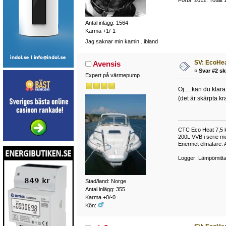
Antal inlägg: 1564
Karma +1/-1
Jag saknar min kamin...ibland
SV: EcoHea
Avensis
«
Svar #2 sk
Expert på värmepump
Oj.... kan du klar
(det är skärpta kr
CTC Eco Heat 7,5 k
200L VVB i serie m
Enermet elmätare. 
Logger: Lämpömitta
Stad/land: Norge
Antal inlägg: 355
Karma +0/-0
Kön: