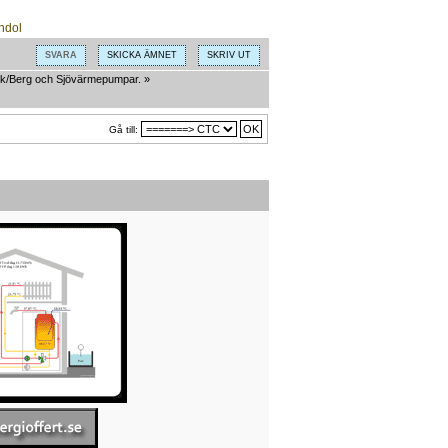
SVARA
SKICKA ÄMNET
SKRIV UT
k/Berg och Sjövärmepumpar.
»
Gå till: