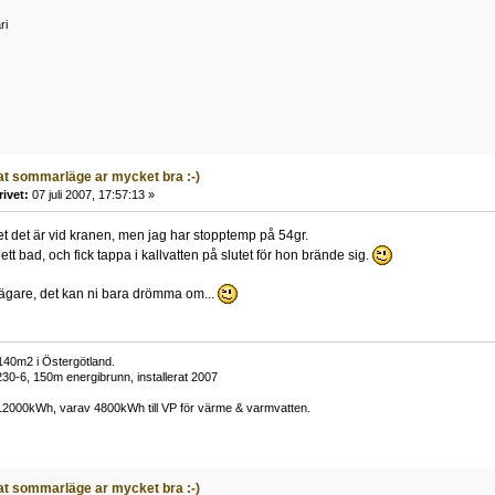
ri
t sommarläge ar mycket bra :-)
rivet:
07 juli 2007, 17:57:13 »
et det är vid kranen, men jag har stopptemp på 54gr.
 ett bad, och fick tappa i kallvatten på slutet för hon brände sig.
 ägare, det kan ni bara drömma om...
)140m2 i Östergötland.
30-6, 150m energibrunn, installerat 2007
 12000kWh, varav 4800kWh till VP för värme & varmvatten.
t sommarläge ar mycket bra :-)