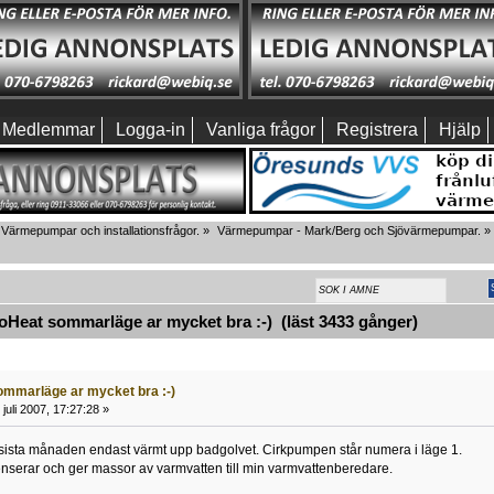
Medlemmar
Logga-in
Vanliga frågor
Registrera
Hjälp
Värmepumpar och installationsfrågor.
»
Värmepumpar - Mark/Berg och Sjövärmepumpar.
»
Heat sommarläge ar mycket bra :-) (läst 3433 gånger)
mmarläge ar mycket bra :-)
juli 2007, 17:27:28 »
sista månaden endast värmt upp badgolvet. Cirkpumpen står numera i läge 1.
nserar och ger massor av varmvatten till min varmvattenberedare.