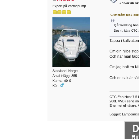
«
Svar #6 sk
Expert på värmepump
Citat från: nic2 skr
Igår kväll tog hon
Det ni, kära CTC
Tappa i kallvatte
Om din Nibe stopp
Och när man tappa
Om jag haft en Ni
Stad/land: Norge
Antal inlägg: 355
Och en sak är sä
Karma +0/-0
Kön:
CTC Eco Heat 7,5 k
200L VVB i serie m
Enermet elmätare. 
Logger: Lämpömitta