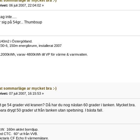
t sommarläge ar mycket bra :-)
rivet:
06 juli 2007, 22:04:02 »
g inte.....
r sig på 54gr... Thumbsup
)140m2 i Östergötland.
30-6, 150m energibrunn, installerat 2007
 12000kWh, varav 4800kWh till VP för värme & varmvatten.
t sommarläge ar mycket bra :-)
rivet:
07 juli 2007, 16:15:53 »
tt ge 54 grader vid kranen? Då har du nog nästan 60 grader i tanken. Mycket bra.
bara drygt 50 grader ut från tanken utan spetsning. I bästa fall.
W. 160m aktivt borrdjup.
ed CTC. 60° ut från VVB.
Actaris CF Echo II värmemätare.