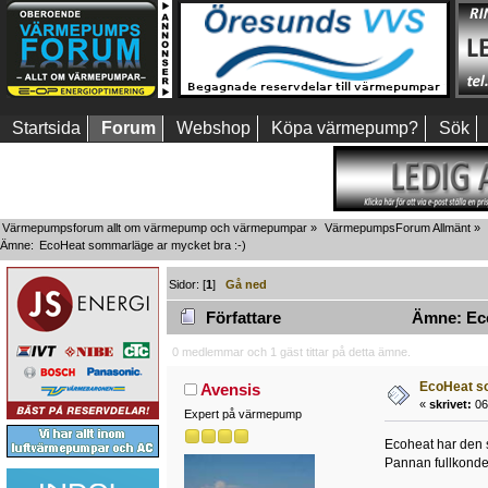
Startsida
Forum
Webshop
Köpa värmepump?
Sök
Värmepumpsforum allt om värmepump och värmepumpar
»
VärmepumpsForum Allmänt
»
Ämne:
EcoHeat sommarläge ar mycket bra :-)
Sidor: [
1
]
Gå ned
Författare
Ämne: Eco
0 medlemmar och 1 gäst tittar på detta ämne.
EcoHeat so
Avensis
«
skrivet:
06 
Expert på värmepump
Ecoheat har den 
Pannan fullkonde