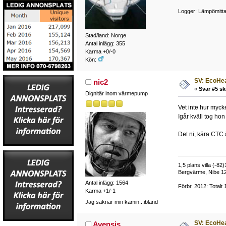
Logger: Lämpömitta
Stad/land: Norge
Antal inlägg: 355
Karma +0/-0
Kön:
SV: EcoHea
nic2
«
Svar #5 sk
Dignitär inom värmepump
Vet inte hur myck
Igår kväll tog hon
Det ni, kära CTC
1,5 plans villa (-82
Bergvärme, Nibe 12
Antal inlägg: 1564
Förbr. 2012: Totalt
Karma +1/-1
Jag saknar min kamin...ibland
SV: EcoHea
Avensis