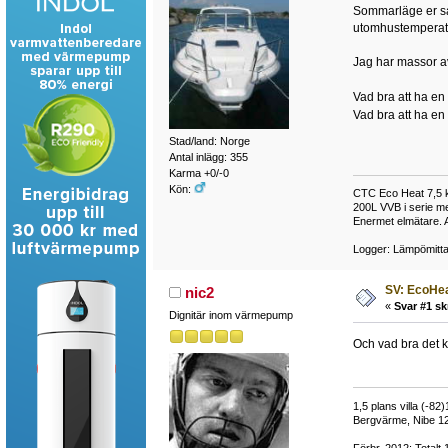
Sommarläge er sat
utomhustemperatur
Jag har massor av
Vad bra att ha en
Vad bra att ha en
Stad/land: Norge
Antal inlägg: 355
Karma +0/-0
Kön:
CTC Eco Heat 7,5 k
200L VVB i serie m
Enermet elmätare. 
Logger: Lämpömitta
SV: EcoHea
nic2
«
Svar #1 sk
Dignitär inom värmepump
Och vad bra det 
1,5 plans villa (-82
Bergvärme, Nibe 12
Förbr. 2012: Totalt