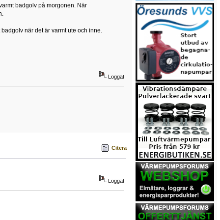
om varmt badgolv på morgonen. När
n.
t badgolv när det är varmt ute och inne.
Loggat
Citera
Loggat