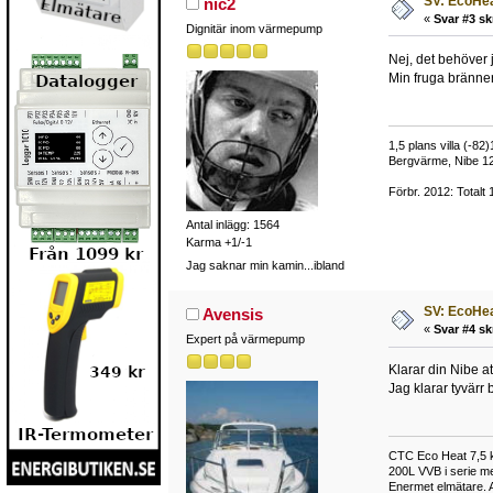
SV: EcoHea
nic2
«
Svar #3 sk
Dignitär inom värmepump
Nej, det behöver ja
Min fruga bränne
1,5 plans villa (-82
Bergvärme, Nibe 12
Förbr. 2012: Totalt
Antal inlägg: 1564
Karma +1/-1
Jag saknar min kamin...ibland
SV: EcoHea
Avensis
«
Svar #4 sk
Expert på värmepump
Klarar din Nibe a
Jag klarar tyvärr 
CTC Eco Heat 7,5 k
200L VVB i serie m
Enermet elmätare. 