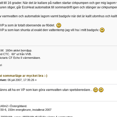
t till 16 grader. När det är kallare på natten startar cirkpumpen och ger mig lag
en stiger, går EcoHeat automatisk till sommardrift igen och stänger av cirkpumpe
 varmvatten och automatisk lagom varmt badgolv när det är kallt utomhus och kall
 VP:a som är totalt oberoende av flödet.
 VP:a som kan shunta ut exakt den vattentemp jag vill ha i mitt badgolv.
W. 160m aktivt borrdjup.
ed CTC. 60° ut från VVB.
Actaris CF Echo II värmemätare.
ri
t sommarläge ar mycket bra :-)
rivet:
06 juli 2007, 17:35:26 »
känns att ha en VP som kan göra varmvatten utan spetsberedare...
)140m2 i Östergötland.
30-6, 150m energibrunn, installerat 2007
 12000kWh, varav 4800kWh till VP för värme & varmvatten.