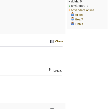
dolda: 0
användare: 3
Användare online
:
Hilton
Heat?
lubbis
Citera
Loggat