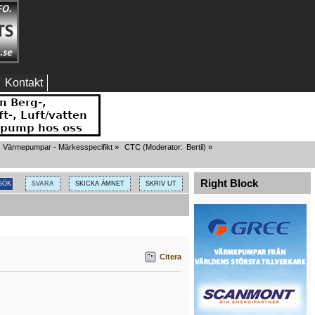
Kontakt
Värmepumpar - Märkesspecifikt
»
CTC
(Moderator:
Bertil
) »
Right Block
SVARA
SKICKA ÄMNET
SKRIV UT
Citera