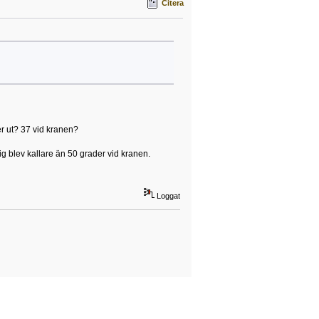
Citera
r ut? 37 vid kranen?
g blev kallare än 50 grader vid kranen.
Loggat