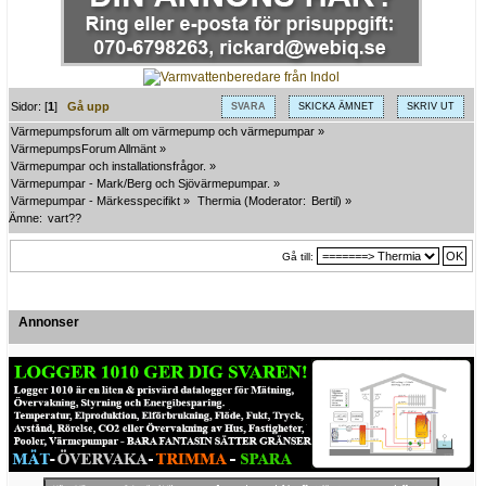
Sidor: [
1
]
Gå upp
SVARA
SKICKA ÄMNET
SKRIV UT
Värmepumpsforum allt om värmepump och värmepumpar
»
VärmepumpsForum Allmänt
»
Värmepumpar och installationsfrågor.
»
Värmepumpar - Mark/Berg och Sjövärmepumpar.
»
Värmepumpar - Märkesspecifikt
»
Thermia
(Moderator:
Bertil
) »
Ämne:
vart??
Gå till:
Annonser