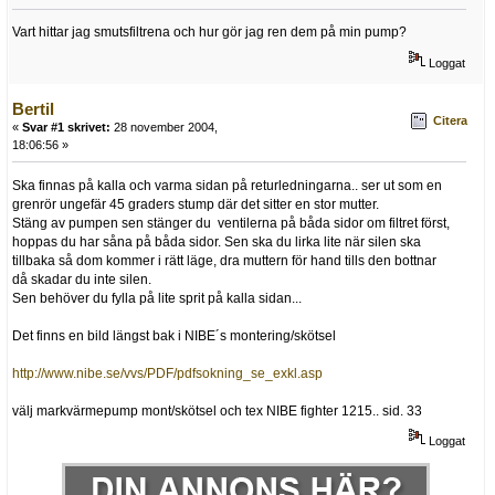
Vart hittar jag smutsfiltrena och hur gör jag ren dem på min pump?
Loggat
Bertil
Citera
«
Svar #1 skrivet:
28 november 2004,
18:06:56 »
Ska finnas på kalla och varma sidan på returledningarna.. ser ut som en
grenrör ungefär 45 graders stump där det sitter en stor mutter.
Stäng av pumpen sen stänger du ventilerna på båda sidor om filtret först,
hoppas du har såna på båda sidor. Sen ska du lirka lite när silen ska
tillbaka så dom kommer i rätt läge, dra muttern för hand tills den bottnar
då skadar du inte silen.
Sen behöver du fylla på lite sprit på kalla sidan...
Det finns en bild längst bak i NIBE´s montering/skötsel
http://www.nibe.se/vvs/PDF/pdfsokning_se_exkl.asp
välj markvärmepump mont/skötsel och tex NIBE fighter 1215.. sid. 33
Loggat