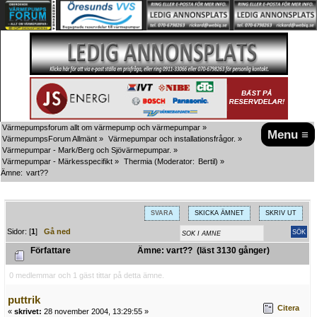
Värmepumpsforum allt om värmepump och värmepumpar
»
Menu ≡
VärmepumpsForum Allmänt
»
Värmepumpar och installationsfrågor.
»
Värmepumpar - Mark/Berg och Sjövärmepumpar.
»
Värmepumpar - Märkesspecifikt
»
Thermia
(Moderator:
Bertil
) »
Ämne:
vart??
SVARA
SKICKA ÄMNET
SKRIV UT
Sidor: [
1
]
Gå ned
Författare
Ämne: vart?? (läst 3130 gånger)
0 medlemmar och 1 gäst tittar på detta ämne.
puttrik
Citera
«
skrivet:
28 november 2004, 13:29:55 »