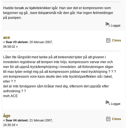
Hadde besøk av kjøleteknikker igår. Han sier det er kompresoren som
begynner og gå , bare tidspørsmål når den går. Har ingen feilmeldinger
på pumpen.
Loggat
ace
Citera
«
Svar #3 skrivet:
20 februari 2007,
06:58:02 »
Låter lite långsökt med tanke på att beteendet tyder på att givaren i
innedelen registrerar att tempen inte höjs. kompressorn varvar mer och
mer för att uppnå tryck/temphöjning i innedelen. att förbrukningen stiger
till max tyder enligt mig på att kompressorn jobbar med tryckhöjning ? ? ?
om kompressorn vore kass skulle den inte tryckhöja/effekten slå i taket,
eller ? ?
det är inte fyrvägaren såm bråkar med dig, eftersom det uppstår efter
avfrostning.? ?
mvh.ACE
Loggat
åge
Citera
«
Svar #4 skrivet:
21 februari 2007,
16:30:18 »