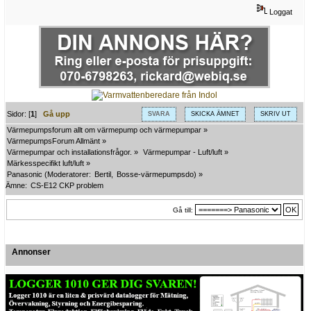
Loggat
Sidor: [
1
]
Gå upp
SVARA
SKICKA ÄMNET
SKRIV UT
Värmepumpsforum allt om värmepump och värmepumpar
»
VärmepumpsForum Allmänt
»
Värmepumpar och installationsfrågor.
»
Värmepumpar - Luft/luft
»
Märkesspecifikt luft/luft
»
Panasonic
(Moderatorer:
Bertil
,
Bosse-värmepumpsdo
) »
Ämne:
CS-E12 CKP problem
Gå till:
Annonser