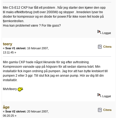
Min CS-E12 CKP har fått ett problem . Når jeg starter den kjører den opp
til maks effektforbrug (rett over 2000W) og stopper . Innedelen lyser tre
dioder for kompressor og en diode for power.Får ikke noen feil kode på
fjernkontrollen.
Hva kan problemet være ? For lite gass?
Loggat
teery
Citera
«
Svar #1 skrivet:
16 februari 2007,
13:11:45 »
Min gamla CKP hade något liknande för sig efter avfrostning.
Kompressorn varvade upp på högvarv för att sedan stanna tvärt. Min
installatör fick ingen ordning på pumpen. Jag tror att han bytte kretskort till
pumpen 2 eller 3 ggr. Till slut fick jag en annan pump. Hör av dig till din
installatör.
Mvh/teery
Loggat
åge
Citera
«
Svar #2 skrivet:
20 februari 2007,
06:20:25 »