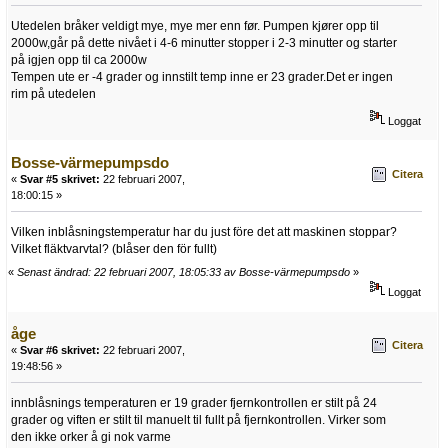
Utedelen bråker veldigt mye, mye mer enn før. Pumpen kjører opp til
2000w,går på dette nivået i 4-6 minutter stopper i 2-3 minutter og starter
på igjen opp til ca 2000w
Tempen ute er -4 grader og innstilt temp inne er 23 grader.Det er ingen
rim på utedelen
Loggat
Bosse-värmepumpsdo
Citera
«
Svar #5 skrivet:
22 februari 2007,
18:00:15 »
Vilken inblåsningstemperatur har du just före det att maskinen stoppar?
Vilket fläktvarvtal? (blåser den för fullt)
«
Senast ändrad: 22 februari 2007, 18:05:33 av Bosse-värmepumpsdo
»
Loggat
åge
Citera
«
Svar #6 skrivet:
22 februari 2007,
19:48:56 »
innblåsnings temperaturen er 19 grader fjernkontrollen er stilt på 24
grader og viften er stilt til manuelt til fullt på fjernkontrollen. Virker som
den ikke orker å gi nok varme