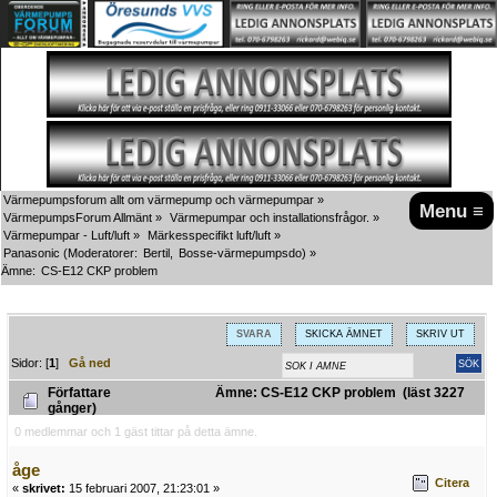
Värmepumpsforum allt om värmepump och värmepumpar
»
Menu ≡
VärmepumpsForum Allmänt
»
Värmepumpar och installationsfrågor.
»
Värmepumpar - Luft/luft
»
Märkesspecifikt luft/luft
»
Panasonic
(Moderatorer:
Bertil
,
Bosse-värmepumpsdo
) »
Ämne:
CS-E12 CKP problem
SVARA
SKICKA ÄMNET
SKRIV UT
Sidor: [
1
]
Gå ned
Författare
Ämne: CS-E12 CKP problem (läst 3227
gånger)
0 medlemmar och 1 gäst tittar på detta ämne.
åge
Citera
«
skrivet:
15 februari 2007, 21:23:01 »