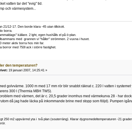
t vatten tar det "evig" tid.
ump och värmesystem...
n 21/12-17. Den borde klara -45 utan tillskott.
iv borra.
mmaldags" källare. 2 lght, egen hushålls el på ö-plan.
tillsammans med grannen vi "håller" strömmen. 2 vuxna i huset.
0 meter aktiv borra hos min far.
 borror med 750l ack i större fastighet.
ller den temperaturen?
rivet:
19 januari 2007, 14:25:41 »
ed golvvärme. 1000 m med 17 mm rör blir snabbt räknat c. 220 l vatten i systemet vi
arens 300 l (Thermia MBH TWS).
t problem med värmen, det är c. 20,5 grader inomhus med värmekurva 28 - har dock 
 förutom då jag hade läcka på inkommande brine med stopp som följd). Pumpen igån
gt 250 m2 uppvärmd yta i två plan (souterräng). Klarar dygnsmedeltemperaturen -21 grader u
rör.