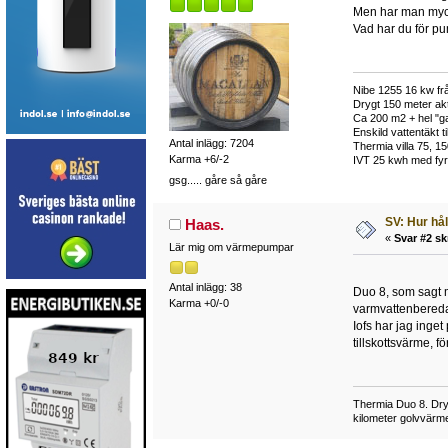
Men har man mycke
Vad har du för p
Nibe 1255 16 kw frå
Drygt 150 meter akt
Ca 200 m2 + hel "ga
Enskild vattentäkt 
Antal inlägg: 7204
Thermia villa 75, 15
Karma +6/-2
IVT 25 kwh med fyra
gsg..... gåre så gåre
SV: Hur hå
Haas.
«
Svar #2 sk
Lär mig om värmepumpar
Antal inlägg: 38
Duo 8, som sagt m
Karma +0/-0
varmvattenbered
Iofs har jag inge
tillskottsvärme,
Thermia Duo 8. Dry
kilometer golvvärme