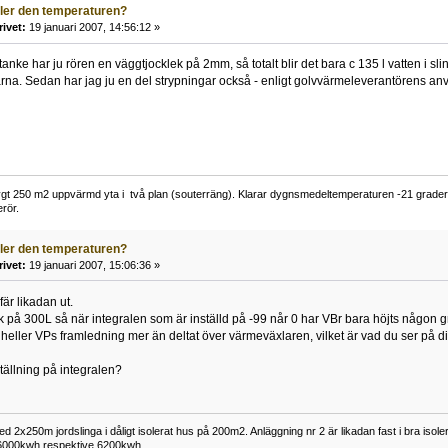
ller den temperaturen?
rivet:
19 januari 2007, 14:56:12 »
anke har ju rören en väggtjocklek på 2mm, så totalt blir det bara c 135 l vatten i sli
rna. Sedan har jag ju en del strypningar också - enligt golvvärmeleverantörens anvi
gt 250 m2 uppvärmd yta i två plan (souterräng). Klarar dygnsmedeltemperaturen -21 grader u
rör.
ller den temperaturen?
rivet:
19 januari 2007, 15:06:36 »
är likadan ut.
 på 300L så när integralen som är inställd på -99 når 0 har VBr bara höjts någon g
heller VPs framledning mer än deltat över värmeväxlaren, vilket är vad du ser på di
tällning på integralen?
2x250m jordslinga i dåligt isolerat hus på 200m2. Anläggning nr 2 är likadan fast i bra isol
: 6000kwh respektive 6200kwh.