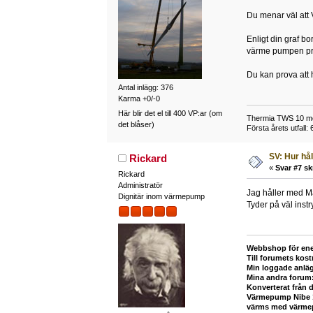
Du menar väl att 
Enligt din graf b
värme pumpen prod
Du kan prova att 
Antal inlägg: 376
Karma +0/-0
Här blir det el till 400 VP:ar (om
Thermia TWS 10 med 
det blåser)
Första årets utfall
SV: Hur hå
Rickard
«
Svar #7 sk
Rickard
Administratör
Jag håller med Maij
Dignitär inom värmepump
Tyder på väl instr
Webbshop för ene
Till forumets kost
Min loggade anlä
Mina andra forum
Konverterat från 
Värmepump Nibe 12
värms med värmepu