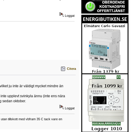
Loggat
Citera
lket ju inte är väldigt mycket mindre än
inte upplevt svinkyla ännu (inte ens nära
g sedan oktober.
Loggat
tan tillskott med vbfram 35 C tack vare en