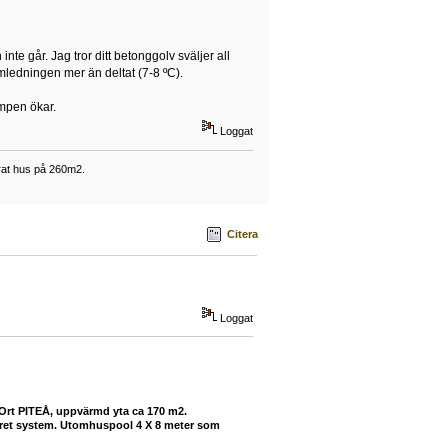
e går. Jag tror ditt betonggolv sväljer all
ledningen mer än deltat (7-8 ºC).
empen ökar.
Loggat
erat hus på 260m2.
Citera
Loggat
 Ort PITEÅ, uppvärmd yta ca 170 m2.
buret system. Utomhuspool 4 X 8 meter som