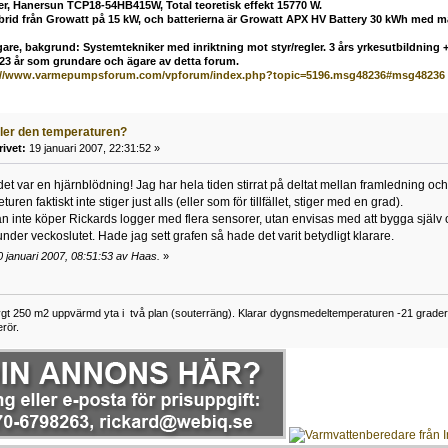
ler, Hanersun TCP18-54HB415W, Total teoretisk effekt 15770 W.
ybrid från Growatt på 15 kW, och batterierna är Growatt APX HV Battery 30 kWh med 
are, bakgrund: Systemtekniker med inriktning mot styr/regler. 3 års yrkesutbildning + 
 23 år som grundare och ägare av detta forum.
://www.varmepumpsforum.com/vpforum/index.php?topic=5196.msg48236#msg48236
ller den temperaturen?
rivet:
19 januari 2007, 22:31:52 »
det var en hjärnblödning! Jag har hela tiden stirrat på deltat mellan framledning och ret
turen faktiskt inte stiger just alls (eller som för tillfället, stiger med en grad).
n inte köper Rickards logger med flera sensorer, utan envisas med att bygga själv oc
under veckoslutet. Hade jag sett grafen så hade det varit betydligt klarare.
 januari 2007, 08:51:53 av Haas.
»
gt 250 m2 uppvärmd yta i två plan (souterräng). Klarar dygnsmedeltemperaturen -21 grader u
rör.