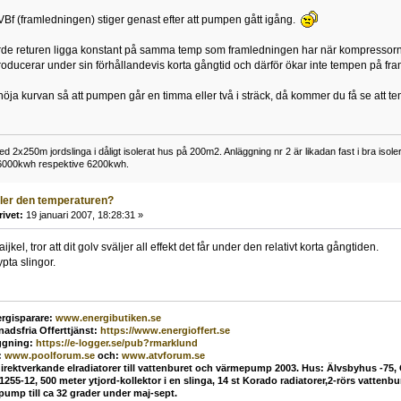
VBf (framledningen) stiger genast efter att pumpen gått igång.
orde returen ligga konstant på samma temp som framledningen har när kompressorn int
ucerar under sin förhållandevis korta gångtid och därför ökar inte tempen på fram
höja kurvan så att pumpen går en timma eller två i sträck, då kommer du få se att t
2x250m jordslinga i dåligt isolerat hus på 200m2. Anläggning nr 2 är likadan fast i bra isol
: 6000kwh respektive 6200kwh.
ller den temperaturen?
rivet:
19 januari 2007, 18:28:31 »
kel, tror att dit golv sväljer all effekt det får under den relativt korta gångtiden.
ypta slingor.
rgisparare:
www.energibutiken.se
nadsfria Offerttjänst
:
https://www.energioffert.se
ggning:
https://e-logger.se/pub?rmarklund
:
www.poolforum.se
och:
www.atvforum.se
direktverkande elradiatorer till vattenburet och värmepump 2003. Hus: Älvsbyhus -75,
55-12, 500 meter ytjord-kollektor i en slinga, 14 st Korado radiatorer,2-rörs vatten
mp till ca 32 grader under maj-sept.