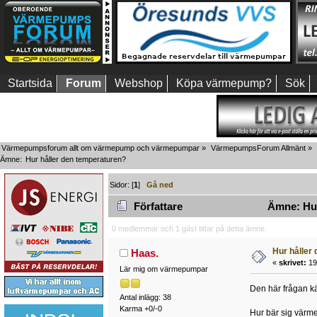
Startsida
Forum
Webshop
Köpa värmepump?
Sök
Värmepumpsforum allt om värmepump och värmepumpar
»
VärmepumpsForum Allmänt
»
Ämne:
Hur håller den temperaturen?
Sidor: [
1
]
Gå ned
Författare
Ämne: Hur 
0 medlemmar och 1 gäst tittar på detta ämne.
Hur håller
Haas.
«
skrivet:
19 
Lär mig om värmepumpar
Den här frågan kän
Antal inlägg: 38
Karma +0/-0
Hur bär sig värme