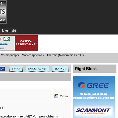
Kontakt
Värmepumpar - Märkesspecifikt
»
Thermia
(Moderator:
Bertil
) »
Right Block
SVARA
SKICKA ÄMNET
SKRIV UT
Citera
e?).
meproduktion (se bild)? Pumpen jobbar ju