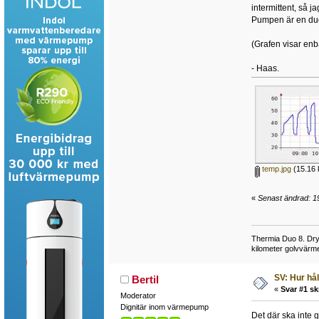
intermittent, så j
Pumpen är en duo
(Grafen visar enb
- Haas.
temp.jpg
(15.16 
«
Senast ändrad: 19
Thermia Duo 8. Dry
kilometer golvvärme
SV: Hur hå
Bertil
«
Svar #1 sk
Moderator
Dignitär inom värmepump
Det där ska inte 