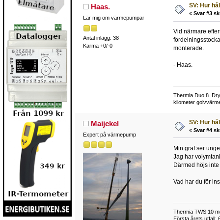
SV: Hur hå
Haas.
«
Svar #3 sk
Lär mig om värmepumpar
Vid närmare eftert
Antal inlägg: 38
fördelningsstocka
Karma +0/-0
monterade.
- Haas.
Thermia Duo 8. Dry
kilometer golvvärme
SV: Hur hå
Maijckel
«
Svar #4 sk
Expert på värmepump
Min graf ser ungef
Jag har volymtank
Därmed höjs inte 
Vad har du för ins
Thermia TWS 10 med 
Första årets utfall