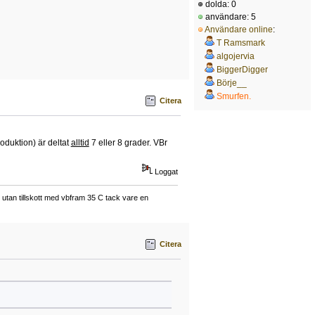
dolda: 0
användare: 5
Användare online
:
T Ramsmark
algojervia
BiggerDigger
Börje__
Smurfen.
Citera
oduktion) är deltat
alltid
7 eller 8 grader. VBr
Loggat
tan tillskott med vbfram 35 C tack vare en
Citera