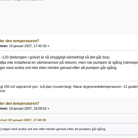
ller den temperaturen?
rivet:
19 januari 2007, 17:40:30 »
 -120 (betongen i golvet är så ohyggligt värmetrögt så det går bra).
lättja inte installerat en värmesensor på returen, men när pumpen är igång (värmepr
stiger med andra ord mer eller mindre genast efter att pumpen går igång.
gt 250 m2 uppvärmd yta i två plan (souterräng). Klarar dygnsmedeltemperaturen -21 grader u
rör.
ller den temperaturen?
rivet:
19 januari 2007, 18:09:02 »
krivet 19 januari 2007, 17:40:30
så) stiger med andra ord mer eller mindre genast efter att pumpen går igång.