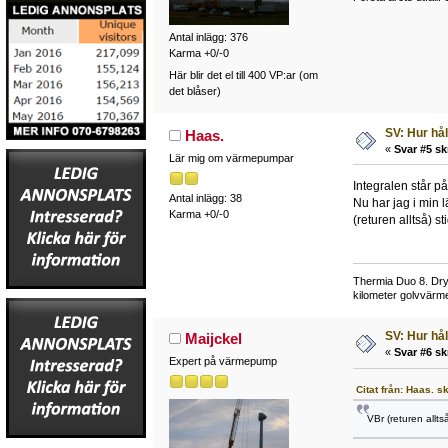
Antal inlägg: 376
Karma +0/-0
Här blir det el till 400 VP:ar (om
det blåser)
SV: Hur hå
Haas.
«
Svar #5 sk
Lär mig om värmepumpar
Integralen står på
Antal inlägg: 38
Nu har jag i min 
Karma +0/-0
(returen alltså) 
Thermia Duo 8. Dry
kilometer golvvärme
SV: Hur hå
Maijckel
«
Svar #6 sk
Expert på värmepump
Citat från: Haas. s
VBr (returen allt