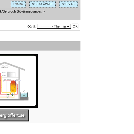
SVARA
SKICKA ÄMNET
SKRIV UT
k/Berg och Sjövärmepumpar.
»
Gå till: