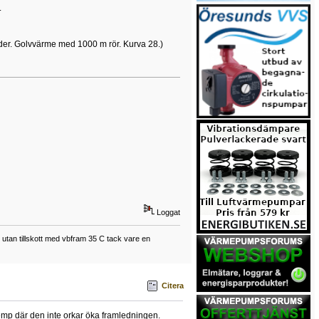
.
rader. Golvvärme med 1000 m rör. Kurva 28.)
Loggat
tan tillskott med vbfram 35 C tack vare en
Citera
emp där den inte orkar öka framledningen.