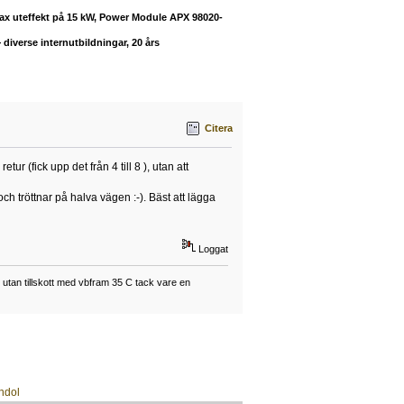
max uteffekt på 15 kW, Power Module APX 98020-
diverse internutbildningar, 20 års
Citera
ur (fick upp det från 4 till 8 ), utan att
h tröttnar på halva vägen :-). Bäst att lägga
Loggat
tan tillskott med vbfram 35 C tack vare en