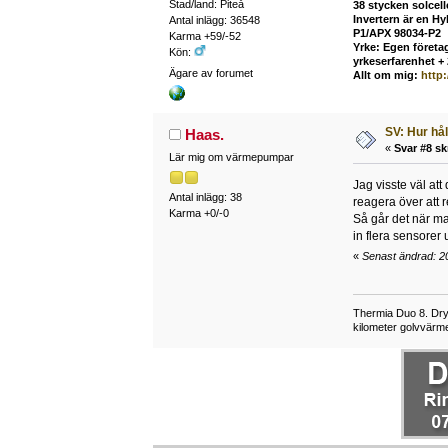
Stad/land: Piteå
38 stycken solcel
Invertern är en H
Antal inlägg: 36548
P1/APX 98034-P2
Karma +59/-52
Yrke: Egen företag
Kön:
yrkeserfarenhet +
Ägare av forumet
Allt om mig:
http
SV: Hur hå
Haas.
«
Svar #8 sk
Lär mig om värmepumpar
Jag visste väl att 
Antal inlägg: 38
reagera över att re
Karma +0/-0
Så går det när ma
in flera sensorer 
«
Senast ändrad: 20
Thermia Duo 8. Dry
kilometer golvvärme