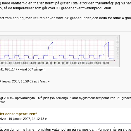
ag hade väntat mig en "hajfensform" på grafen i stället för den "fyrkantvåg" jag nu har
, så de temperaturer som går över 31 grader är varmvattenproduktion.
art framledning, men returen är konstant 7-8 grader under, och delta för brine 4 g
kB, 670x147 - visat 567 gånger.)
 januari 2007, 13:36:03 av Haas.
»
gt 250 m2 uppvärmd yta i två plan (souterräng). Klarar dygnsmedeltemperaturen -21 grader u
rör.
ller den temperaturen?
rivet:
19 januari 2007, 14:12:18 »
gå, om du nu inte har enromt liten vattenvolym på värmesidan. Pumpen når en slutt