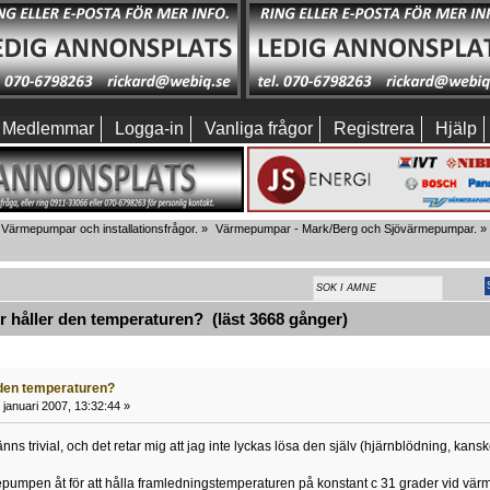
Medlemmar
Logga-in
Vanliga frågor
Registrera
Hjälp
Värmepumpar och installationsfrågor.
»
Värmepumpar - Mark/Berg och Sjövärmepumpar.
»
håller den temperaturen? (läst 3668 gånger)
 den temperaturen?
januari 2007, 13:32:44 »
ns trivial, och det retar mig att jag inte lyckas lösa den själv (hjärnblödning, kansk
pumpen åt för att hålla framledningstemperaturen på konstant c 31 grader vid vär