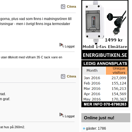
Citera
ngorna, plus vad som finns i matningsrören till
sningar - men i övrigt finns inga termostater
Loggat
tan tillskott med vbfram 35 C tack vare en
Citera
rad.
n graf.
Loggat
Online just nu!
erat hus på 260m2.
gäster: 1786