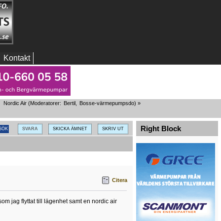
Kontakt
Nordic Air
(Moderatorer:
Bertil
,
Bosse-värmepumpsdo
) »
Right Block
SVARA
SKICKA ÄMNET
SKRIV UT
Citera
m jag flyttat till lägenhet samt en nordic air