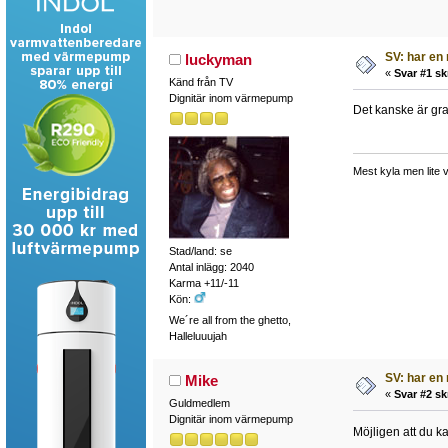
SV: har en 
luckyman
«
Svar #1 sk
Känd från TV
Dignitär inom värmepump
Det kanske är gra
Mest kyla men lite
Stad/land: se
Antal inlägg: 2040
Karma +11/-11
Kön:
We´re all from the ghetto,
Halleluuujah
SV: har en 
Mike
«
Svar #2 sk
Guldmedlem
Dignitär inom värmepump
Möjligen att du 