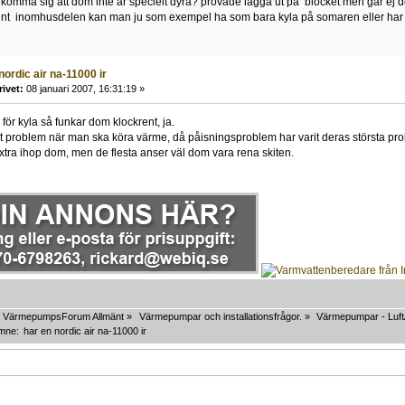
 komma sig att dom inte är specielt dyra? provade lägga ut på blocket men går ej 
rent inomhusdelen kan man ju som exempel ha som bara kyla på somaren eller har 
nordic air na-11000 ir
rivet:
08 januari 2007, 16:31:19 »
ör kyla så funkar dom klockrent, ja.
t problem när man ska köra värme, då påisningsproblem har varit deras största pr
ixtra ihop dom, men de flesta anser väl dom vara rena skiten.
VärmepumpsForum Allmänt
»
Värmepumpar och installationsfrågor.
»
Värmepumpar - Luft/
mne:
har en nordic air na-11000 ir 