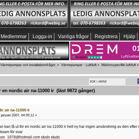
Medlemmar
Logga-in
Vanliga frågor
Registrera
Hjälp
Värmepumpar och installationsfrågor.
»
Värmepumpar - Luft/luft
»
Märkesspecifikt luft/luft
»
en nordic air na-11000 ir (läst 9872 gånger)
ic air na-11000 ir
januari 2007, 04:35:12 »
 kan få ut för en nordic air na-11000 ir helt ny har ingen användning av den efter so
ksam för svar
sson_1978@hotmail.com studs studs