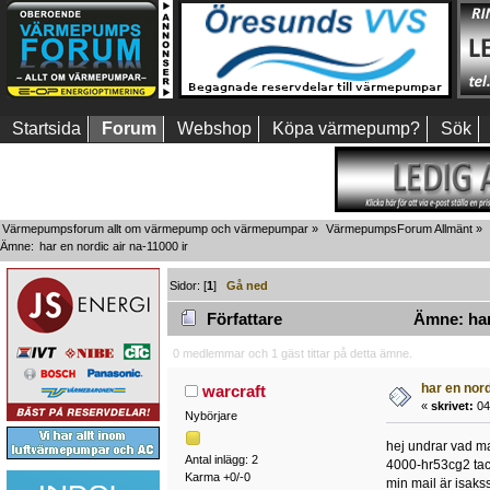
Startsida
Forum
Webshop
Köpa värmepump?
Sök
Värmepumpsforum allt om värmepump och värmepumpar
»
VärmepumpsForum Allmänt
»
Ämne:
har en nordic air na-11000 ir 
Sidor: [
1
]
Gå ned
Författare
Ämne: har 
0 medlemmar och 1 gäst tittar på detta ämne.
har en nord
warcraft
«
skrivet:
04 
Nybörjare
hej undrar vad man
Antal inlägg: 2
4000-hr53cg2 tac
Karma +0/-0
min mail är isak