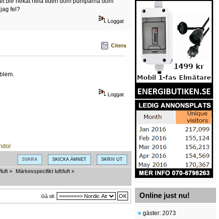
det blir nekat hela tiden dom pumparna dom
jag fel?
Loggat
Citera
oblem.
Loggat
SVARA
SKICKA ÄMNET
SKRIV UT
luft
»
Märkesspecifikt luft/luft
»
Online just nu!
Gå till:
gäster: 2073