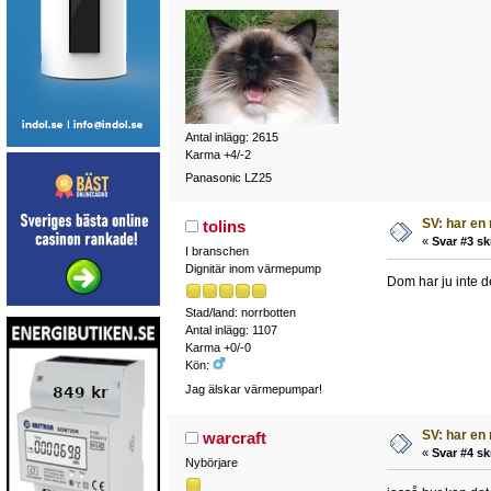
Antal inlägg: 2615
Karma +4/-2
Panasonic LZ25
SV: har en 
tolins
«
Svar #3 sk
I branschen
Dignitär inom värmepump
Dom har ju inte d
Stad/land: norrbotten
Antal inlägg: 1107
Karma +0/-0
Kön:
Jag älskar värmepumpar!
SV: har en 
warcraft
«
Svar #4 sk
Nybörjare