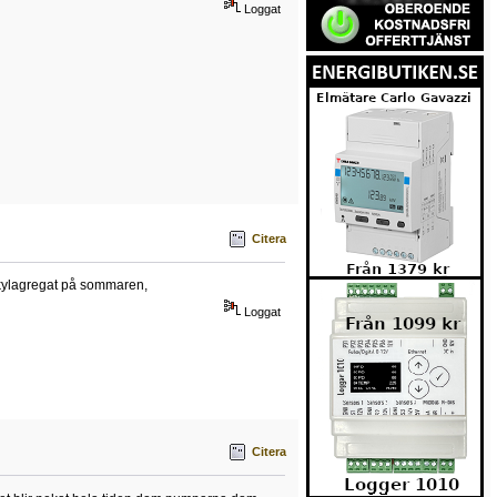
Loggat
Citera
m kylagregat på sommaren,
Loggat
Citera