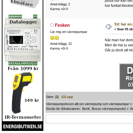
jasså hur kan det
Antal inlägg: 2
har funkat klock
Karma +0/-0
SV: har en 
Fesken
«
Svar #5 sk
Lär mig om värmepumpar
När man har dom f
Antal inlägg: 22
Men de har ju var
Karma +0/-0
Går ju dock att m
Sidor: [
1
]
Gå upp
Värmepumpsforum allt om värmepump och värmepumpar
»
Nordic Air
(Moderatorer:
Bertil
,
Bosse-värmepumpsdo
) »
Ä