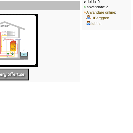
dolda: 0
användare: 2
Användare online
:
HBerggren
lubbis