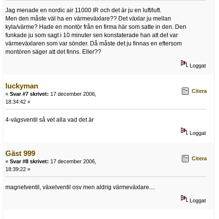
Jag menade en nordic air 11000 IR och det är ju en luft/luft.
Men den måste väl ha en värmeväxlare?? Det växlar ju mellan
kyla/värme? Hade en montör från en firma här som satte in den. Den
funkade ju som sagt i 10 minuter sen konstaterade han att det var
värmeväxlaren som var sönder. Då måste det ju finnas en eftersom
montören säger att det finns. Eller??
Loggat
luckyman
Citera
«
Svar #7 skrivet:
17 december 2006,
18:34:42 »
4-vägsventil så vet alla vad det är
Loggat
Gäst 999
Citera
«
Svar #8 skrivet:
17 december 2006,
18:39:22 »
magnetventil, växelventil osv men aldrig värmeväxlare....
Loggat