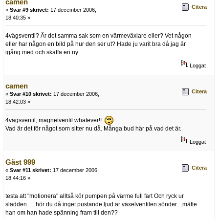
camen
Citera
«
Svar #9 skrivet:
17 december 2006,
18:40:35 »
4vägsventil? Är det samma sak som en värmeväxlare eller? Vet någon
eller har någon en bild på hur den ser ut? Hade ju varit bra då jag är
igång med och skaffa en ny.
Loggat
camen
Citera
«
Svar #10 skrivet:
17 december 2006,
18:42:03 »
4vägsventil, magnetventil whatever!!
Vad är det för något som sitter nu då. Många bud här på vad det är.
Loggat
Gäst 999
Citera
«
Svar #11 skrivet:
17 december 2006,
18:44:16 »
testa att "motionera" alltså kör pumpen på värme full fart Och ryck ur
sladden......hör du då inget pustande ljud är växelventilen sönder....mätte
han om han hade spänning fram till den??