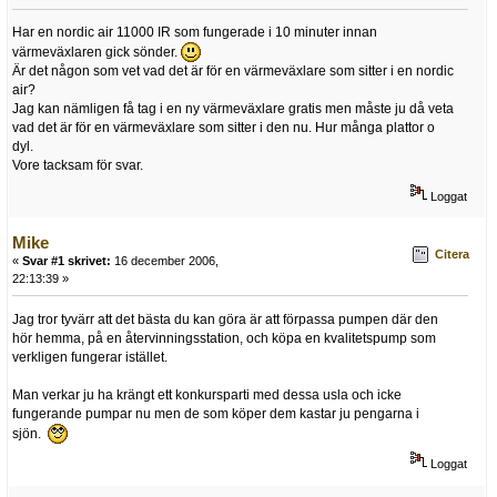
Har en nordic air 11000 IR som fungerade i 10 minuter innan
värmeväxlaren gick sönder.
Är det någon som vet vad det är för en värmeväxlare som sitter i en nordic
air?
Jag kan nämligen få tag i en ny värmeväxlare gratis men måste ju då veta
vad det är för en värmeväxlare som sitter i den nu. Hur många plattor o
dyl.
Vore tacksam för svar.
Loggat
Mike
Citera
«
Svar #1 skrivet:
16 december 2006,
22:13:39 »
Jag tror tyvärr att det bästa du kan göra är att förpassa pumpen där den
hör hemma, på en återvinningsstation, och köpa en kvalitetspump som
verkligen fungerar istället.
Man verkar ju ha krängt ett konkursparti med dessa usla och icke
fungerande pumpar nu men de som köper dem kastar ju pengarna i
sjön.
Loggat