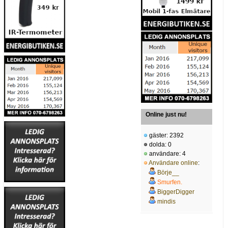
Online just nu!
gäster: 2392
dolda: 0
användare: 4
Användare online
:
Börje__
Smurfen.
BiggerDigger
mindis