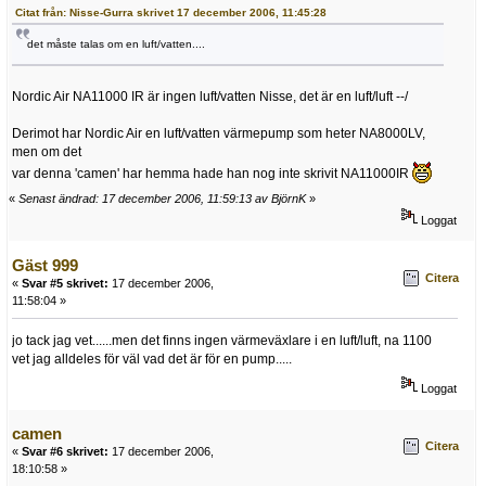
Citat från: Nisse-Gurra skrivet 17 december 2006, 11:45:28
det måste talas om en luft/vatten....
Nordic Air NA11000 IR är ingen luft/vatten Nisse, det är en luft/luft --/
Derimot har Nordic Air en luft/vatten värmepump som heter NA8000LV,
men om det
var denna 'camen' har hemma hade han nog inte skrivit NA11000IR
«
Senast ändrad: 17 december 2006, 11:59:13 av BjörnK
»
Loggat
Gäst 999
Citera
«
Svar #5 skrivet:
17 december 2006,
11:58:04 »
jo tack jag vet......men det finns ingen värmeväxlare i en luft/luft, na 1100
vet jag alldeles för väl vad det är för en pump.....
Loggat
camen
Citera
«
Svar #6 skrivet:
17 december 2006,
18:10:58 »