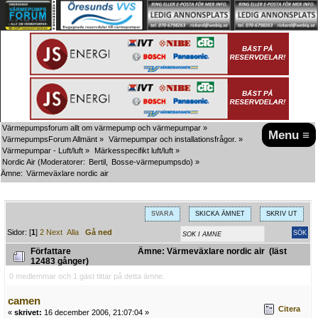
Värmepumpsforum allt om värmepump och värmepumpar
»
Menu ≡
VärmepumpsForum Allmänt
»
Värmepumpar och installationsfrågor.
»
Värmepumpar - Luft/luft
»
Märkesspecifikt luft/luft
»
Nordic Air
(Moderatorer:
Bertil
,
Bosse-värmepumpsdo
) »
Ämne:
Värmeväxlare nordic air
SVARA
SKICKA ÄMNET
SKRIV UT
Sidor: [
1
]
2
Next
Alla
Gå ned
Författare
Ämne: Värmeväxlare nordic air (läst
12483 gånger)
0 medlemmar och 1 gäst tittar på detta ämne.
camen
Citera
«
skrivet:
16 december 2006, 21:07:04 »