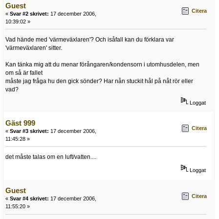
Guest
Citera
«
Svar #2 skrivet:
17 december 2006,
10:39:02 »
Vad hände med 'värmeväxlaren'? Och isåfall kan du förklara var
'värmeväxlaren' sitter.
Kan tänka mig att du menar förångaren/kondensorn i utomhusdelen, men
om så är fallet
måste jag fråga hu den gick sönder? Har nån stuckit hål på nåt rör eller
vad?
Loggat
Gäst 999
Citera
«
Svar #3 skrivet:
17 december 2006,
11:45:28 »
det måste talas om en luft/vatten....
Loggat
Guest
Citera
«
Svar #4 skrivet:
17 december 2006,
11:55:20 »