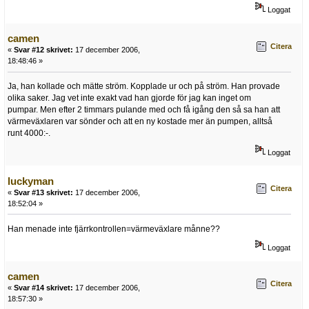
Loggat
camen
Citera
«
Svar #12 skrivet:
17 december 2006,
18:48:46 »
Ja, han kollade och mätte ström. Kopplade ur och på ström. Han provade
olika saker. Jag vet inte exakt vad han gjorde för jag kan inget om
pumpar. Men efter 2 timmars pulande med och få igång den så sa han att
värmeväxlaren var sönder och att en ny kostade mer än pumpen, alltså
runt 4000:-.
Loggat
luckyman
Citera
«
Svar #13 skrivet:
17 december 2006,
18:52:04 »
Han menade inte fjärrkontrollen=värmeväxlare månne??
Loggat
camen
Citera
«
Svar #14 skrivet:
17 december 2006,
18:57:30 »