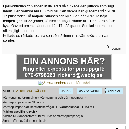
Fjärrkontrollen?? När den installerats så funkade den jättebra som sagt
innan. Den värmde bra i 10 minuter. Sen sänkte han graderna från 28 till
17 plusgrader. Då började pumpen och kyla. Sen när vi skulle höja
tempen igen till 22 grader, så blev det ingen värme alls. Den bara blåste
kyla. Oavsett om man ändrade från 17 - 28 grader. Sen kollade montören
allt möjligt i utedelen.
Kollade och fittlade, och sa sen efter 2 timmar att värmeväxlaren var
sönder.
Loggat
Sidor: [
1
]
2
Next
Alla
Gå upp
SVARA
SKICKA ÄMNET
SKRIV UT
Värmepumpsforum allt om värmepump och värmepumpar
»
VärmepumpsForum Allmänt
»
Värmepumpar och installationsfrågor.
»
Värmepumpar - Luft/luft
»
Märkesspecifikt luft/luft
»
Nordic Air
(Moderatorer:
Bertil
,
Bosse-värmepumpsdo
) »
Ämne:
Värmeväxlare nordic air