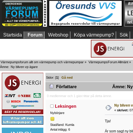
Startsida
Forum
Webshop
Köpa värmepump?
Sök
Värmepumpsforum allt om värmepump och värmepumpar
»
VärmepumpsForum Allmänt
»
Ämne:
Ny bliven vp ägare
Sidor: [
1
]
Gå ned
Författare
Ämne: Ny b
0 medlemmar och 1 gäst tittar på detta ämne.
Ny bliven 
Leksingen
«
skrivet:
07
Nybörjare
Tja!
Stad/land: Kumla
Antal inlägg: 6
Är som sagt ny bl