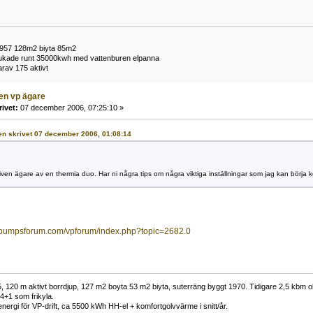
1957 128m2 biyta 85m2
brukade runt 35000kwh med vattenburen elpanna
rav 175 aktivt
ven vp ägare
rivet:
07 december 2006, 07:25:10 »
gen skrivet 07 december 2006, 01:08:14
iven ägare av en thermia duo. Har ni några tips om några viktiga inställningar som jag kan börja ko
epumpsforum.com/vpforum/index.php?topic=2682.0
 120 m aktivt borrdjup, 127 m2 boyta 53 m2 biyta, suterräng byggt 1970. Tidigare 2,5 kbm olj
34+1 som frikyla.
nergi för VP-drift, ca 5500 kWh HH-el + komfortgolvvärme i snitt/år.