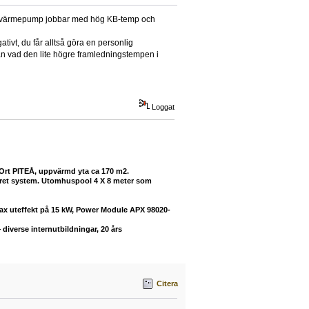
 din värmepump jobbar med hög KB-temp och
ativt, du får alltså göra en personlig
än vad den lite högre framledningstempen i
Loggat
 Ort PITEÅ, uppvärmd yta ca 170 m2.
buret system. Utomhuspool 4 X 8 meter som
max uteffekt på 15 kW, Power Module APX 98020-
diverse internutbildningar, 20 års
Citera