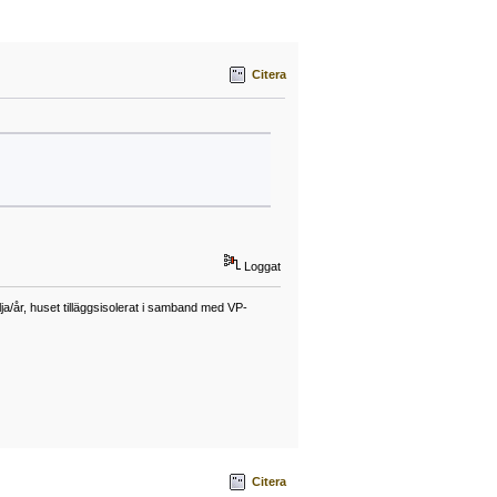
Citera
Loggat
a/år, huset tilläggsisolerat i samband med VP-
Citera