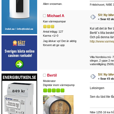
-----------------------
Alien snowman.
Fritidshuset, NIBE 
SV: Ny bli
Michael A
«
Svar #2 sk
Kan värmepumpar
Kul att det är fler
Antal inlägg: 127
Bertil´s lilla be
Karma +1/-0
Och på denna länk
Jag älskar vp! Det är aldrig
http://www.varme
försent att ge upp
Villa Nordiska trä 
slingor, 2 uppe 2 n
vattentillgång 2500L
SV: Ny bli
Bertil
«
Svar #3 sk
Moderator
Dignitär inom värmepump
Leksingen
Sen du läst lite få
Nibe 1255 16 kw frå