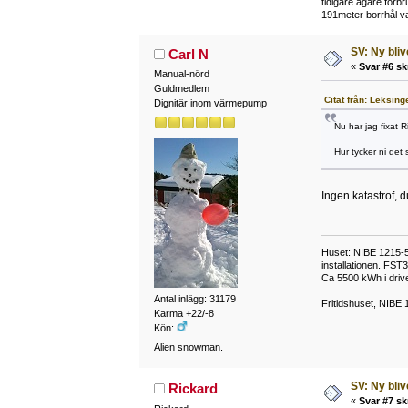
tidigare ägare för
191meter borrhål va
SV: Ny bli
Carl N
«
Svar #6 sk
Manual-nörd
Guldmedlem
Citat från: Leksing
Dignitär inom värmepump
Nu har jag fixat R
Hur tycker ni det 
Ingen katastrof, d
Huset: NIBE 1215-5,
installationen. FST
Ca 5500 kWh i drive
-----------------------
Antal inlägg: 31179
Fritidshuset, NIBE 
Karma +22/-8
Kön:
Alien snowman.
SV: Ny bli
Rickard
«
Svar #7 sk