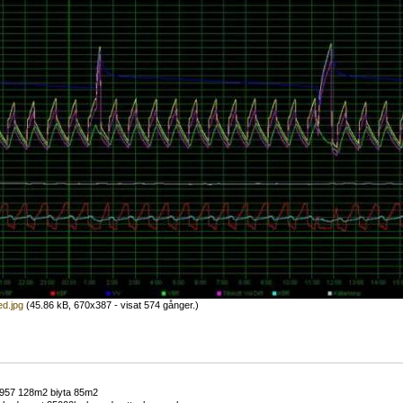
ed.jpg
(45.86 kB, 670x387 - visat 574 gånger.)
1957 128m2 biyta 85m2