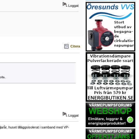
Loggat
Citera
lla.
Loggat
a/år, huset tilläggsisolerat i samband med VP-