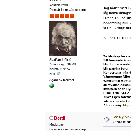
Rickard
Administratör
Jag håller med Ca
Dignitär inom värmepump
låg framledningst
Ökar du A1 så stig
bedömning huruvid
slutet av varje dr
Ser bra ut! Thu
Webbshop för ene
Stad/land: Piteå
Till forumets kost
Min loggade anlä
Antal inlägg: 36548
Mina andra forum
Karma +59/-52
Konverterat från 
Kön:
Värmepump Nibe 12
Ägare av forumet
värms med värmepu
38 stycken solcel
Invertern är en H
P1/APX 98034-P2
Yrke: Egen företag
yrkeserfarenhet +
Allt om mig:
http
SV: Ny bli
Bertil
«
Svar #8 sk
Moderator
Dignitär inom värmepump