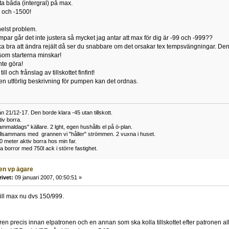
ta båda (intergral) på max.
 och -1500!
elst problem.
ar går det inte justera så mycket jag antar att max för dig är -99 och -999??
 lika bra att ändra rejält då ser du snabbare om det orsakar tex tempsvängningar. D
t som starterna minskar!
nte göra!
ll och frånslag av tillskottet finfint!
n utförlig beskrivning för pumpen kan det ordnas.
n 21/12-17. Den borde klara -45 utan tillskott.
iv borra.
mmaldags" källare. 2 lght, egen hushålls el på ö-plan.
tillsammans med grannen vi "håller" strömmen. 2 vuxna i huset.
0 meter aktiv borra hos min far.
 borror med 750l ack i större fastighet.
ven vp ägare
rivet:
09 januari 2007, 00:50:51 »
ill max nu dvs 150/999.
ren precis innan elpatronen och en annan som ska kolla tillskottet efter patronen al