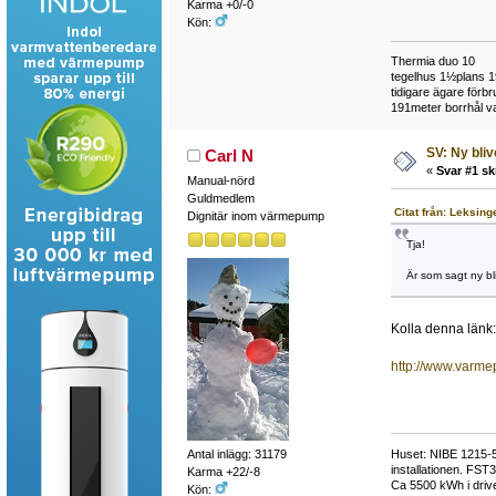
Karma +0/-0
Kön:
Thermia duo 10
tegelhus 1½plans 
tidigare ägare för
191meter borrhål va
SV: Ny bli
Carl N
«
Svar #1 sk
Manual-nörd
Guldmedlem
Citat från: Leksin
Dignitär inom värmepump
Tja!
Är som sagt ny bl
Kolla denna länk:
http://www.varm
Huset: NIBE 1215-5,
Antal inlägg: 31179
installationen. FST
Karma +22/-8
Ca 5500 kWh i drive
Kön: