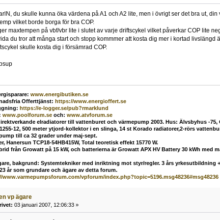
rlN, du skulle kunna öka värdena på A1 och A2 lite, men i övrigt ser det bra ut,
emp vilket borde borga för bra COP.
er maxtempen på vbf/vbr lite i slutet av varje driftscykel vilket påverkar COP lite neg
a du tror att många start och stopp kommmer att kosta dig mer i kortad livslängd 
iftscykel skulle kosta dig i försämrad COP.
mbsup
rgisparare:
www.energibutiken.se
nadsfria Offerttjänst
:
https://www.energioffert.se
ggning:
https://e-logger.se/pub?rmarklund
:
www.poolforum.se
och:
www.atvforum.se
direktverkande elradiatorer till vattenburet och värmepump 2003. Hus: Älvsbyhus -75,
55-12, 500 meter ytjord-kollektor i en slinga, 14 st Korado radiatorer,2-rörs vatten
mp till ca 32 grader under maj-sept.
ler, Hanersun TCP18-54HB415W, Total teoretisk effekt 15770 W.
ybrid från Growatt på 15 kW, och batterierna är Growatt APX HV Battery 30 kWh med 
are, bakgrund: Systemtekniker med inriktning mot styr/regler. 3 års yrkesutbildning + 
 23 år som grundare och ägare av detta forum.
://www.varmepumpsforum.com/vpforum/index.php?topic=5196.msg48236#msg48236
ven vp ägare
rivet:
03 januari 2007, 12:06:33 »