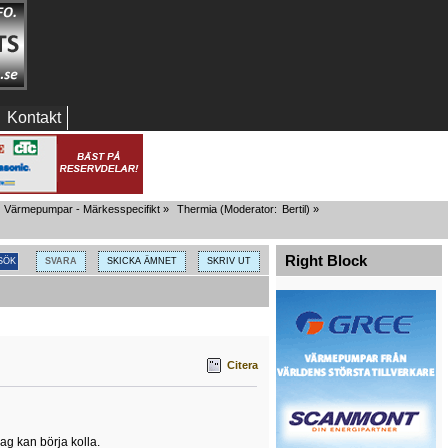
Kontakt
Värmepumpar - Märkesspecifikt
»
Thermia
(Moderator:
Bertil
) »
Right Block
SVARA
SKICKA ÄMNET
SKRIV UT
Citera
ag kan börja kolla.