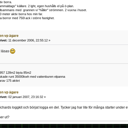
iv borra.
mmaldags" källare. 2 lght, egen hushålls el på ö-plan.
tillsammans med grannen vi "håller" strömmen. 2 vuxna i huset.
0 meter aktiv borra hos min far.
 borror med 750l ack i större fastighet.
ven vp ägare
rivet:
11 december 2006, 22:55:12 »
t läsas
1957 128m2 biyta 85m2
brukade runt 35000kwh med vattenburen elpanna
rav 175 aktivt
ven vp ägare
rivet:
02 januari 2007, 23:16:32 »
ichards loggkit och börjat logga en del. Tycker jag har lite för många starter under e
ser ut?