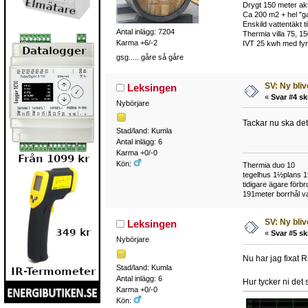
Drygt 150 meter akt
Ca 200 m2 + hel "ga
Enskild vattentäkt 
Antal inlägg: 7204
Thermia villa 75, 15
Karma +6/-2
IVT 25 kwh med fyra
gsg..... gåre så gåre
SV: Ny bli
Leksingen
«
Svar #4 sk
Nybörjare
Tackar nu ska de
Stad/land: Kumla
Antal inlägg: 6
Karma +0/-0
Kön:
Thermia duo 10
tegelhus 1½plans 
tidigare ägare för
191meter borrhål va
SV: Ny bli
Leksingen
«
Svar #5 sk
Nybörjare
Nu har jag fixat R
Stad/land: Kumla
Antal inlägg: 6
Hur tycker ni det 
Karma +0/-0
Kön: