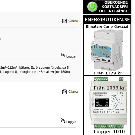
Citera
r.
Loggat
12m²+112m² i källare. Ettrörsystem fördelat på 5
a Legend 8, energibrunn 148m aktivt (tot 150m)
Citera
Loggat