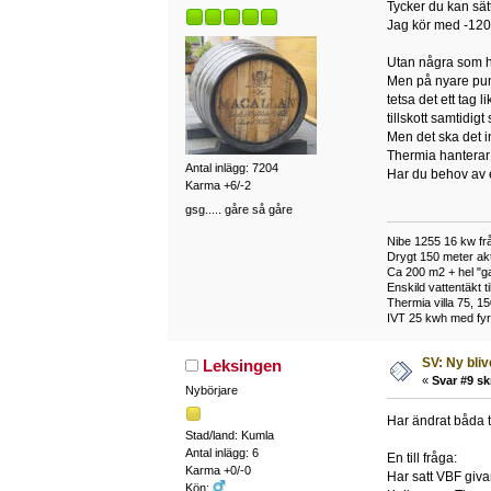
Tycker du kan sät
Jag kör med -120
Utan några som h
Men på nyare pump
tetsa det ett tag
tillskott samtidig
Men det ska det i
Thermia hanterar ti
Antal inlägg: 7204
Har du behov av e
Karma +6/-2
gsg..... gåre så gåre
Nibe 1255 16 kw frå
Drygt 150 meter akt
Ca 200 m2 + hel "ga
Enskild vattentäkt 
Thermia villa 75, 15
IVT 25 kwh med fyra
SV: Ny bli
Leksingen
«
Svar #9 sk
Nybörjare
Har ändrat båda t
Stad/land: Kumla
Antal inlägg: 6
En till fråga:
Karma +0/-0
Har satt VBF giva
Kön: