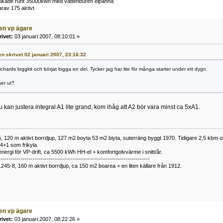
brukade runt 35000kwh med vattenburen elpanna
rav 175 aktivt
ven vp ägare
rivet:
03 januari 2007, 08:10:01 »
en skrivet 02 januari 2007, 23:16:32
ichards loggkit och börjat logga en del. Tycker jag har lite för många starter under ett dygn.
ser ut?
u kan justera integral A1 lite grand, kom ihåg att A2 bör vara minst ca 5xA1.
 120 m aktivt borrdjup, 127 m2 boyta 53 m2 biyta, suterräng byggt 1970. Tidigare 2,5 kbm olj
34+1 som frikyla.
nergi för VP-drift, ca 5500 kWh HH-el + komfortgolvvärme i snitt/år.
----------------------------------------------------------------------------
1245-8, 160 m aktivt borrdjup, ca 150 m2 boarea + en liten källare från 1912.
ven vp ägare
rivet:
03 januari 2007, 08:22:26 »