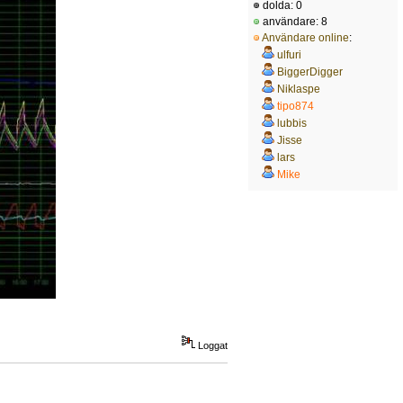
dolda: 0
användare: 8
Användare online
:
ulfuri
BiggerDigger
Niklaspe
tipo874
lubbis
Jisse
lars
Mike
Loggat