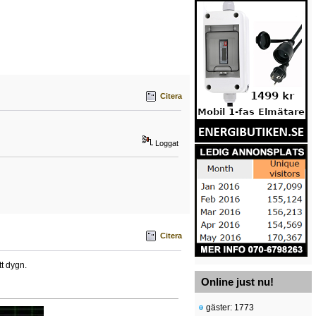
Citera
Loggat
Citera
tt dygn.
Online just nu!
gäster: 1773