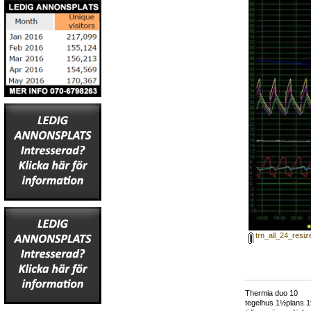
trn_all_24_resiz
Thermia duo 10
tegelhus 1½plans 