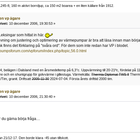
----------------------------------------------------------------------------
1245-8, 160 m aktivt borrdjup, ca 150 m2 boarea + en liten källare från 1912.
ven vp ägare
rivet:
10 december 2006, 19:30:53 »
 Leksingar som hittat in här.
skrivning om justering och optimering av värmepumpar är bra att läsa innan man börja
 finns det förklaring på "svåra ord". För dem som inte redan har VP i blodet.
pumpsforum.com/vpforum/index.php/topic,56.0.html
-74, belägen i Dalsland med en årsmedeltemp på 6,3°c. Uppvärmning till 20-21ºc, fördelat på 1
ere och en shuntgrupp för golvvärme i gillestuga. Värmekälla:
Thermia Diplomat TWS 8
Thermi
/Tim, granit. Driftsatt
2005-11-30
2024-07-04. Första årets drifttid 2000 tim.
ven vp ägare
rivet:
10 december 2006, 21:30:40 »
r du gärna börja fråga....
n 21/12-17. Den borde klara -45 utan tillskott.