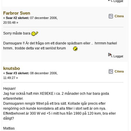
Loggat
Farbror Sven
Citera
«
Svar #2 skrivet:
07 december 2006,
20:55:48 »
Sorry måste bara
Damsugare !! Är det fråga om ett diande spädbarn eller .. hrrrmm harkel
hrmm.. trodde detta var ett seriöst forum
Loggat
knutsbo
Citera
«
Svar #3 skrivet:
08 december 2006,
11:49:27 »
Hejsan!
Jag har också haft min XE9EKE i ca. 2 månader och har bara goda
erfarenheter.
Damsugaren rengör filtret på ett bra sätt. Kollade igår precis efter
rengöring och kunde konstatera att alla filter i stort sett är om nya.
Effektbehovet är 300 W vid +5 i mitt hus från 1980 på 120 kvm, bra eller
dåligt?
Mattias