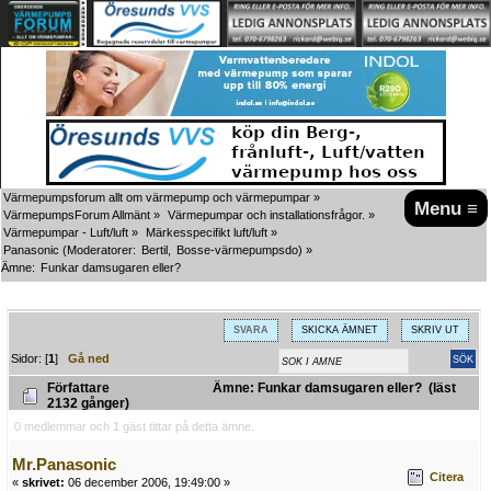
Värmepumpsforum allt om värmepump och värmepumpar
»
Menu ≡
VärmepumpsForum Allmänt
»
Värmepumpar och installationsfrågor.
»
Värmepumpar - Luft/luft
»
Märkesspecifikt luft/luft
»
Panasonic
(Moderatorer:
Bertil
,
Bosse-värmepumpsdo
) »
Ämne:
Funkar damsugaren eller?
SVARA
SKICKA ÄMNET
SKRIV UT
Sidor: [
1
]
Gå ned
Författare
Ämne: Funkar damsugaren eller? (läst
2132 gånger)
0 medlemmar och 1 gäst tittar på detta ämne.
Mr.Panasonic
Citera
«
skrivet:
06 december 2006, 19:49:00 »