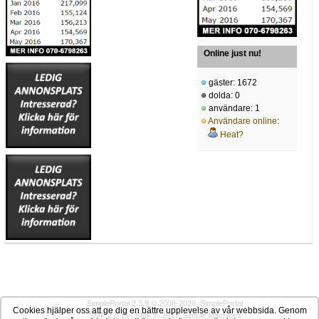
Online just nu!
gäster: 1672
dolda: 0
användare: 1
Användare online
:
Heat?
SimplePortal 2.3.8 © 2008-2026, SimplePortal
Cookies hjälper oss att ge dig en bättre upplevelse av vår webbsida. Genom
SMF 2.0.19
|
SMF © 2017
,
Simple Machines