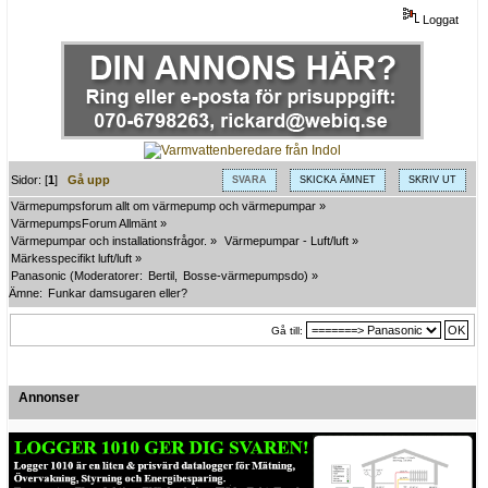
Loggat
Sidor: [
1
]
Gå upp
SVARA
SKICKA ÄMNET
SKRIV UT
Värmepumpsforum allt om värmepump och värmepumpar
»
VärmepumpsForum Allmänt
»
Värmepumpar och installationsfrågor.
»
Värmepumpar - Luft/luft
»
Märkesspecifikt luft/luft
»
Panasonic
(Moderatorer:
Bertil
,
Bosse-värmepumpsdo
) »
Ämne:
Funkar damsugaren eller?
Gå till:
Annonser