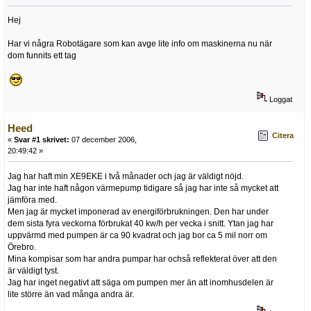
Hej
Har vi några Robotägare som kan avge lite info om maskinerna nu när
dom funnits ett tag
Loggat
Heed
Citera
«
Svar #1 skrivet:
07 december 2006,
20:49:42 »
Jag har haft min XE9EKE i två månader och jag är väldigt nöjd.
Jag har inte haft någon värmepump tidigare så jag har inte så mycket att
jämföra med.
Men jag är mycket imponerad av energiförbrukningen. Den har under
dem sista fyra veckorna förbrukat 40 kw/h per vecka i snitt. Ytan jag har
uppvärmd med pumpen är ca 90 kvadrat och jag bor ca 5 mil norr om
Örebro.
Mina kompisar som har andra pumpar har ochså reflekterat över att den
är väldigt tyst.
Jag har inget negativt att säga om pumpen mer än att inomhusdelen är
lite större än vad många andra är.