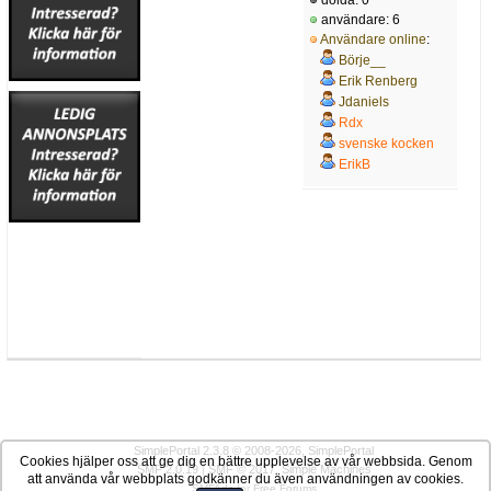
användare: 6
Användare online
:
Börje__
Erik Renberg
Jdaniels
Rdx
svenske kocken
ErikB
SimplePortal 2.3.8 © 2008-2026, SimplePortal
Cookies hjälper oss att ge dig en bättre upplevelse av vår webbsida. Genom
SMF 2.0.19
|
SMF © 2017
,
Simple Machines
att använda vår webbplats godkänner du även användningen av cookies.
SMFAds
for
Free Forums