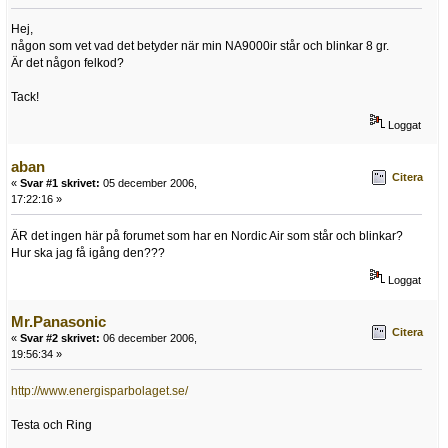
Hej,
någon som vet vad det betyder när min NA9000ir står och blinkar 8 gr.
Är det någon felkod?
Tack!
Loggat
aban
Citera
«
Svar #1 skrivet:
05 december 2006,
17:22:16 »
ÄR det ingen här på forumet som har en Nordic Air som står och blinkar?
Hur ska jag få igång den???
Loggat
Mr.Panasonic
Citera
«
Svar #2 skrivet:
06 december 2006,
19:56:34 »
http://www.energisparbolaget.se/
Testa och Ring