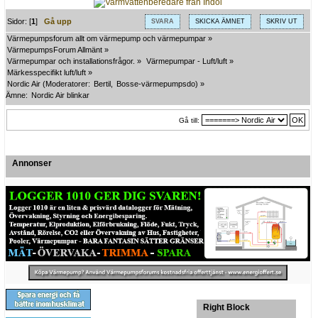
Sidor: [
1
]
Gå upp
SVARA
SKICKA ÄMNET
SKRIV UT
Värmepumpsforum allt om värmepump och värmepumpar
»
VärmepumpsForum Allmänt
»
Värmepumpar och installationsfrågor.
»
Värmepumpar - Luft/luft
»
Märkesspecifikt luft/luft
»
Nordic Air
(Moderatorer:
Bertil
,
Bosse-värmepumpsdo
) »
Ämne:
Nordic Air blinkar
Gå till:
Annonser
Right Block