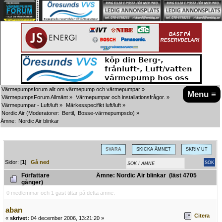
Värmepumpsforum allt om värmepump och värmepumpar
»
Menu ≡
VärmepumpsForum Allmänt
»
Värmepumpar och installationsfrågor.
»
Värmepumpar - Luft/luft
»
Märkesspecifikt luft/luft
»
Nordic Air
(Moderatorer:
Bertil
,
Bosse-värmepumpsdo
) »
Ämne:
Nordic Air blinkar
SVARA
SKICKA ÄMNET
SKRIV UT
Sidor: [
1
]
Gå ned
Författare
Ämne: Nordic Air blinkar (läst 4705
gånger)
0 medlemmar och 1 gäst tittar på detta ämne.
aban
Citera
«
skrivet:
04 december 2006, 13:21:20 »