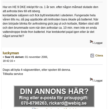
Har en HE 9 DKE inköpt för ca. 1 år sen. efter någon måmad slutade den
att avfrosta blev till ett isberg.
kontaktade säljaren och fick bytt kretskortet i utedelen. Fungerade hela
våren tills nu, då jag upptäckte att rimfrosten bara ökade på batteriet. När
den började blinka för avfrostning gick jag ut och kollade, fläkten stod still
och den brummade som när den avfrostar ca. 10 min. men inte en enda
vattendroppe tinde fron batteriet. Har kretskortet pajat igen eller är det
något annat fel?
Loggat
luckyman
Citera
«
Svar #1 skrivet:
01 november 2006,
18:42:16 »
Dags att byta 4-vägsventilen, eller spolen till denna.
Tillkalla service
Loggat