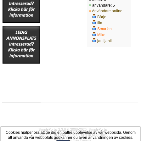
användare: 5
Användare online
:
Börje__
fila
Smurfen.
Mike
jantijanti
SimplePortal 2.3.8 © 2008-2026, SimplePortal
Cookies hjälper oss att ge dig en bättre upplevelse av vår webbsida. Genom
SMF 2.0.19
|
SMF © 2017
,
Simple Machines
att använda vår webbplats godkänner du även användningen av cookies.
SMFAds
for
Free Forums