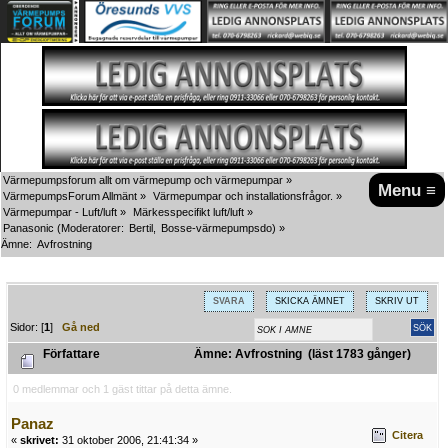
Värmepumpsforum allt om värmepump och värmepumpar
»
Menu ≡
VärmepumpsForum Allmänt
»
Värmepumpar och installationsfrågor.
»
Värmepumpar - Luft/luft
»
Märkesspecifikt luft/luft
»
Panasonic
(Moderatorer:
Bertil
,
Bosse-värmepumpsdo
) »
Ämne:
Avfrostning
SVARA
SKICKA ÄMNET
SKRIV UT
Sidor: [
1
]
Gå ned
Författare
Ämne: Avfrostning (läst 1783 gånger)
0 medlemmar och 1 gäst tittar på detta ämne.
Panaz
Citera
«
skrivet:
31 oktober 2006, 21:41:34 »