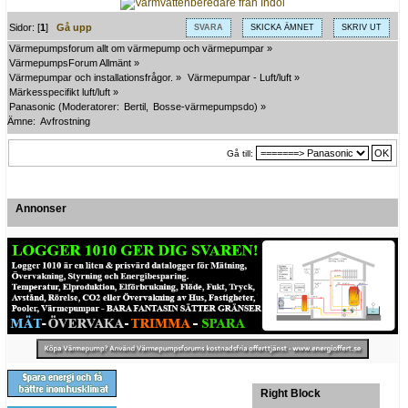
Sidor: [
1
]
Gå upp
SVARA
SKICKA ÄMNET
SKRIV UT
Värmepumpsforum allt om värmepump och värmepumpar
»
VärmepumpsForum Allmänt
»
Värmepumpar och installationsfrågor.
»
Värmepumpar - Luft/luft
»
Märkesspecifikt luft/luft
»
Panasonic
(Moderatorer:
Bertil
,
Bosse-värmepumpsdo
) »
Ämne:
Avfrostning
Gå till:
Annonser
Right Block