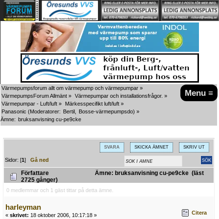
Värmepumpsforum allt om värmepump och värmepumpar
»
Menu ≡
VärmepumpsForum Allmänt
»
Värmepumpar och installationsfrågor.
»
Värmepumpar - Luft/luft
»
Märkesspecifikt luft/luft
»
Panasonic
(Moderatorer:
Bertil
,
Bosse-värmepumpsdo
) »
Ämne:
bruksanvisning cu-pe9cke
SVARA
SKICKA ÄMNET
SKRIV UT
Sidor: [
1
]
Gå ned
Författare
Ämne: bruksanvisning cu-pe9cke (läst
2725 gånger)
0 medlemmar och 1 gäst tittar på detta ämne.
harleyman
Citera
«
skrivet:
18 oktober 2006, 10:17:18 »