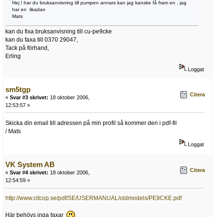
Hej ! har du bruksanvisning till pumpen annars kan jag kanske få fram en , jag
har en likadan
Mats
kan du fixa bruksanvisning till cu-pe9cke
kan du faxa till 0370 29047,
Tack på förhand,
Erling
Loggat
sm5tgp
Citera
«
Svar #3 skrivet:
18 oktober 2006,
12:53:57 »
Skicka din email till adressen på min profil så kommer den i pdf-fil
/ Mats
Loggat
VK System AB
Citera
«
Svar #4 skrivet:
18 oktober 2006,
12:54:59 »
http://www.citcop.se/pdf/SE/USERMANUAL/oldmodels/PE9CKE.pdf
Här behövs inga faxar