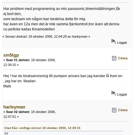
Har problem med programering av min panasonic,timerinställningen,får
ej bort den,
vore tacksam om någon kan beskriva detta för mig
har även en 12a men det är inte samma fjärrkontroll,tror även att denna
cu-pe9cke kallas Kinamodellen
«
Senast ändrad: 18 oktober 2006, 12:04:29 av harleyman
»
Loggat
sm5tgp
Citera
«
Svar #1 skrivet:
18 oktober 2006,
12:39:15 »
Hej ! har du bruksanvisning till pumpen annars kan jag kanske få fram en
, jag har en likadan
Mats
Loggat
harleyman
Citera
«
Svar #2 skrivet:
18 oktober 2006,
12:47:51 »
Citat från: sm5tgp skrivet 18 oktober 2006, 12:39:15