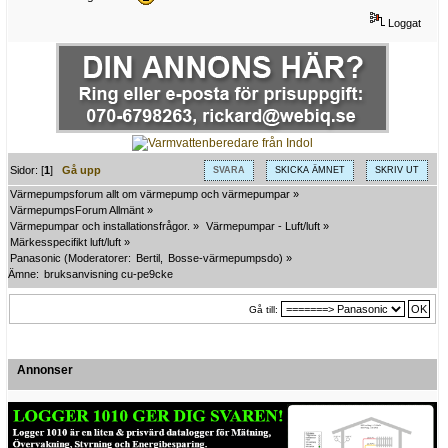
Loggat
Sidor: [
1
]
Gå upp
SVARA
SKICKA ÄMNET
SKRIV UT
Värmepumpsforum allt om värmepump och värmepumpar
»
VärmepumpsForum Allmänt
»
Värmepumpar och installationsfrågor.
»
Värmepumpar - Luft/luft
»
Märkesspecifikt luft/luft
»
Panasonic
(Moderatorer:
Bertil
,
Bosse-värmepumpsdo
) »
Ämne:
bruksanvisning cu-pe9cke
Gå till:
Annonser