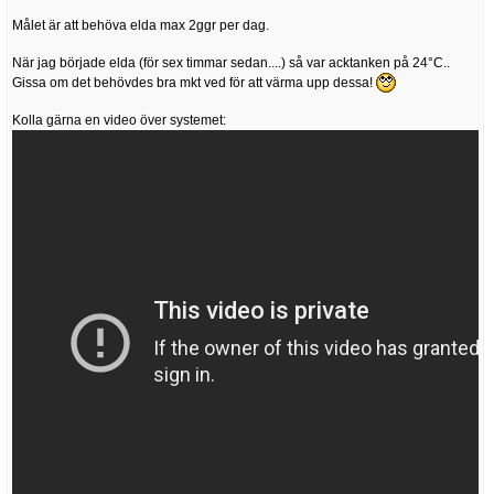
Målet är att behöva elda max 2ggr per dag.
När jag började elda (för sex timmar sedan....) så var acktanken på 24°C..
Gissa om det behövdes bra mkt ved för att värma upp dessa!
Kolla gärna en video över systemet: