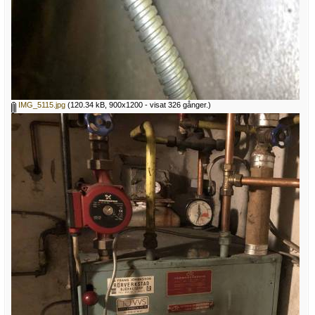
IMG_5115.jpg
(120.34 kB, 900x1200 - visat 326 gånger.)