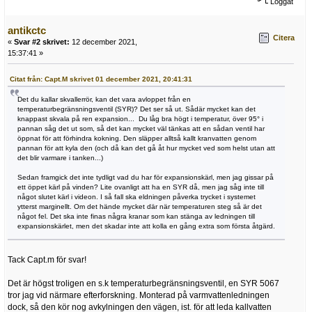
Loggat
antikctc
Citera
«
Svar #2 skrivet:
12 december 2021,
15:37:41 »
Citat från: Capt.M skrivet 01 december 2021, 20:41:31
Det du kallar skvallerrör, kan det vara avloppet från en
temperaturbegränsningsventil (SYR)? Det ser så ut. Sådär mycket kan det
knappast skvala på ren expansion... Du låg bra högt i temperatur, över 95° i
pannan såg det ut som, så det kan mycket väl tänkas att en sådan ventil har
öppnat för att förhindra kokning. Den släpper alltså kallt kranvatten genom
pannan för att kyla den (och då kan det gå åt hur mycket ved som helst utan att
det blir varmare i tanken...)
Sedan framgick det inte tydligt vad du har för expansionskärl, men jag gissar på
ett öppet kärl på vinden? Lite ovanligt att ha en SYR då, men jag såg inte till
något slutet kärl i videon. I så fall ska eldningen påverka trycket i systemet
ytterst marginellt. Om det hände mycket där när temperaturen steg så är det
något fel. Det ska inte finas några kranar som kan stänga av ledningen till
expansionskärlet, men det skadar inte att kolla en gång extra som första åtgärd.
Tack Capt.m för svar!
Det är högst troligen en s.k temperaturbegränsningsventil, en SYR 5067
tror jag vid närmare efterforskning. Monterad på varmvattenledningen
dock, så den kör nog avkylningen den vägen, ist. för att leda kallvatten