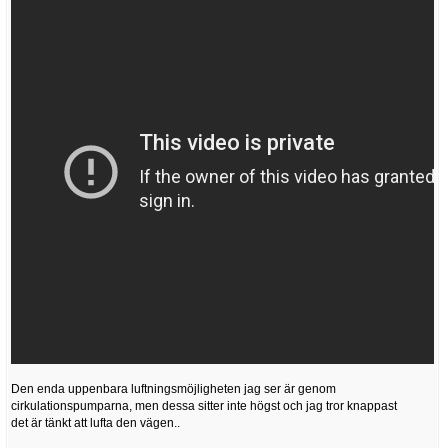
Den enda uppenbara luftningsmöjligheten jag ser är genom
cirkulationspumparna, men dessa sitter inte högst och jag tror knappast
det är tänkt att lufta den vägen..