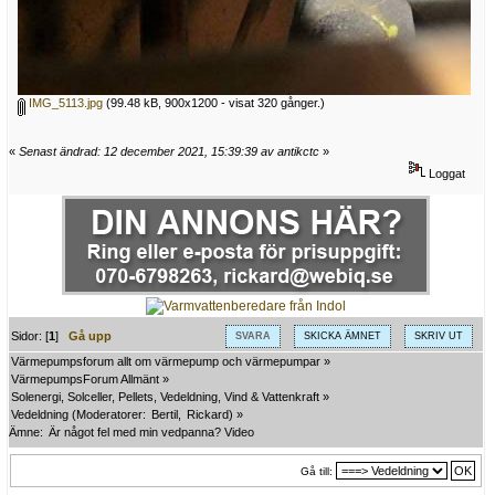
IMG_5113.jpg
(99.48 kB, 900x1200 - visat 320 gånger.)
«
Senast ändrad: 12 december 2021, 15:39:39 av antikctc
»
Loggat
Sidor: [
1
]
Gå upp
SVARA
SKICKA ÄMNET
SKRIV UT
Värmepumpsforum allt om värmepump och värmepumpar
»
VärmepumpsForum Allmänt
»
Solenergi, Solceller, Pellets, Vedeldning, Vind & Vattenkraft
»
Vedeldning
(Moderatorer:
Bertil
,
Rickard
) »
Ämne:
Är något fel med min vedpanna? Video
Gå till: