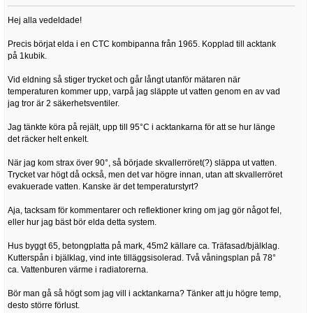
Hej alla vedeldade!
Precis börjat elda i en CTC kombipanna från 1965. Kopplad till acktank
på 1kubik.
Vid eldning så stiger trycket och går långt utanför mätaren när
temperaturen kommer upp, varpå jag släppte ut vatten genom en av vad
jag tror är 2 säkerhetsventiler.
Jag tänkte köra på rejält, upp till 95°C i acktankarna för att se hur länge
det räcker helt enkelt.
När jag kom strax över 90°, så började skvallerröret(?) släppa ut vatten.
Trycket var högt då också, men det var högre innan, utan att skvallerröret
evakuerade vatten. Kanske är det temperaturstyrt?
Aja, tacksam för kommentarer och reflektioner kring om jag gör något fel,
eller hur jag bäst bör elda detta system.
Hus byggt 65, betongplatta på mark, 45m2 källare ca. Träfasad/bjälklag.
Kutterspån i bjälklag, vind inte tilläggsisolerad. Två våningsplan på 78°
ca. Vattenburen värme i radiatorerna.
Bör man gå så högt som jag vill i acktankarna? Tänker att ju högre temp,
desto större förlust.