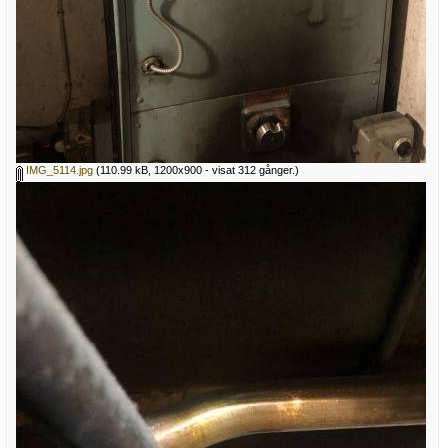
IMG_5114.jpg
(110.99 kB, 1200x900 - visat 312 gånger.)