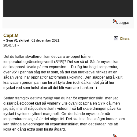
Loggat
Capt.M
Citera
«
Svar #1 skrivet:
01 december 2021,
20:41:31 »
Det du kallar skvallerrör, kan det vara avloppet från en
temperaturbegränsningsventil (SYR)? Det ser så ut. Sådär mycket kan
det knappast skvala på ren expansion... Du låg bra högt i temperatur,
över 95° i pannan såg det ut som, så det kan mycket väl tänkas att en
sådan ventil har öppnat för att förhindra kokning. Den släpper alltså kallt
kranvatten genom pannan för att kyla den (och då kan det gå åt hur
mycket ved som helst utan att det blir varmare i tanken...)
Sedan framgick det inte tydligt vad du har för expansionskärl, men jag
gissar på ett öppet kärl på vinden? Lite ovanligt att ha en SYR då, men
jag såg inte till något slutet kärl i videon. I så fall ska eldningen påverka
trycket i systemet ytterst marginellt. Om det hände mycket där när
temperaturen steg så är det något fel. Det ska inte finas några kranar som
kan stänga av ledningen till expansionskärlet, men det skadar inte att
kolla en gång extra som första åtgärd.