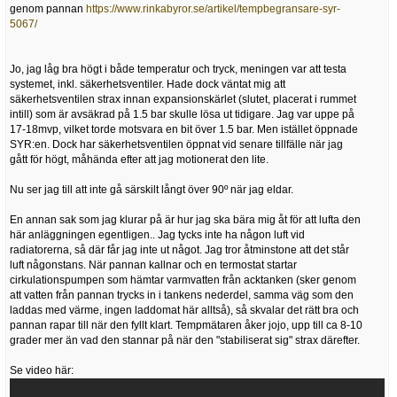
genom pannan
https://www.rinkabyror.se/artikel/tempbegransare-syr-
5067/
Jo, jag låg bra högt i både temperatur och tryck, meningen var att testa
systemet, inkl. säkerhetsventiler. Hade dock väntat mig att
säkerhetsventilen strax innan expansionskärlet (slutet, placerat i rummet
intill) som är avsäkrad på 1.5 bar skulle lösa ut tidigare. Jag var uppe på
17-18mvp, vilket torde motsvara en bit över 1.5 bar. Men istället öppnade
SYR:en. Dock har säkerhetsventilen öppnat vid senare tillfälle när jag
gått för högt, måhända efter att jag motionerat den lite.
Nu ser jag till att inte gå särskilt långt över 90º när jag eldar.
En annan sak som jag klurar på är hur jag ska bära mig åt för att lufta den
här anläggningen egentligen.. Jag tycks inte ha någon luft vid
radiatorerna, så där får jag inte ut något. Jag tror åtminstone att det står
luft någonstans. När pannan kallnar och en termostat startar
cirkulationspumpen som hämtar varmvatten från acktanken (sker genom
att vatten från pannan trycks in i tankens nederdel, samma väg som den
laddas med värme, ingen laddomat här alltså), så skvalar det rätt bra och
pannan rapar till när den fyllt klart. Tempmätaren åker jojo, upp till ca 8-10
grader mer än vad den stannar på när den "stabiliserat sig" strax därefter.
Se video här: