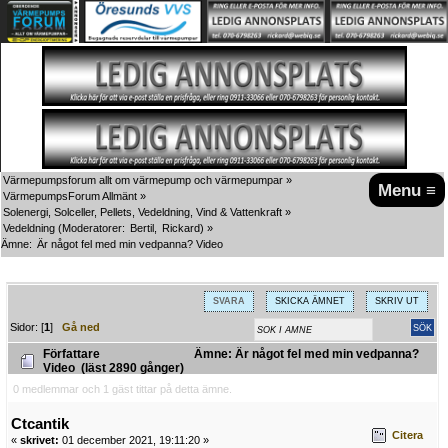
Värmepumpsforum allt om värmepump och värmepumpar
»
Menu ≡
VärmepumpsForum Allmänt
»
Solenergi, Solceller, Pellets, Vedeldning, Vind & Vattenkraft
»
Vedeldning
(Moderatorer:
Bertil
,
Rickard
) »
Ämne:
Är något fel med min vedpanna? Video
SVARA
SKICKA ÄMNET
SKRIV UT
Sidor: [
1
]
Gå ned
Författare
Ämne: Är något fel med min vedpanna?
Video (läst 2890 gånger)
0 medlemmar och 1 gäst tittar på detta ämne.
Ctcantik
Citera
«
skrivet:
01 december 2021, 19:11:20 »