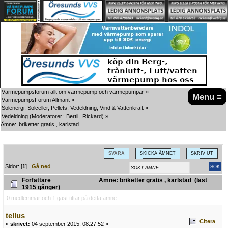
Värmepumpsforum allt om värmepump och värmepumpar
»
Menu ≡
VärmepumpsForum Allmänt
»
Solenergi, Solceller, Pellets, Vedeldning, Vind & Vattenkraft
»
Vedeldning
(Moderatorer:
Bertil
,
Rickard
) »
Ämne:
briketter gratis , karlstad
SVARA
SKICKA ÄMNET
SKRIV UT
Sidor: [
1
]
Gå ned
Författare
Ämne: briketter gratis , karlstad (läst
1915 gånger)
0 medlemmar och 1 gäst tittar på detta ämne.
tellus
Citera
«
skrivet:
04 september 2015, 08:27:52 »