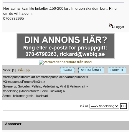
Hej jag har kvar lite briketter ,150-200 kg . I morgon ska dom bort . Ring
om du vill ha dom.
0706832995
Loggat
Sidor: [
1
]
Gå upp
SVARA
SKICKA ÄMNET
SKRIV UT
Värmepumpsforum allt om värmepump och värmepumpar
»
VärmepumpsForum Allmänt
»
Solenergi, Solceller, Pellets, Vedeldning, Vind & Vattenkraft
»
Vedeldning
(Moderatorer:
Bertil
,
Rickard
) »
Ämne:
briketter gratis , karlstad
Gå till:
Annonser