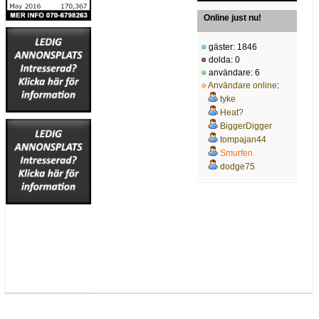
Online just nu!
gäster: 1846
dolda: 0
användare: 6
Användare online
:
tyke
Heat?
BiggerDigger
tompajan44
Smurfen.
dodge75