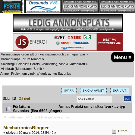
Värmepumpsforum allt om värmepump och värmepumpar
»
Menu ≡
VärmepumpsForum Allmänt
»
Solenergi, Solceller, Pellets, Vedeldning, Vind & Vattenkraft
»
Vindkraft
(Moderator:
Bertil
) »
Ämne:
Projekt om vindkraftverk av typ Savonius 
SVARA
SKICKA ÄMNET
SKRIV UT
Sidor: [
1
]
Gå ned
Författare
Ämne: Projekt om vindkraftverk av typ
Savonius (läst 6593 gånger)
0 medlemmar och 1 gäst tittar på detta ämne.
MechatronicsBlogger
Citera
«
skrivet:
10 mars 2014, 23:54:49 »