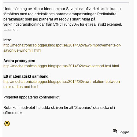
Undersökning av ett par idéer om hur Savoniuskraftverket skulle kunna
förbättras med reglerteknik och parameteranpassningar. Preliminära
beräkningar, som jag planerar att redovis snart, visar på
verkningsgradshöjningar från 5% till runt 30% för ett realistiskt exempel.
Läs mer:
Intro:
http://mechatronicsblogger.blogspot.se/2014/02/vawt-improvements-of-
savonius-windmill.html
Andra prototypen:
http://mechatronicsblogger.blogspot.se/2014/02/vawt-second-test.html
Ett matematiskt samband:
http://mechatronicsblogger.blogspot.se/2014/03/vawt-relation-between-
rotor-radius-and.html
Projektet uppdateras kontinuerligt.
Rubriken medvetet lite udda skriven för att "Savonius" ska sticka ut i
sökmotorer.
Loggat