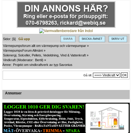
Sidor: [
1
]
Gå upp
SVARA
SKICKA ÄMNET
SKRIV UT
Värmepumpsforum allt om värmepump och värmepumpar
»
VärmepumpsForum Allmänt
»
Solenergi, Solceller, Pellets, Vedeldning, Vind & Vattenkraft
»
Vindkraft
(Moderator:
Bertil
) »
Ämne:
Projekt om vindkraftverk av typ Savonius 
Gå till:
Annonser