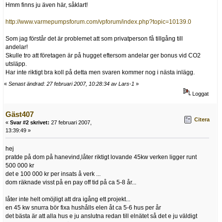
Hmm finns ju även här, såklart!
http://www.varmepumpsforum.com/vpforum/index.php?topic=10139.0
Som jag förstår det är problemet att som privatperson få tillgång till
andelar!
Skulle tro att företagen är på hugget eftersom andelar ger bonus vid CO2
utsläpp.
Har inte riktigt bra koll på detta men svaren kommer nog i nästa inlägg.
«
Senast ändrad: 27 februari 2007, 10:28:34 av Lars-1
»
Loggat
Gäst407
Citera
«
Svar #2 skrivet:
27 februari 2007,
13:39:49 »
hej
pratde på dom på hanevind,låter riktigt lovande 45kw verken ligger runt
500 000 kr
det e 100 000 kr per insats å verk ...
dom räknade visst på en pay off tid på ca 5-8 år...
låter inte helt omöjligt att dra igång ett projekt...
en 45 kw snurra bör fixa hushålls elen åt ca 5-6 hus per år
det bästa är att alla hus e ju anslutna redan till elnätet så det e ju väldigt