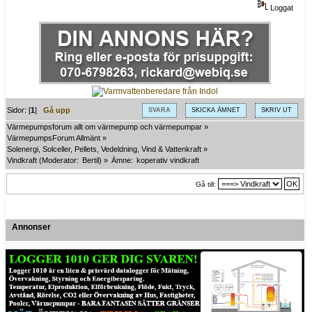
Loggat
Sidor: [
1
]
Gå upp
SVARA
SKICKA ÄMNET
SKRIV UT
Värmepumpsforum allt om värmepump och värmepumpar
»
VärmepumpsForum Allmänt
»
Solenergi, Solceller, Pellets, Vedeldning, Vind & Vattenkraft
»
Vindkraft
(Moderator:
Bertil
) »
Ämne:
koperativ vindkraft 
Gå till:
Annonser