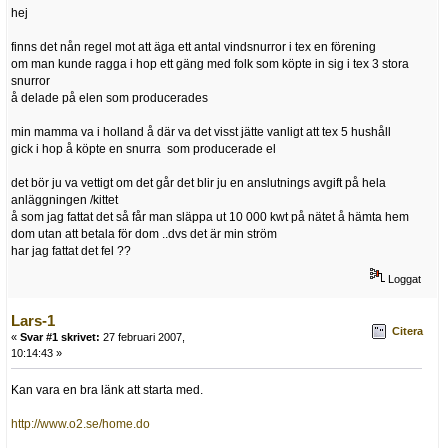
hej
finns det nån regel mot att äga ett antal vindsnurror i tex en förening
om man kunde ragga i hop ett gäng med folk som köpte in sig i tex 3 stora
snurror
å delade på elen som producerades
min mamma va i holland å där va det visst jätte vanligt att tex 5 hushåll
gick i hop å köpte en snurra som producerade el
det bör ju va vettigt om det går det blir ju en anslutnings avgift på hela
anläggningen /kittet
å som jag fattat det så får man släppa ut 10 000 kwt på nätet å hämta hem
dom utan att betala för dom ..dvs det är min ström
har jag fattat det fel ??
Loggat
Lars-1
Citera
«
Svar #1 skrivet:
27 februari 2007,
10:14:43 »
Kan vara en bra länk att starta med.
http://www.o2.se/home.do