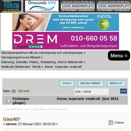
Värmepumpsforum allt om värmepump och värmepumpar
»
Menu ≡
VärmepumpsForum Allmänt
»
Solenergi, Solceller, Pellets, Vedeldning, Vind & Vattenkraft
»
Vindkraft
(Moderator:
Bertil
) »
Ämne:
koperativ vindkraft 
SVARA
SKICKA ÄMNET
SKRIV UT
Sidor: [
1
]
Gå ned
Författare
Ämne: koperativ vindkraft (läst 3833
gånger)
0 medlemmar och 1 gäst tittar på detta ämne.
Gäst407
Citera
«
skrivet:
27 februari 2007, 08:59:30 »