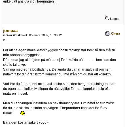
enkelt att ansluta sig i föreningen ...
Loggat
jompaa
Citera
«
Svar #3 skrivet:
05 mars 2007, 16:30:12
»
För att ha egen mölla krävs bygglov och tillräckligt stor tomt så den står fri
från annans bebyggelse.
Då menar jag att höjden på möllan ej får inkräkta på annans tomt, om den
skulle falla typ.
Samma med egna bostadshus. Det enda du tjänar är själva strömmen,
nätavgift för din gratisström kommer du inte ifrån om du har ett kollektiv.
Vad tror du fundament och mast kostar samt den övriga utrustningen, har
du egen utan kollektiv slipper du nätavgifter för man kopplar in sig efter
mätaren i huset.
Men du är tvungen installera en bakströmsbrytare. Om nätet är strömlöst
får du inte skicka in ström bakvägen. Elreparatörer finns det för få av
redan
Bara den kostar säkert 7000:-