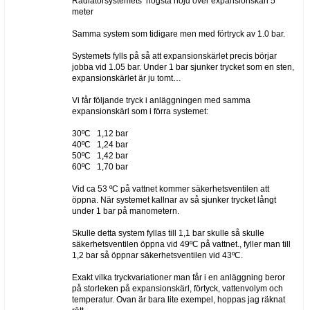
Radiatorsystemets högsta höjd över expansionskärl 5
meter
Samma system som tidigare men med förtryck av 1.0 bar.
Systemets fylls på så att expansionskärlet precis börjar
jobba vid 1.05 bar. Under 1 bar sjunker trycket som en sten,
expansionskärlet är ju tomt…
Vi får följande tryck i anläggningen med samma
expansionskärl som i förra systemet:
30ºC 1,12 bar
40ºC 1,24 bar
50ºC 1,42 bar
60ºC 1,70 bar
Vid ca 53 ºC på vattnet kommer säkerhetsventilen att
öppna. När systemet kallnar av så sjunker trycket långt
under 1 bar på manometern.
Skulle detta system fyllas till 1,1 bar skulle så skulle
säkerhetsventilen öppna vid 49ºC på vattnet., fyller man till
1,2 bar så öppnar säkerhetsventilen vid 43ºC.
Exakt vilka tryckvariationer man får i en anläggning beror
på storleken på expansionskärl, förtyck, vattenvolym och
temperatur. Ovan är bara lite exempel, hoppas jag räknat