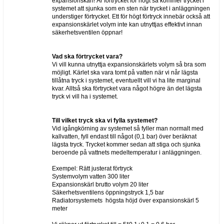
expansionskärl! Är förtrycket för högt så kommer trycket i
systemet att sjunka som en sten när trycket i anläggningen
understiger förtrycket. Ett för högt förtryck innebär också att
expansionskärlet volym inte kan utnyttjas effektivt innan
säkerhetsventilen öppnar!
Vad ska förtrycket vara?
Vi vill kunna utnyttja expansionskärlets volym så bra som
möjligt. Kärlet ska vara tomt på vatten när vi når lägsta
tillåtna tryck i systemet, eventuellt vill vi ha lite marginal
kvar. Alltså ska förtrycket vara något högre än det lägsta
tryck vi vill ha i systemet.
Till vilket tryck ska vi fylla systemet?
Vid igångkörning av systemet så fyller man normalt med
kallvatten, fyll endast till något (0,1 bar) över beräknat
lägsta tryck. Trycket kommer sedan att stiga och sjunka
beroende på vattnets medeltemperatur i anläggningen.
Exempel: Rätt justerat förtryck
Systemvolym vatten 300 liter
Expansionskärl brutto volym 20 liter
Säkerhetsventilens öppningstryck 1,5 bar
Radiatorsystemets högsta höjd över expansionskärl 5
meter