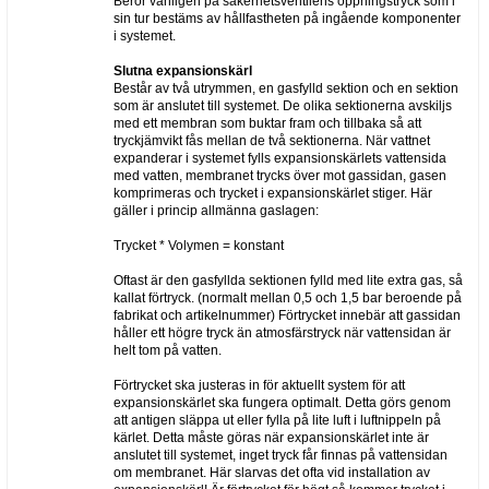
Beror vanligen på säkerhetsventilens öppningstryck som i
sin tur bestäms av hållfastheten på ingående komponenter
i systemet.
Slutna expansionskärl
Består av två utrymmen, en gasfylld sektion och en sektion
som är anslutet till systemet. De olika sektionerna avskiljs
med ett membran som buktar fram och tillbaka så att
tryckjämvikt fås mellan de två sektionerna. När vattnet
expanderar i systemet fylls expansionskärlets vattensida
med vatten, membranet trycks över mot gassidan, gasen
komprimeras och trycket i expansionskärlet stiger. Här
gäller i princip allmänna gaslagen:
Trycket * Volymen = konstant
Oftast är den gasfyllda sektionen fylld med lite extra gas, så
kallat förtryck. (normalt mellan 0,5 och 1,5 bar beroende på
fabrikat och artikelnummer) Förtrycket innebär att gassidan
håller ett högre tryck än atmosfärstryck när vattensidan är
helt tom på vatten.
Förtrycket ska justeras in för aktuellt system för att
expansionskärlet ska fungera optimalt. Detta görs genom
att antigen släppa ut eller fylla på lite luft i luftnippeln på
kärlet. Detta måste göras när expansionskärlet inte är
anslutet till systemet, inget tryck får finnas på vattensidan
om membranet. Här slarvas det ofta vid installation av