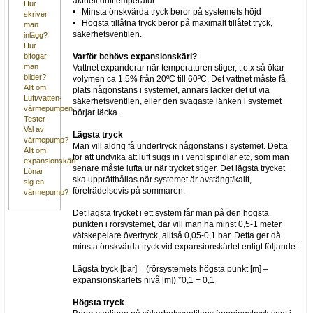
aktuell drifttemperatur.
Hur
• Minsta önskvärda tryck beror på systemets höjd
skriver
• Högsta tillåtna tryck beror på maximalt tillåtet tryck,
man
säkerhetsventilen.
inlägg?
Hur
Varför behövs expansionskärl?
bifogar
man
Vattnet expanderar när temperaturen stiger, t.e.x så ökar
bilder?
volymen ca 1,5% från 20ºC till 60ºC. Det vattnet måste få
Allt om
plats någonstans i systemet, annars läcker det ut via
Luft/vatten-
säkerhetsventilen, eller den svagaste länken i systemet
värmepumpen
börjar läcka.
Tester
Val av
Lägsta tryck
värmepump?
Man vill aldrig få undertryck någonstans i systemet. Detta
Allt om
för att undvika att luft sugs in i ventilspindlar etc, som man
expansionskärl.
senare måste lufta ur när trycket stiger. Det lägsta trycket
Lönar
ska upprätthållas när systemet är avstängt/kallt,
sig en
företrädelsevis på sommaren.
värmepump?
Det lägsta trycket i ett system får man på den högsta
punkten i rörsystemet, där vill man ha minst 0,5-1 meter
vätskepelare övertryck, alltså 0,05-0,1 bar. Detta ger då
minsta önskvärda tryck vid expansionskärlet enligt följande:
Lägsta tryck [bar] = (rörsystemets högsta punkt [m] –
expansionskärlets nivå [m]) *0,1 + 0,1
Högsta tryck