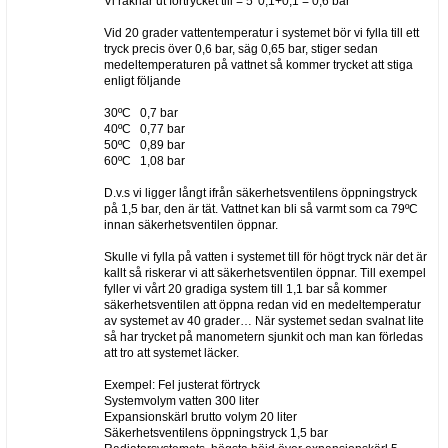
Vi räknar ut förtrycket till = 5*0,1+0,1 = 0,6 bar
Vid 20 grader vattentemperatur i systemet bör vi fylla till ett
tryck precis över 0,6 bar, säg 0,65 bar, stiger sedan
medeltemperaturen på vattnet så kommer trycket att stiga
enligt följande
30ºC 0,7 bar
40ºC 0,77 bar
50ºC 0,89 bar
60ºC 1,08 bar
D.v.s vi ligger långt ifrån säkerhetsventilens öppningstryck
på 1,5 bar, den är tät. Vattnet kan bli så varmt som ca 79ºC
innan säkerhetsventilen öppnar.
Skulle vi fylla på vatten i systemet till för högt tryck när det är
kallt så riskerar vi att säkerhetsventilen öppnar. Till exempel
fyller vi vårt 20 gradiga system till 1,1 bar så kommer
säkerhetsventilen att öppna redan vid en medeltemperatur
av systemet av 40 grader… När systemet sedan svalnat lite
så har trycket på manometern sjunkit och man kan förledas
att tro att systemet läcker.
Exempel: Fel justerat förtryck
Systemvolym vatten 300 liter
Expansionskärl brutto volym 20 liter
Säkerhetsventilens öppningstryck 1,5 bar