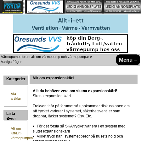
Värmepumpsforum allt om värmepump och värmepumpar
»
Menu ≡
Vanliga frågor
Allt om expansionskärl.
Kategorier
Allt du behöver veta om slutna expansionskärl!
Alla
Slutna expansionskärl
artiklar
Frekvent här på forumet så uppkommer diskussionen om
att trycket varierar i systemet, säkerhetsventiler som
Lista
droppar, läcker systemet? Osv. Etc.
�ver
artiklar
• För det första så SKA trycket variera i ett system med
Allt om
slutet expansionskärl!
luft/luft-
• Vilket tryck har i systemet beror på husets höjd och
värmepumpen!