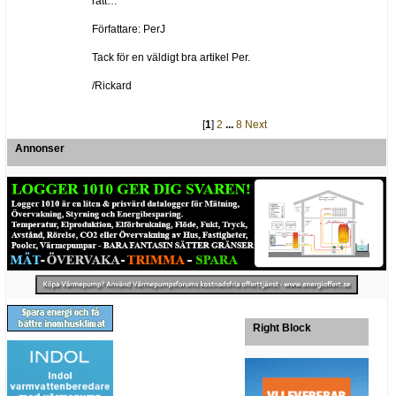
rätt…
Författare: PerJ
Tack för en väldigt bra artikel Per.
/Rickard
[
1
]
2
...
8
Next
Annonser
Right Block