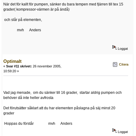
När det för kallt för pumpen, sänker du bara tempen med fjärren till tex 15
grader( kompressor-värmen är på ändå)
och slår på elementen,
mvh Anders
Loggat
Optimalt
Citera
«
Svar #11 skrivet:
26 november 2005,
10:59:20 »
Vad jag menade, om du sänker till 16 grader, startar aldrig pumpen och
behöver då inte heller avfrosta
Det förutsätter såklart att du har elementen påslagna på säj minst 20
grader
Hoppas du förstår mvh Anders
Loggat