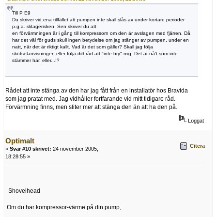
Till P E9
Du skriver vid ena tillfället att pumpen inte skall slås av under kortare perioder
p.g.a. slitagerisken. Sen skriver du att
en förvärmningen är i gång till kompressorn om den är avslagen med fjärren. Då
har det väl för guds skull ingen betydelse om jag stänger av pumpen, under en
natt, när det är riktigt kallt. Vad är det som gäller? Skall jag följa
skötselanvisningen eller följa ditt råd att "inte bry" mig. Det är nå't som inte
stämmer här, eller...!?
Rådet att inte stänga av den har jag fått från en installatör hos Bravida
som jag pratat med. Jag vidhåller fortfarande vid mitt tidigare råd.
Förvärmning finns, men sliter mer att stänga den än att ha den på.
Loggat
Optimalt
Citera
«
Svar #10 skrivet:
24 november 2005,
18:28:55 »
Shovelhead
Om du har kompressor-värme på din pump,