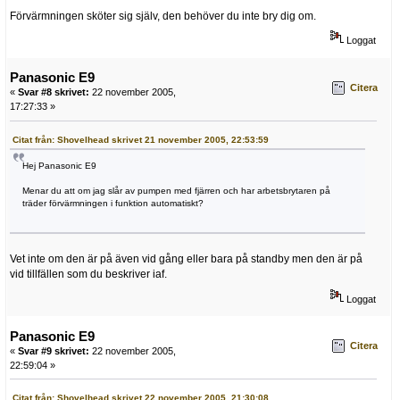
Förvärmningen sköter sig själv, den behöver du inte bry dig om.
Loggat
Panasonic E9
Citera
«
Svar #8 skrivet:
22 november 2005,
17:27:33 »
Citat från: Shovelhead skrivet 21 november 2005, 22:53:59
Hej Panasonic E9
Menar du att om jag slår av pumpen med fjärren och har arbetsbrytaren på
träder förvärmningen i funktion automatiskt?
Vet inte om den är på även vid gång eller bara på standby men den är på
vid tillfällen som du beskriver iaf.
Loggat
Panasonic E9
Citera
«
Svar #9 skrivet:
22 november 2005,
22:59:04 »
Citat från: Shovelhead skrivet 22 november 2005, 21:30:08