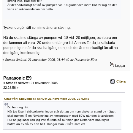
sträng kyla. Rätt eller fel?
Är det nödvändigt att slå av pumpen vid -18 grader och mer? Har för mig att det
finns en rekomendation om detta.
Tycker du gör rätt som inte ändrar säkring.
Nä du ska inte stänga av pumpen vd -18 vid -20 möjligen, och bara om
det kommer att vara -20 under en längre tid. Annars får du ju kallstarta
pumpen igen när du ska ha igång den, och det är mer skadligt än att ha
den igång kontinuerligt.
«
Senast ändrad: 21 november 2005, 21:44:40 av Panasonic E9
»
Loggat
Panasonic E9
Citera
«
Svar #7 skrivet:
21 november 2005,
22:28:56 »
Citat från: Shovelhead skrivet 21 november 2005, 22:02:49
Du har nog rätt.
När jag läser i skötselanvisningen står det att om man aktiverar stand by - läget
skall pumen få en förvärmning av kompressorn med 80W när den är avslagen.
Hur än jag läser kan jag inte få reda på hur man gör. Detta vore naturligvis
bättre än av slå av den helt. Hur gör man ? Nå'n som vet.