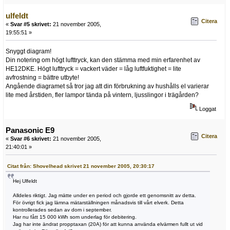
ulfeldt
Citera
«
Svar #5 skrivet:
21 november 2005,
19:55:51 »
Snyggt diagram!
Din notering om högt lufttryck, kan den stämma med min erfarenhet av
HE12DKE. Högt lufttryck = vackert väder = låg luftfuktighet = lite
avfrostning = bättre utbyte!
Angående diagramet så tror jag att din förbrukning av hushålls el varierar
lite med årstiden, fler lampor tända på vintern, ljusslingor i trägården?
Loggat
Panasonic E9
Citera
«
Svar #6 skrivet:
21 november 2005,
21:40:01 »
Citat från: Shovelhead skrivet 21 november 2005, 20:30:17
Hej Ulfeldt
Alldeles riktigt. Jag mätte under en period och gjorde ett genomsnitt av detta.
För övrigt fick jag lämna mätarställningen månadsvis till vårt elverk. Detta
kontrollerades sedan av dom i september.
Har nu fått 15 000 kWh som underlag för debitering.
Jag har inte ändrat propptaxan (20A) för att kunna använda elvärmen fullt ut vid