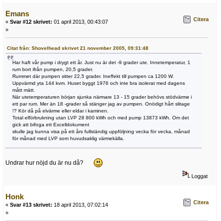
Emans
Citera
«
Svar #12 skrivet:
01 april 2013, 00:43:07
»
Citat från: Shovelhead skrivet 21 november 2005, 09:31:48
Har haft vår pump i drygt ett år. Just nu är det -9 grader ute. Innetemperatur, 1
rum bort ifrån pumpen, 20,5 grader.
Rummet där pumpen sitter 22,5 grader. Ineffekt till pumpen ca 1200 W.
Uppvärmd yta 144 kvm. Huset byggt 1976 och inte bra isolerat med dagens
mått mätt.
När utetemperaturen början sjunka närmare 13 - 15 grader behövs stödvärme i
ett par rum. Mer än 18 -grader så stänger jag av pumpen. Onödigt hårt slitage
!? Kör då på elvärme eller eldar i kaminen.
Total elförbrukning utan LVP 28 800 kWh och med pump 13873 kWh. Om det
gick att bifoga ett Excelldokument
skulle jag kunna visa på ett års fullständig uppföljning vecka för vecka, månad
för månad med LVP som huvudsaklig värmekälla.
Undrar hur nöjd du är nu då?
Loggat
Honk
Citera
«
Svar #13 skrivet:
18 april 2013, 07:02:14
»