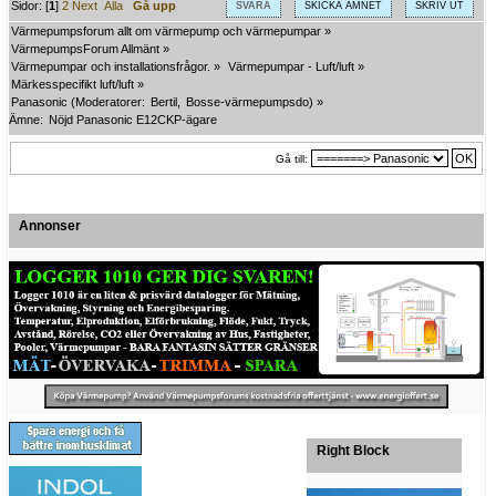
Sidor: [
1
]
2
Next
Alla
Gå upp
SVARA
SKICKA ÄMNET
SKRIV UT
Värmepumpsforum allt om värmepump och värmepumpar
»
VärmepumpsForum Allmänt
»
Värmepumpar och installationsfrågor.
»
Värmepumpar - Luft/luft
»
Märkesspecifikt luft/luft
»
Panasonic
(Moderatorer:
Bertil
,
Bosse-värmepumpsdo
) »
Ämne:
Nöjd Panasonic E12CKP-ägare
Gå till:
Annonser
Right Block