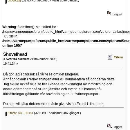
bifoga.jpg
(31.83 kB, 598x476 - visat 1096 gånger.)
Loggat
Warning
: filemtime(): stat failed for
/home/varmepumpsforum/public_html/varmepumpsforum.com/vpforum/attachments
_05.xls in
/home/varmepumpsforum/public_html/varmepumpsforum.com/vpforum/Sourc
on line
1657
Shovelhead
Citera
«
Svar #4 skrivet:
21 november 2005,
19:41:34 »
Då gör jag ett försök så får vi se om det fungerar.
Är något oklart i redovisningen eller vill kommentera så gör gärna detta.
Jag skulle också vilja se fler liknade redovisningar av förbrukning och
andra erfarenheter så vi kan jämföra och eventuellt komma på
förbättrningar gällande vår användning an Luftvärmepumpar.
Du som vill läsa dokumentet måste givetvis ha Excell i din dator.
Elförbr. 04 - 05.xls
(32.5 kB - nedladdat 487 gånger.)
Loggat