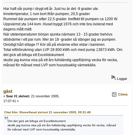
Har haft vår pump i drygt ett år. Just nu är det -9 grader ute.
Innetemperatur, 1 rum bort ifrån pumpen, 20,5 grader.
Rummet där pumpen sitter 22,5 grader. Ineffekt till pumpen ca 1200 W.
Uppvärmd yta 144 kvm. Huset byggt 1976 och inte bra isolerat med
dagens mått mätt.
När utetemperaturen början sjunka närmare 13 - 15 grader behövs
stödvärme i ett par rum. Mer än 18 -grader så stänger jag av pumpen.
Onödigt hårt slitage !? Kör då på elvärme eller eldar i kaminen.
Total elförbrukning utan LVP 28 800 kWh och med pump 13873 kWh. Om
det gick att bifoga ett Excelldokument
skulle jag kunna visa på ett års fullständig uppföljning vecka för vecka,
månad för månad med LVP som huvudsaklig värmekälla.
Loggat
gäst
Citera
«
Svar #1 skrivet:
21 november 2005,
17:07:41 »
Citat från: Shovelhead skrivet 21 november 2005, 09:31:48
Om det gick att bifoga ett Excelldokument
skulle jag kunna visa på ett års fullständig uppföljning vecka för vecka, månad
för månad med LVP som huvudsaklig värmekälla.