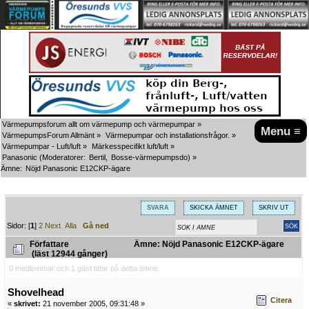
Värmepumpsforum allt om värmepump och värmepumpar
»
Menu ≡
VärmepumpsForum Allmänt
»
Värmepumpar och installationsfrågor.
»
Värmepumpar - Luft/luft
»
Märkesspecifikt luft/luft
»
Panasonic
(Moderatorer:
Bertil
,
Bosse-värmepumpsdo
) »
Ämne:
Nöjd Panasonic E12CKP-ägare
SVARA
SKICKA ÄMNET
SKRIV UT
Sidor: [
1
]
2
Next
Alla
Gå ned
Författare
Ämne: Nöjd Panasonic E12CKP-ägare
(läst 12944 gånger)
0 medlemmar och 1 gäst tittar på detta ämne.
Shovelhead
Citera
«
skrivet:
21 november 2005, 09:31:48 »