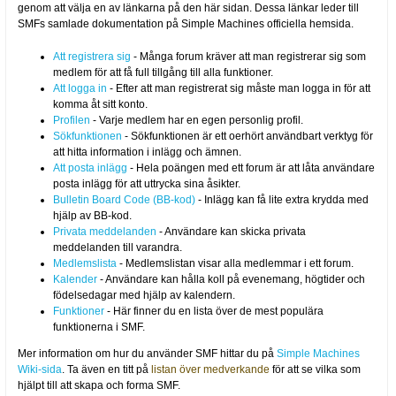
genom att välja en av länkarna på den här sidan. Dessa länkar leder till
SMFs samlade dokumentation på Simple Machines officiella hemsida.
Att registrera sig
- Många forum kräver att man registrerar sig som
medlem för att få full tillgång till alla funktioner.
Att logga in
- Efter att man registrerat sig måste man logga in för att
komma åt sitt konto.
Profilen
- Varje medlem har en egen personlig profil.
Sökfunktionen
- Sökfunktionen är ett oerhört användbart verktyg för
att hitta information i inlägg och ämnen.
Att posta inlägg
- Hela poängen med ett forum är att låta användare
posta inlägg för att uttrycka sina åsikter.
Bulletin Board Code (BB-kod)
- Inlägg kan få lite extra krydda med
hjälp av BB-kod.
Privata meddelanden
- Användare kan skicka privata
meddelanden till varandra.
Medlemslista
- Medlemslistan visar alla medlemmar i ett forum.
Kalender
- Användare kan hålla koll på evenemang, högtider och
födelsedagar med hjälp av kalendern.
Funktioner
- Här finner du en lista över de mest populära
funktionerna i SMF.
Mer information om hur du använder SMF hittar du på
Simple Machines
Wiki-sida
. Ta även en titt på
listan över medverkande
för att se vilka som
hjälpt till att skapa och forma SMF.