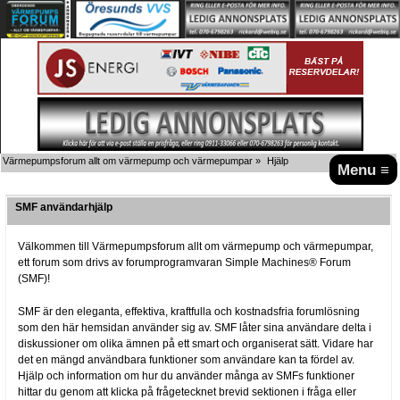
Värmepumpsforum allt om värmepump och värmepumpar
»
Hjälp
Menu ≡
SMF användarhjälp
Välkommen till Värmepumpsforum allt om värmepump och värmepumpar,
ett forum som drivs av forumprogramvaran Simple Machines® Forum
(SMF)!
SMF är den eleganta, effektiva, kraftfulla och kostnadsfria forumlösning
som den här hemsidan använder sig av. SMF låter sina användare delta i
diskussioner om olika ämnen på ett smart och organiserat sätt. Vidare har
det en mängd användbara funktioner som användare kan ta fördel av.
Hjälp och information om hur du använder många av SMFs funktioner
hittar du genom att klicka på frågetecknet brevid sektionen i fråga eller