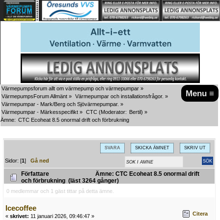
Värmepumpsforum allt om värmepump och värmepumpar
»
Menu ≡
VärmepumpsForum Allmänt
»
Värmepumpar och installationsfrågor.
»
Värmepumpar - Mark/Berg och Sjövärmepumpar.
»
Värmepumpar - Märkesspecifikt
»
CTC
(Moderator:
Bertil
) »
Ämne:
CTC Ecoheat 8.5 onormal drift och förbrukning
SVARA
SKICKA ÄMNET
SKRIV UT
Sidor: [
1
]
Gå ned
Författare
Ämne: CTC Ecoheat 8.5 onormal drift
och förbrukning (läst 3264 gånger)
0 medlemmar och 1 gäst tittar på detta ämne.
Icecoffee
Citera
«
skrivet:
11 januari 2026, 09:46:47 »