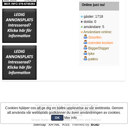
Online just nu!
gäster: 1718
dolda: 0
användare: 5
Användare online
:
Smurfen.
svenske kocken
BiggerDigger
tyke
patkro
SimplePortal 2.3.8 © 2008-2026, SimplePortal
Cookies hjälper oss att ge dig en bättre upplevelse av vår webbsida. Genom
SMF 2.0.19
|
SMF © 2017
,
Simple Machines
att använda vår webbplats godkänner du även användningen av cookies.
SMFAds
for
Free Forums
Mer info
OK
Simple Audio Video Embedder
|
Terms and Policies
Sitemap
XHTML
RSS
Themed by:
BGID