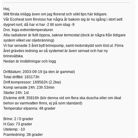
Hej,
Mitt första inlägg även om jag florerat och sökt tips här tidigare.
Vår Ecoheat som förvisso har några år bakom sig är nu igång i stort sett
dygnet runt, då har vi har -2 till som idag -9
Dvs. Inga extremtemperaturer.
Alla radiatorer är fullt öppna, saknar termostat (dock är några från tidigare
system vilket var oljebränning)
Vi har senaste 3 året bytt brinepump, samt motorskydd som löst ut. Förra
året grävdes ledning av så systemet är även servad och har ny
brinevätska.
Nedan är inställningar och logg
Driftdatum: 2003-09-19 (ja den är gammal)
Total drifttid: 183173h
Drift kompressor: 169562h (2.2kw)
Komp senaste 24h: 23h 53min
Starter 24h: 1st
Elvärme drift: 35816h (kör denna vid om flera ska duscha eller om ökat
behov av varmvatten finns, ej på som standard)
Temperatur elpanna: 48 grader
Brine: 2 / 0 grader
H.Gas: 73 grader
Utetemp: -10
Framledning: 38 grader