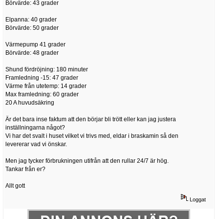
Börvärde: 43 grader
Elpanna: 40 grader
Börvärde: 50 grader
Värmepump 41 grader
Börvärde: 48 grader
Shund fördröjning: 180 minuter
Framledning -15: 47 grader
Värme från utetemp: 14 grader
Max framledning: 60 grader
20 A huvudsäkring
Är det bara inse faktum att den börjar bli trött eller kan jag justera
inställningarna något?
Vi har det svalt i huset vilket vi trivs med, eldar i braskamin så den
levererar vad vi önskar.
Men jag tycker förbrukningen utifrån att den rullar 24/7 är hög.
Tankar från er?
Allt gott
Loggat