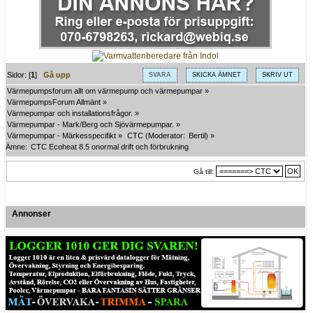
Sidor: [
1
]
Gå upp
SVARA
SKICKA ÄMNET
SKRIV UT
Värmepumpsforum allt om värmepump och värmepumpar
»
VärmepumpsForum Allmänt
»
Värmepumpar och installationsfrågor.
»
Värmepumpar - Mark/Berg och Sjövärmepumpar.
»
Värmepumpar - Märkesspecifikt
»
CTC
(Moderator:
Bertil
) »
Ämne:
CTC Ecoheat 8.5 onormal drift och förbrukning
Gå till:
Annonser