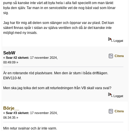
pump så kanske inte värt att byta hela i alla fall speciellt om man tänkt
byta den själv. Tar man in en servicekille vet de nog bäst vad som lönar
sig.
Jag har för mig att delen som stänger och öppnar var av plast. Det kan
säkert finnas spår i sidan av själva ventilen och då är det kanske inte
möjligt med ny insats.
Loggat
SebW
Citera
«
Svar #2 skrivet:
17 november 2024,
00:49:09 »
Är en roterande röd plastvisare. Men den är stum i båda driftlägen.
EMV110-M.
Men ska jag tolka det som att returledningen från VB skall vara sval?
Loggat
Börje__
Citera
«
Svar #3 skrivet:
17 november 2024,
06:34:35 »
Min retur svalnar och är inte varm.