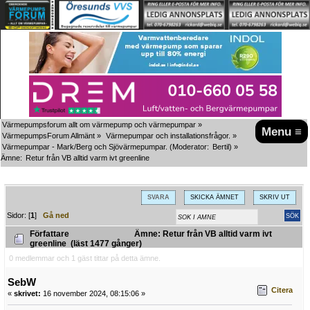
Värmepumpsforum allt om värmepump och värmepumpar
»
Menu ≡
VärmepumpsForum Allmänt
»
Värmepumpar och installationsfrågor.
»
Värmepumpar - Mark/Berg och Sjövärmepumpar.
(Moderator:
Bertil
) »
Ämne:
Retur från VB alltid varm ivt greenline
SVARA
SKICKA ÄMNET
SKRIV UT
Sidor: [
1
]
Gå ned
Författare
Ämne: Retur från VB alltid varm ivt
greenline (läst 1477 gånger)
0 medlemmar och 1 gäst tittar på detta ämne.
SebW
Citera
«
skrivet:
16 november 2024, 08:15:06 »