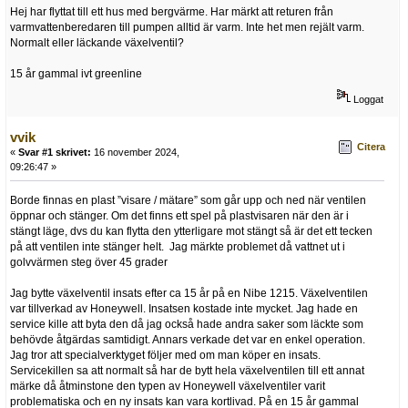
Hej har flyttat till ett hus med bergvärme. Har märkt att returen från
varmvattenberedaren till pumpen alltid är varm. Inte het men rejält varm.
Normalt eller läckande växelventil?
15 år gammal ivt greenline
Loggat
vvik
Citera
«
Svar #1 skrivet:
16 november 2024,
09:26:47 »
Borde finnas en plast ”visare / mätare” som går upp och ned när ventilen
öppnar och stänger. Om det finns ett spel på plastvisaren när den är i
stängt läge, dvs du kan flytta den ytterligare mot stängt så är det ett tecken
på att ventilen inte stänger helt. Jag märkte problemet då vattnet ut i
golvvärmen steg över 45 grader
Jag bytte växelventil insats efter ca 15 år på en Nibe 1215. Växelventilen
var tillverkad av Honeywell. Insatsen kostade inte mycket. Jag hade en
service kille att byta den då jag också hade andra saker som läckte som
behövde åtgärdas samtidigt. Annars verkade det var en enkel operation.
Jag tror att specialverktyget följer med om man köper en insats.
Servicekillen sa att normalt så har de bytt hela växelventilen till ett annat
märke då åtminstone den typen av Honeywell växelventiler varit
problematiska och en ny insats kan vara kortlivad. På en 15 år gammal