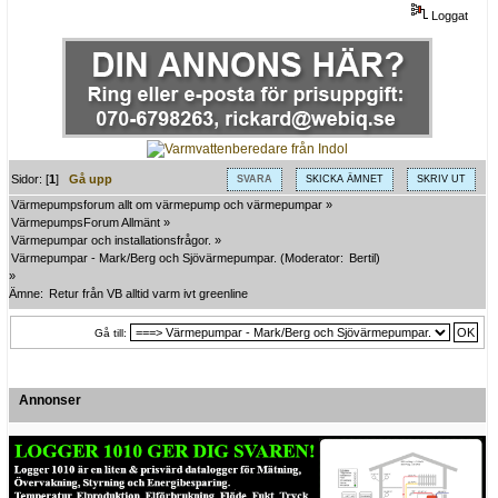
Loggat
Sidor: [
1
]
Gå upp
SVARA
SKICKA ÄMNET
SKRIV UT
Värmepumpsforum allt om värmepump och värmepumpar
»
VärmepumpsForum Allmänt
»
Värmepumpar och installationsfrågor.
»
Värmepumpar - Mark/Berg och Sjövärmepumpar.
(Moderator:
Bertil
)
»
Ämne:
Retur från VB alltid varm ivt greenline
Gå till:
Annonser