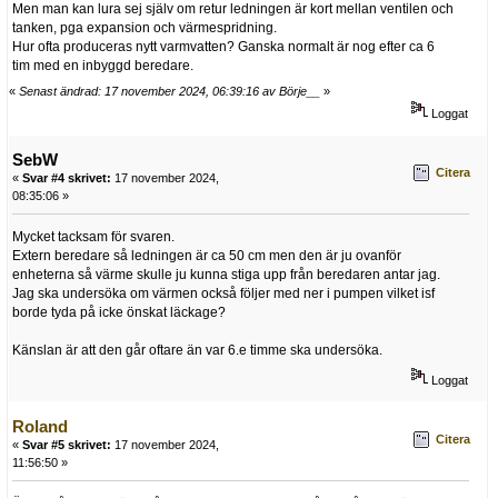
Men man kan lura sej själv om retur ledningen är kort mellan ventilen och
tanken, pga expansion och värmespridning.
Hur ofta produceras nytt varmvatten? Ganska normalt är nog efter ca 6
tim med en inbyggd beredare.
«
Senast ändrad: 17 november 2024, 06:39:16 av Börje__
»
Loggat
SebW
Citera
«
Svar #4 skrivet:
17 november 2024,
08:35:06 »
Mycket tacksam för svaren.
Extern beredare så ledningen är ca 50 cm men den är ju ovanför
enheterna så värme skulle ju kunna stiga upp från beredaren antar jag.
Jag ska undersöka om värmen också följer med ner i pumpen vilket isf
borde tyda på icke önskat läckage?
Känslan är att den går oftare än var 6.e timme ska undersöka.
Loggat
Roland
Citera
«
Svar #5 skrivet:
17 november 2024,
11:56:50 »