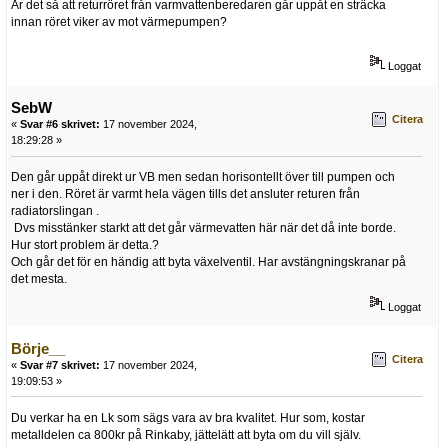
Är det så att returröret från varmvattenberedaren går uppåt en sträcka
innan röret viker av mot värmepumpen?
Loggat
SebW
Citera
«
Svar #6 skrivet:
17 november 2024,
18:29:28 »
Den går uppåt direkt ur VB men sedan horisontellt över till pumpen och
ner i den. Röret är varmt hela vägen tills det ansluter returen från
radiatorslingan .
Dvs misstänker starkt att det går värmevatten här när det då inte borde.
Hur stort problem är detta.?
Och går det för en händig att byta växelventil. Har avstängningskranar på
det mesta.
Loggat
Börje__
Citera
«
Svar #7 skrivet:
17 november 2024,
19:09:53 »
Du verkar ha en Lk som sägs vara av bra kvalitet. Hur som, kostar
metalldelen ca 800kr på Rinkaby, jättelätt att byta om du vill själv.