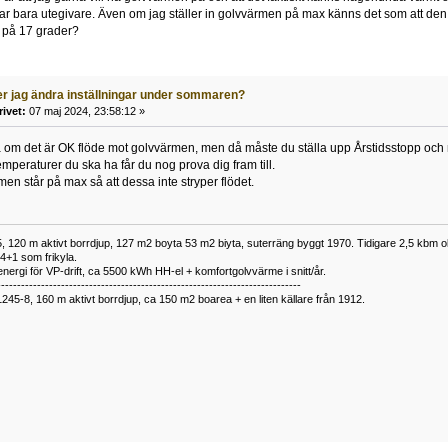
 bara utegivare. Även om jag ställer in golvvärmen på max känns det som att den in
n på 17 grader?
r jag ändra inställningar under sommaren?
rivet:
07 maj 2024, 23:58:12 »
a om det är OK flöde mot golvvärmen, men då måste du ställa upp Årstidsstopp oc
mperaturer du ska ha får du nog prova dig fram till.
rmen står på max så att dessa inte stryper flödet.
 120 m aktivt borrdjup, 127 m2 boyta 53 m2 biyta, suterräng byggt 1970. Tidigare 2,5 kbm olj
34+1 som frikyla.
nergi för VP-drift, ca 5500 kWh HH-el + komfortgolvvärme i snitt/år.
----------------------------------------------------------------------------
1245-8, 160 m aktivt borrdjup, ca 150 m2 boarea + en liten källare från 1912.