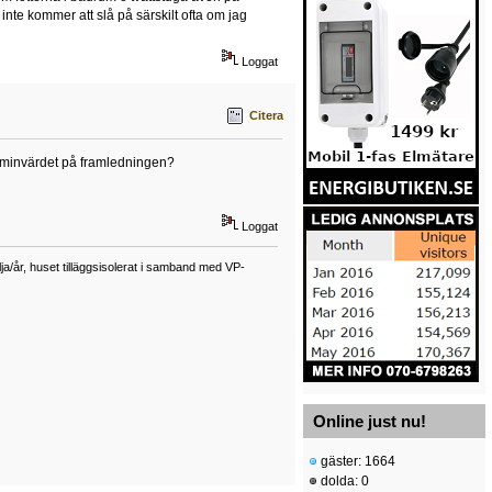
te kommer att slå på särskilt ofta om jag
Loggat
Citera
h minvärdet på framledningen?
Loggat
a/år, huset tilläggsisolerat i samband med VP-
Online just nu!
gäster: 1664
dolda: 0