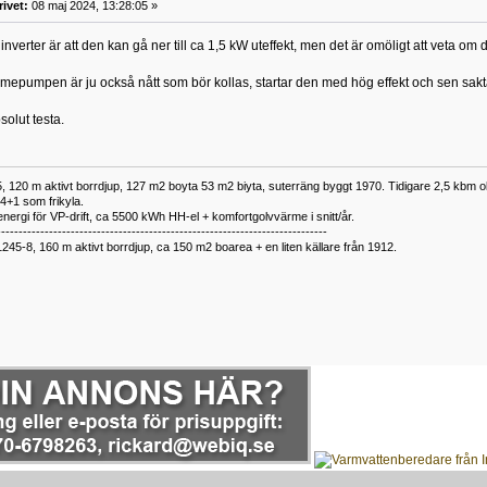
rivet:
08 maj 2024, 13:28:05 »
verter är att den kan gå ner till ca 1,5 kW uteffekt, men det är omöligt att veta om det ä
mepumpen är ju också nått som bör kollas, startar den med hög effekt och sen sakt
solut testa.
 120 m aktivt borrdjup, 127 m2 boyta 53 m2 biyta, suterräng byggt 1970. Tidigare 2,5 kbm olj
34+1 som frikyla.
nergi för VP-drift, ca 5500 kWh HH-el + komfortgolvvärme i snitt/år.
----------------------------------------------------------------------------
1245-8, 160 m aktivt borrdjup, ca 150 m2 boarea + en liten källare från 1912.