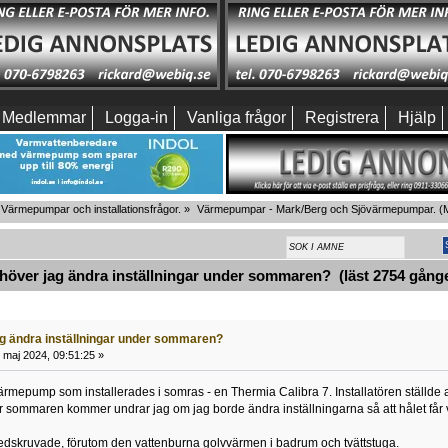
Medlemmar
Logga-in
Vanliga frågor
Registrera
Hjälp
Värmepumpar och installationsfrågor.
»
Värmepumpar - Mark/Berg och Sjövärmepumpar.
(M
över jag ändra inställningar under sommaren? (läst 2754 gånge
g ändra inställningar under sommaren?
 maj 2024, 09:51:25 »
rmepump som installerades i somras - en Thermia Calibra 7. Installatören ställde al
 sommaren kommer undrar jag om jag borde ändra inställningarna så att hålet får v
nedskruvade, förutom den vattenburna golvvärmen i badrum och tvättstuga.