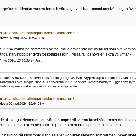
a bergvärmen tillverka varmvatten och värma golvet i badrummet och tvättstugan även
r jag ändra inställningar under sommaren?
rivet:
07 maj 2024, 10:54:06 »
ste kunna värma på sommaren också. När återstående del av huset som ska värmas l
många start/stopp per dygn för kompressorn. I vissa fall behövs en extra volymtank.
7 maj 2024, 13:06:59 av Josth
»
 slutet av 90-talet. 169 kvm + fristående garage 35 kvm. Kryp-/balkgrund numera tätad och 
adiatorer i fyra slingor. Nibe 310P tillverkad 1997. Service: Kompressorbyte 3 ggr samt byte
kulationspump, säkerhetsventil och ny kraftigare fläkt.
r jag ändra inställningar under sommaren?
rivet:
07 maj 2024, 12:44:28 »
 idé att stänga elementen, om värmepumpen vill värma huset så kommer den inte må
m att gasa med bilen och samtidigt stanna med bromsen utan att frikoppla.
 inställning "Årstidsstopp" där du ställer vid vilken utetemp som värmepumpen sto