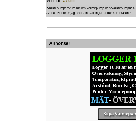
Sidor: [
1
]
Gå upp
Värmepumpsforum allt om värmepump och värmepumpar
»
Ämne:
Behöver jag ändra inställningar under sommaren?
Annonser