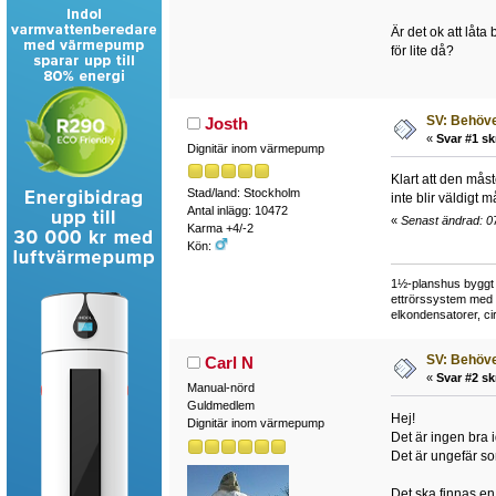
Är det ok att låt
för lite då?
SV: Behöve
Josth
«
Svar #1 sk
Dignitär inom värmepump
Klart att den må
Stad/land: Stockholm
inte blir väldigt 
Antal inlägg: 10472
«
Senast ändrad: 0
Karma +4/-2
Kön:
1½-planshus byggt i
ettrörssystem med r
elkondensatorer, cir
SV: Behöve
Carl N
«
Svar #2 sk
Manual-nörd
Guldmedlem
Hej!
Dignitär inom värmepump
Det är ingen bra
Det är ungefär so
Det ska finnas en