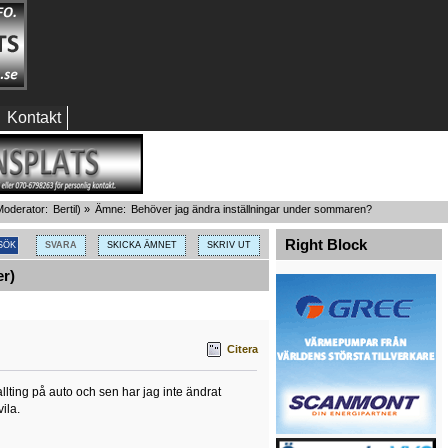
Kontakt
oderator:
Bertil
) »
Ämne:
Behöver jag ändra inställningar under sommaren?
Right Block
SVARA
SKICKA ÄMNET
SKRIV UT
r)
Citera
lting på auto och sen har jag inte ändrat
ila.