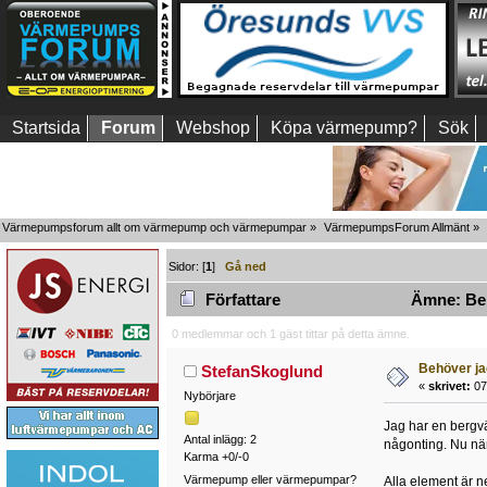
Startsida
Forum
Webshop
Köpa värmepump?
Sök
Värmepumpsforum allt om värmepump och värmepumpar
»
VärmepumpsForum Allmänt
»
Sidor: [
1
]
Gå ned
Författare
Ämne: Beh
0 medlemmar och 1 gäst tittar på detta ämne.
Behöver ja
StefanSkoglund
«
skrivet:
07
Nybörjare
Jag har en bergvä
Antal inlägg: 2
någonting. Nu när
Karma +0/-0
Värmepump eller värmepumpar?
Alla element är 