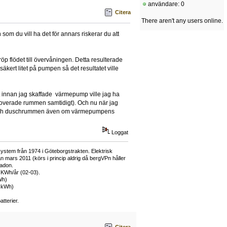
användare: 0
Citera
There aren't any users online.
som du vill ha det för annars riskerar du att
röp flödet till övervåningen. Detta resulterade
äkert litet på pumpen så det resultatet ville
t innan jag skaffade värmepump ville jag ha
renoverade rummen samtidigt). Och nu när jag
d- och duschrummen även om värmepumpens
Loggat
ystem från 1974 i Göteborgstrakten. Elektrisk
mars 2011 (körs i princip aldrig då bergVPn håller
adon.
 KWh/år (02-03).
Wh)
0 kWh)
tterier.
Citera