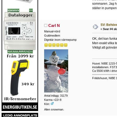
sommaren. Jag har
ställer in pumpe
SV: Behöve
Carl N
«
Svar #4 sk
Manual-nörd
Guldmedlem
OK, det kan funk
Dignitär inom värmepump
Men exakt vilka te
Viktigt att golvvä
Huset: NIBE 1215-5,
installationen. FST
Ca 5500 kWh i drive
-----------------------
Fritidshuset, NIBE 
Antal inlägg: 31179
Karma +22/-8
Kön:
Alien snowman.