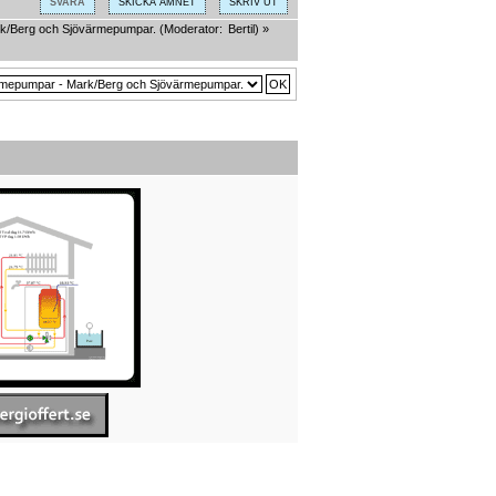
SVARA
SKICKA ÄMNET
SKRIV UT
k/Berg och Sjövärmepumpar.
(Moderator:
Bertil
) »