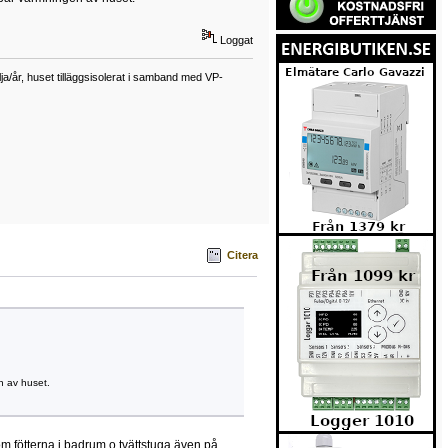
Loggat
a/år, huset tilläggsisolerat i samband med VP-
Citera
n av huset.
om fötterna i badrum o tvättstuga även på