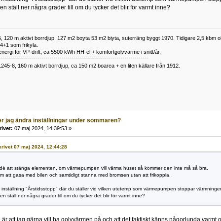
n ställ ner några grader till om du tycker det blir för varmt inne?
 120 m aktivt borrdjup, 127 m2 boyta 53 m2 biyta, suterräng byggt 1970. Tidigare 2,5 kbm olj
34+1 som frikyla.
nergi för VP-drift, ca 5500 kWh HH-el + komfortgolvvärme i snitt/år.
----------------------------------------------------------------------------
1245-8, 160 m aktivt borrdjup, ca 150 m2 boarea + en liten källare från 1912.
r jag ändra inställningar under sommaren?
rivet:
07 maj 2024, 14:39:53 »
skrivet 07 maj 2024, 12:44:28
 idé att stänga elementen, om värmepumpen vill värma huset så kommer den inte må så bra.
m att gasa med bilen och samtidigt stanna med bromsen utan att frikoppla.
 inställning "Årstidsstopp" där du ställer vid vilken utetemp som värmepumpen stoppar värmninge
n ställ ner några grader till om du tycker det blir för varmt inne?
n är att jag gärna vill ha golvvärmen på och att det faktiskt känns någorlunda varmt 