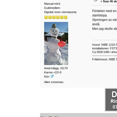
«
Svar #6 sk
Manual-nörd
Guldmedlem
Fördelen med en in
Dignitär inom värmepump
start/stopp.
Styrningen av vär
ändå.
Men jag skulle ab
Huset: NIBE 1215-5,
installationen. FST
Ca 5500 kWh i drive
-----------------------
Fritidshuset, NIBE 
Antal inlägg: 31179
Karma +22/-8
Kön:
Alien snowman.