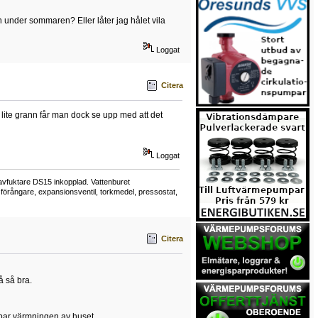
 under sommaren? Eller låter jag hålet vila
Loggat
Citera
ite grann får man dock se upp med att det
Loggat
avfuktare DS15 inkopplad. Vattenburet
 förångare, expansionsventil, torkmedel, pressostat,
Citera
 så bra.
ppar värmningen av huset.