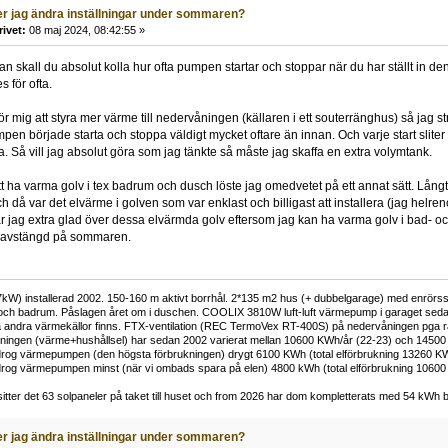
r jag ändra inställningar under sommaren?
rivet:
08 maj 2024, 08:42:55 »
 skall du absolut kolla hur ofta pumpen startar och stoppar när du har ställt in den 
s för ofta.
ör mig att styra mer värme till nedervåningen (källaren i ett souterränghus) så jag st
pen började starta och stoppa väldigt mycket oftare än innan. Och varje start sliter s
a. Så vill jag absolut göra som jag tänkte så måste jag skaffa en extra volymtank.
 ha varma golv i tex badrum och dusch löste jag omedvetet på ett annat sätt. Lång
h då var det elvärme i golven som var enklast och billigast att installera (jag hel
 jag extra glad över dessa elvärmda golv eftersom jag kan ha varma golv i ba
 avstängd på sommaren.
kW) installerad 2002. 150-160 m aktivt borrhål. 2*135 m2 hus (+ dubbelgarage) med enrörss
och badrum. Påslagen året om i duschen. COOLIX 3810W luft-luft värmepump i garaget sedan 
 andra värmekällor finns. FTX-ventilation (REC TermoVex RT-400S) på nedervåningen pga r
ukningen (värme+hushållsel) har sedan 2002 varierat mellan 10600 KWh/år (22-23) och 14500
rog värmepumpen (den högsta förbrukningen) drygt 6100 KWh (total elförbrukning 13260 K
rog värmepumpen minst (när vi ombads spara på elen) 4800 kWh (total elförbrukning 1060
tter det 63 solpaneler på taket till huset och from 2026 har dom kompletterats med 54 kWh ba
r jag ändra inställningar under sommaren?