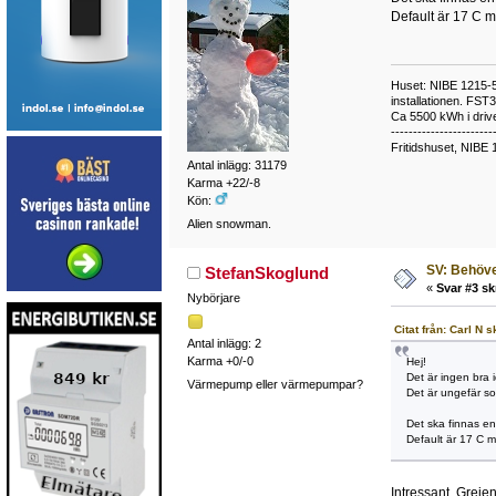
Default är 17 C me
Huset: NIBE 1215-5,
installationen. FST
Ca 5500 kWh i drive
-----------------------
Fritidshuset, NIBE 
Antal inlägg: 31179
Karma +22/-8
Kön:
Alien snowman.
SV: Behöve
StefanSkoglund
«
Svar #3 sk
Nybörjare
Citat från: Carl N 
Antal inlägg: 2
Karma +0/-0
Hej!
Det är ingen bra
Värmepump eller värmepumpar?
Det är ungefär so
Det ska finnas en
Default är 17 C me
Intressant. Greje