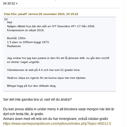
04:30:52 »
Citat från: joka97 skrivet 20 november 2023, 22:19:22
Hej!
Nyligen tillträtt hus där det står en IVT Greenline HT+ C7 från 2004.
Kompressorn är utbytt 2019.
Borrhål: 150m
1.5 plan ca 165kvm byggt 1973.
Radiatorer.
Jag undrar hur jag kan justera in den för att få jämnare drift, nu går den on/off
en timme i taget ungefär.
Värmekurvan är satt på 4.4 och har runt 21 grader inne.
Skall ev. köpa en ngenic för att kunna styra mer mot elpriset.
Bifogar logg på hur den driftade idag.
Ser det inte ganska bra ut, vad vill du ändra?
Du kan prova ställa in under meny 4 att blockera varje morgon när det är
dyrt och testa lite, är gratis.
Annars även med ett relä om du har innergivare, också nästan gratis
https://www.varmepumpsforum.com/vpforum/index.php?topic=80012.0