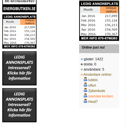
Online just nu!
gäster: 1422
dolda: 0
användare: 5
Användare online
:
lubbis
ulfuri
Zyberdude
svenske kocken
Heat?