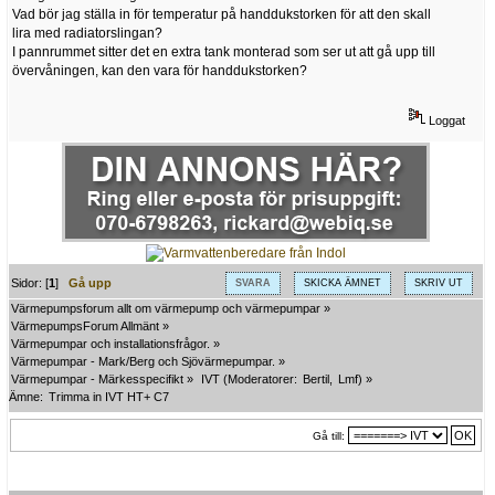
Vad bör jag ställa in för temperatur på handdukstorken för att den skall
lira med radiatorslingan?
I pannrummet sitter det en extra tank monterad som ser ut att gå upp till
övervåningen, kan den vara för handdukstorken?
Loggat
Sidor: [
1
]
Gå upp
SVARA
SKICKA ÄMNET
SKRIV UT
Värmepumpsforum allt om värmepump och värmepumpar
»
VärmepumpsForum Allmänt
»
Värmepumpar och installationsfrågor.
»
Värmepumpar - Mark/Berg och Sjövärmepumpar.
»
Värmepumpar - Märkesspecifikt
»
IVT
(Moderatorer:
Bertil
,
Lmf
) »
Ämne:
Trimma in IVT HT+ C7
Gå till: