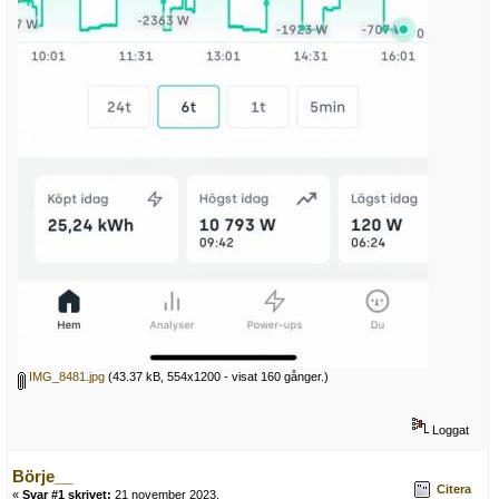
IMG_8481.jpg
(43.37 kB, 554x1200 - visat 160 gånger.)
Loggat
Börje__
Citera
«
Svar #1 skrivet:
21 november 2023,