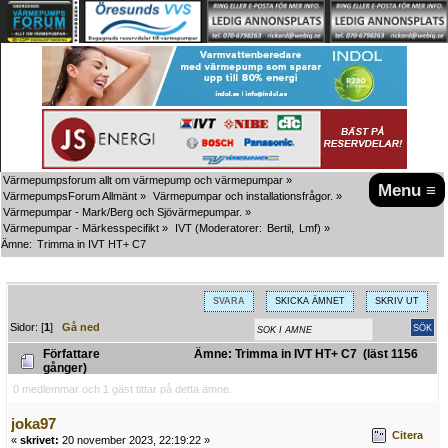
Värmepumpsforum allt om värmepump och värmepumpar
»
Menu ≡
VärmepumpsForum Allmänt
»
Värmepumpar och installationsfrågor.
»
Värmepumpar - Mark/Berg och Sjövärmepumpar.
»
Värmepumpar - Märkesspecifikt
»
IVT
(Moderatorer:
Bertil
,
Lmf
) »
Ämne:
Trimma in IVT HT+ C7
SVARA
SKICKA ÄMNET
SKRIV UT
Sidor: [
1
]
Gå ned
Författare
Ämne: Trimma in IVT HT+ C7 (läst 1156
gånger)
0 medlemmar och 1 gäst tittar på detta ämne.
joka97
Citera
«
skrivet:
20 november 2023, 22:19:22 »