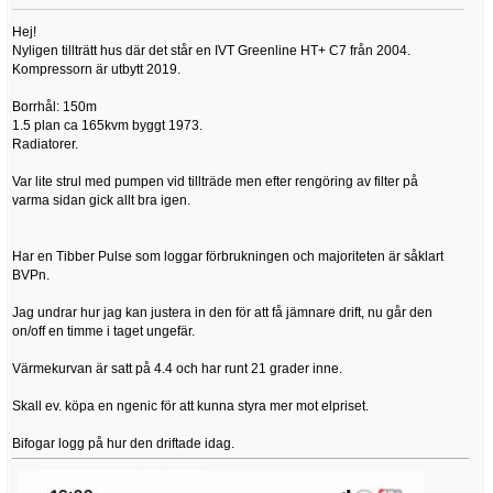
Hej!
Nyligen tillträtt hus där det står en IVT Greenline HT+ C7 från 2004.
Kompressorn är utbytt 2019.
Borrhål: 150m
1.5 plan ca 165kvm byggt 1973.
Radiatorer.
Var lite strul med pumpen vid tillträde men efter rengöring av filter på
varma sidan gick allt bra igen.
Har en Tibber Pulse som loggar förbrukningen och majoriteten är såklart
BVPn.
Jag undrar hur jag kan justera in den för att få jämnare drift, nu går den
on/off en timme i taget ungefär.
Värmekurvan är satt på 4.4 och har runt 21 grader inne.
Skall ev. köpa en ngenic för att kunna styra mer mot elpriset.
Bifogar logg på hur den driftade idag.