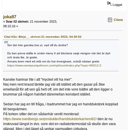
Loggat
joka97
Citera
«
Svar #2 skrivet:
21 november 2023,
08:15:16 »
Citat från: Börje__ skrivet 21 november 2023, 04:30:52
Ser det inte ganska bra ut, vad vill du ändra?
Du kan prova ställa in under meny 4 att blockera varje morgon när det är dyrt
och testa lite, är gratis.
Annars även med ett relä om du har innergivare, också nästan gratis
https://www.varmepumpsforum.com/vpforum/index.php?topic=80012.0
Kanske hamnar lite i att "mycket vill ha mer".
Nej men rent krasst tänkte jag väl att istället att den gasar på 3kw
emellanåt för att sen gå helt off, om det inte vore bättre att den ligger o
brummar på någon halvfart däremellan konstant istället.
Sedan har jag en till fråga, i badrummet har jag en handdukstork kopplad
till bergvärmen.
På torken sitter det en sådanhär ventil monterad:
https://www.svedbergs.se/produkter/handdukstorkar/ventil2/
den är nu
inskruvad längst in dvs. vore det en radiatortermostat så skulle den vara
stängd. Men i det läget så verkar varmvatten cirkulera.