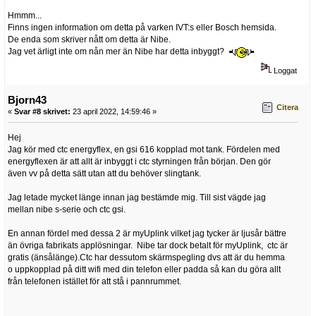
Hmmm...
Finns ingen information om detta på varken IVT:s eller Bosch hemsida.
De enda som skriver nått om detta är Nibe.
Jag vet ärligt inte om nån mer än Nibe har detta inbyggt?
Loggat
Bjorn43
Citera
«
Svar #8 skrivet:
23 april 2022, 14:59:46 »
Hej
Jag kör med ctc energyflex, en gsi 616 kopplad mot tank. Fördelen med
energyflexen är att allt är inbyggt i ctc styrningen från början. Den gör
även vv på detta sätt utan att du behöver slingtank.
Jag letade mycket länge innan jag bestämde mig. Till sist vägde jag
mellan nibe s-serie och ctc gsi.
En annan fördel med dessa 2 är myUplink vilket jag tycker är ljusår bättre
än övriga fabrikats applösningar. Nibe tar dock betalt för myUplink, ctc är
gratis (änsålänge).Ctc har dessutom skärmspegling dvs att är du hemma
o uppkopplad på ditt wifi med din telefon eller padda så kan du göra allt
från telefonen istället för att stå i pannrummet.