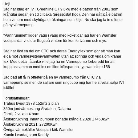
Hej!
Jag har idag en IVT Greenline C7 9,6kw med elpatron från 2001 som
krånglar sedan en tid tillbaka (pressostat hög). Den har gått på elpatron
hela vintern med skyhöga elräkningar som följd. Nu ska jag ta in offerter
på ny värmepump.
"Pannrummet" ligger vägg i vägg med köket där jag har en Wamsler
vedspis där vi eldar flitigt på vintern för komfortvärme och mys.
Jag har läst en del om CTC och deras Energyflex som gör att man kan
elda mot värmesystem/varmvatten utan att springa och vrida om kranar
tex. Med detta i åtanke ville jag ha en Värmepump förberedd för att
kopplas samman med tex en liten kökspanna. typ wamsler k158.
Jag bad att få in offerter på en ny värmepump från CTC via
värmepump.se men de säljare som ringt upp mig har helst velat sälja IVT
istället.
Förutsättningar:
Trähus byggt 1978 152m2 2 plan
350m jordvärmeslang Älvdalen, Dalarna
Familj 2 vuxna 4 barn
Årsförbrukning innan pumpen började krångla 2020 17450kwh
Årsförbrukning 2021 27200Kwh
Övriga värmekällor Vedspis i kök Wamsler
Kamin i vardagsrum Keddy