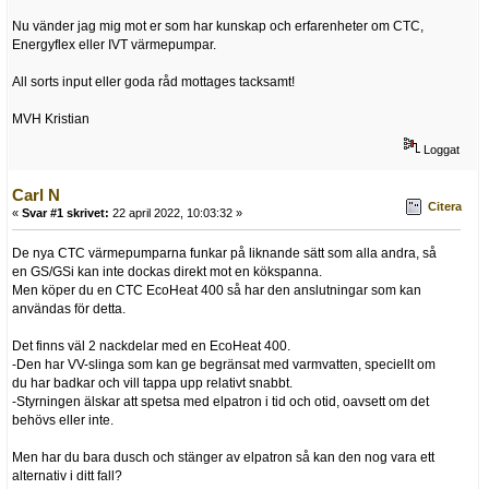
Nu vänder jag mig mot er som har kunskap och erfarenheter om CTC,
Energyflex eller IVT värmepumpar.
All sorts input eller goda råd mottages tacksamt!
MVH Kristian
Loggat
Carl N
Citera
«
Svar #1 skrivet:
22 april 2022, 10:03:32 »
De nya CTC värmepumparna funkar på liknande sätt som alla andra, så
en GS/GSi kan inte dockas direkt mot en kökspanna.
Men köper du en CTC EcoHeat 400 så har den anslutningar som kan
användas för detta.
Det finns väl 2 nackdelar med en EcoHeat 400.
-Den har VV-slinga som kan ge begränsat med varmvatten, speciellt om
du har badkar och vill tappa upp relativt snabbt.
-Styrningen älskar att spetsa med elpatron i tid och otid, oavsett om det
behövs eller inte.
Men har du bara dusch och stänger av elpatron så kan den nog vara ett
alternativ i ditt fall?