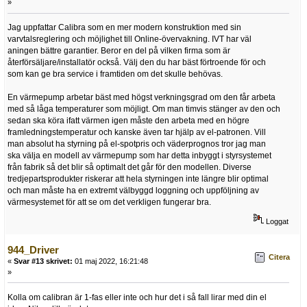
»
Jag uppfattar Calibra som en mer modern konstruktion med sin
varvtalsreglering och möjlighet till Online-övervakning. IVT har väl
aningen bättre garantier. Beror en del på vilken firma som är
återförsäljare/installatör också. Välj den du har bäst förtroende för och
som kan ge bra service i framtiden om det skulle behövas.
En värmepump arbetar bäst med högst verkningsgrad om den får arbeta
med så låga temperaturer som möjligt. Om man timvis stänger av den och
sedan ska köra ifatt värmen igen måste den arbeta med en högre
framledningstemperatur och kanske även tar hjälp av el-patronen. Vill
man absolut ha styrning på el-spotpris och väderprognos tror jag man
ska välja en modell av värmepump som har detta inbyggt i styrsystemet
från fabrik så det blir så optimalt det går för den modellen. Diverse
tredjepartsprodukter riskerar att hela styrningen inte längre blir optimal
och man måste ha en extremt välbyggd loggning och uppföljning av
värmesystemet för att se om det verkligen fungerar bra.
Loggat
944_Driver
Citera
«
Svar #13 skrivet:
01 maj 2022, 16:21:48
»
Kolla om calibran är 1-fas eller inte och hur det i så fall lirar med din el