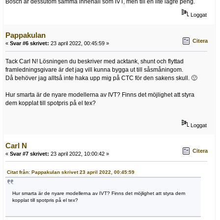
Bosch är dessutom samma innehåll som IVT, men till en lite lägre peng.
Loggat
Pappakulan
Citera
«
Svar #6 skrivet:
23 april 2022, 00:45:59 »
Tack Carl N! Lösningen du beskriver med acktank, shunt och flyttad
framledningsgivare är det jag vill kunna bygga ut till såsmåningom.
Då behöver jag alltså inte haka upp mig på CTC för den sakens skull. 🙂
Hur smarta är de nyare modellerna av IVT? Finns det möjlighet att styra
dem kopplat till spotpris på el tex?
Loggat
Carl N
Citera
«
Svar #7 skrivet:
23 april 2022, 10:00:42 »
Citat från: Pappakulan skrivet 23 april 2022, 00:45:59
Hur smarta är de nyare modellerna av IVT? Finns det möjlighet att styra dem
kopplat till spotpris på el tex?