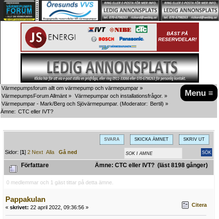
Värmepumpsforum allt om värmepump och värmepumpar
»
Menu ≡
VärmepumpsForum Allmänt
»
Värmepumpar och installationsfrågor.
»
Värmepumpar - Mark/Berg och Sjövärmepumpar.
(Moderator:
Bertil
) »
Ämne:
CTC eller IVT? 
SVARA
SKICKA ÄMNET
SKRIV UT
Sidor: [
1
]
2
Next
Alla
Gå ned
Författare
Ämne: CTC eller IVT? (läst 8198 gånger)
0 medlemmar och 1 gäst tittar på detta ämne.
Pappakulan
Citera
«
skrivet:
22 april 2022, 09:36:56 »