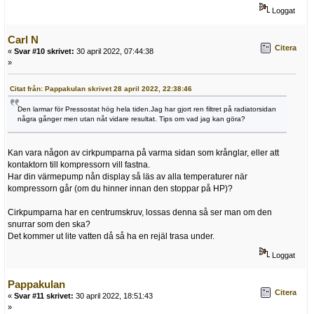
Loggat
Carl N
Citera
«
Svar #10 skrivet:
30 april 2022, 07:44:38
»
Citat från: Pappakulan skrivet 28 april 2022, 22:38:46
Den larmar för Pressostat hög hela tiden.Jag har gjort ren filtret på radiatorsidan
några gånger men utan nåt vidare resultat. Tips om vad jag kan göra?
Kan vara någon av cirkpumparna på varma sidan som krånglar, eller att
kontaktorn till kompressorn vill fastna.
Har din värmepump nån display så läs av alla temperaturer när
kompressorn går (om du hinner innan den stoppar på HP)?
Cirkpumparna har en centrumskruv, lossas denna så ser man om den
snurrar som den ska?
Det kommer ut lite vatten då så ha en rejäl trasa under.
Loggat
Pappakulan
Citera
«
Svar #11 skrivet:
30 april 2022, 18:51:43
»