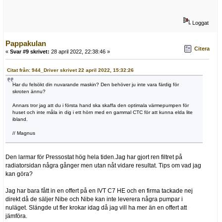
Loggat
Pappakulan
Citera
«
Svar #9 skrivet:
28 april 2022, 22:38:46 »
Citat från: 944_Driver skrivet 22 april 2022, 15:32:26
Har du felsökt din nuvarande maskin? Den behöver ju inte vara färdig för
skroten ännu?
Annars tror jag att du i första hand ska skaffa den optimala värmepumpen för
huset och inte måla in dig i ett hörn med en gammal CTC för att kunna elda lite
ibland.
// Magnus
Den larmar för Pressostat hög hela tiden.Jag har gjort ren filtret på
radiatorsidan några gånger men utan nåt vidare resultat. Tips om vad jag
kan göra?
Jag har bara fått in en offert på en IVT C7 HE och en firma tackade nej
direkt då de säljer Nibe och Nibe kan inte leverera några pumpar i
nuläget. Slängde ut fler krokar idag då jag vill ha mer än en offert att
jämföra.