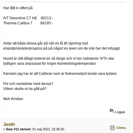
Har fått in offert på
IVT Greenline C7 HE 90213:-
Thermia Calibra 7 88195:-
Antar att båda dessa går på nåt vis få till styrning mot
elspotpris/väderprognos på på något vis även om de inte har det inbyggt.
Huset är rätt dåligt isolerat än så länge och vi har radiatorer. IVTn ska
tydligen vara anpassad för högre framledningstemperatur.
Känslan jag har är att Calibran som är frekvensstyrd borde vara tystare.
För och nackdelar med dessa?
Vilken skulle ni ha gått på?
Mvh Kristian
Loggat
Josth
Citera
«
Svar #12 skrivet:
01 maj 2022, 15:36:20