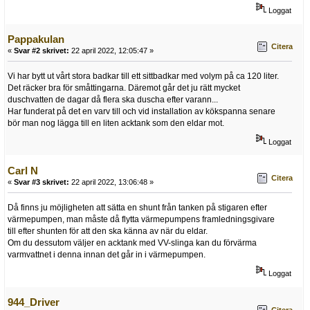
Loggat
Pappakulan
Citera
«
Svar #2 skrivet:
22 april 2022, 12:05:47 »
Vi har bytt ut vårt stora badkar till ett sittbadkar med volym på ca 120 liter.
Det räcker bra för småttingarna. Däremot går det ju rätt mycket
duschvatten de dagar då flera ska duscha efter varann...
Har funderat på det en varv till och vid installation av kökspanna senare
bör man nog lägga till en liten acktank som den eldar mot.
Loggat
Carl N
Citera
«
Svar #3 skrivet:
22 april 2022, 13:06:48 »
Då finns ju möjligheten att sätta en shunt från tanken på stigaren efter
värmepumpen, man måste då flytta värmepumpens framledningsgivare
till efter shunten för att den ska känna av när du eldar.
Om du dessutom väljer en acktank med VV-slinga kan du förvärma
varmvattnet i denna innan det går in i värmepumpen.
Loggat
944_Driver
Citera