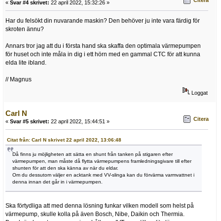
«
Svar #4 skrivet:
22 april 2022, 15:32:26 »
Har du felsökt din nuvarande maskin? Den behöver ju inte vara färdig för
skroten ännu?
Annars tror jag att du i första hand ska skaffa den optimala värmepumpen
för huset och inte måla in dig i ett hörn med en gammal CTC för att kunna
elda lite ibland.
// Magnus
Loggat
Carl N
Citera
«
Svar #5 skrivet:
22 april 2022, 15:44:51 »
Citat från: Carl N skrivet 22 april 2022, 13:06:48
Då finns ju möjligheten att sätta en shunt från tanken på stigaren efter
värmepumpen, man måste då flytta värmepumpens framledningsgivare till efter
shunten för att den ska känna av när du eldar.
Om du dessutom väljer en acktank med VV-slinga kan du förvärma varmvattnet i
denna innan det går in i värmepumpen.
Ska förtydliga att med denna lösning funkar vilken modell som helst på
värmepump, skulle kolla på även Bosch, Nibe, Daikin och Thermia.