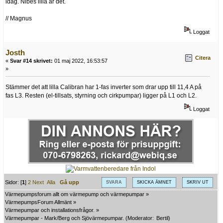
idag. Nibes lilla är det.
// Magnus
Loggat
Josth
Citera
«
Svar #14 skrivet:
01 maj 2022, 16:53:57
»
Stämmer det att lilla Calibran har 1-fas inverter som drar upp till 11,4 A på
fas L3. Resten (el-tillsats, styrning och cirkpumpar) ligger på L1 och L2.
Loggat
Sidor: [
1
]
2
Next
Alla
Gå upp
SVARA
SKICKA ÄMNET
SKRIV UT
Värmepumpsforum allt om värmepump och värmepumpar
»
VärmepumpsForum Allmänt
»
Värmepumpar och installationsfrågor.
»
Värmepumpar - Mark/Berg och Sjövärmepumpar.
(Moderator:
Bertil
)