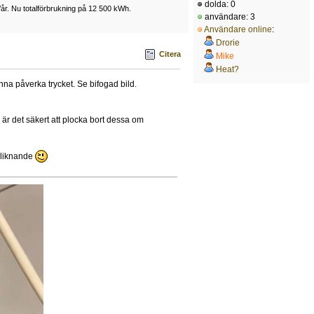
dolda: 0
/år. Nu totalförbrukning på 12 500 kWh.
användare: 3
Användare online
:
Drorie
Citera
Mike
Heat?
nna påverka trycket. Se bifogad bild.
, är det säkert att plocka bort dessa om
 liknande