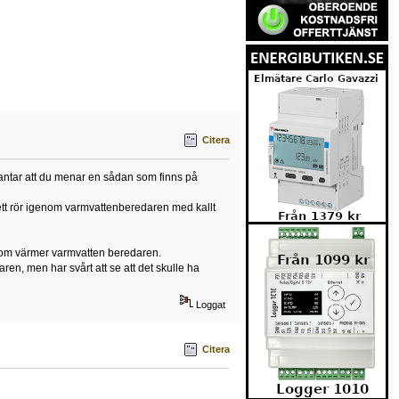
Citera
ag antar att du menar en sådan som finns på
n ett rör igenom varmvattenberedaren med kallt
 som värmer varmvatten beredaren.
en, men har svårt att se att det skulle ha
Loggat
Citera