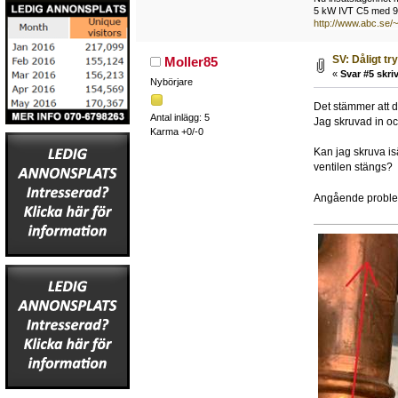
5 kW IVT C5 med 92 
http://www.abc.se/
SV: Dåligt tr
Moller85
«
Svar #5 skriv
Nybörjare
Det stämmer att de
Antal inlägg: 5
Jag skruvad in och
Karma +0/-0
Kan jag skruva isä
ventilen stängs?
Angående problem