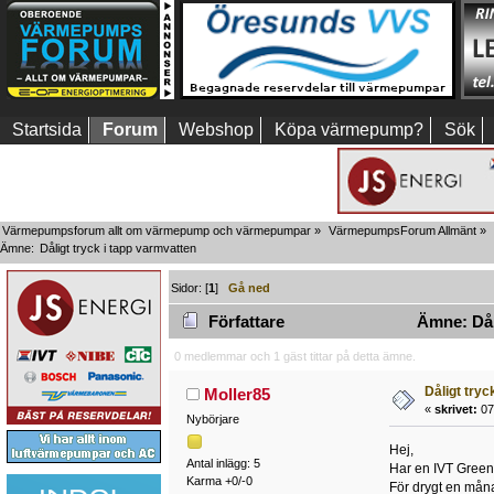
Startsida
Forum
Webshop
Köpa värmepump?
Sök
Värmepumpsforum allt om värmepump och värmepumpar
»
VärmepumpsForum Allmänt
»
Ämne:
Dåligt tryck i tapp varmvatten
Sidor: [
1
]
Gå ned
Författare
Ämne: Dåli
0 medlemmar och 1 gäst tittar på detta ämne.
Dåligt tryc
Moller85
«
skrivet:
07 
Nybörjare
Hej,
Antal inlägg: 5
Har en IVT Greenl
Karma +0/-0
För drygt en måna