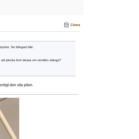
Citera
rycket. Se bifogad bild.
rt att plocka bort dessa om ventilen stängs?
nligt den vita pilen.