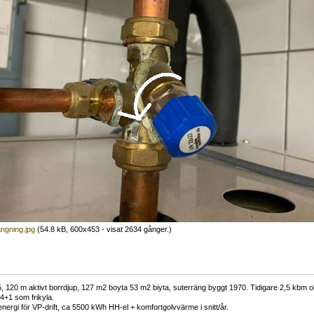
ngning.jpg
(54.8 kB, 600x453 - visat 2634 gånger.)
 120 m aktivt borrdjup, 127 m2 boyta 53 m2 biyta, suterräng byggt 1970. Tidigare 2,5 kbm olj
34+1 som frikyla.
nergi för VP-drift, ca 5500 kWh HH-el + komfortgolvvärme i snitt/år.