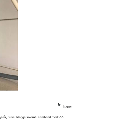
Loggat
a/år, huset tilläggsisolerat i samband med VP-