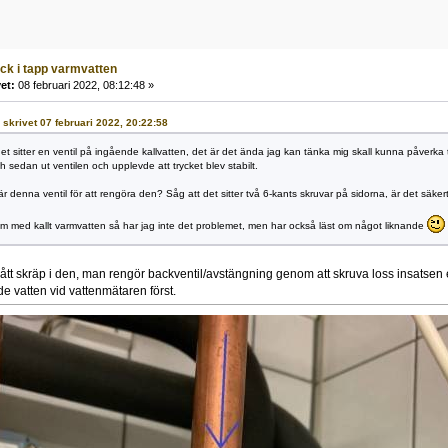
yck i tapp varmvatten
et:
08 februari 2022, 08:12:48 »
5 skrivet 07 februari 2022, 20:22:58
et sitter en ventil på ingående kallvatten, det är det ända jag kan tänka mig skall kunna påverka t
h sedan ut ventilen och upplevde att trycket blev stabilt.
är denna ventil för att rengöra den? Såg att det sitter två 6-kants skruvar på sidorna, är det säke
 med kallt varmvatten så har jag inte det problemet, men har också läst om något liknande
nått skräp i den, man rengör backventil/avstängning genom att skruva loss insatsen e
 vatten vid vattenmätaren först.