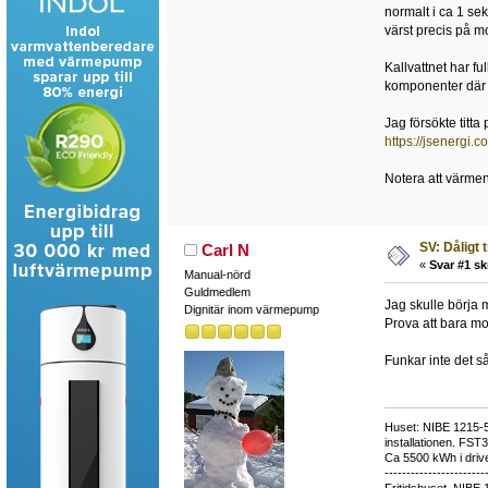
normalt i ca 1 sek
värst precis på 
Kallvattnet har fu
komponenter där 
Jag försökte titt
https://jsenergi.c
Notera att värmen
SV: Dåligt 
Carl N
«
Svar #1 sk
Manual-nörd
Guldmedlem
Jag skulle börja 
Dignitär inom värmepump
Prova att bara mo
Funkar inte det s
Huset: NIBE 1215-5,
installationen. FST
Ca 5500 kWh i drive
-----------------------