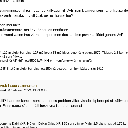
na påverka detta.
vstängningsventil på ingående kallvatten till VVB, nån klåfinger som har pillrat på 
ckventil i anslutning till 1, skräp har fastnat här?
ngen mer idé?
rrådsberedare, det är 2 rör och en behållare.
d varmt vatten från värmepumpen men den kan inte påverka flödet genom VVB.
 120 m aktivt borrdjup, 127 m2 boyta 53 m2 biyta, suterräng byggt 1970. Tidigare 2,5 kbm olj
34+1 som frikyla.
nergi för VP-drift, ca 5500 kWh HH-el + komfortgolvvärme i snitt/år.
----------------------------------------------------------------------------
1245-8, 160 m aktivt borrdjup, ca 150 m2 boarea + en liten källare från 1912.
tryck i tapp varmvatten
rivet:
07 februari 2022, 13:21:08 »
kallt? Hade en kompis som hade detta problem vilket visade sig bero på att källvattne
. Finns några sådana fall beskrivna tidigare i forumet.
otterns Daikin XRH40 och Daikin Origo XRH 25 som värmer/kyler 1,5 plans hus på 170 kv
med fjärrvärme men tidigare