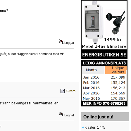
denna?
Loggat
a/år, huset tilläggsisolerat i samband med VP-
Citera
t rann baklänges till varmvattnet i en
Loggat
Online just nu!
m
gäster: 1775