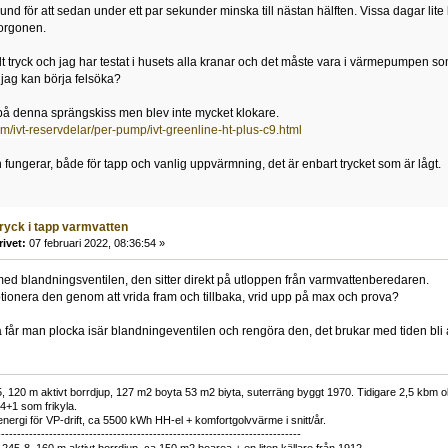
und för att sedan under ett par sekunder minska till nästan hälften. Vissa dagar lite
morgonen.
llt tryck och jag har testat i husets alla kranar och det måste vara i värmepumpen som
jag kan börja felsöka?
a på denna sprängskiss men blev inte mycket klokare.
om/ivt-reservdelar/per-pump/ivt-greenline-ht-plus-c9.html
 fungerar, både för tapp och vanlig uppvärmning, det är enbart trycket som är lågt.
tryck i tapp varmvatten
rivet:
07 februari 2022, 08:36:54 »
med blandningsventilen, den sitter direkt på utloppen från varmvattenberedaren.
tionera den genom att vrida fram och tillbaka, vrid upp på max och prova?
å får man plocka isär blandningeventilen och rengöra den, det brukar med tiden bli 
 120 m aktivt borrdjup, 127 m2 boyta 53 m2 biyta, suterräng byggt 1970. Tidigare 2,5 kbm olj
34+1 som frikyla.
nergi för VP-drift, ca 5500 kWh HH-el + komfortgolvvärme i snitt/år.
----------------------------------------------------------------------------