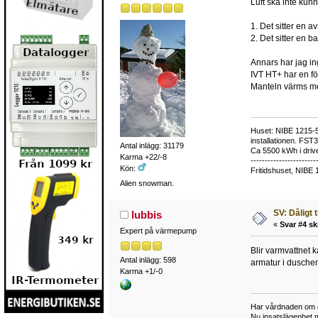
Luft ska inte kun
1. Det sitter en a
2. Det sitter en ba
Annars har jag i
IVT HT+ har en fö
Manteln värms me
Huset: NIBE 1215-5,
installationen. FST
Antal inlägg: 31179
Ca 5500 kWh i drive
Karma +22/-8
-----------------------
Kön:
Fritidshuset, NIBE 
Alien snowman.
SV: Dåligt 
lubbis
«
Svar #4 sk
Expert på värmepump
Blir varmvattnet 
Antal inlägg: 598
armatur i duschen
Karma +1/-0
Har vårdnaden om d
Nu insatslägenhet 