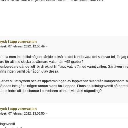
1245-8, 160 m aktivt borrdjup, ca 150 m2 boarea + en liten källare från 1912.
tryck i tapp varmvatten
rivet:
07 februari 2022, 12:55:49 »
r detta men inte hittat någon, tänkte också att det kunde vara det som var fel, för j
e för att inte skicka ut värmare vatten än ~65 grader?
enberedare går det ett rör direkt ut till "tapp vattnet" med varmt vatten. Går även i
 Finns ingen ventil på någon utav dessa.
ta är ett slutet system och att uppvärmningen av tappvatten sker ifrån kompressorn
åledes inte gå ut någon annan stans än i toppen. Finns en luftningsventil på beredar
, än mindre att det stannar i beredaren utan att vi märkt någonting?
tryck i tapp varmvatten
rivet:
07 februari 2022, 13:05:50 »
ngsventil.