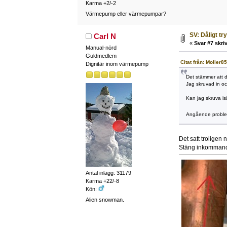
Karma +2/-2
Värmepump eller värmepumpar?
SV: Dåligt tr
Carl N
«
Svar #7 skriv
Manual-nörd
Guldmedlem
Citat från: Moller8
Dignitär inom värmepump
Det stämmer att d
Jag skruvad in oc
Kan jag skruva is
Angående problem
Det satt troligen 
Stäng inkommande
Antal inlägg: 31179
Karma +22/-8
Kön:
Alien snowman.