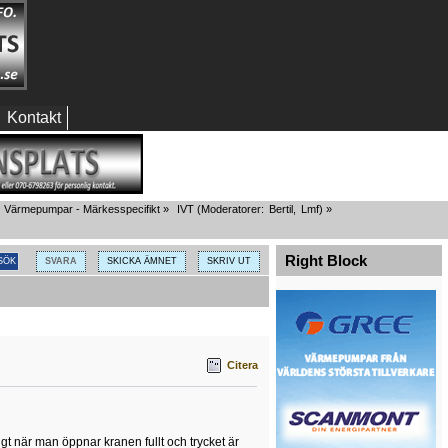
Kontakt
Värmepumpar - Märkesspecifikt
»
IVT
(Moderatorer:
Bertil
,
Lmf
) »
Right Block
SVARA
SKICKA ÄMNET
SKRIV UT
Citera
gt när man öppnar kranen fullt och trycket är