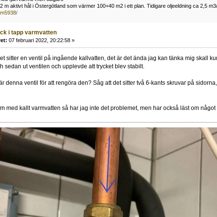
m aktivt hål i Östergötland som värmer 100+40 m2 i ett plan. Tidigare oljeeldning ca 2,5 m3
~m5938/
yck i tapp varmvatten
et:
07 februari 2022, 20:22:58 »
t sitter en ventil på ingående kallvatten, det är det ända jag kan tänka mig skall ku
 sedan ut ventilen och upplevde att trycket blev stabilt.
r denna ventil för att rengöra den? Såg att det sitter två 6-kants skruvar på sidorna
 med kallt varmvatten så har jag inte det problemet, men har också läst om något