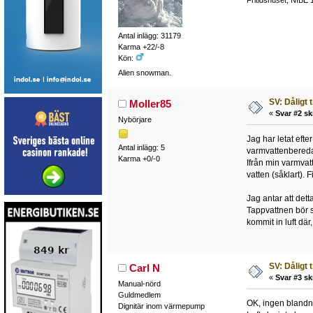
Fritidshuset, NIBE 
Antal inlägg: 31179
Karma +22/-8
Kön:
Alien snowman.
SV: Dåligt 
Moller85
«
Svar #2 sk
Nybörjare
Jag har letat efte
Antal inlägg: 5
varmvattenberedar
Karma +0/-0
Ifrån min varmvatt
vatten (såklart).
Jag antar att det
Tappvattnen bör s
kommit in luft där
SV: Dåligt 
Carl N
«
Svar #3 sk
Manual-nörd
Guldmedlem
OK, ingen blandni
Dignitär inom värmepump