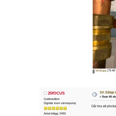
Ventil.jpg
(79.48 
SV: Dåligt 
25fOCUS
«
Svar #6 sk
Guldmedlem
Dignitär inom värmepump
Går bra att plock
Antal inlägg: 5450