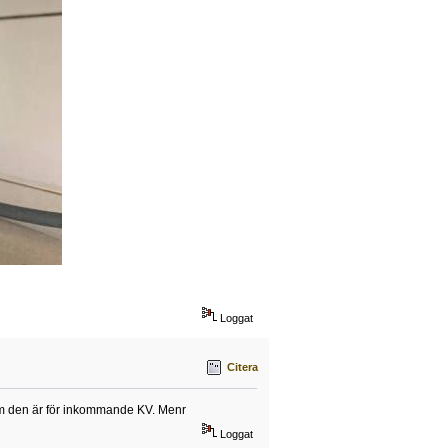
Loggat
Citera
r om den är för inkommande KV. Menr
Loggat