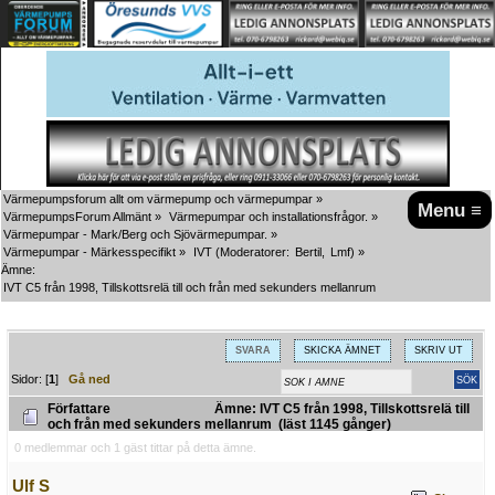
Värmepumpsforum allt om värmepump och värmepumpar
»
Menu ≡
VärmepumpsForum Allmänt
»
Värmepumpar och installationsfrågor.
»
Värmepumpar - Mark/Berg och Sjövärmepumpar.
»
Värmepumpar - Märkesspecifikt
»
IVT
(Moderatorer:
Bertil
,
Lmf
) »
Ämne:
IVT C5 från 1998, Tillskottsrelä till och från med sekunders mellanrum
SVARA
SKICKA ÄMNET
SKRIV UT
Sidor: [
1
]
Gå ned
Författare
Ämne: IVT C5 från 1998, Tillskottsrelä till
och från med sekunders mellanrum (läst 1145 gånger)
0 medlemmar och 1 gäst tittar på detta ämne.
Ulf S