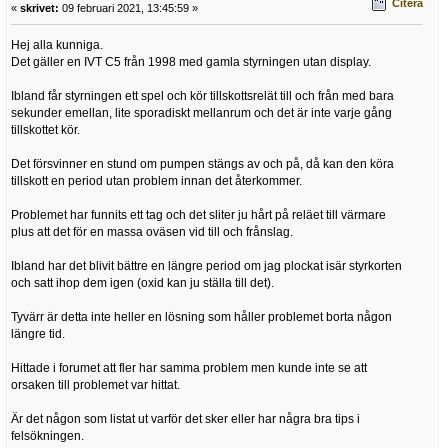
Citera
«
skrivet:
09 februari 2021, 13:45:59 »
Hej alla kunniga.
Det gäller en IVT C5 från 1998 med gamla styrningen utan display.
Ibland får styrningen ett spel och kör tillskottsrelät till och från med bara
sekunder emellan, lite sporadiskt mellanrum och det är inte varje gång
tillskottet kör.
Det försvinner en stund om pumpen stängs av och på, då kan den köra
tillskott en period utan problem innan det återkommer.
Problemet har funnits ett tag och det sliter ju hårt på reläet till värmare
plus att det för en massa oväsen vid till och frånslag.
Ibland har det blivit bättre en längre period om jag plockat isär styrkorten
och satt ihop dem igen (oxid kan ju ställa till det).
Tyvärr är detta inte heller en lösning som håller problemet borta någon
längre tid.
Hittade i forumet att fler har samma problem men kunde inte se att
orsaken till problemet var hittat.
Är det någon som listat ut varför det sker eller har några bra tips i
felsökningen.