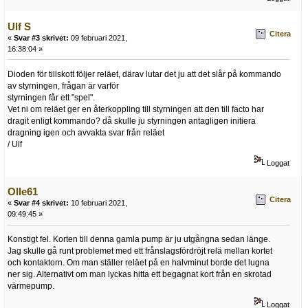
Ulf S
Citera
«
Svar #3 skrivet:
09 februari 2021,
16:38:04 »
Dioden för tillskott följer reläet, därav lutar det ju att det slår på kommando
av styrningen, frågan är varför
styrningen får ett "spel".
Vet ni om reläet ger en återkoppling till styrningen att den till facto har
dragit enligt kommando? då skulle ju styrningen antagligen initiera
dragning igen och avvakta svar från reläet
/ Ulf
Loggat
Olle61
Citera
«
Svar #4 skrivet:
10 februari 2021,
09:49:45 »
Konstigt fel. Korten till denna gamla pump är ju utgångna sedan länge.
Jag skulle gå runt problemet med ett frånslagsfördröjt relä mellan kortet
och kontaktorn. Om man ställer reläet på en halvminut borde det lugna
ner sig. Alternativt om man lyckas hitta ett begagnat kort från en skrotad
värmepump.
Loggat