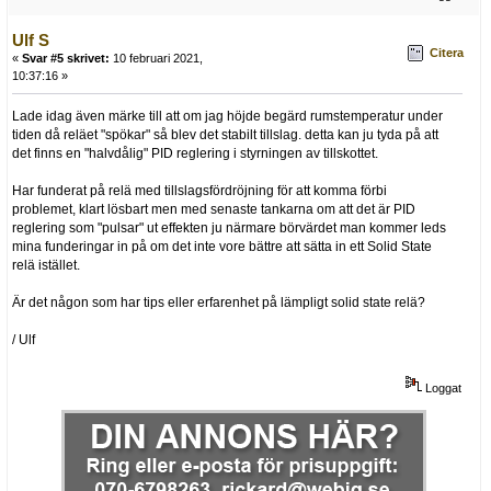
Ulf S
Citera
«
Svar #5 skrivet:
10 februari 2021,
10:37:16 »
Lade idag även märke till att om jag höjde begärd rumstemperatur under
tiden då reläet "spökar" så blev det stabilt tillslag. detta kan ju tyda på att
det finns en "halvdålig" PID reglering i styrningen av tillskottet.
Har funderat på relä med tillslagsfördröjning för att komma förbi
problemet, klart lösbart men med senaste tankarna om att det är PID
reglering som "pulsar" ut effekten ju närmare börvärdet man kommer leds
mina funderingar in på om det inte vore bättre att sätta in ett Solid State
relä istället.
Är det någon som har tips eller erfarenhet på lämpligt solid state relä?
/ Ulf
Loggat