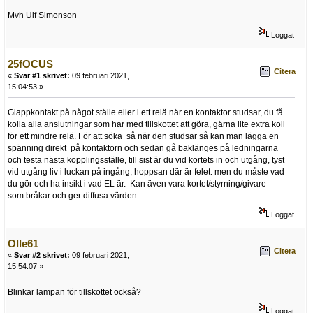
Mvh Ulf Simonson
Loggat
25fOCUS
Citera
«
Svar #1 skrivet:
09 februari 2021,
15:04:53 »
Glappkontakt på något ställe eller i ett relä när en kontaktor studsar, du få
kolla alla anslutningar som har med tillskottet att göra, gärna lite extra koll
för ett mindre relä. För att söka så när den studsar så kan man lägga en
spänning direkt på kontaktorn och sedan gå baklänges på ledningarna
och testa nästa kopplingsställe, till sist är du vid kortets in och utgång, tyst
vid utgång liv i luckan på ingång, hoppsan där är felet. men du måste vad
du gör och ha insikt i vad EL är. Kan även vara kortet/styrning/givare
som bråkar och ger diffusa värden.
Loggat
Olle61
Citera
«
Svar #2 skrivet:
09 februari 2021,
15:54:07 »
Blinkar lampan för tillskottet också?
Loggat