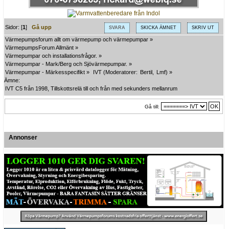
Sidor: [
1
]
Gå upp
SVARA
SKICKA ÄMNET
SKRIV UT
Värmepumpsforum allt om värmepump och värmepumpar
»
VärmepumpsForum Allmänt
»
Värmepumpar och installationsfrågor.
»
Värmepumpar - Mark/Berg och Sjövärmepumpar.
»
Värmepumpar - Märkesspecifikt
»
IVT
(Moderatorer:
Bertil
,
Lmf
) »
Ämne:
IVT C5 från 1998, Tillskottsrelä till och från med sekunders mellanrum
Gå till:
Annonser