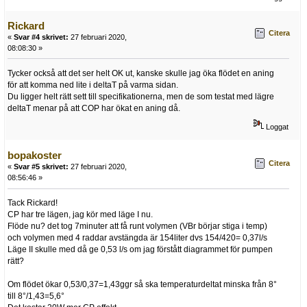
Rickard
Citera
«
Svar #4 skrivet:
27 februari 2020,
08:08:30 »
Tycker också att det ser helt OK ut, kanske skulle jag öka flödet en aning
för att komma ned lite i deltaT på varma sidan.
Du ligger helt rätt sett till specifikationerna, men de som testat med lägre
deltaT menar på att COP har ökat en aning då.
Loggat
bopakoster
Citera
«
Svar #5 skrivet:
27 februari 2020,
08:56:46 »
Tack Rickard!
CP har tre lägen, jag kör med läge I nu.
Flöde nu? det tog 7minuter att få runt volymen (VBr börjar stiga i temp)
och volymen med 4 raddar avstängda är 154liter dvs 154/420= 0,37l/s
Läge II skulle med då ge 0,53 l/s om jag förstått diagrammet för pumpen
rätt?
Om flödet ökar 0,53/0,37=1,43ggr så ska temperaturdeltat minska från 8°
till 8°/1,43=5,6°