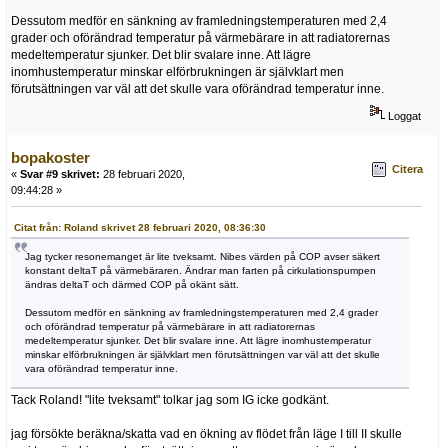
Dessutom medför en sänkning av framledningstemperaturen med 2,4
grader och oförändrad temperatur på värmebärare in att radiatorernas
medeltemperatur sjunker. Det blir svalare inne. Att lägre
inomhustemperatur minskar elförbrukningen är självklart men
förutsättningen var väl att det skulle vara oförändrad temperatur inne.
Loggat
bopakoster
Citera
«
Svar #9 skrivet:
28 februari 2020,
09:44:28 »
Citat från: Roland skrivet 28 februari 2020, 08:36:30
Jag tycker resonemanget är lite tveksamt. Nibes värden på COP avser säkert
konstant deltaT på värmebäraren. Ändrar man farten på cirkulationspumpen
ändras deltaT och därmed COP på okänt sätt.
Dessutom medför en sänkning av framledningstemperaturen med 2,4 grader
och oförändrad temperatur på värmebärare in att radiatorernas
medeltemperatur sjunker. Det blir svalare inne. Att lägre inomhustemperatur
minskar elförbrukningen är självklart men förutsättningen var väl att det skulle
vara oförändrad temperatur inne.
Tack Roland! "lite tveksamt" tolkar jag som IG icke godkänt.
jag försökte beräkna/skatta vad en ökning av flödet från läge I till II skulle