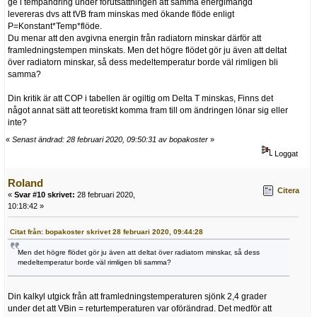
ge i tempändring under förutsättningen att samma energimängd
levereras dvs att tVB fram minskas med ökande flöde enligt
P=Konstant*Temp*flöde.
Du menar att den avgivna energin från radiatorn minskar därför att
framledningstempen minskats. Men det högre flödet gör ju även att deltat
över radiatorn minskar, så dess medeltemperatur borde väl rimligen bli
samma?
Din kritik är att COP i tabellen är ogiltig om Delta T minskas, Finns det
något annat sätt att teoretiskt komma fram till om ändringen lönar sig eller
inte?
«
Senast ändrad: 28 februari 2020, 09:50:31 av bopakoster
»
Loggat
Roland
Citera
«
Svar #10 skrivet:
28 februari 2020,
10:18:42 »
Citat från: bopakoster skrivet 28 februari 2020, 09:44:28
Men det högre flödet gör ju även att deltat över radiatorn minskar, så dess
medeltemperatur borde väl rimligen bli samma?
Din kalkyl utgick från att framledningstemperaturen sjönk 2,4 grader
under det att VBin = returtemperaturen var oförändrad. Det medför att