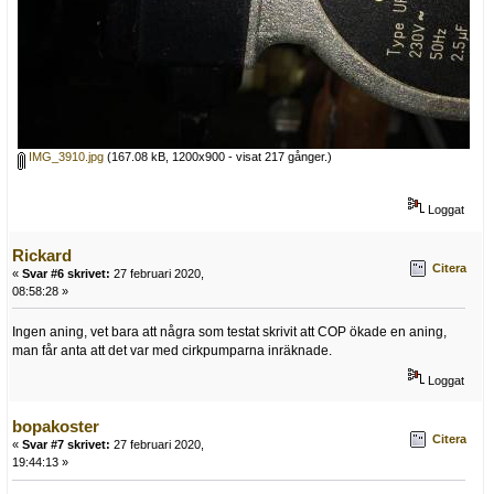
IMG_3910.jpg
(167.08 kB, 1200x900 - visat 217 gånger.)
Loggat
Rickard
Citera
«
Svar #6 skrivet:
27 februari 2020,
08:58:28 »
Ingen aning, vet bara att några som testat skrivit att COP ökade en aning,
man får anta att det var med cirkpumparna inräknade.
Loggat
bopakoster
Citera
«
Svar #7 skrivet:
27 februari 2020,
19:44:13 »