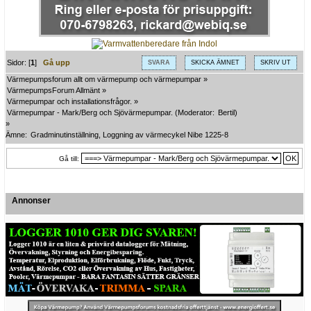
Sidor: [
1
]
Gå upp
SVARA
SKICKA ÄMNET
SKRIV UT
Värmepumpsforum allt om värmepump och värmepumpar
»
VärmepumpsForum Allmänt
»
Värmepumpar och installationsfrågor.
»
Värmepumpar - Mark/Berg och Sjövärmepumpar.
(Moderator:
Bertil
)
»
Ämne:
Gradminutinställning, Loggning av värmecykel Nibe 1225-8
Gå till:
Annonser