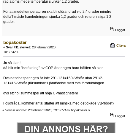
radiatorns medeltemperatur sjunker 1,2 grader.
För att medeltemperaturen ska bli oförändrad vid 2,4 grader mindre
deltaT måste framledningen sjunka 1,2 grader och returen stiga 1,2
grader.
Loggat
bopakoster
Citera
«
Svar #11 skrivet:
28 februari 2020,
10:56:42 »
Ja så klart!
då blir min "beräkning" av COP-ändringen bara hälften så stor....
Dvs nettobesparingen är inte 291-131=160kWh/år utan 291/2-
131=15kWh/år (försumbart i jämförelse med totalförbrukningen.
dvs ett nollsummespel att höja CPhastigheten!
Följdfråga, kommer antal starter att minska med det ökade VB-flödet?
«
Senast ändrad: 28 februari 2020, 19:59:53 av bopakoster
»
Loggat