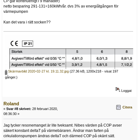
CP går kontinuerligt i 9 månader)
netto besparing 291-131=160kWh/år. dvs 3% av energiåtgången för
värmepumpen
Kan det vara i rätt socken??
Skärmavbild 2020-02-27 kl. 19.11.32.jpg
(27.36 kB, 1200x218 - visat 197
gånger.)
Loggat
Roland
Citera
«
Svar #8 skrivet:
28 februari 2020,
08:36:30 »
Jag tycker resonemanget är lite tveksamt. Nibes värden på COP avser
säkert konstant deltaT på värmebäraren. Ändrar man farten på
cirkulationspumpen ändras deltaT och därmed COP på okänt sätt.