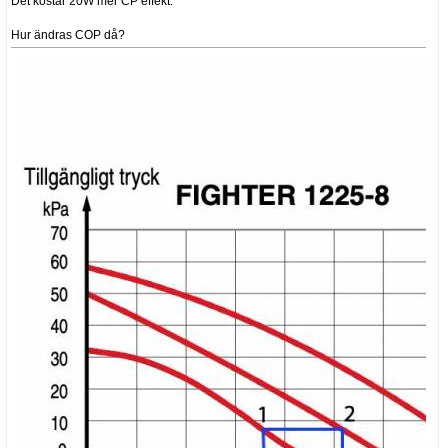
Det kostar 20W mer CP effekt.
Hur ändras COP då?