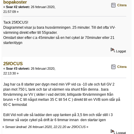
bopakoster
Citera
«
Svar #2 skrivet:
26 februari 2020,
21:57:09 »
Tack 25fOCUS!
Diagrammet visar ju bara husvärmningen. 25 minuter. Till det ofta VV-
värmning direkt efter till 55grader.
Omstart sker efter c:a 45minuter så en hel cykel är 70minuter eller 21
starter/dygn
Loggat
25fOCUS
Citera
«
Svar #3 skrivet:
26 februari 2020,
22:13:30 »
Jag har ca 8 starter per dygn med min VP vid ca -10 ute och full GV 2
plan mot 750 L tank och tar ut värmen via shunt från denna . bara
förvärmning av VV ( skiter i vad det blir, billigaste förvärmningen från
brunn + 6 C till något mellan 35 C till 54 C ) direkt till en VVB som står på
60 C termostat
Edit Vid noll ute så laddar den upp tanken på 3,5 tim och står still i 3
timmar så varje cykel på drift är 6 timmar innan den startar igen
«
Senast ändrad: 26 februari 2020, 22:21:20 av 25fOCUS
»
Loggat