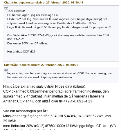
Citat från: bopakoster skrivet 27 februari 2020, 08:56:46
Tack Rickard!
CP har tre lägen, jag kör med läge I nu.
Flöde nu? det tog 7minuter att få runt volymen (VBr börjar stiga i temp) och
volymen med 4 raddar avstängda är 154liter dvs 154/420= 0,37l/s
Läge II skulle med då ge 0,53 l/s om jag förstått diagrammet för pumpen rätt?
Om flödet ökar 0,53/0,37=1,43ggr så ska temperaturdeltat minska från 8° till
8°/1,43=5,6°
Det kostar 20W mer CP effekt.
Hur ändras COP då?
Citat från: Rickard skrivet 27 februari 2020, 08:58:28
Ingen aning, vet bara att några som testat skrivit att COP ökade en aning, man
får anta att det var med cirkpumparna inräknade.
Hm..då beräknar jag själv utifrån Nibes data (bilaga):
COP ökar med 0,091enheter per grad lägre framledningstemp, den
sjunker med 2,4° (räknat linjärt mellan de två värdena i tabellen)
Antar att COP är 4,0 och alltså ökar till 4+2,4x0,091=4,23
Vad blir besparingen per år?
Minskar energi åtgången från 5343 till 5343x4,0/4,23=5052kWh, dvs
291kWh
men förbrukar 20Wx(9/12)x8760/1000=131kWh pga högre CP-fart, (VB-