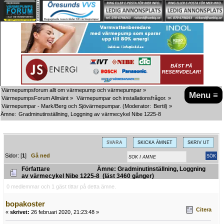
Värmepumpsforum allt om värmepump och värmepumpar
»
Menu ≡
VärmepumpsForum Allmänt
»
Värmepumpar och installationsfrågor.
»
Värmepumpar - Mark/Berg och Sjövärmepumpar.
(Moderator:
Bertil
) »
Ämne:
Gradminutinställning, Loggning av värmecykel Nibe 1225-8
SVARA
SKICKA ÄMNET
SKRIV UT
Sidor: [
1
]
Gå ned
Författare
Ämne: Gradminutinställning, Loggning
av värmecykel Nibe 1225-8 (läst 3460 gånger)
0 medlemmar och 1 gäst tittar på detta ämne.
bopakoster
Citera
«
skrivet:
26 februari 2020, 21:23:48 »