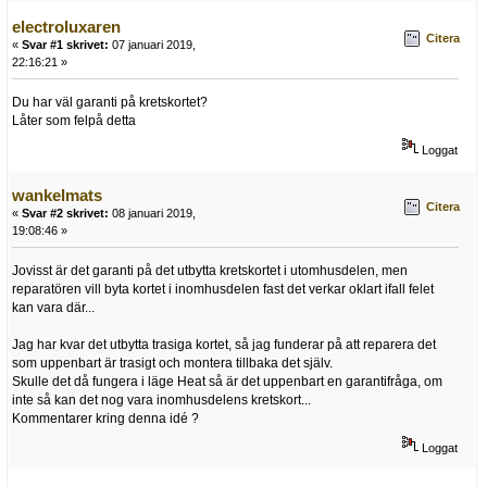
electroluxaren
Citera
«
Svar #1 skrivet:
07 januari 2019,
22:16:21 »
Du har väl garanti på kretskortet?
Låter som felpå detta
Loggat
wankelmats
Citera
«
Svar #2 skrivet:
08 januari 2019,
19:08:46 »
Jovisst är det garanti på det utbytta kretskortet i utomhusdelen, men
reparatören vill byta kortet i inomhusdelen fast det verkar oklart ifall felet
kan vara där...
Jag har kvar det utbytta trasiga kortet, så jag funderar på att reparera det
som uppenbart är trasigt och montera tillbaka det själv.
Skulle det då fungera i läge Heat så är det uppenbart en garantifråga, om
inte så kan det nog vara inomhusdelens kretskort...
Kommentarer kring denna idé ?
Loggat