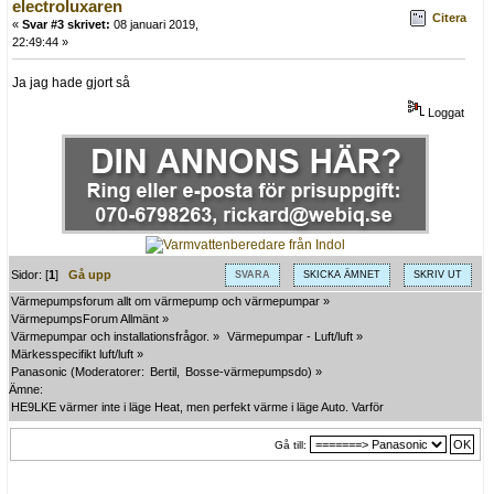
electroluxaren
Citera
«
Svar #3 skrivet:
08 januari 2019,
22:49:44 »
Ja jag hade gjort så
Loggat
Sidor: [
1
]
Gå upp
SVARA
SKICKA ÄMNET
SKRIV UT
Värmepumpsforum allt om värmepump och värmepumpar
»
VärmepumpsForum Allmänt
»
Värmepumpar och installationsfrågor.
»
Värmepumpar - Luft/luft
»
Märkesspecifikt luft/luft
»
Panasonic
(Moderatorer:
Bertil
,
Bosse-värmepumpsdo
) »
Ämne:
HE9LKE värmer inte i läge Heat, men perfekt värme i läge Auto. Varför ?
Gå till: