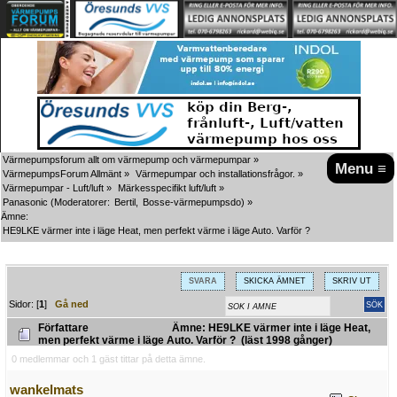
Värmepumpsforum allt om värmepump och värmepumpar
»
Menu ≡
VärmepumpsForum Allmänt
»
Värmepumpar och installationsfrågor.
»
Värmepumpar - Luft/luft
»
Märkesspecifikt luft/luft
»
Panasonic
(Moderatorer:
Bertil
,
Bosse-värmepumpsdo
) »
Ämne:
HE9LKE värmer inte i läge Heat, men perfekt värme i läge Auto. Varför ?
SVARA
SKICKA ÄMNET
SKRIV UT
Sidor: [
1
]
Gå ned
Författare
Ämne: HE9LKE värmer inte i läge Heat,
men perfekt värme i läge Auto. Varför ? (läst 1998 gånger)
0 medlemmar och 1 gäst tittar på detta ämne.
wankelmats