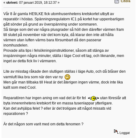
Citera
«
skrivet:
07 januari 2019, 18:12:37 »
Vår 8 år gamla HE9LKE fick utomhusenhetens kretskortet utbytt av
reparatör i höstas. Spänningsregulatorn IC1 på kortet har uppenbarligen
gått sönder på grund av överspänning under sommaren.
Så länge som det var några plusgrader så höll den därefter värmen fram
till slutet på november när det kom kyla, då klarar den inte att hålla
värmen utan luften värms bara försumbart då den passerar
inomhusdelen.
Provade alla tips i felsökningsinstruktioner, såsom att stänga av
inspänningen några minuter, ställa i läge Cool ett tag, och liknande, men
inget av detta fick liv i värmaren.
Lite av misstag råkade den slutligen ställas i läge Auto, och då blåser den
varmluft lika bra som när den var ny
Men går man tillbaka till Heat är det återigen ingen värme, dock inte lika
kallt som med Cool.
Reparatören har ingen aning om vad det är för fel
utan föreslår att
byta innerenhetens kretskort för en massa tusenlappar ytterligare.
Kan det avhjälpa felet ? eller är det troligare att något missats vid
reparationen ?
Är det någon som varit med om detta fenomen ?
Loggat