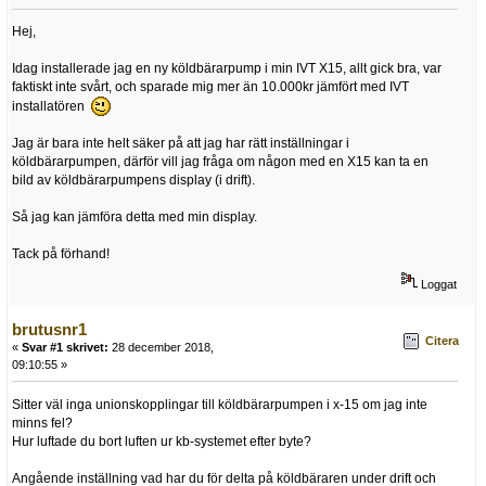
Hej,
Idag installerade jag en ny köldbärarpump i min IVT X15, allt gick bra, var
faktiskt inte svårt, och sparade mig mer än 10.000kr jämfört med IVT
installatören
Jag är bara inte helt säker på att jag har rätt inställningar i
köldbärarpumpen, därför vill jag fråga om någon med en X15 kan ta en
bild av köldbärarpumpens display (i drift).
Så jag kan jämföra detta med min display.
Tack på förhand!
Loggat
brutusnr1
Citera
«
Svar #1 skrivet:
28 december 2018,
09:10:55 »
Sitter väl inga unionskopplingar till köldbärarpumpen i x-15 om jag inte
minns fel?
Hur luftade du bort luften ur kb-systemet efter byte?
Angående inställning vad har du för delta på köldbäraren under drift och