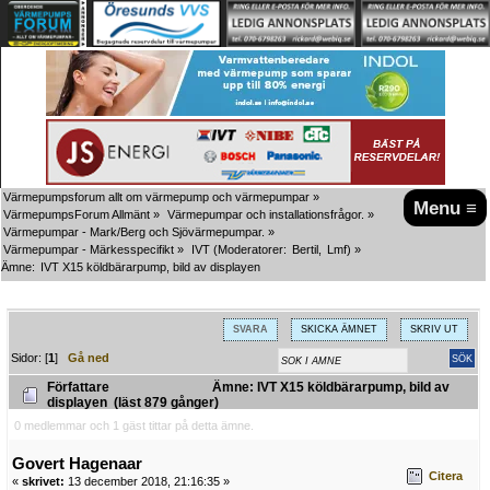
Värmepumpsforum allt om värmepump och värmepumpar
»
Menu ≡
VärmepumpsForum Allmänt
»
Värmepumpar och installationsfrågor.
»
Värmepumpar - Mark/Berg och Sjövärmepumpar.
»
Värmepumpar - Märkesspecifikt
»
IVT
(Moderatorer:
Bertil
,
Lmf
) »
Ämne:
IVT X15 köldbärarpump, bild av displayen
SVARA
SKICKA ÄMNET
SKRIV UT
Sidor: [
1
]
Gå ned
Författare
Ämne: IVT X15 köldbärarpump, bild av
displayen (läst 879 gånger)
0 medlemmar och 1 gäst tittar på detta ämne.
Govert Hagenaar
Citera
«
skrivet:
13 december 2018, 21:16:35 »