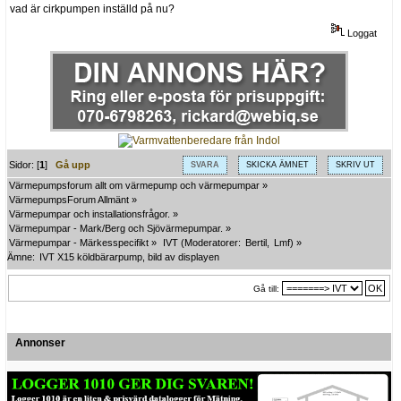
vad är cirkpumpen inställd på nu?
Loggat
Sidor: [
1
]
Gå upp
SVARA
SKICKA ÄMNET
SKRIV UT
Värmepumpsforum allt om värmepump och värmepumpar
»
VärmepumpsForum Allmänt
»
Värmepumpar och installationsfrågor.
»
Värmepumpar - Mark/Berg och Sjövärmepumpar.
»
Värmepumpar - Märkesspecifikt
»
IVT
(Moderatorer:
Bertil
,
Lmf
) »
Ämne:
IVT X15 köldbärarpump, bild av displayen
Gå till:
Annonser