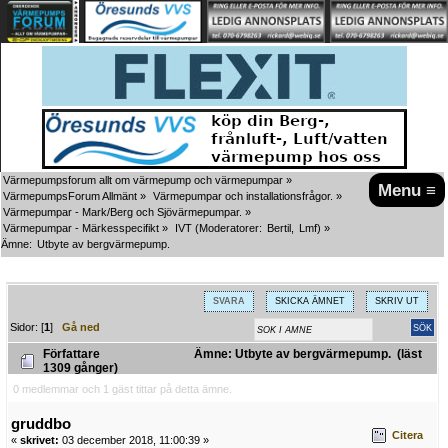
Värmepumpsforum allt om värmepump och värmepumpar
»
Menu ≡
VärmepumpsForum Allmänt
»
Värmepumpar och installationsfrågor.
»
Värmepumpar - Mark/Berg och Sjövärmepumpar.
»
Värmepumpar - Märkesspecifikt
»
IVT
(Moderatorer:
Bertil
,
Lmf
) »
Ämne:
Utbyte av bergvärmepump.
SVARA
SKICKA ÄMNET
SKRIV UT
Sidor: [
1
]
Gå ned
Författare
Ämne: Utbyte av bergvärmepump. (läst
1309 gånger)
0 medlemmar och 1 gäst tittar på detta ämne.
gruddbo
Citera
«
skrivet:
03 december 2018, 11:00:39 »