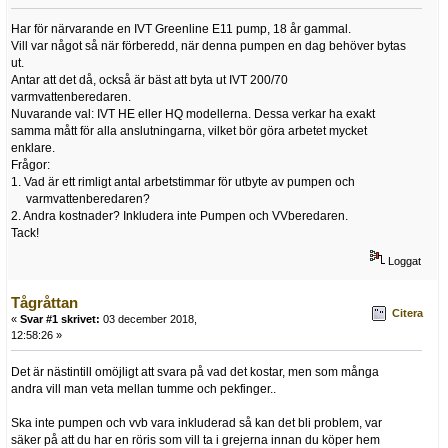
Har för närvarande en IVT Greenline E11 pump, 18 år gammal.
Vill var något så när förberedd, när denna pumpen en dag behöver bytas
ut.
Antar att det då, också är bäst att byta ut IVT 200/70
varmvattenberedaren.
Nuvarande val: IVT HE eller HQ modellerna. Dessa verkar ha exakt
samma mått för alla anslutningarna, vilket bör göra arbetet mycket
enklare.
Frågor:
1. Vad är ett rimligt antal arbetstimmar för utbyte av pumpen och
varmvattenberedaren?
2. Andra kostnader? Inkludera inte Pumpen och VVberedaren.
Tack!
Loggat
Tågråttan
Citera
«
Svar #1 skrivet:
03 december 2018,
12:58:26 »
Det är nästintill omöjligt att svara på vad det kostar, men som många
andra vill man veta mellan tumme och pekfinger..
Ska inte pumpen och vvb vara inkluderad så kan det bli problem, var
säker på att du har en röris som vill ta i grejerna innan du köper hem