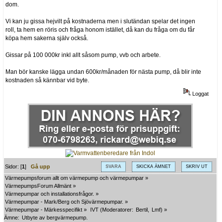
dom.
Vi kan ju gissa hejvilt på kostnaderna men i slutändan spelar det ingen
roll, ta hem en röris och fråga honom istället, då kan du fråga om du får
köpa hem sakerna själv också.
Gissar på 100 000kr inkl allt såsom pump, vvb och arbete.
Man bör kanske lägga undan 600kr/månaden för nästa pump, då blir inte
kostnaden så kännbar vid byte.
Loggat
Sidor: [
1
]
Gå upp
SVARA
SKICKA ÄMNET
SKRIV UT
Värmepumpsforum allt om värmepump och värmepumpar
»
VärmepumpsForum Allmänt
»
Värmepumpar och installationsfrågor.
»
Värmepumpar - Mark/Berg och Sjövärmepumpar.
»
Värmepumpar - Märkesspecifikt
»
IVT
(Moderatorer:
Bertil
,
Lmf
) »
Ämne:
Utbyte av bergvärmepump.