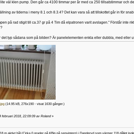
lite väl klen pump. Den går ca 4100 timmar per år med ca 250 tillsatstimmar och det
tällning av tiderna i meny 8.1 och 8.3.4? Det kan vara så att tillskottet går in för snab
en på rad stigit till ca.37 gr på 4 Tim då elpatronen varit avslagen." Förstår inte ri
r?
det typ sådana som på bilden? Är panelelementen enkla eller dubbla, med eller u
.jpg
(14.95 kB, 276x190 - visat 1630 gånger.)
 februari 2018, 22:09:09 av Roland
»
 m aktivt hål (Cirka 0 grader på KBin på senvintern) i Danderyd som värmer 118 dåligt isoler