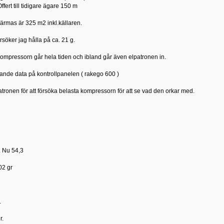
ffert till tidigare ägare 150 m
ärmas är 325 m2 inkl.källaren.
rsöker jag hålla på ca. 21 g.
kompressorn går hela tiden och ibland går även elpatronen in.
jande data på kontrollpanelen ( rakego 600 )
atronen för att försöka belasta kompressorn för att se vad den orkar med.
. Nu 54,3
02 gr
.
r.