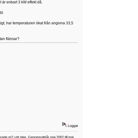
 är enbart 3 kW effekt då.
bt.
ktigt, har temperaturen ökat från angivna 33,5
tan flänsar?
Loggat
ade m2 i ett plan. Genomsnitt/år maj 2002 till maj