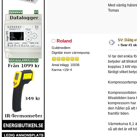
Med vänlig hälsn
Tomas
SV: Dålig e
Roland
«
Svar #1 sk
Guldmedlem
Dignitär inom värmepump
Vi tar det enkla f
betyder att tillsk
Antal inlägg: 10036
kopplas 3 kW elpa
Karma +19/-4
färdigt vilket bet
Kompressortempera
Kompressortiden 2
tillsatstiden bar
kompressorn har g
den håller på att
framför tiden.
Värmekurva 6,1 är
så att det är ett