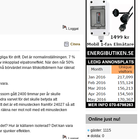
Loggat
Citera
gliga för drift. Det är normalinställningen. 7 %
% av inkopplad elpatroneffekt. När den når 50%
 börvärdet innan tillskottstimern har räknat
 vara.
ssorn gått 2400 timmar per år skulle
ra varvet för det skulle betyda att
t det är ett minustecken framför 24027 så att
 räkna ner mot noll med ett minustecken
Online just nu!
 det? Hur är källaren isolerad? Det kan vara
gäster: 1115
 sjunker effekten.
dolda: 0
Loggat