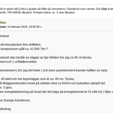
 m aktivt hål (Cirka 0 grader på KBin på senvintern) i Danderyd som värmer 118 dåligt isoler
r/år, 790 kWh/år tillsatsel. Pumpen klarar ca -3 utan tillsatsel.
ffekt
rivet:
14 februari 2018, 19:50:59 »
 Roland.
 ett minustecken före drifttiden.
t kompressorn gått ca. 42 000 Tim ?
solerad utan består av väggar av typ hålsten tror jag ca 40 cm tjocka.
ment och 1 st fläktkonvektor.
kamelement ( tror jag det heter ) och även panelelement kanske hälften av varje.
 40 talet och har tegelväggar som är ca. 40 cm. Tjocka.
så tilläggsisolerades huset på utsidan med ca 50mm och putsades utanpå det.
är 3 glas.
en energideklarering på huset där det sägs att energibehovet är 51 kW/ m2 ( låter or
dra Sverige Karlskrona
jälvdrag.