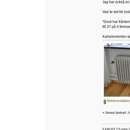
Jag har också en 
Vad är det för ins
"Dock har fråntemp
till 37 på 4 timma
Kamelementen är 
Sektionsradiator
«
Senast ändrad: 14
5 kW IVT C5 med 118