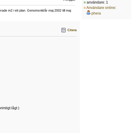
användare: 1
Användare online
:
ade m2 i ett plan. Genomsnitt/år maj 2002 till maj
phera
Citera
imligt lågt )