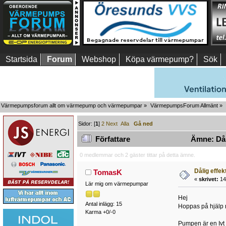
Startsida
Forum
Webshop
Köpa värmepump?
Sök
Värmepumpsforum allt om värmepump och värmepumpar
»
VärmepumpsForum Allmänt
»
Sidor: [
1
]
2
Next
Alla
Gå ned
Författare
Ämne: Dåli
0 medlemmar och 2 gäster tittar på detta ämne.
Dålig effek
TomasK
«
skrivet:
14 
Lär mig om värmepumpar
Hej
Antal inlägg: 15
Hoppas på hjälp 
Karma +0/-0
Pumpen är en Ivt