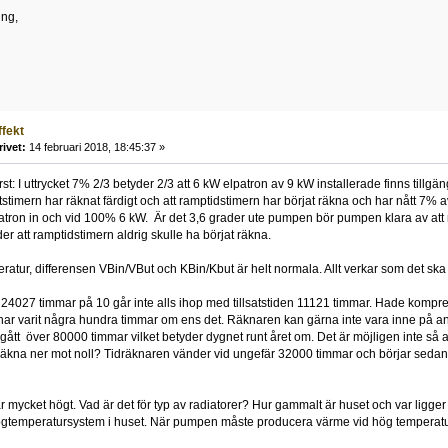
ing,
ffekt
rivet:
14 februari 2018, 18:45:37 »
örst: I uttrycket 7% 2/3 betyder 2/3 att 6 kW elpatron av 9 kW installerade finns tillgän
ottstimern har räknat färdigt och att ramptidstimern har börjat räkna och har nått 7
tron in och vid 100% 6 kW. Är det 3,6 grader ute pumpen bör pumpen klara av att nå
yder att ramptidstimern aldrig skulle ha börjat räkna.
tur, differensen VBin/VBut och KBin/Kbut är helt normala. Allt verkar som det ska
4027 timmar på 10 går inte alls ihop med tillsatstiden 11121 timmar. Hade kompre
a har varit några hundra timmar om ens det. Räknaren kan gärna inte vara inne på and
ått över 80000 timmar vilket betyder dygnet runt året om. Det är möjligen inte så at
 räkna ner mot noll? Tidräknaren vänder vid ungefär 32000 timmar och börjar sedan
 mycket högt. Vad är det för typ av radiatorer? Hur gammalt är huset och var ligger
 högtemperatursystem i huset. När pumpen måste producera värme vid hög temperatur