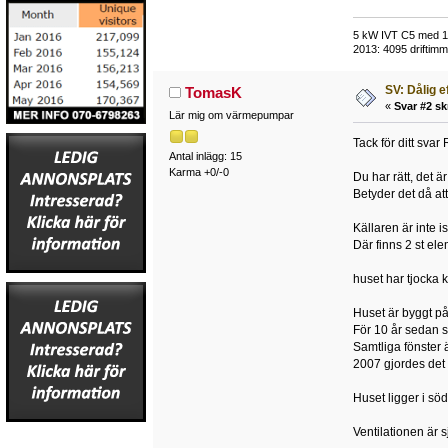
5 kW IVT C5 med 118
2013: 4095 driftimma
SV: Dålig e
TomasK
«
Svar #2 sk
Lär mig om värmepumpar
Tack för ditt svar
Antal inlägg: 15
Karma +0/-0
Du har rätt, det är
Betyder det då at
Källaren är inte i
Där finns 2 st ele
huset har tjocka 
Huset är byggt på
För 10 år sedan 
Samtliga fönster 
2007 gjordes det 
Huset ligger i sö
Ventilationen är s