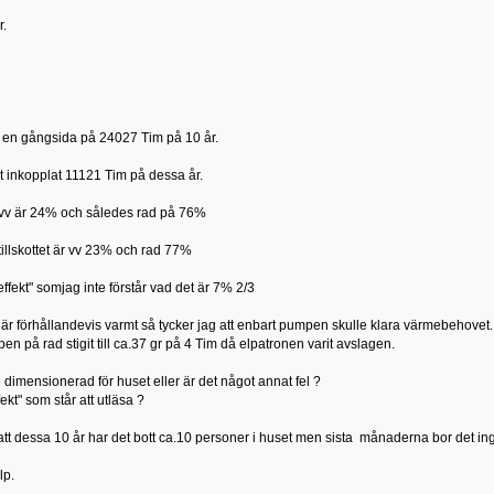
r.
en gångsida på 24027 Tim på 10 år.
rit inkopplat 11121 Tim på dessa år.
vv är 24% och således rad på 76%
illskottet är vv 23% och rad 77%
effekt" somjag inte förstår vad det är 7% 2/3
 är förhållandevis varmt så tycker jag att enbart pumpen skulle klara värmebehovet.
n på rad stigit till ca.37 gr på 4 Tim då elpatronen varit avslagen.
 dimensionerad för huset eller är det något annat fel ?
ekt" som står att utläsa ?
 att dessa 10 år har det bott ca.10 personer i huset men sista månaderna bor det in
lp.