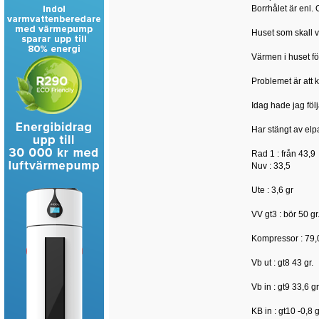
Borrhålet är enl. O
Huset som skall v
Värmen i huset fö
Problemet är att 
Idag hade jag föl
Har stängt av elp
Rad 1 : från 43,9
Nuv : 33,5
Ute : 3,6 gr
VV gt3 : bör 50 gr
Kompressor : 79,
Vb ut : gt8 43 gr.
Vb in : gt9 33,6 gr
KB in : gt10 -0,8 g