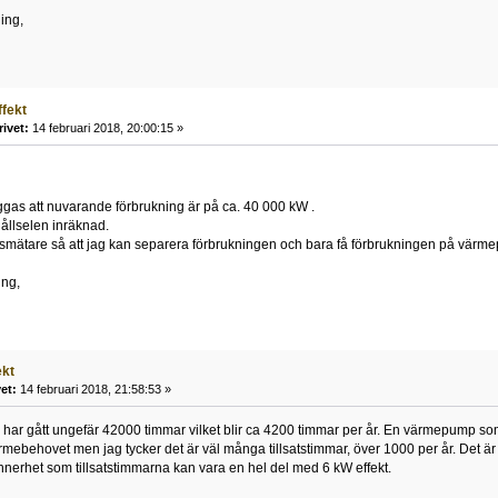
ing,
ffekt
rivet:
14 februari 2018, 20:00:15 »
äggas att nuvarande förbrukning är på ca. 40 000 kW .
hållselen inräknad.
asmätare så att jag kan separera förbrukningen och bara få förbrukningen på vär
ing,
ekt
et:
14 februari 2018, 21:58:53 »
har gått ungefär 42000 timmar vilket blir ca 4200 timmar per år. En värmepump som
värmebehovet men jag tycker det är väl många tillsatstimmar, över 1000 per år. Det ä
synnerhet som tillsatstimmarna kan vara en hel del med 6 kW effekt.