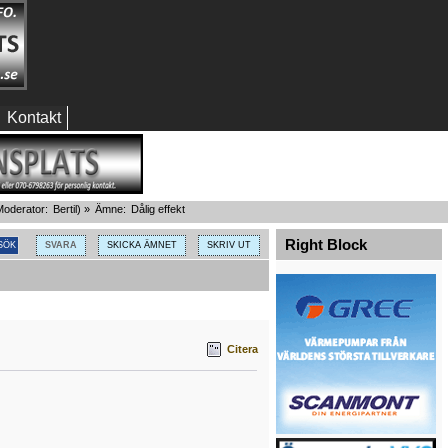
Kontakt
oderator:
Bertil
) »
Ämne:
Dålig effekt
Right Block
SVARA
SKICKA ÄMNET
SKRIV UT
Citera