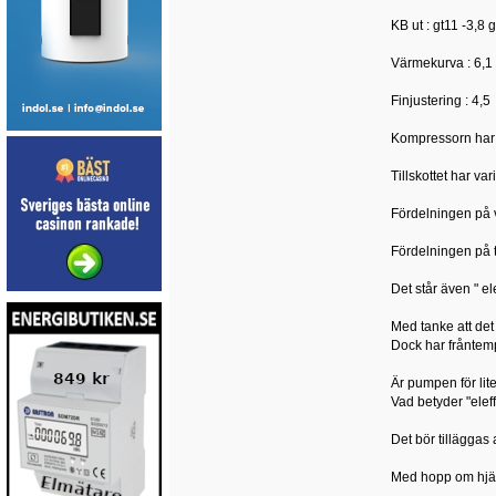
KB ut : gt11 -3,8 g
Värmekurva : 6,1
Finjustering : 4,5
Kompressorn har 
Tillskottet har va
Fördelningen på 
Fördelningen på t
Det står även " el
Med tanke att det
Dock har fråntempe
Är pumpen för lite
Vad betyder "eleff
Det bör tilläggas
Med hopp om hjä