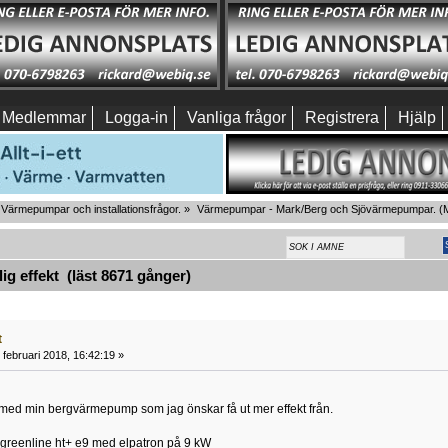
Medlemmar
Logga-in
Vanliga frågor
Registrera
Hjälp
Värmepumpar och installationsfrågor.
»
Värmepumpar - Mark/Berg och Sjövärmepumpar.
(M
g effekt (läst 8671 gånger)
t
februari 2018, 16:42:19 »
med min bergvärmepump som jag önskar få ut mer effekt från.
 greenline ht+ e9 med elpatron på 9 kW