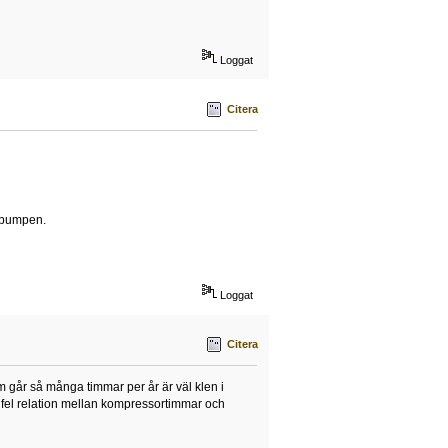
Loggat
Citera
mepumpen.
Loggat
Citera
 går så många timmar per år är väl klen i
r fel relation mellan kompressortimmar och