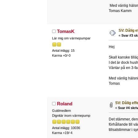
Med vänlig hälsn
Tomas Kamm
SV: Dålig e
TomasK
«
Svar #3 sk
Lär mig om värmepumpar
Hej
Antal inlägg: 15
Karma +0/-0
Skall kanske till
I det är dock hus
Väntar på en 3-f
Med vänlig hälsn
Tomas
SV: Dålig eff
Roland
«
Svar #4 skriv
Guldmedlem
Dignitär inom värmepump
Det stämmer, den 
förhållande till 
Antal inlägg: 10036
tillsatstimmar i 
Karma +19/-4