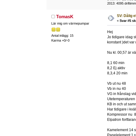
2013: 4095 driftimma
SV: Dålig e
TomasK
«
Svar #5 sk
Lär mig om värmepumpar
Hej
Antal inlägg: 15
Jo tidigare idag 
Karma +0/-0
konstant )det var 
Nu kl. 00,57 är v
8,1 60 min
8,2 Ej aktiv
8,3,4 20 min
Vb ut nu 48
Vb in nu 40
VG in frånslag vi
Utetemperaturen ha
KB in och ut sam
Har tidigare i kväll
Kompressor nu 84
Elpatron fortfara
Kamelement 14 st
Panelelement 1 r