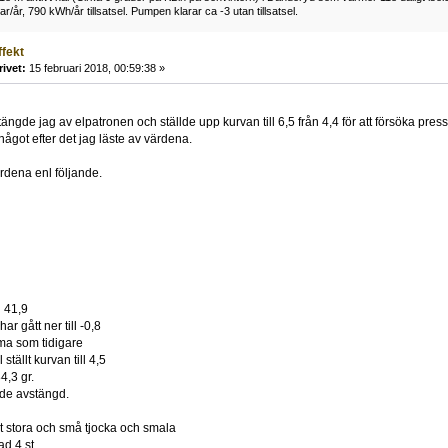
r/år, 790 kWh/år tillsatsel. Pumpen klarar ca -3 utan tillsatsel.
ffekt
rivet:
15 februari 2018, 00:59:38 »
stängde jag av elpatronen och ställde upp kurvan till 6,5 från 4,4 för att försöka p
något efter det jag läste av värdena.
ärdena enl följande.
d 41,9
r gått ner till -0,8
ma som tidigare
 ställt kurvan till 4,5
,3 gr.
nde avstängd.
 stora och små tjocka och smala
ad 4 st