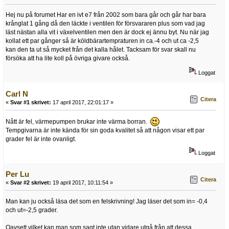
Hej nu på forumet Har en ivt e7 från 2002 som bara går och går har bara
krånglat 1 gång då den läckte i ventilen för försvararen plus som vad jag
läst nästan alla vit i växelventilen men den är dock ej ännu byt. Nu när jag
kollat ett par gånger så är köldbärartempraturen in ca.-4 och ut ca -2,5
kan den ta ut så mycket från det kalla hålet. Tacksam för svar skall nu
försöka att ha lite koll på övriga givare också.
Loggat
Carl N
Citera
«
Svar #1 skrivet:
17 april 2017, 22:01:17 »
Nått är fel, värmepumpen brukar inte värma borran.
Tempgivarna är inte kända för sin goda kvalitet så att någon visar ett par
grader fel är inte ovanligt.
Loggat
Per Lu
Citera
«
Svar #2 skrivet:
19 april 2017, 10:11:54 »
Man kan ju också läsa det som en felskrivning! Jag läser det som in= -0,4
och ut=-2,5 grader.
Oavsett vilket kan man som sagt inte utan vidare utgå från att dessa