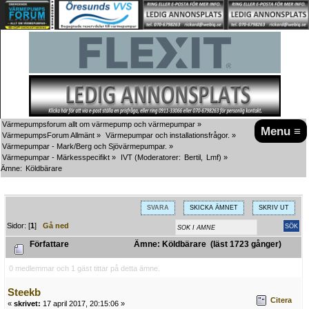
Värmepumpsforum allt om värmepump och värmepumpar
»
Menu ≡
VärmepumpsForum Allmänt
»
Värmepumpar och installationsfrågor.
»
Värmepumpar - Mark/Berg och Sjövärmepumpar.
»
Värmepumpar - Märkesspecifikt
»
IVT
(Moderatorer:
Bertil
,
Lmf
) »
Ämne:
Köldbärare
SVARA
SKICKA ÄMNET
SKRIV UT
Sidor: [
1
]
Gå ned
Författare
Ämne: Köldbärare (läst 1723 gånger)
0 medlemmar och 1 gäst tittar på detta ämne.
Steekb
Citera
«
skrivet:
17 april 2017, 20:15:06 »