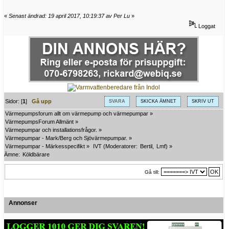
«
Senast ändrad: 19 april 2017, 10:19:37 av Per Lu
»
Loggat
Sidor: [
1
]
Gå upp
SVARA
SKICKA ÄMNET
SKRIV UT
Värmepumpsforum allt om värmepump och värmepumpar
»
VärmepumpsForum Allmänt
»
Värmepumpar och installationsfrågor.
»
Värmepumpar - Mark/Berg och Sjövärmepumpar.
»
Värmepumpar - Märkesspecifikt
»
IVT
(Moderatorer:
Bertil
,
Lmf
) »
Ämne:
Köldbärare
Gå till:
Annonser