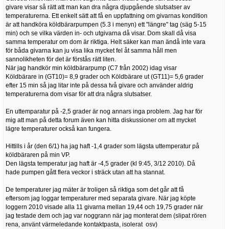
givare visar så rätt att man kan dra några djupgående slutsatser av
temperaturerna. Ett enkelt sätt att få en uppfattning om givarnas kondition
är att handköra köldbärarpumpen (5.3 i menyn) ett "längre" tag (säg 5-15
min) och se vilka värden in- och utgivarna då visar. Dom skall då visa
samma temperatur om dom är riktiga. Helt säker kan man ändå inte vara
för båda givarna kan ju visa lika mycket fel åt samma håll men
sannolikheten för det är förstås rätt liten.
När jag handkör min köldbärarpump (C7 från 2002) idag visar
Köldbärare in (GT10)= 8,9 grader och Köldbärare ut (GT11)= 5,6 grader
efter 15 min så jag litar inte på dessa två givare och använder aldrig
temperaturerna dom visar för att dra några slutsatser.
En uttemparatur på -2,5 grader är nog annars inga problem. Jag har för
mig att man på detta forum även kan hitta diskussioner om att mycket
lägre temperaturer också kan fungera.
Hittills i år (den 6/1) ha jag haft -1,4 grader som lägsta uttemperatur på
köldbäraren på min VP.
Den lägsta temperatur jag haft är -4,5 grader (kl 9:45, 3/12 2010). Då
hade pumpen gått flera veckor i sträck utan att ha stannat.
De temperaturer jag mäter är troligen så riktiga som det går att få
eftersom jag loggar temperaturer med separata givare. När jag köpte
loggern 2010 visade alla 11 givarna mellan 19,44 och 19,75 grader när
jag testade dem och jag var noggrann när jag monterat dem (slipat rören
rena, använt värmeledande kontaktpasta, isolerat osv)