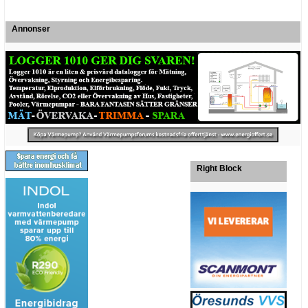
Annonser
Right Block