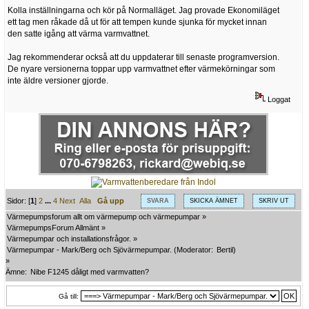
Kolla inställningarna och kör på Normalläget. Jag provade Ekonomiläget
ett tag men råkade då ut för att tempen kunde sjunka för mycket innan
den satte igång att värma varmvattnet.
Jag rekommenderar också att du uppdaterar till senaste programversion.
De nyare versionerna toppar upp varmvattnet efter värmekörningar som
inte äldre versioner gjorde.
Loggat
Sidor: [
1
]
2
...
4
Next
Alla
Gå upp
SVARA
SKICKA ÄMNET
SKRIV UT
Värmepumpsforum allt om värmepump och värmepumpar
»
VärmepumpsForum Allmänt
»
Värmepumpar och installationsfrågor.
»
Värmepumpar - Mark/Berg och Sjövärmepumpar.
(Moderator:
Bertil
)
»
Ämne:
Nibe F1245 dåligt med varmvatten?
Gå till: