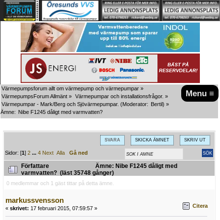
Värmepumpsforum allt om värmepump och värmepumpar
»
Menu ≡
VärmepumpsForum Allmänt
»
Värmepumpar och installationsfrågor.
»
Värmepumpar - Mark/Berg och Sjövärmepumpar.
(Moderator:
Bertil
) »
Ämne:
Nibe F1245 dåligt med varmvatten?
SVARA
SKICKA ÄMNET
SKRIV UT
Sidor: [
1
]
2
...
4
Next
Alla
Gå ned
Författare
Ämne: Nibe F1245 dåligt med
varmvatten? (läst 35748 gånger)
0 medlemmar och 1 gäst tittar på detta ämne.
markussvensson
Citera
«
skrivet:
17 februari 2015, 07:59:57 »