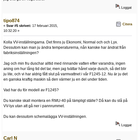
Loggat
tipo874
Citera
«
Svar #5 skrivet:
17 februari 2015,
10:32:20 »
Kolla VV-inställningarna. Det finns ju Ekonomi, Normal och och Lyx.
Dessutom kan man ju ändra temperaturerna, nån kanske har ändrat från
fabriksinställningen?
Jag och min fru duschar alltid med rinnande vatten efter varandra, ingen
aning om hur lång tid det tar, men jag tvättar håret varje dusch, så det blir
ju lite, och vi har aldrig fått slut på varmvattnet i vår F1245-12. Nu är ju det
en ganska kraftig maskin så den värmer ju en del under tiden.
Vad har du för modell av F1245?
Du kanske skall montera en RMU-40 på lämpligt ställe? Då kan du slå på
VV-lyx utan att gå ner i pannrummet.
Du kan dessutom schemalägga VV-inställningen.
Loggat
Carl N