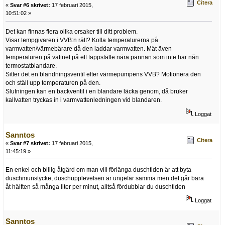
Citera
«
Svar #6 skrivet:
17 februari 2015,
10:51:02 »
Det kan finnas flera olika orsaker till ditt problem.
Visar tempgivaren i VVB:n rätt? Kolla temperaturerna på
varmvatten/värmebärare då den laddar varmvatten. Mät även
temperaturen på vattnet på ett tappställe nära pannan som inte har nån
termostatblandare.
Sitter det en blandningsventil efter värmepumpens VVB? Motionera den
och ställ upp temperaturen på den.
Slutningen kan en backventil i en blandare läcka genom, då bruker
kallvatten tryckas in i varmvattenledningen vid blandaren.
Loggat
Sanntos
Citera
«
Svar #7 skrivet:
17 februari 2015,
11:45:19 »
En enkel och billig åtgärd om man vill förlänga duschtiden är att byta
duschmunstycke, duschupplevelsen är ungefär samma men det går bara
åt hälften så många liter per minut, alltså fördubblar du duschtiden
Loggat
Sanntos