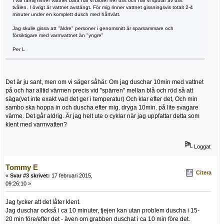
I vår familj rinner vattnet bara när vi blöter ner oss och när vi spolar av oss
tvålen. I övrigt är vattnet avstängt. För mig rinner vattnet gissningsvis totalt 2-4
minuter under en komplett dusch med hårtvätt.
Jag skulle gissa att "äldre" personer i genomsnitt är sparsammare och
försiktigare med varmvattnet än "yngre"
Per L
Det är ju sant, men om vi säger såhär. Om jag duschar 10min med vattnet
på och har alltid värmen precis vid "spärren" mellan blå och röd så att
säga(vet inte exakt vad det ger i temperatur) Och klar efter det, Och min
sambo ska hoppa in och duscha efter mig. dryga 10min. på lite svagare
värme. Det går aldrig. Är jag helt ute o cyklar när jag uppfattar detta som
klent med varmvatten?
Loggat
Tommy E
Citera
«
Svar #3 skrivet:
17 februari 2015,
09:26:10 »
Jag tycker att det låter klent.
Jag duschar också i ca 10 minuter, tjejen kan utan problem duscha i 15-
20 min före/efter det - även om grabben duschat i ca 10 min före det.