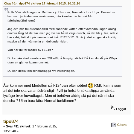
Citat från: tipo874 skrivet 17 februari 2015, 10:32:20
Kolla VV-inställningarna. Det finns ju Ekonomi, Normal och och Lyx. Dessutom
kan man ju ändra temperaturerna, nån kanske har ändrat från
fabriksinställningen?
Jag och min fru duschar alltid med rinnande vatten efter varandra, ingen aning
om hur lång tid det tar, men jag tvättar håret varje dusch, så det blir ju lite, och vi
har aldrig fått slut på varmvattnet i vår F1245-12. Nu är ju det en ganska kraftig
maskin så den värmer ju en del under tiden.
Vad har du för modell av F1245?
Du kanske skall montera en RMU-40 på lämpligt ställe? Då kan du slå på VV-lyx
utan att gå ner i pannrummet.
Du kan dessutom schemalägga VV-inställningen.
Återkommer med Modellen på F1245an efter jobbet
RMU känns som
att det inte ska vara nödvändigt =/ vill ju helst försöka slippa använda
lyxläge över huvudtaget.. Men ni behöver aldrig slå på det när ni ska
duscha ? Utan bara köra Normal funktionen?
Loggat
tipo874
Citera
«
Svar #11 skrivet:
17 februari 2015,
13:28:40 »