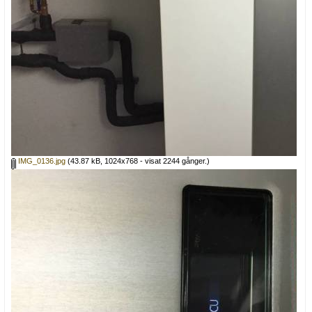
IMG_0136.jpg
(43.87 kB, 1024x768 - visat 2244 gånger.)