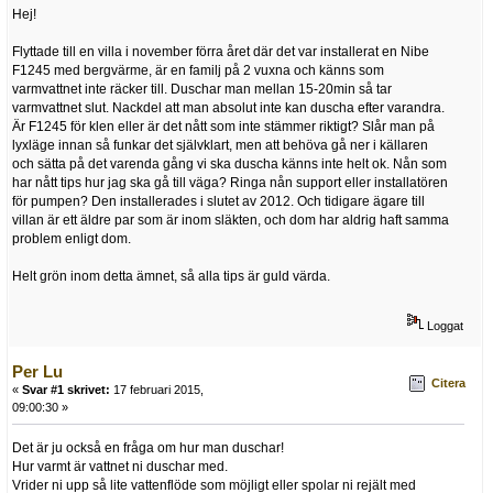
Hej!
Flyttade till en villa i november förra året där det var installerat en Nibe
F1245 med bergvärme, är en familj på 2 vuxna och känns som
varmvattnet inte räcker till. Duschar man mellan 15-20min så tar
varmvattnet slut. Nackdel att man absolut inte kan duscha efter varandra.
Är F1245 för klen eller är det nått som inte stämmer riktigt? Slår man på
lyxläge innan så funkar det självklart, men att behöva gå ner i källaren
och sätta på det varenda gång vi ska duscha känns inte helt ok. Nån som
har nått tips hur jag ska gå till väga? Ringa nån support eller installatören
för pumpen? Den installerades i slutet av 2012. Och tidigare ägare till
villan är ett äldre par som är inom släkten, och dom har aldrig haft samma
problem enligt dom.
Helt grön inom detta ämnet, så alla tips är guld värda.
Loggat
Per Lu
Citera
«
Svar #1 skrivet:
17 februari 2015,
09:00:30 »
Det är ju också en fråga om hur man duschar!
Hur varmt är vattnet ni duschar med.
Vrider ni upp så lite vattenflöde som möjligt eller spolar ni rejält med