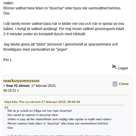
vatten
Rinner vattnet hela tiden ni "duschar" eller bara när varmvattnet behövs
Osv
I vår familj rinner vattnet bara när vi blöter ner oss och när vi spolar av oss
tvålen. I övrigt är vattnet avstängt. För mig rinner vattnet gissningsvis totalt
2-4 minuter under en komplett dusch med hårtvätt.
Jag skulle gissa att "äldre" personer i genomsnitt är sparsammare och
försiktigare med varmvattnet än "yngre"
Per L
Loggat
markussvensson
Citera
«
Svar #2 skrivet:
17 februari 2015,
09:19:31 »
Citat från: Per Lu skrivet 17 februari 2015, 09:00:30
Det är ju också en fråga om hur man duschar!
Hur varmt är vattnet ni duschar med.
Vrider ni upp så lite vattenflöde som möjligt eller spolar ni rejält med vatten
Rinner vattnet hela tiden ni "duschar" eller bara när varmvattnet behövs
Osv