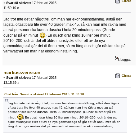
Citera
«
Svar #8 skrivet:
17 februari 2015,
11:59:10 »
Jag tror inte det är något fel, om man har ekonomiinställning, alltså den
lägsta, oftast bara lite över 40 grader, max 45, så kan man inte räkna med
att två personer ska kunna duscha i heta 20-minuterspass. (Gunde
duschar på en minut
) En dusch drar kring 10 liter per minut,
20*10=200, och är det ett äldre munstycke eller ett av de nya
gammaldags så går det åt ännu mer, så en lång dusch gör nästan slut på
varmvattnet om man har ekonomiinställning.
Loggat
markussvensson
Citera
«
Svar #9 skrivet:
17 februari 2015,
13:15:39 »
Citat från: Sanntos skrivet 17 februari 2015, 11:59:10
Jag tror inte det är något fel, om man har ekonomiinställning, alltså den lägsta,
oftast bara lite över 40 grader, max 45, så kan man inte räkna med att två
personer ska kunna duscha i heta 20-minuterspass. (Gunde duschar på en
minut
) En dusch drar kring 10 liter per minut, 20*10=200, och är det ett
äldre munstycke eller ett av de nya gammaldags så går det åt ännu mer, så en
lång dusch gör nästan slut på varmvattnet om man har ekonomiinställning.