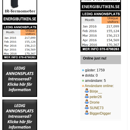
Online just nu!
gäster: 1759
dolda: 0
användare: 5
Användare online
:
Börje__
peter26
Drorie
SUNE73
BiggerDigger