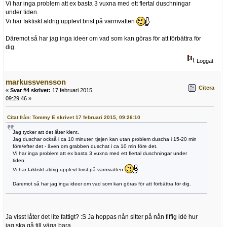
Vi har inga problem att ex basta 3 vuxna med ett flertal duschningar
under tiden.
Vi har faktiskt aldrig upplevt brist på varmvatten
Däremot så har jag inga ideer om vad som kan göras för att förbättra för
dig.
Loggat
markussvensson
Citera
«
Svar #4 skrivet:
17 februari 2015,
09:29:46 »
Citat från: Tommy E skrivet 17 februari 2015, 09:26:10
Jag tycker att det låter klent.
Jag duschar också i ca 10 minuter, tjejen kan utan problem duscha i 15-20 min
före/efter det - även om grabben duschat i ca 10 min före det.
Vi har inga problem att ex basta 3 vuxna med ett flertal duschningar under
tiden.
Vi har faktiskt aldrig upplevt brist på varmvatten
Däremot så har jag inga ideer om vad som kan göras för att förbättra för dig.
Ja visst låter det lite fattigt? :S Ja hoppas nån sitter på nån fiffig idé hur
jag ska gå till väga bara.