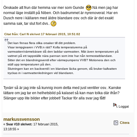
Önskade att frun där hemma var mer som Gunde
Nä men jag har
normal läge inställt på Niben. Och badrummet är nyrenoverat. Har en
Dusch nere i källaren med äldre blandare osv. och där är det exakt
samma sak, tar slut fort dvs..
Citat från: Carl N skrivet 17 februari 2015, 10:51:02
Det kan finnas flera olika orsaker till ditt problem.
Visar tempgivaren i VVB:n rätt? Kolla temperaturerna på
varmvatten/värmebärare då den laddar varmvatten. Mät även temperaturen på
vattnet på ett tappställe nära pannan som inte har nån termostatblandare.
Sitter det en blandningsventil efter värmepumpens VVB? Motionera den och
ställ upp temperaturen på den.
Slutningen kan en backventil i en blandare läcka genom, då bruker kallvatten
tryckas in i varmvattenledningen vid blandaren.
Tyvärr så är jag inte så kunnig inom detta med just ventiler osv.. Kanske
lättare om jag tar en helhetsbild på kalaset så kan man tolka där ifrån?
Slänger upp lite bilder efter jobbet! Tackar för alla svar jag fått!
Loggat
markussvensson
Citera
«
Svar #10 skrivet:
17 februari 2015,
13:18:55 »