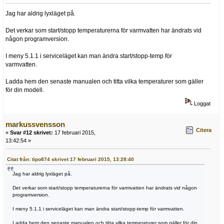
Jag har aldrig lyxläget på.
Det verkar som start/stopp temperaturerna för varmvatten har ändrats vid
någon programversion.
I meny 5.1.1 i serviceläget kan man ändra start/stopp-temp för
varmvatten.
Ladda hem den senaste manualen och titta vilka temperaturer som gäller
för din modell.
Loggat
markussvensson
Citera
«
Svar #12 skrivet:
17 februari 2015,
13:42:54 »
Citat från: tipo874 skrivet 17 februari 2015, 13:28:40
Jag har aldrig lyxläget på.
Det verkar som start/stopp temperaturerna för varmvatten har ändrats vid någon
programversion.
I meny 5.1.1 i serviceläget kan man ändra start/stopp-temp för varmvatten.
Ladda hem den senaste manualen och titta vilka temperaturer som gäller för din