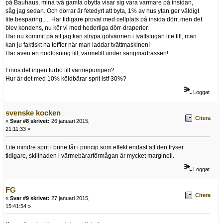
på Bauhaus, mina två gamla obytta visar sig vara varmare på insidan,
såg jag sedan. Och dörrar är fetedyrt att byta, 1% av hus ytan ger väldigt
lite besparing.... Har tidigare provat med cellplats på insida dörr, men det
blev kondens, nu kör vi med hederliga dörr-draperier.
Har nu kommit på att jag kan strypa golvärmen i tvättstugan lite till, man
kan ju faktiskt ha tofflor när man laddar tvättmaskinen!
Har även en nödlösning till, värmefilt under sängmadrassen!
Finns det ingen turbo till värmepumpen?
Hur är det med 10% köldbärar sprit istf 30%?
Loggat
svenske kocken
Citera
«
Svar #8 skrivet:
26 januari 2015,
21:11:33 »
Lite mindre sprit i brine får i princip som effekt endast att den fryser
tidigare, skillnaden i värmebärarförmågan är mycket marginell.
Loggat
FG
Citera
«
Svar #9 skrivet:
27 januari 2015,
15:41:54 »