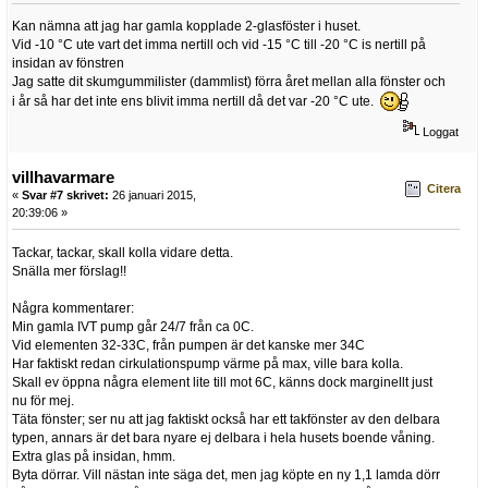
Kan nämna att jag har gamla kopplade 2-glasföster i huset.
Vid -10 °C ute vart det imma nertill och vid -15 °C till -20 °C is nertill på
insidan av fönstren
Jag satte dit skumgummilister (dammlist) förra året mellan alla fönster och
i år så har det inte ens blivit imma nertill då det var -20 °C ute.
Loggat
villhavarmare
Citera
«
Svar #7 skrivet:
26 januari 2015,
20:39:06 »
Tackar, tackar, skall kolla vidare detta.
Snälla mer förslag!!
Några kommentarer:
Min gamla IVT pump går 24/7 från ca 0C.
Vid elementen 32-33C, från pumpen är det kanske mer 34C
Har faktiskt redan cirkulationspump värme på max, ville bara kolla.
Skall ev öppna några element lite till mot 6C, känns dock marginellt just
nu för mej.
Täta fönster; ser nu att jag faktiskt också har ett takfönster av den delbara
typen, annars är det bara nyare ej delbara i hela husets boende våning.
Extra glas på insidan, hmm.
Byta dörrar. Vill nästan inte säga det, men jag köpte en ny 1,1 lamda dörr