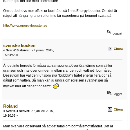
Kanontips det där med dammlister!
Om det behövs mer effekt ur borrhålet så finns Energy booster. Om det är
något att hänga i granen eller inte får experterna på forumet svara på.
http://www.energybooster.se
Loggat
svenske kocken
Citera
«
Svar #10 skrivet:
27 januari 2015,
15:54:53 »
Är det inte bergets förmåga att transportera/överföra värme som sätter
gränsen och inte överföringen mellan slangen och vattnet i borrhålet.
Dessutom bär väl den luft som ska "bubbla" i hålet energi flera ggr så
dåligt som vatten. Så man kan ju undra om rörelsen i vattnet ger så
mycket mer att det är "lönsamt".
Loggat
Roland
Citera
«
Svar #11 skrivet:
27 januari 2015,
19:10:36 »
Man ska vara observant på att det talas om borrhålsmotståndet. Det är