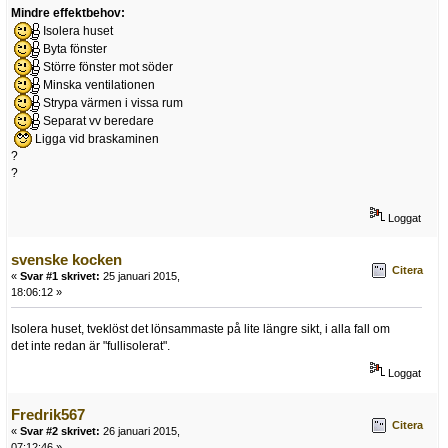
Mindre effektbehov:
Isolera huset
Byta fönster
Större fönster mot söder
Minska ventilationen
Strypa värmen i vissa rum
Separat vv beredare
Ligga vid braskaminen
?
?
Loggat
svenske kocken
Citera
«
Svar #1 skrivet:
25 januari 2015,
18:06:12 »
Isolera huset, tveklöst det lönsammaste på lite längre sikt, i alla fall om
det inte redan är "fullisolerat".
Loggat
Fredrik567
Citera
«
Svar #2 skrivet:
26 januari 2015,
07:12:46 »