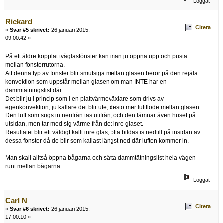
Loggat
Rickard
Citera
«
Svar #5 skrivet:
26 januari 2015,
09:00:42 »
På ett äldre kopplat tvåglasfönster kan man ju öppna upp och pusta
mellan fönsterrutorna.
Att denna typ av fönster blir smutsiga mellan glasen beror på den rejäla
konvektion som uppstår mellan glasen om man INTE har en
dammtätningslist där.
Det blir ju i princip som i en plattvärmeväxlare som drivs av
egenkonvektion, ju kallare det blir ute, desto mer luftflöde mellan glasen.
Den luft som sugs in nerifrån tas utifrån, och den lämnar även huset på
utsidan, men tar med sig värme från det inre glaset.
Resultatet blir ett väldigt kallt inre glas, ofta bildas is nedtill på insidan av
dessa fönster då de blir som kallast längst ned där luften kommer in.
Man skall alltså öppna bågarna och sätta dammtätningslist hela vägen
runt mellan bågarna.
Loggat
Carl N
Citera
«
Svar #6 skrivet:
26 januari 2015,
17:00:10 »