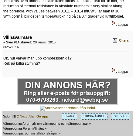
förbättras även under det ställe luften tillförs. Det står också att "In fact, the
reduction of thermal resistance in absolute numbers is very similar along
the borehole, with values between 0.011 – 0.014 mK/W". Tar man ut 30
W/m borrhål blir det en temperaturökning på ca 0,4 grader vid lufttillförsel.
Loggat
villhavarmare
Citera
«
Svar #14 skrivet:
28 januari 2015,
06:52:02 »
Ok, hur varvar man upp kompressorn då?
Rek på billig styrning?
Loggat
Sidor: [
1
]
2
Next
Alla
Gå upp
SVARA
SKICKA ÄMNET
SKRIV UT
Värmepumpsforum allt om värmepump och värmepumpar
»
VärmepumpsForum Allmänt
»
Värmepumpar och installationsfrågor.
»