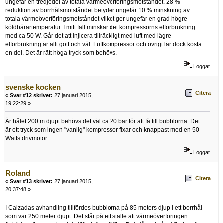
ungefär en tredjedel av totala värmeöverföringsmotståndet. 28 %
reduktion av borrhålsmotståndet betyder ungefär 10 % minskning av
totala värmeöverföringsmotståndet vilket ger ungefär en grad högre
köldbärartemperatur. I mitt fall minskar det kompressorns elförbrukning
med ca 50 W. Går det att injicera tillräckligt med luft med lägre
elförbrukning är allt gott och väl. Luftkompressor och övrigt lär dock kosta
en del. Det är rätt höga tryck som behövs.
Loggat
svenske kocken
Citera
«
Svar #12 skrivet:
27 januari 2015,
19:22:29 »
Är hålet 200 m djupt behövs det väl ca 20 bar för att få till bubblorna. Det
är ett tryck som ingen "vanlig" kompressor fixar och knappast med en 50
Watts drivmotor.
Loggat
Roland
Citera
«
Svar #13 skrivet:
27 januari 2015,
20:37:48 »
I Calzadas avhandling tillfördes bubblorna på 85 meters djup i ett borrhål
som var 250 meter djupt. Det står på ett ställe att värmeöverföringen