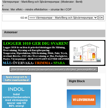
Värmepumpar - Mark/Berg och Sjövärmepumpar.
(Moderator:
Bertil
)
»
Ämne:
Mer effekt – mindre effektbehov – struntar lite i COP
Gå till:
Annonser
Right Block