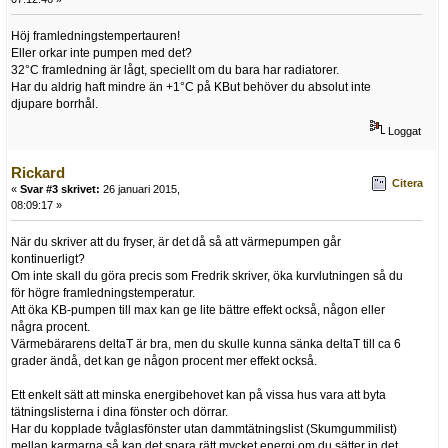
Höj framledningstempertauren!
Eller orkar inte pumpen med det?
32°C framledning är lågt, speciellt om du bara har radiatorer.
Har du aldrig haft mindre än +1°C på KBut behöver du absolut inte
djupare borrhål.
Loggat
Rickard
Citera
«
Svar #3 skrivet:
26 januari 2015,
08:09:17 »
När du skriver att du fryser, är det då så att värmepumpen går
kontinuerligt?
Om inte skall du göra precis som Fredrik skriver, öka kurvlutningen så du
för högre framledningstemperatur.
Att öka KB-pumpen till max kan ge lite bättre effekt också, någon eller
några procent.
Värmebärarens deltaT är bra, men du skulle kunna sänka deltaT till ca 6
grader ändå, det kan ge någon procent mer effekt också.
Ett enkelt sätt att minska energibehovet kan på vissa hus vara att byta
tätningslisterna i dina fönster och dörrar.
Har du kopplade tvåglasfönster utan dammtätningslist (Skumgummilist)
mellan karmarna så kan det spara rätt mycket energi om du sätter in det,