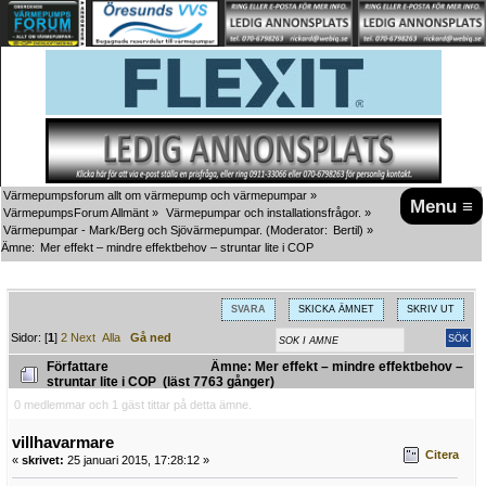
Värmepumpsforum allt om värmepump och värmepumpar
»
Menu ≡
VärmepumpsForum Allmänt
»
Värmepumpar och installationsfrågor.
»
Värmepumpar - Mark/Berg och Sjövärmepumpar.
(Moderator:
Bertil
) »
Ämne:
Mer effekt – mindre effektbehov – struntar lite i COP
SVARA
SKICKA ÄMNET
SKRIV UT
Sidor: [
1
]
2
Next
Alla
Gå ned
Författare
Ämne: Mer effekt – mindre effektbehov –
struntar lite i COP (läst 7763 gånger)
0 medlemmar och 1 gäst tittar på detta ämne.
villhavarmare
Citera
«
skrivet:
25 januari 2015, 17:28:12 »