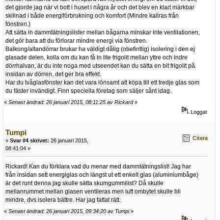
det gjorde jag när vi bott i huset i några år och det blev en klart märkbar
skillnad i både energiförbrukning och komfort (Mindre kallras från
fönstren.)
Att sätta in dammtätningslister mellan bågarna minskar inte ventilationen,
det gör bara att du förlorar mindre energi via fönstren.
Balkong/altandörrar brukar ha väldigt dålig (obefintlig) isolering i den ej
glasade delen, kolla om du kan få in lite frigolit mellan yttre och indre
dörrhalvan, är du inte noga med utseendet kan du sätta en bit frigolit på
insidan av dörren, det ger bra effekt.
Har du tvåglasfönster kan det vara lönsamt att köpa till ett tredje glas som
du fäster invändigt. Finn speciella företag som säljer sånt idag.
«
Senast ändrad: 26 januari 2015, 08:11:25 av Rickard
»
Loggat
Tumpi
Citera
«
Svar #4 skrivet:
26 januari 2015,
08:41:04 »
Rickard! Kan du förklara vad du menar med dammtätningslist! Jag har
från insidan sett energiglas och längst ut ett enkelt glas (aluminiumbåge)
är det runt denna jag skulle sätta skumgummilist? Då skulle
mellanrummet mellan glasen ventileras men luft ombytet skulle bli
mindre, dvs isolera bättre. Har jag fattat rätt.
«
Senast ändrad: 26 januari 2015, 09:34:20 av Tumpi
»