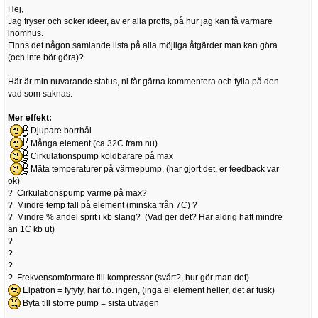
Hej,
Jag fryser och söker ideer, av er alla proffs, på hur jag kan få varmare
inomhus.
Finns det någon samlande lista på alla möjliga åtgärder man kan göra
(och inte bör göra)?
Här är min nuvarande status, ni får gärna kommentera och fylla på den
vad som saknas.
Mer effekt:
Djupare borrhål
Många element (ca 32C fram nu)
Cirkulationspump köldbärare på max
Mäta temperaturer på värmepump, (har gjort det, er feedback var
ok)
? Cirkulationspump värme på max?
? Mindre temp fall på element (minska från 7C) ?
? Mindre % andel sprit i kb slang? (Vad ger det? Har aldrig haft mindre
än 1C kb ut)
?
?
?
? Frekvensomformare till kompressor (svårt?, hur gör man det)
Elpatron = fyfyfy, har f.ö. ingen, (inga el element heller, det är fusk)
Byta till större pump = sista utvägen