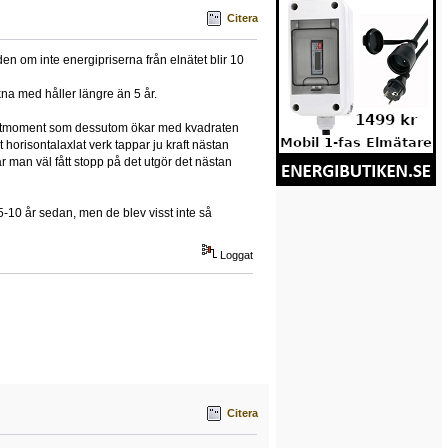
Citera
en om inte energipriserna från elnätet blir 10
na med håller längre än 5 år.
t startmoment som dessutom ökar med kvadraten
 horisontalaxlat verk tappar ju kraft nästan
ar man väl fått stopp på det utgör det nästan
-10 år sedan, men de blev visst inte så
Loggat
Citera