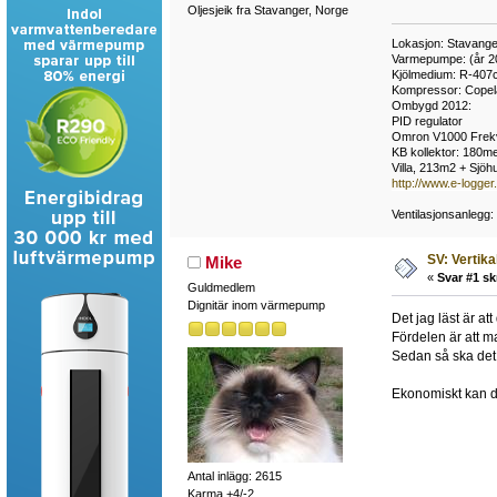
Oljesjeik fra Stavanger, Norge
Lokasjon: Stavange
Varmepumpe: (år 2
Kjölmedium: R-407
Kompressor: Cope
Ombygd 2012:
PID regulator
Omron V1000 Frek
KB kollektor: 180met
Villa, 213m2 + Sjö
http://www.e-logge
Ventilasjonsanlegg
SV: Vertika
Mike
«
Svar #1 sk
Guldmedlem
Dignitär inom värmepump
Det jag läst är at
Fördelen är att m
Sedan så ska det 
Ekonomiskt kan de
Antal inlägg: 2615
Karma +4/-2