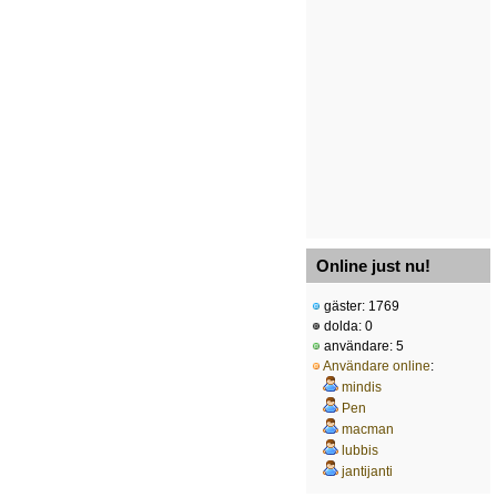
Online just nu!
gäster: 1769
dolda: 0
användare: 5
Användare online
:
mindis
Pen
macman
lubbis
jantijanti