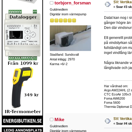
SV: Vertika
torbjorn_forsman
«
Svar #3 sk
Guldmedlem
Dignitär inom värmepump
Datat kan nog i s
gånger högre än 
Den där vindsnurr
Ett generellt pro
på vindstyrkan så 
fullständigt om ma
inget vindfång lä
Stad/land: Sundsvall
Antal inlägg: 2970
Några liknande ve
Karma +6/-2
långlivade och jag
Har vårdnad om:
Argo AW22AHL (2 s
CTC EcoAir 105v3 
Foma AW6200
Foma 5600
Thermia Diplomat 
SV: Vertika
Mike
«
Svar #4 sk
Guldmedlem
Dignitär inom värmepump