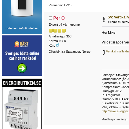
Panasonic LZ25
SV: Vertikal 
Per O
«
Svar #2 skriv
Expert på värmepump
Hei Mike,
Antal inlägg: 353
Karma +0/-0
Vil det si at de ve
Kön:
Vertikal mølle da
Oljesjeik fra Stavanger, Norge
Lokasjon: Stavange
Varmepumpe: (år 2
Kjölmedium: R-407
Kompressor: Cope
Ombygd 2012:
PID regulator
Omron V1000 Frek
KB kollektor: 180met
Villa, 213m2 + Sjö
http://www.e-logge
Ventilasjonsanlegg