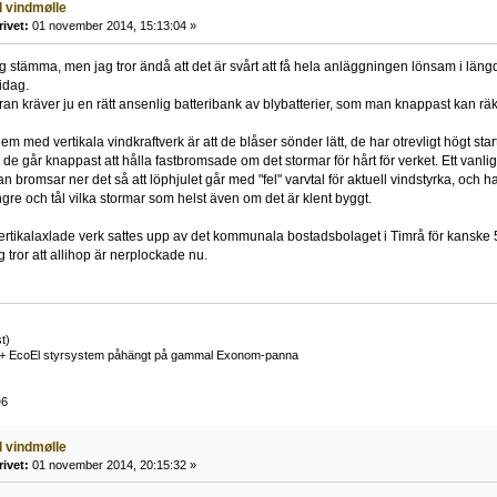
l vindmølle
rivet:
01 november 2014, 15:13:04 »
ig stämma, men jag tror ändå att det är svårt att få hela anläggningen lönsam i längd
idag.
an kräver ju en rätt ansenlig batteribank av blybatterier, som man knappast kan räk
blem med vertikala vindkraftverk är att de blåser sönder lätt, de har otrevligt hög
de går knappast att hålla fastbromsade om det stormar för hårt för verket. Ett vanligt
n bromsar ner det så att löphjulet går med "fel" varvtal för aktuell vindstyrka, och h
ngre och tål vilka stormar som helst även om det är klent byggt.
rtikalaxlade verk sattes upp av det kommunala bostadsbolaget i Timrå för kanske 5
 tror att allihop är nerplockade nu.
t)
+ EcoEl styrsystem påhängt på gammal Exonom-panna
D6
l vindmølle
rivet:
01 november 2014, 20:15:32 »