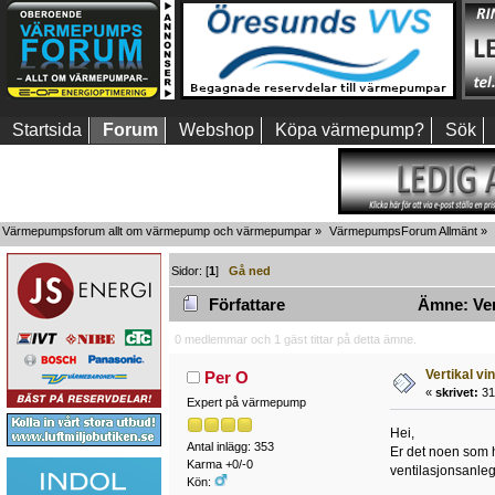
Startsida
Forum
Webshop
Köpa värmepump?
Sök
Värmepumpsforum allt om värmepump och värmepumpar
»
VärmepumpsForum Allmänt
»
Sidor: [
1
]
Gå ned
Författare
Ämne: Vert
0 medlemmar och 1 gäst tittar på detta ämne.
Vertikal vi
Per O
«
skrivet:
31
Expert på värmepump
Hei,
Antal inlägg: 353
Er det noen som h
Karma +0/-0
ventilasjonsanlegg
Kön: