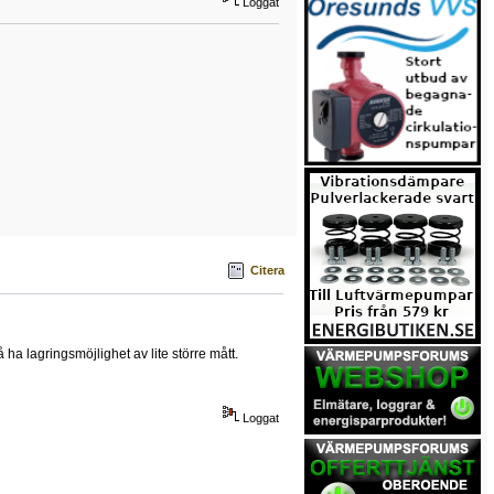
Loggat
Citera
ha lagringsmöjlighet av lite större mått.
Loggat