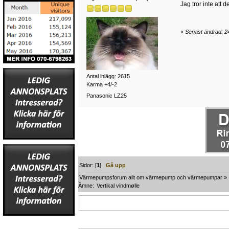
Jag tror inte att d
«
Senast ändrad: 2
Antal inlägg: 2615
Karma +4/-2
Panasonic LZ25
Sidor: [
1
]
Gå upp
Värmepumpsforum allt om värmepump och värmepumpar
»
Ämne:
Vertikal vindmølle