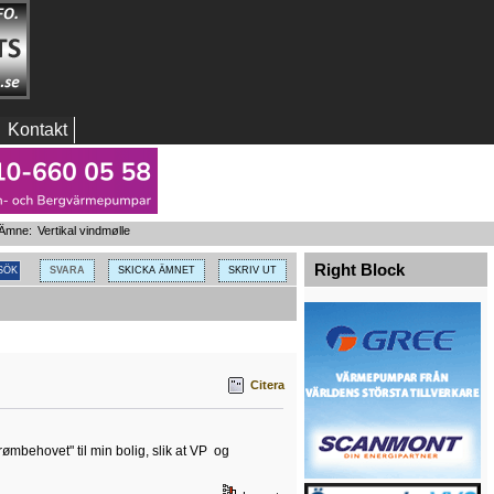
Kontakt
Ämne:
Vertikal vindmølle
Right Block
SVARA
SKICKA ÄMNET
SKRIV UT
Citera
ømbehovet" til min bolig, slik at VP og