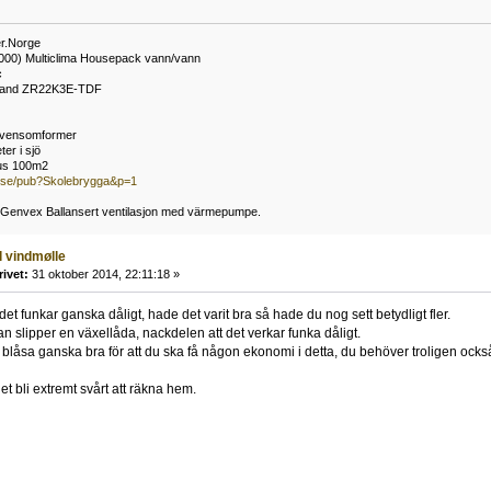
r.Norge
000) Multiclima Housepack vann/vann
c
land ZR22K3E-TDF
vensomformer
er i sjö
hus 100m2
r.se/pub?Skolebrygga&p=1
: Genvex Ballansert ventilasjon med värmepumpe.
l vindmølle
rivet:
31 oktober 2014, 22:11:18 »
t det funkar ganska dåligt, hade det varit bra så hade du nog sett betydligt fler.
an slipper en växellåda, nackdelen att det verkar funka dåligt.
blåsa ganska bra för att du ska få någon ekonomi i detta, du behöver troligen också 
t bli extremt svårt att räkna hem.