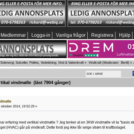
Medlemmar
Logga-in
Vanliga frågor
Registrera
Hjälp
Solenergi, Solceller, Pellets, Vedeldning, Vind & Vattenkraft
»
Vindkraft
(Moderator:
Bertil
) »
ikal vindmølle (läst 7904 gånger)
ndmølle
 oktober 2014, 19:52:29 »
ar erfaring med vertikal vindmølle ? Jeg tenker at en 3KW vindmølle vil ta "basis str
et (HVAC) går på vindkraft. Dette fordi jeg ikke får selge strøm til kraftbolaget.