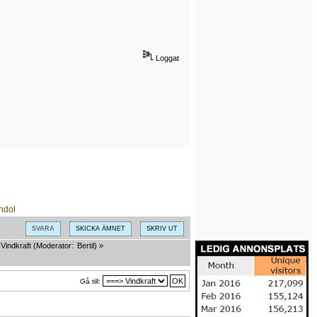
Loggat
SVARA
SKICKA ÄMNET
SKRIV UT
Vindkraft
(Moderator:
Bertil
) »
Gå till: