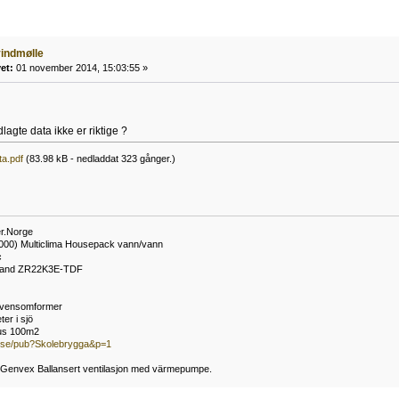
vindmølle
et:
01 november 2014, 15:03:55 »
dlagte data ikke er riktige ?
ta.pdf
(83.98 kB - nedladdat 323 gånger.)
r.Norge
000) Multiclima Housepack vann/vann
c
land ZR22K3E-TDF
vensomformer
er i sjö
hus 100m2
r.se/pub?Skolebrygga&p=1
: Genvex Ballansert ventilasjon med värmepumpe.