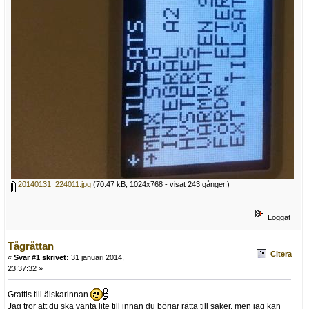
20140131_224011.jpg
(70.47 kB, 1024x768 - visat 243 gånger.)
Loggat
Tågråttan
Citera
«
Svar #1 skrivet:
31 januari 2014,
23:37:32 »
Grattis till älskarinnan
Jag tror att du ska vänta lite till innan du börjar rätta till saker, men jag kan