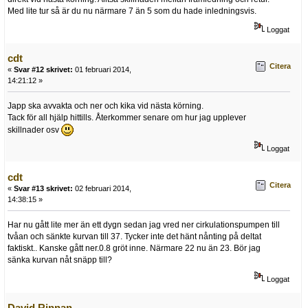
Med lite tur så är du nu närmare 7 än 5 som du hade inledningsvis.
Loggat
cdt
Citera
«
Svar #12 skrivet:
01 februari 2014,
14:21:12 »
Japp ska avvakta och ner och kika vid nästa körning.
Tack för all hjälp hittills. Återkommer senare om hur jag upplever
skillnader osv
Loggat
cdt
Citera
«
Svar #13 skrivet:
02 februari 2014,
14:38:15 »
Har nu gått lite mer än ett dygn sedan jag vred ner cirkulationspumpen till
tvåan och sänkte kurvan till 37. Tycker inte det hänt nånting på deltat
faktiskt.. Kanske gått ner.0.8 gröt inne. Närmare 22 nu än 23. Bör jag
sänka kurvan nåt snäpp till?
Loggat
David Rinnan