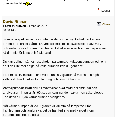
givetvis ha fel
Loggat
David Rinnan
Citera
«
Svar #2 skrivet:
01 februari 2014,
00:00:44 »
ovanpå skåpet i mitten av fronten är det som ett nyckelhål där kan man
dra en bred enkelspårig skruvmejsel motsols ett kvarts eller halvt varv
och sedan lossa fronten. Den har en kabel som sitter fast i värmepumpen
så dra inte för kung och fosterland.
Du kan troligen sänka hastigheten på varma cirkulationspumpen och om
det finns lite mer att ge på kalla pumpen kan du göra det.
Efter minst 10 minuters drift vill du ha ca 7 grader på varma och 3 på
kalla, i skillnad mellan framledning och retur. Schablon.
Värmepumpen startar nu när värmebehovet mätt i gradminuter och
angivet som Integral är -60. sedan kommer den sakta men säkert jobba
upp detta till 0, då värmepumpen stänger av.
När värmepumpen är vid 0 grader vill du titta på temperatur för
framledning och jämföra värdet på framledning med värdet inom
parantes och notera detta.