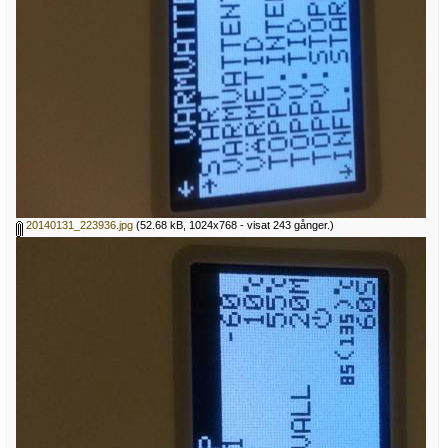
20140131_223936.jpg
(52.68 kB, 1024x768 - visat 243 gånger.)