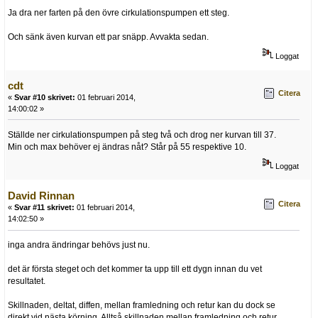
Ja dra ner farten på den övre cirkulationspumpen ett steg.
Och sänk även kurvan ett par snäpp. Avvakta sedan.
Loggat
cdt
Citera
«
Svar #10 skrivet:
01 februari 2014,
14:00:02 »
Ställde ner cirkulationspumpen på steg två och drog ner kurvan till 37.
Min och max behöver ej ändras nåt? Står på 55 respektive 10.
Loggat
David Rinnan
Citera
«
Svar #11 skrivet:
01 februari 2014,
14:02:50 »
inga andra ändringar behövs just nu.
det är första steget och det kommer ta upp till ett dygn innan du vet
resultatet.
Skillnaden, deltat, diffen, mellan framledning och retur kan du dock se
direkt vid nästa körning. Alltså skillnaden mellan framledning och retur.