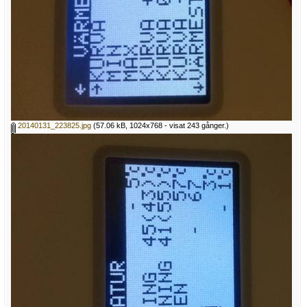
20140131_223825.jpg
(57.06 kB, 1024x768 - visat 243 gånger.)