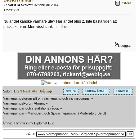
Citera
«
Svar #14 skrivet:
02 februari 2014,
17:29:33 »
Nu är det kanske varmare ute? Här är det plus 2. Inte bästa tiden att
pricka kurvan. Men visst sänk lite till du.
Loggat
Sidor: [
1
]
2
3
Next
Alla
Gå upp
SVARA
SKICKA ÄMNET
SKRIV UT
Värmepumpsforum allt om värmepump och värmepumpar
»
VärmepumpsForum Allmänt
»
Värmepumpar och installationsfrågor.
»
Värmepumpar - Mark/Berg och Sjövärmepumpar.
(Moderator:
Bertil
)
»
Ämne:
Trimma in ny Diplomat Duo
Gå till: