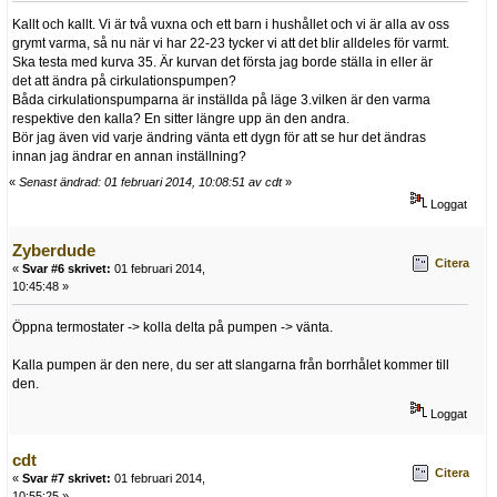
Kallt och kallt. Vi är två vuxna och ett barn i hushållet och vi är alla av oss
grymt varma, så nu när vi har 22-23 tycker vi att det blir alldeles för varmt.
Ska testa med kurva 35. Är kurvan det första jag borde ställa in eller är
det att ändra på cirkulationspumpen?
Båda cirkulationspumparna är inställda på läge 3.vilken är den varma
respektive den kalla? En sitter längre upp än den andra.
Bör jag även vid varje ändring vänta ett dygn för att se hur det ändras
innan jag ändrar en annan inställning?
«
Senast ändrad: 01 februari 2014, 10:08:51 av cdt
»
Loggat
Zyberdude
Citera
«
Svar #6 skrivet:
01 februari 2014,
10:45:48 »
Öppna termostater -> kolla delta på pumpen -> vänta.
Kalla pumpen är den nere, du ser att slangarna från borrhålet kommer till
den.
Loggat
cdt
Citera
«
Svar #7 skrivet:
01 februari 2014,
10:55:25 »