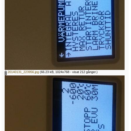
20140131_223956.jpg
(66.23 kB, 1024x768 - visat 212 gånger.)