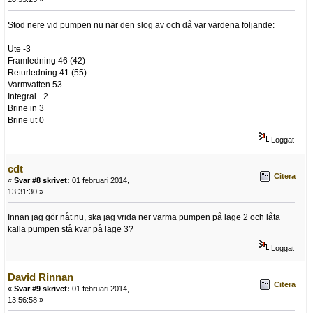
Stod nere vid pumpen nu när den slog av och då var värdena följande:
Ute -3
Framledning 46 (42)
Returledning 41 (55)
Varmvatten 53
Integral +2
Brine in 3
Brine ut 0
Loggat
cdt
Citera
«
Svar #8 skrivet:
01 februari 2014,
13:31:30 »
Innan jag gör nåt nu, ska jag vrida ner varma pumpen på läge 2 och låta
kalla pumpen stå kvar på läge 3?
Loggat
David Rinnan
Citera
«
Svar #9 skrivet:
01 februari 2014,
13:56:58 »