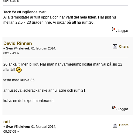
00:14:46 »
Tack för ett ingående svar!
Alla termostater är fullt öppna och har varit det hela tiden. Har just nu
mellan 22.5 - 23 grader inne. Vi siktar på att ha runt 20.
Loggat
David Rinnan
Citera
«
Svar #4 skrivet:
01 februari 2014,
00:17:49 »
20 är kallt. Men billigt. När man har värmepump kostar man väl på sig 22
alla fall
testa med kurva 35
är huset välisolerat kanske ännu lägre och rum 21
krävs en del experimenterande
Loggat
cdt
Citera
«
Svar #5 skrivet:
01 februari 2014,
09:37:08 »