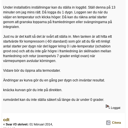
Under installatörs inställningar kan du ställa in loggtid. Ställ denna på 13
minuter om jag mins rätt. Då logga du 1 dygn. Loggen ser du när du
väljer en temperatur och klicka höger. Då kan du räkna antal starter
genom att granska topparna på framledningen eller svängningarna på
integralen.
Just nu är det kallt så det är svårt att ställa in. Men tanken är att hitta ett
startvärde för kompressorn (-60 standard) som gör att du får ett rimligt
antal starter per dygn när det ligger kring 0 i ute-temperatur (schablon
grovt osv) och att du inte går högre i framledning än skillnaden mellan
framledning och retur (exempelvis 7 grader enligt ovan) när
värmepumpen avslutar körningen.
Vidare bör du öppna alla termostater.
Ändringar av kurva gör du en gång per dygn och inväntar resultat.
knäcka kurvan gör du inte på direkten.
rumvärdet kan du inte ställa säkert så länge du är under 0 grader.
Loggat
cdt
Citera
«
Svar #3 skrivet:
01 februari 2014,