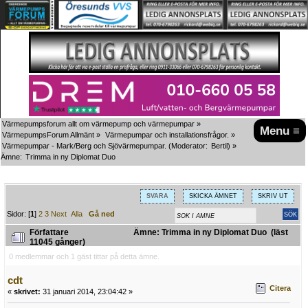
Värmepumpsforum allt om värmepump och värmepumpar
»
Menu ≡
VärmepumpsForum Allmänt
»
Värmepumpar och installationsfrågor.
»
Värmepumpar - Mark/Berg och Sjövärmepumpar.
(Moderator:
Bertil
) »
Ämne:
Trimma in ny Diplomat Duo
SVARA
SKICKA ÄMNET
SKRIV UT
Sidor: [
1
]
2
3
Next
Alla
Gå ned
Författare
Ämne: Trimma in ny Diplomat Duo (läst
11045 gånger)
0 medlemmar och 1 gäst tittar på detta ämne.
cdt
Citera
«
skrivet:
31 januari 2014, 23:04:42 »