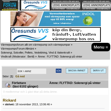
Värmepumpsforum allt om värmepump och värmepumpar
»
Menu ≡
VärmepumpsForum Allmänt
»
Solenergi, Solceller, Pellets, Vedeldning, Vind & Vattenkraft
»
Vindkraft
(Moderator:
Bertil
) »
Ämne:
FLYTTAD: Solenergi på vinter
SKICKA ÄMNET
SKRIV UT
Sidor: [
1
]
Gå ned
Författare
Ämne: FLYTTAD: Solenergi på vinter
(läst 6102 gånger)
0 medlemmar och 1 gäst tittar på detta ämne.
Rickard
«
skrivet:
18 november 2013, 13:06:46 »