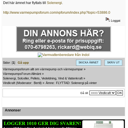
Det här ämnet har flyttats till
Solenergi
.
http://www.varmepumpsforum.com/vpforum/index.php?topic=53886.0
Loggat
Sidor: [
1
]
Gå upp
SKICKA ÄMNET
SKRIV UT
Värmepumpsforum allt om värmepump och värmepumpar
»
VärmepumpsForum Allmänt
»
Solenergi, Solceller, Pellets, Vedeldning, Vind & Vattenkraft
»
Vindkraft
(Moderator:
Bertil
) »
Ämne:
FLYTTAD: Solenergi på vinter
Gå till:
Annonser