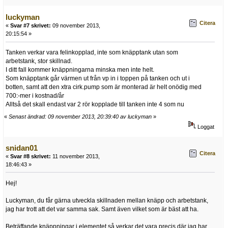
luckyman
Citera
«
Svar #7 skrivet:
09 november 2013,
20:15:54 »
Tanken verkar vara felinkopplad, inte som knäpptank utan som
arbetstank, stor skillnad.
I ditt fall kommer knäppningarna minska men inte helt.
Som knäpptank går värmen ut från vp in i toppen på tanken och ut i
botten, samt att den xtra cirk.pump som är monterad är helt onödig med
700:-mer i kostnad/år
Alltså det skall endast var 2 rör kopplade till tanken inte 4 som nu
«
Senast ändrad: 09 november 2013, 20:39:40 av luckyman
»
Loggat
snidan01
Citera
«
Svar #8 skrivet:
11 november 2013,
18:46:43 »
Hej!
Luckyman, du får gärna utveckla skillnaden mellan knäpp och arbetstank,
jag har trott att det var samma sak. Samt även vilket som är bäst att ha.
Beträffande knäppningar i elementet så verkar det vara precis där jag har