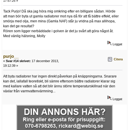
17:57:25 »
Tack Purjo! Då ska jag höra mig omkring efter en billigare sådan. Hörde
att man bör byta ut gamla radiatorer mot nya då för att få bättre effekt, eller
smörja med olja, men mina (Gamla NAF) står ju vridna på max allihopa,
kan det ge resultat?
Rören som ligger nerbäddade i golven är det ju svårt att göra något åt.
Med vänlig hälsning, Molly
Loggat
purjo__
Citera
«
Svar #14 skrivet:
17 december 2013,
19:12:39 »
Att byta radiatorer har ingen direkt påverkan på knäppningarna. Snarare
kan det, iallafall teoretiskt, bli sämre eftersom bättre radiatorer klarar sig
med kallare vatten så att det blir ännu större temperaturskillnad när den
växlar från varmvattenvärmning...
Loggat