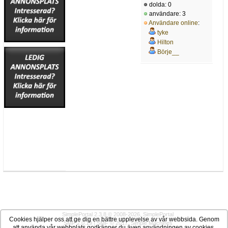
dolda: 0
användare: 3
Användare online
:
tyke
Hilton
Börje__
SimplePortal 2.3.8 © 2008-2026, SimplePortal
Cookies hjälper oss att ge dig en bättre upplevelse av vår webbsida. Genom
SMF 2.0.19
|
SMF © 2017
,
Simple Machines
att använda vår webbplats godkänner du även användningen av cookies.