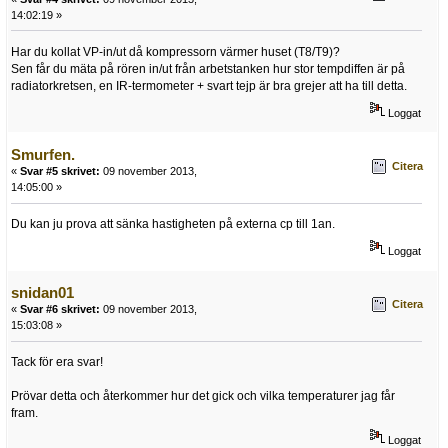
14:02:19 »
Har du kollat VP-in/ut då kompressorn värmer huset (T8/T9)?
Sen får du mäta på rören in/ut från arbetstanken hur stor tempdiffen är på
radiatorkretsen, en IR-termometer + svart tejp är bra grejer att ha till detta.
Loggat
Smurfen.
Citera
«
Svar #5 skrivet:
09 november 2013,
14:05:00 »
Du kan ju prova att sänka hastigheten på externa cp till 1an.
Loggat
snidan01
Citera
«
Svar #6 skrivet:
09 november 2013,
15:03:08 »
Tack för era svar!
Prövar detta och återkommer hur det gick och vilka temperaturer jag får
fram.
Loggat