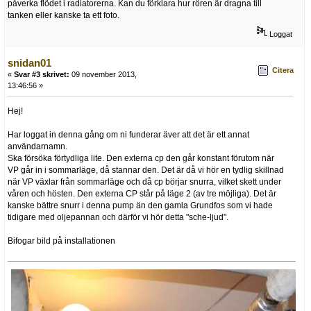
påverka flödet i radiatorerna. Kan du förklara hur rören är dragna till
tanken eller kanske ta ett foto.
Loggat
snidan01
Citera
«
Svar #3 skrivet:
09 november 2013,
13:46:56 »
Hej!
Har loggat in denna gång om ni funderar äver att det är ett annat
användarnamn.
Ska försöka förtydliga lite. Den externa cp den går konstant förutom när
VP går in i sommarläge, då stannar den. Det är då vi hör en tydlig skillnad
när VP växlar från sommarläge och då cp börjar snurra, vilket skett under
våren och hösten. Den externa CP står på läge 2 (av tre möjliga). Det är
kanske bättre snurr i denna pump än den gamla Grundfos som vi hade
tidigare med oljepannan och därför vi hör detta "sche-ljud".
Bifogar bild på installationen