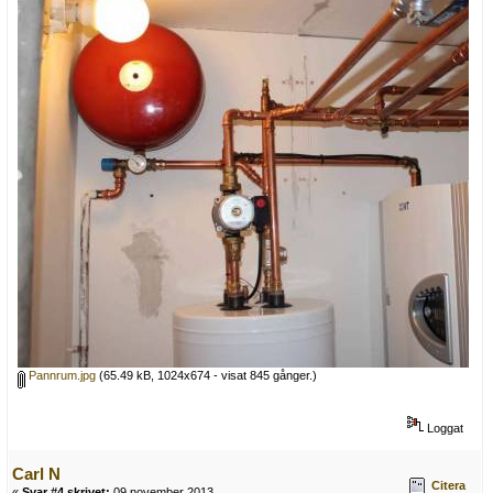
Pannrum.jpg
(65.49 kB, 1024x674 - visat 845 gånger.)
Loggat
Carl N
Citera
«
Svar #4 skrivet:
09 november 2013,