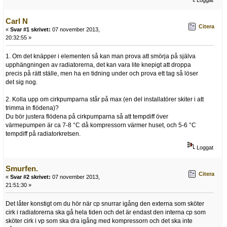
Carl N
Citera
«
Svar #1 skrivet:
07 november 2013,
20:32:55 »
1. Om det knäpper i elementen så kan man prova att smörja på själva
upphängningen av radiatorerna, det kan vara lite knepigt att droppa
precis på rätt ställe, men ha en tidning under och prova ett tag så löser
det sig nog.
2. Kolla upp om cirkpumparna står på max (en del installatörer skiter i att
trimma in flödena)?
Du bör justera flödena på cirkpumparna så att tempdiff över
värmepumpen är ca 7-8 °C då kompressorn värmer huset, och 5-6 °C
tempdiff på radiatorkretsen.
Loggat
Smurfen.
Citera
«
Svar #2 skrivet:
07 november 2013,
21:51:30 »
Det låter konstigt om du hör när cp snurrar igång den externa som sköter
cirk i radiatorerna ska gå hela tiden och det är endast den interna cp som
sköter cirk i vp som ska dra igång med kompressorn och det ska inte