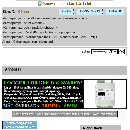
Sidor: [
1
]
Gå upp
SVARA
SKICKA ÄMNET
SKRIV UT
Värmepumpsforum allt om värmepump och värmepumpar
»
VärmepumpsForum Allmänt
»
Värmepumpar och installationsfrågor.
»
Värmepumpar - Mark/Berg och Sjövärmepumpar.
»
Värmepumpar - Märkesspecifikt
»
IVT
(Moderatorer:
Bertil
,
Lmf
) »
Ämne:
Knäppningar trots arbetstank
Gå till:
Annonser
Right Block