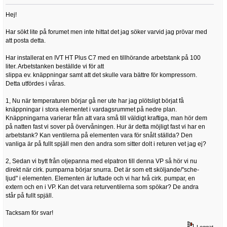
Hej!
Har sökt lite på forumet men inte hittat det jag söker varvid jag prövar med
att posta detta.
Har installerat en IVT HT Plus C7 med en tillhörande arbetstank på 100
liter. Arbetstanken beställde vi för att
slippa ev. knäppningar samt att det skulle vara bättre för kompressorn.
Detta utfördes i våras.
1, Nu när temperaturen börjar gå ner ute har jag plötsligt börjat få
knäppningar i stora elementet i vardagsrummet på nedre plan.
Knäppningarna varierar från att vara små till väldigt kraftiga, man hör dem
på natten fast vi sover på övervåningen. Hur är detta möjligt fast vi har en
arbetstank? Kan ventilerna på elementen vara för snålt ställda? Den
vanliga är på fullt spjäll men den andra som sitter dolt i returen vet jag ej?
2, Sedan vi bytt från oljepanna med elpatron till denna VP så hör vi nu
direkt när cirk. pumparna börjar snurra. Det är som ett sköljande/"sche-
ljud" i elementen. Elementen är luftade och vi har två cirk. pumpar, en
extern och en i VP. Kan det vara returventilerna som spökar? De andra
står på fullt spjäll.
Tacksam för svar!
Loggat