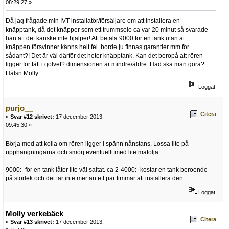
08:29:27 »
Då jag frågade min IVT installatör/försäljare om att installera en
knäpptank, då det knäpper som ett trummsolo ca var 20 minut så svarade
han att det kanske inte hjälper! Att betala 9000 för en tank utan at
knäppen försvinner känns helt fel. borde ju finnas garantier mm för
sådant?! Det är väl därför det heter knäpptank. Kan det beropå att rören
ligger för tätt i golvet? dimensionen är mindre/äldre. Had ska man göra?
Hälsn Molly
Loggat
purjo__
Citera
«
Svar #12 skrivet:
17 december 2013,
09:45:30 »
Börja med att kolla om rören ligger i spänn nånstans. Lossa lite på
upphängningarna och smörj eventuellt med lite matolja.
9000:- för en tank låter lite väl saltat. ca 2-4000:- kostar en tank beroende
på storlek och det tar inte mer än ett par timmar att installera den.
Loggat
Molly verkebäck
Citera
«
Svar #13 skrivet:
17 december 2013,