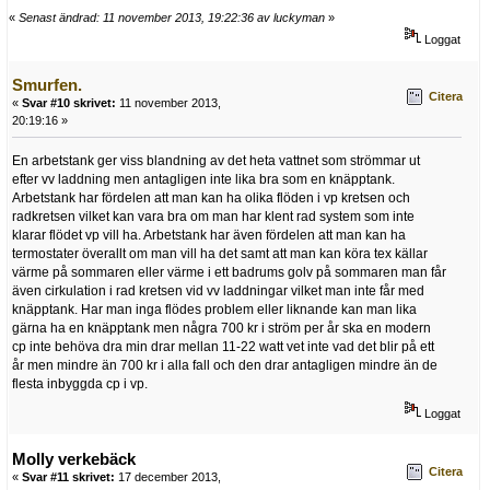
«
Senast ändrad: 11 november 2013, 19:22:36 av luckyman
»
Loggat
Smurfen.
Citera
«
Svar #10 skrivet:
11 november 2013,
20:19:16 »
En arbetstank ger viss blandning av det heta vattnet som strömmar ut
efter vv laddning men antagligen inte lika bra som en knäpptank.
Arbetstank har fördelen att man kan ha olika flöden i vp kretsen och
radkretsen vilket kan vara bra om man har klent rad system som inte
klarar flödet vp vill ha. Arbetstank har även fördelen att man kan ha
termostater överallt om man vill ha det samt att man kan köra tex källar
värme på sommaren eller värme i ett badrums golv på sommaren man får
även cirkulation i rad kretsen vid vv laddningar vilket man inte får med
knäpptank. Har man inga flödes problem eller liknande kan man lika
gärna ha en knäpptank men några 700 kr i ström per år ska en modern
cp inte behöva dra min drar mellan 11-22 watt vet inte vad det blir på ett
år men mindre än 700 kr i alla fall och den drar antagligen mindre än de
flesta inbyggda cp i vp.
Loggat
Molly verkebäck
Citera
«
Svar #11 skrivet:
17 december 2013,