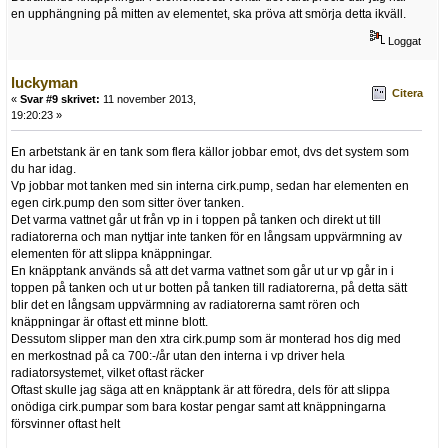
en upphängning på mitten av elementet, ska pröva att smörja detta ikväll.
Loggat
luckyman
Citera
«
Svar #9 skrivet:
11 november 2013,
19:20:23 »
En arbetstank är en tank som flera källor jobbar emot, dvs det system som
du har idag.
Vp jobbar mot tanken med sin interna cirk.pump, sedan har elementen en
egen cirk.pump den som sitter över tanken.
Det varma vattnet går ut från vp in i toppen på tanken och direkt ut till
radiatorerna och man nyttjar inte tanken för en långsam uppvärmning av
elementen för att slippa knäppningar.
En knäpptank används så att det varma vattnet som går ut ur vp går in i
toppen på tanken och ut ur botten på tanken till radiatorerna, på detta sätt
blir det en långsam uppvärmning av radiatorerna samt rören och
knäppningar är oftast ett minne blott.
Dessutom slipper man den xtra cirk.pump som är monterad hos dig med
en merkostnad på ca 700:-/år utan den interna i vp driver hela
radiatorsystemet, vilket oftast räcker
Oftast skulle jag säga att en knäpptank är att föredra, dels för att slippa
onödiga cirk.pumpar som bara kostar pengar samt att knäppningarna
försvinner oftast helt