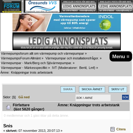
Värmepumpsforum allt om värmepump och värmepumpar
»
Menu ≡
VärmepumpsForum Allmänt
»
Värmepumpar och installationsfrågor.
»
Värmepumpar - Mark/Berg och Sjövärmepumpar.
»
Värmepumpar - Märkesspecifikt
»
IVT
(Moderatorer:
Bertil
,
Lmf
) »
Ämne:
Knäppningar trots arbetstank
SVARA
SKICKA ÄMNET
SKRIV UT
Sidor: [
1
]
Gå ned
Författare
Ämne: Knäppningar trots arbetstank
(läst 5820 gånger)
0 medlemmar och 1 gäst tittar på detta ämne.
Snis
Citera
«
skrivet:
07 november 2013, 20:07:13 »