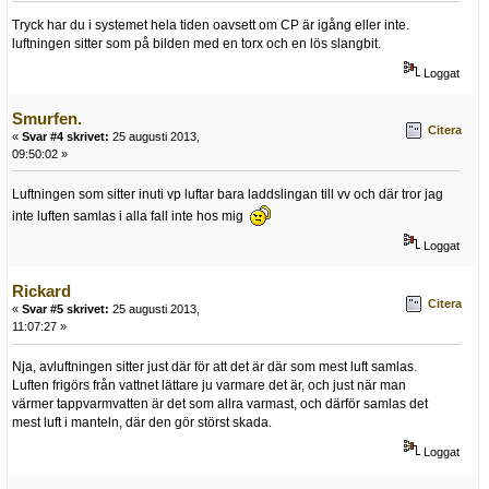
Tryck har du i systemet hela tiden oavsett om CP är igång eller inte.
luftningen sitter som på bilden med en torx och en lös slangbit.
Loggat
Smurfen.
Citera
«
Svar #4 skrivet:
25 augusti 2013,
09:50:02 »
Luftningen som sitter inuti vp luftar bara laddslingan till vv och där tror jag
inte luften samlas i alla fall inte hos mig
Loggat
Rickard
Citera
«
Svar #5 skrivet:
25 augusti 2013,
11:07:27 »
Nja, avluftningen sitter just där för att det är där som mest luft samlas.
Luften frigörs från vattnet lättare ju varmare det är, och just när man
värmer tappvarmvatten är det som allra varmast, och därför samlas det
mest luft i manteln, där den gör störst skada.
Loggat