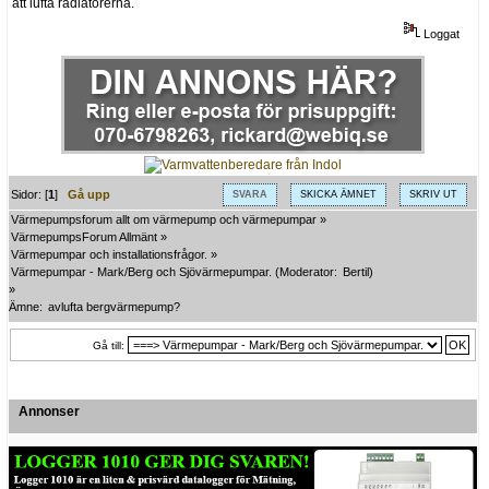
att lufta radiatorerna.
Loggat
Sidor: [
1
]
Gå upp
SVARA
SKICKA ÄMNET
SKRIV UT
Värmepumpsforum allt om värmepump och värmepumpar
»
VärmepumpsForum Allmänt
»
Värmepumpar och installationsfrågor.
»
Värmepumpar - Mark/Berg och Sjövärmepumpar.
(Moderator:
Bertil
)
»
Ämne:
avlufta bergvärmepump?
Gå till:
Annonser