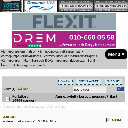
Värmepumpsforum allt om värmepump och värmepumpar
»
Menu ≡
VärmepumpsForum Allmänt
»
Värmepumpar och installationsfrågor.
»
Värmepumpar - Mark/Berg och Sjövärmepumpar.
(Moderator:
Bertil
) »
Ämne:
avlufta bergvärmepump?
SVARA
SKICKA ÄMNET
SKRIV UT
Sidor: [
1
]
Gå ned
Författare
Ämne: avlufta bergvärmepump? (läst
10906 gånger)
0 medlemmar och 1 gäst tittar på detta ämne.
Zenon
Citera
«
skrivet:
24 augusti 2013, 20:46:01 »