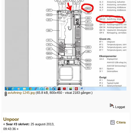
avluftning-1245.jpg
(65.8 kB, 800x450 - visat 2183 gånger.)
Loggat
Unpoor
Citera
«
Svar #3 skrivet:
25 augusti 2013,
09:43:36 »