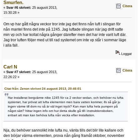
Smurfen.
Citera
«
Svar #6 skrivet:
25 augusti 2013,
15:30:28 »
Om vp har gått några veckor tror inte jag det finns nån luft i slingan för
nån mantel finns det inte på 1245. Jag luftade slingan när jag drift satte
min vp och har kollat några gånger därefter men det har inte varit luft där.
Jag tror luften följer med ut till rad systemet om inte vp står i sommar läge
i alla fall.
Loggat
Carl N
Citera
«
Svar #7 skrivet:
25 augusti 2013,
22:26:22 »
Citat från: Zenon skrivet 24 augusti 2013, 20:46:01
Har installerat bergvärme nibe 1245 för ca 2 veckor sedan, och behöver nu lufta
systemet, har prövat att lufta elementen men bara vatten kommer, ifs så går ju
ingen värme till dom nu så är väl inget tryck? Kan man lufta hela pumpen på
något sätt? hittar ingen info om hur detta skulle gå till i instruktionsboken,
enbart att man kan behöva lufta nån vecka efter installation.
Nja, du behöver sannolikt inte lufta nu, vänta tills det blir lite kallare och
den börjar värma elementen, prova nån gång framåt oktober, november