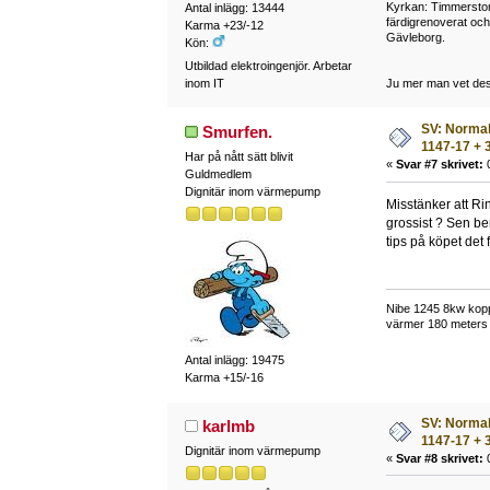
Kyrkan: Timmerstom
Antal inlägg: 13444
färdigrenoverat oc
Karma +23/-12
Gävleborg.
Kön:
Utbildad elektroingenjör. Arbetar
inom IT
Ju mer man vet des
SV: Normalt
Smurfen.
1147-17 + 3
Har på nått sätt blivit
«
Svar #7 skrivet:
0
Guldmedlem
Dignitär inom värmepump
Misstänker att Rin
grossist ? Sen ber
tips på köpet det 
Nibe 1245 8kw kopp
värmer 180 meters 
Antal inlägg: 19475
Karma +15/-16
SV: Normalt
karlmb
1147-17 + 3
Dignitär inom värmepump
«
Svar #8 skrivet:
0