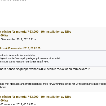
 påslag för material? 63.000:- för installation av Nibe
00l ta
06 november 2012, 07:13:21 »
 skrivet 05 november 2012, 23:02:25
kuterats ingående i andra trådar.
ligen installatörerna på påslaget på material till stor del.
 skulle aldrig räcka för att få det att gå runt.
 andra hantverksgrupper varför skulle det inte räcka för en rörmockare ?
lad mot Hpd acktankar/arbetstankar med förvärmnings slinga för vv tillsammans med vedpann
borra.
 påslag för material? 63.000:- för installation av Nibe
00l ta
06 november 2012, 08:09:56 »