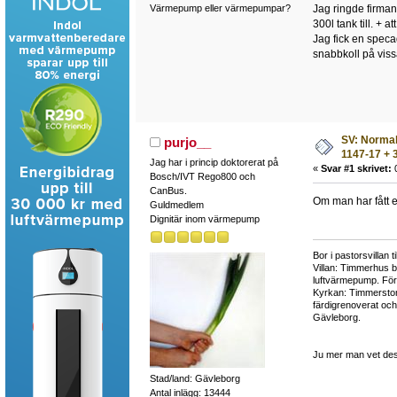
Jag ringde firman
Värmepump eller värmepumpar?
300l tank till. +
Jag fick en speca
snabbkoll på viss
SV: Normalt
purjo__
1147-17 + 3
Jag har i princip doktorerat på
«
Svar #1 skrivet:
0
Bosch/IVT Rego800 och
CanBus.
Om man har fått et
Guldmedlem
Dignitär inom värmepump
Bor i pastorsvillan 
Villan: Timmerhus b
luftvärmepump. Fö
Kyrkan: Timmerstom
färdigrenoverat oc
Gävleborg.
Ju mer man vet des
Stad/land: Gävleborg
Antal inlägg: 13444