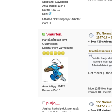
Stad/land: Gävleborg
Antal inlägg: 13444
Karma +23/-12
Kön:
Utbildad elektroingenjör. Arbetar
inom IT
SV: Normalt
Smurfen.
1147-17 + 3
Har på nått sätt blivit
«
Svar #10 skrivet:
Guldmedlem
Dignitär inom värmepump
Citat från: karlmb
Det där har ju dis
I Sverige lever tyd
Arbetsdebiteringen
Det räcker ju för
Antal inlägg: 19475
Nibe 1245 8kw kopp
Karma +15/-16
värmer 180 meters 
SV: Normalt
purjo__
1147-17 + 3
Jag har i princip doktorerat på
«
Svar #11 skrivet: