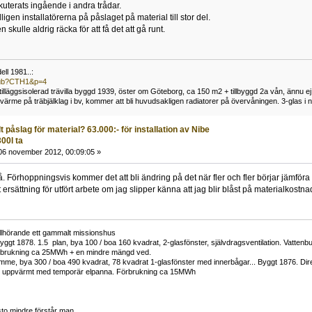
kuterats ingående i andra trådar.
dligen installatörerna på påslaget på material till stor del.
 skulle aldrig räcka för att få det att gå runt.
ll 1981..:
/pub?CTH1&p=4
t tilläggsisolerad trävilla byggd 1939, öster om Göteborg, ca 150 m2 + tillbyggd 2a vån, ännu ej
me på träbjälklag i bv, kommer att bli huvudsakligen radiatorer på övervåningen. 3-glas i n
 påslag för material? 63.000:- för installation av Nibe
00l ta
6 november 2012, 00:09:05 »
så. Förhoppningsvis kommer det att bli ändring på det när fler och fler börjar jämföra
 ersättning för utfört arbete om jag slipper känna att jag blir blåst på materialkostna
tillhörande ett gammalt missionshus
yggt 1878. 1.5 plan, bya 100 / boa 160 kvadrat, 2-glasfönster, självdragsventilation. Vatt
rbrukning ca 25MWh + en mindre mängd ved.
me, bya 300 / boa 490 kvadrat, 78 kvadrat 1-glasfönster med innerbågar... Byggt 1876. Di
h uppvärmt med temporär elpanna. Förbrukning ca 15MWh
to mindre förstår man.