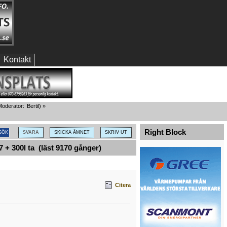
Kontakt
oderator:
Bertil
) »
Right Block
SVARA
SKICKA ÄMNET
SKRIV UT
7 + 300l ta (läst 9170 gånger)
Citera