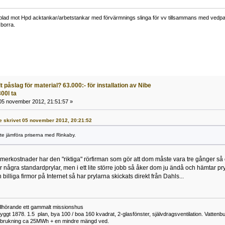
lad mot Hpd acktankar/arbetstankar med förvärmnings slinga för vv tillsammans med vedpann
borra.
 påslag för material? 63.000:- för installation av Nibe
00l ta
5 november 2012, 21:51:57 »
ke skrivet 05 november 2012, 20:21:52
te jämföra priserna med Rinkaby.
a merkostnader har den "riktiga" rörfirman som gör att dom måste vara tre gånger så 
r några standardprylar, men i ett lite större jobb så åker dom ju ändå och hämtar pr
 billiga firmor på Internet så har prylarna skickats direkt från Dahls...
tillhörande ett gammalt missionshus
yggt 1878. 1.5 plan, bya 100 / boa 160 kvadrat, 2-glasfönster, självdragsventilation. Vatt
rbrukning ca 25MWh + en mindre mängd ved.