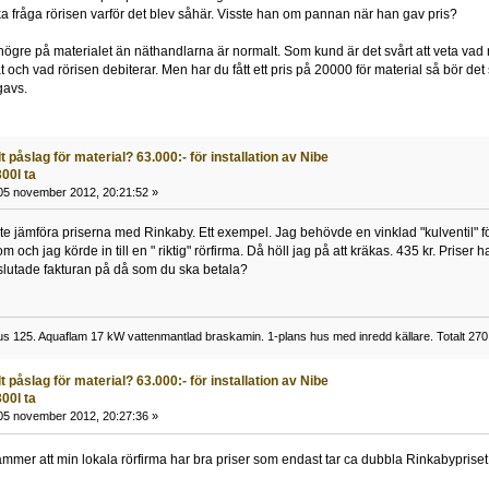
 ska fråga rörisen varför det blev såhär. Visste han om pannan när han gav pris?
r högre på materialet än näthandlarna är normalt. Som kund är det svårt att veta va
t och vad rörisen debiterar. Men har du fått ett pris på 20000 för material så bör d
gavs.
 påslag för material? 63.000:- för installation av Nibe
00l ta
5 november 2012, 20:21:52 »
te jämföra priserna med Rinkaby. Ett exempel. Jag behövde en vinklad "kulventil" 
m och jag körde in till en " riktig" rörfirma. Då höll jag på att kräkas. 435 kr. Priser 
slutade fakturan på då som du ska betala?
us 125. Aquaflam 17 kW vattenmantlad braskamin. 1-plans hus med inredd källare. Totalt 270
 påslag för material? 63.000:- för installation av Nibe
00l ta
5 november 2012, 20:27:36 »
mmer att min lokala rörfirma har bra priser som endast tar ca dubbla Rinkabyprise