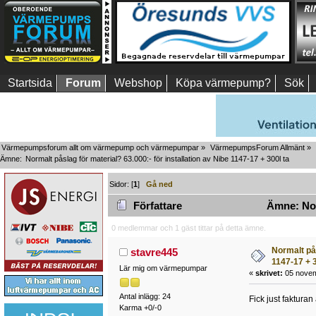
Startsida
Forum
Webshop
Köpa värmepump?
Sök
Värmepumpsforum allt om värmepump och värmepumpar
»
VärmepumpsForum Allmänt
»
Ämne:
Normalt påslag för material? 63.000:- för installation av Nibe 1147-17 + 300l ta
Sidor: [
1
]
Gå ned
Författare
Ämne: Norm
0 medlemmar och 1 gäst tittar på detta ämne.
Normalt pås
stavre445
1147-17 + 3
Lär mig om värmepumpar
«
skrivet:
05 novem
Antal inlägg: 24
Fick just fakturan
Karma +0/-0