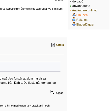
dolda: 0
användare: 3
a. Stibel eltron återvinnings aggregat typ Flm som
Användare online
:
Smurfen.
Raketost
BiggerDigger
Citera
dyra? Jag förstår att dom har vissa
ylarna från Dahls. De flesta gånger jag har
Loggat
enburen värme med elpanna + braskamin och