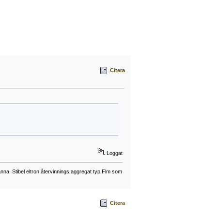
Citera
Loggat
a. Stibel eltron återvinnings aggregat typ Flm som
Citera