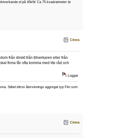
rektverkande el på 45kW. Ca 75 kvadratmeter är
Citera
dom från direkt från tillverkaren eller från
lokal firma får ofta komma med lite råd och
Loggat
a. Stibel eltron återvinnings aggregat typ Flm som
Citera