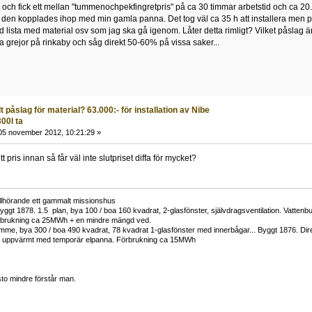
 och fick ett mellan "tummenochpekfingretpris" på ca 30 timmar arbetstid och ca 20.
 att den kopplades ihop med min gamla panna. Det tog väl ca 35 h att installera men 
d lista med material osv som jag ska gå igenom. Låter detta rimligt? Vilket påslag 
a grejor på rinkaby och såg direkt 50-60% på vissa saker...
 påslag för material? 63.000:- för installation av Nibe
00l ta
5 november 2012, 10:21:29 »
t pris innan så får väl inte slutpriset diffa för mycket?
tillhörande ett gammalt missionshus
yggt 1878. 1.5 plan, bya 100 / boa 160 kvadrat, 2-glasfönster, självdragsventilation. Vatt
rbrukning ca 25MWh + en mindre mängd ved.
me, bya 300 / boa 490 kvadrat, 78 kvadrat 1-glasfönster med innerbågar... Byggt 1876. Di
h uppvärmt med temporär elpanna. Förbrukning ca 15MWh
to mindre förstår man.