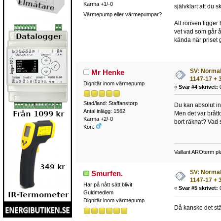
Karma +1/-0
självklart att du
Värmepump eller värmepumpar?
Att rörisen ligge
vet vad som går å
kända när priset 
SV: Normalt
Mr Henke
1147-17 + 3
Dignitär inom värmepump
«
Svar #4 skrivet:
0
Stad/land: Staffanstorp
Du kan absolut in
Antal inlägg: 1562
Men det var bråtto
Karma +2/-0
bort räknat? Vad 
Kön:
Vaillant AROterm pl
SV: Normalt
Smurfen.
1147-17 + 3
Har på nått sätt blivit
«
Svar #5 skrivet:
0
Guldmedlem
Dignitär inom värmepump
Då kanske det stä