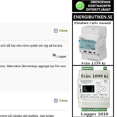
Citera
och då har min röris ryckte om sig att ha bra
Loggat
a. Stibel eltron återvinnings aggregat typ Flm som
Citera
äkning på nästan det dubbla. Jag tycker