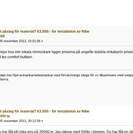
 påslag för material? 63.000:- för installation av Nibe
300
5 november 2012, 15:01:56 »
rejor hos min lokala rörmockare ligger priserna på ungefär dubbla rinkabyrör priset 
 tex comfort butiken.
lad mot Hpd acktankar/arbetstankar med förvärmnings slinga för vv tillsammans med vedpann
borra.
 påslag för material? 63.000:- för installation av Nibe
00l ta
5 november 2012, 20:12:59 »
 har fått ett cirka pris på 35000 kr. Jag räknar med 500kr i timmen. Du har fått en r