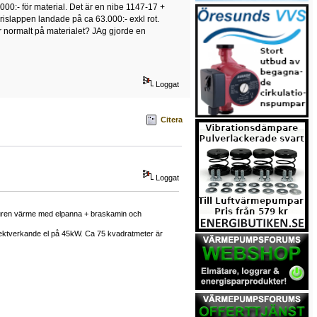
000:- för material. Det är en nibe 1147-17 +
prislappen landade på ca 63.000:- exkl rot.
är normalt på materialet? JAg gjorde en
Loggat
Citera
Loggat
enburen värme med elpanna + braskamin och
rektverkande el på 45kW. Ca 75 kvadratmeter är