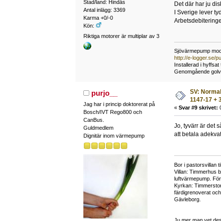
Stad/land: Hindås
Det där har ju dis
Antal inlägg: 3369
I Sverige lever ty
Karma +0/-0
Arbetsdebiteringen
Kön:
Riktiga motorer är multiplar av 3
Sjövärmepump mode
http://e-logger.se
Installerad i hyffsa
Genomgående golvvär
SV: Normalt
purjo__
1147-17 + 3
Jag har i princip doktorerat på
«
Svar #9 skrivet:
0
Bosch/IVT Rego800 och
CanBus.
Jo, tyvärr är det 
Guldmedlem
att betala adekvat
Dignitär inom värmepump
Bor i pastorsvillan 
Villan: Timmerhus b
luftvärmepump. Fö
Kyrkan: Timmerstom
färdigrenoverat oc
Gävleborg.
Ju mer man vet des