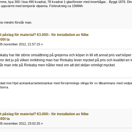
me, bya 300 / boa 490 kvadrat, 78 kvadrat 1-glasfönster med innerbågar... Byggt 1876. Di
h uppvärmt med temporär elpanna. Förbrukning ca 15MWh
to mindre förstår man.
 påslag för material? 63.000:- för installation av Nibe
00l ta
5 november 2012, 21:57:15 »
kaby har lite större omsättning på grejerna och köper in till ett annat pris vart köper 
or det ju på vilken inriktning man har Rinkaby lever mycket på pris och kvalitet en 
får man inte på Rinkaby men håller med om att det skiljer orimligt mycket.
lad mot Hpd acktankar/arbetstankar med förvärmnings slinga för vv tillsammans med vedpann
borra.
 påslag för material? 63.000:- för installation av Nibe
00l ta
5 november 2012, 23:02:25 »