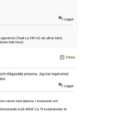
Loggat
 uppvärmd (Totalt ca 240 m2 när allt är klart).
ästan hela huset.
Citera
 och ifrågasätta priserna. Jag har inget emot
den.
Loggat
enburen värme med elpanna + braskamin och
rektverkande el på 45kW. Ca 75 kvadratmeter är