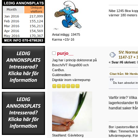
Nibe 1245 8kw kopp
värmer 180 meters 
Antal inlägg: 19475
Karma +15/-16
SV: Normalt
purjo__
1147-17 + 3
Jag har i princip doktorerat på
«
Svar #6 skrivet:
0
Bosch/IVT Rego800 och
CanBus.
Citat från: Mr Hen
Guldmedlem
Dignitär inom värmepump
Du kan absolut in
Varför inte? Vilk
lagerkostander fö
handlat saker från
Bor i pastorsvillan 
Villan: Timmerhus b
Stad/land: Gävleborg
luftvärmepump. Fö