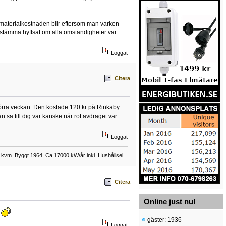
d materialkostnaden blir eftersom man varken
et stämma hyffsat om alla omständigheter var
Loggat
Citera
förra veckan. Den kostade 120 kr på Rinkaby.
han sa till dig var kanske när rot avdraget var
Loggat
 kvm. Byggt 1964. Ca 17000 kW/år inkl. Hushållsel.
Citera
Online just nu!
t
gäster: 1936
Loggat