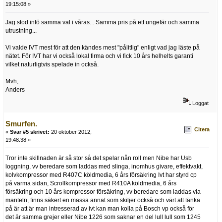
19:15:08 »
Jag stod infö samma val i våras... Samma pris på ett ungefär och samma
utrustning...
Vi valde IVT mest för att den kändes mest "pålitlig" enligt vad jag läste på
nätet. För IVT har vi också lokal firma och vi fick 10 års helhelts garanti
vilket naturligtvis spelade in också.
Mvh,
Anders
Loggat
Smurfen.
Citera
«
Svar #5 skrivet:
20 oktober 2012,
19:48:38 »
Tror inte skillnaden är så stor så det spelar nån roll men Nibe har Usb
loggning, vv beredare som laddas med slinga, inomhus givare, effektvakt,
kolvkompressor med R407C köldmedia, 6 års försäkring Ivt har styrd cp
på varma sidan, Scrollkompressor med R410A köldmedia, 6 års
försäkring och 10 års kompressor försäkring, vv beredare som laddas via
manteln, finns säkert en massa annat som skiljer också och värt att tänka
på är att är man intresserad av ivt kan man kolla på Bosch vp också för
det är samma grejer eller Nibe 1226 som saknar en del lull lull som 1245