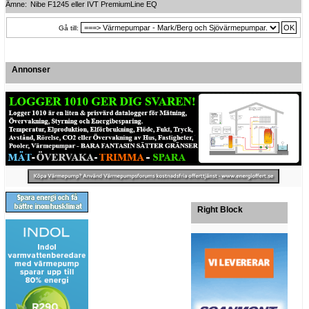
Ämne:
Nibe F1245 eller IVT PremiumLine EQ
Gå till:
Annonser
Right Block