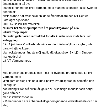
årsomsättning på över
800 miljoner kronor. IVT:s värmepumpar marknadsförs och säljs i Sverige
genom ett
rikstäckande nät av specialutbildade återförsäljare och IVT Center.
Företaget ägs sedan
2005 av Bosch Thermoteknik.
Nu inför IVT Värmepumpar tre års produktgaranti på alla
villavärmepumpar.
Garantin gäller även retroaktivt för alla kunder som installerat sin
anläggning
från 1 juli i år.
– Vi vill erbjuda våra kunder bästa möjliga trygghet, inte
bara vid själva köpet,
utan också under längsta möjliga tid därefter, säger Styrbjörn Drugge,
marknadschef
på IVT Värmepumpar.
Med branschens bredaste och mest miljövänliga produktutbud tar IVT
Värmepumpar
ytterligare ett steg i sin nöjd kund-policy. Produktgarantin, som från den
30 augusti
har förlängts från två till tre år, gäller IVT:s samtliga modeller och börjar
gälla från och
med installationsdatum.
– Vi har under fl era år bedrivit ett genomgripande kvalitetsarbete och har
idag