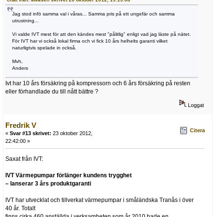
Jag stod infö samma val i våras... Samma pris på ett ungefär och samma
utrustning...
Vi valde IVT mest för att den kändes mest "pålitlig" enligt vad jag läste på nätet.
För IVT har vi också lokal firma och vi fick 10 års helhelts garanti vilket
naturligtvis spelade in också.
Mvh,
Anders
Ivt har 10 års försäkring på kompressorn och 6 års försäkring på resten
eller förhandlade du till nått bättre ?
Loggat
Fredrik V
Citera
«
Svar #13 skrivet:
23 oktober 2012,
22:42:00 »
Saxat från IVT:
IVT Värmepumpar förlänger kundens trygghet
– lanserar 3 års produktgaranti
IVT har utvecklat och tillverkat värmepumpar i småländska Tranås i över
40 år. Totalt
finns cirka 460 anställda i verksamheten som år 2010 hade en