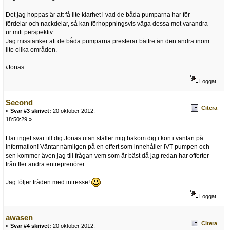
Det jag hoppas är att få lite klarhet i vad de båda pumparna har för
fördelar och nackdelar, så kan förhoppningsvis väga dessa mot varandra
ur mitt perspektiv.
Jag misstänker att de båda pumparna presterar bättre än den andra inom
lite olika områden.
/Jonas
Loggat
Second
Citera
«
Svar #3 skrivet:
20 oktober 2012,
18:50:29 »
Har inget svar till dig Jonas utan ställer mig bakom dig i kön i väntan på
information! Väntar nämligen på en offert som innehåller IVT-pumpen och
sen kommer även jag till frågan vem som är bäst då jag redan har offerter
från fler andra entreprenörer.
Jag följer tråden med intresse!
Loggat
awasen
Citera
«
Svar #4 skrivet:
20 oktober 2012,