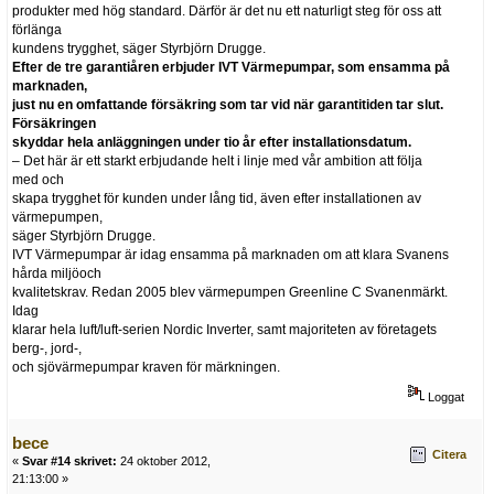
produkter med hög standard. Därför är det nu ett naturligt steg för oss att
förlänga
kundens trygghet, säger Styrbjörn Drugge.
Efter de tre garantiåren erbjuder IVT Värmepumpar, som ensamma på
marknaden,
just nu en omfattande försäkring som tar vid när garantitiden tar slut.
Försäkringen
skyddar hela anläggningen under tio år efter installationsdatum.
– Det här är ett starkt erbjudande helt i linje med vår ambition att följa
med och
skapa trygghet för kunden under lång tid, även efter installationen av
värmepumpen,
säger Styrbjörn Drugge.
IVT Värmepumpar är idag ensamma på marknaden om att klara Svanens
hårda miljöoch
kvalitetskrav. Redan 2005 blev värmepumpen Greenline C Svanenmärkt.
Idag
klarar hela luft/luft-serien Nordic Inverter, samt majoriteten av företagets
berg-, jord-,
och sjövärmepumpar kraven för märkningen.
Loggat
bece
Citera
«
Svar #14 skrivet:
24 oktober 2012,
21:13:00 »