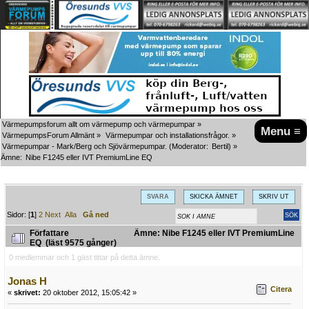
Värmepumpsforum allt om värmepump och värmepumpar
»
Menu ≡
VärmepumpsForum Allmänt
»
Värmepumpar och installationsfrågor.
»
Värmepumpar - Mark/Berg och Sjövärmepumpar.
(Moderator:
Bertil
) »
Ämne:
Nibe F1245 eller IVT PremiumLine EQ
SVARA
SKICKA ÄMNET
SKRIV UT
Sidor: [
1
]
2
Next
Alla
Gå ned
Författare
Ämne: Nibe F1245 eller IVT PremiumLine
EQ (läst 9575 gånger)
0 medlemmar och 1 gäst tittar på detta ämne.
Jonas H
Citera
«
skrivet:
20 oktober 2012, 15:05:42 »