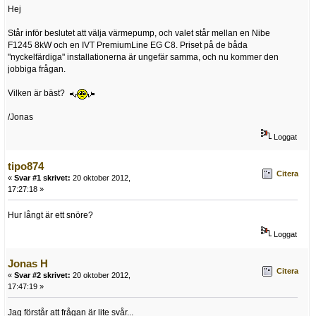
Hej
Står inför beslutet att välja värmepump, och valet står mellan en Nibe
F1245 8kW och en IVT PremiumLine EG C8. Priset på de båda
"nyckelfärdiga" installationerna är ungefär samma, och nu kommer den
jobbiga frågan.
Vilken är bäst?
/Jonas
Loggat
tipo874
Citera
«
Svar #1 skrivet:
20 oktober 2012,
17:27:18 »
Hur långt är ett snöre?
Loggat
Jonas H
Citera
«
Svar #2 skrivet:
20 oktober 2012,
17:47:19 »
Jag förstår att frågan är lite svår...