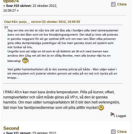
tipo874
Citera
«
Svar #10 skrivet:
22 oktober 2012,
10:39:27 »
Citat från: purjo__ skrivet 22 oktober 2012, 10:00:52
Jag vet inte om det är nån bra idé att låta alla i familjen pilla med värmesystemet
även om det låter som ett bra försäljningsargument. Det skall ju trots allt justeras
in ganska noggrant för att ge optimal drift och om man sen låter olika personer
göra olika slumpmässiga justeringar så har man ganska snart ett system som
inte funkar så bra.
Ungefär som att sälja en bil som är så lättkörd att till och med barnen kan
använa den (Jag vet att det är en dålig liknelse, men alla brukar vilja ha en
bilanalogi
)
Vad gäller hanterbarheten så är det samma princip på båda - Man väljer saker i
ett menysystem och justerar värden genom att vrida på en ratt och trycka på en
knapp...
I RMU-40:n kan man bara ändra temperaturen. Pilla på kurvor, offset,
rumsgivarfaktor och sånt måste göras på VP:n, så den är ganska
harmlös. Om man sätter rumsgivarfaktorn till 0 blir den helt verkningslös,
ifall man har familjemedlemmar som vill pilla alltför mycket
Loggat
Second
Citera
«
Svar #11 skrivet:
23 oktober 2012,