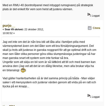
Med en RMU-40 (kontrollpanel med inbyggd rumsgivare) på strategisk
plats är det enkelt för vem som helst att justera värmen.
Loggat
purjo__
Citera
«
Svar #9 skrivet:
22 oktober 2012,
10:00:52 »
Jag vet inte om det är nån bra idé att låta alla i familjen pilla med
värmesystemet även om det låter som ett bra försäljningsargument. Det
skall ju trots allt justeras in ganska noggrant för att ge optimal drift och om
man sen låter olika personer göra olika slumpmässiga justeringar så har
man ganska snart ett system som inte funkar så bra.
Ungefär som att sälja en bil som är så lättkörd att till och med barnen kan
använa den (Jag vet att det är en dålig liknelse, men alla brukar vilja ha
en bilanalogi
)
Vad gäller hanterbarheten så är det samma princip på båda - Man väljer
saker i ett menysystem och justerar värden genom att vrida på en ratt och
trycka på en knapp...
Loggat