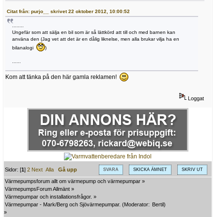
Citat från: purjo__ skrivet 22 oktober 2012, 10:00:52
........
Ungefär som att sälja en bil som är så lättkörd att till och med barnen kan
använa den (Jag vet att det är en dålig liknelse, men alla brukar vilja ha en
bilanalogi
)
......
Kom att tänka på den här gamla reklamen!
Loggat
Sidor: [
1
]
2
Next
Alla
Gå upp
SVARA
SKICKA ÄMNET
SKRIV UT
Värmepumpsforum allt om värmepump och värmepumpar
»
VärmepumpsForum Allmänt
»
Värmepumpar och installationsfrågor.
»
Värmepumpar - Mark/Berg och Sjövärmepumpar.
(Moderator:
Bertil
)
»