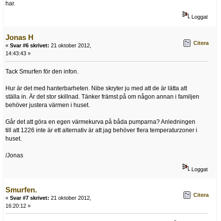
har.
Loggat
Jonas H
Citera
«
Svar #6 skrivet:
21 oktober 2012,
14:43:43 »
Tack Smurfen för den infon.
Hur är det med hanterbarheten. Nibe skryter ju med att de är lätta att
ställa in. Är det stor skillnad. Tänker främst på om någon annan i familjen
behöver justera värmen i huset.
Går det att göra en egen värmekurva på båda pumparna? Anledningen
till att 1226 inte är ett alternativ är att jag behöver flera temperaturzoner i
huset.
/Jonas
Loggat
Smurfen.
Citera
«
Svar #7 skrivet:
21 oktober 2012,
16:20:12 »