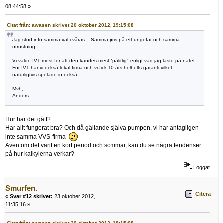
08:44:58 »
Citat från: awasen skrivet 20 oktober 2012, 19:15:08
Jag stod infö samma val i våras... Samma pris på ett ungefär och samma
utrustning...
Vi valde IVT mest för att den kändes mest "pålitlig" enligt vad jag läste på nätet.
För IVT har vi också lokal firma och vi fick 10 års helhelts garanti vilket
naturligtvis spelade in också.
Mvh,
Anders
Hur har det gått?
Har allt fungerat bra? Och då gällande själva pumpen, vi har antagligen
inte samma VVS-firma
Även om det varit en kort period och sommar, kan du se några tendenser
på hur kalkylerna verkar?
Loggat
Smurfen.
Citera
«
Svar #12 skrivet:
23 oktober 2012,
11:35:16 »
Citat från: awasen skrivet 20 oktober 2012, 19:15:08