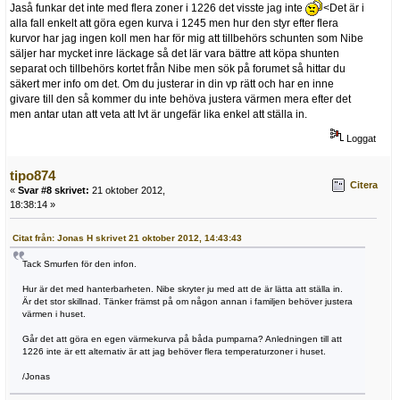
Jaså funkar det inte med flera zoner i 1226 det visste jag inte
<Det är i
alla fall enkelt att göra egen kurva i 1245 men hur den styr efter flera
kurvor har jag ingen koll men har för mig att tillbehörs schunten som Nibe
säljer har mycket inre läckage så det lär vara bättre att köpa shunten
separat och tillbehörs kortet från Nibe men sök på forumet så hittar du
säkert mer info om det. Om du justerar in din vp rätt och har en inne
givare till den så kommer du inte behöva justera värmen mera efter det
men antar utan att veta att Ivt är ungefär lika enkel att ställa in.
Loggat
tipo874
Citera
«
Svar #8 skrivet:
21 oktober 2012,
18:38:14 »
Citat från: Jonas H skrivet 21 oktober 2012, 14:43:43
Tack Smurfen för den infon.
Hur är det med hanterbarheten. Nibe skryter ju med att de är lätta att ställa in.
Är det stor skillnad. Tänker främst på om någon annan i familjen behöver justera
värmen i huset.
Går det att göra en egen värmekurva på båda pumparna? Anledningen till att
1226 inte är ett alternativ är att jag behöver flera temperaturzoner i huset.
/Jonas